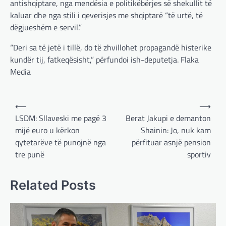
antishqiptare, nga mendësia e politikëbërjes së shekullit të
kaluar dhe nga stili i qeverisjes me shqiptarë “të urtë, të
dëgjueshëm e servil.”
“Deri sa të jetë i tillë, do të zhvillohet propagandë histerike
kundër tij, fatkeqësisht,” përfundoi ish-deputetja. Flaka
Media
Post
⟵
⟶
navigation
LSDM: Sllaveski me pagë 3
Berat Jakupi e demanton
mijë euro u kërkon
Shainin: Jo, nuk kam
qytetarëve të punojnë nga
përfituar asnjë pension
tre punë
sportiv
BOTA
,
LAJME
,
MË TË FUNDIT
,
OPINIONE
,
Related Posts
RAJONI
,
SPECIALE
Gjermani, ekspertët sugjerojnë
400 miliardë euro për mbrojtje