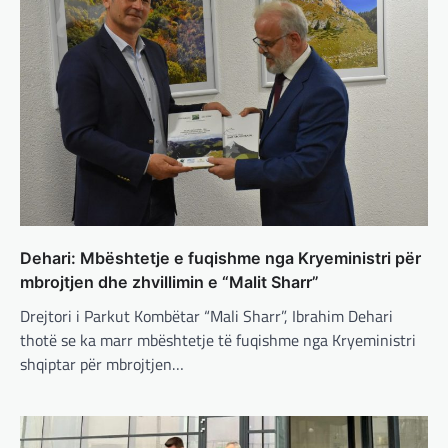
adminadmin
March 4, 2025
Gjermania ndodhet aktualisht në kulmin e
përpjekjeve për krijimin e qeverisë dhe koha
nuk pret. CDU/CSU dhe SPD po vazhdojnë…
BOTA
,
LAJME
,
MISTER
,
RAJONI
,
SPECIALE
Çka ndodhë tash pas
ndërprerjes së ndihmës
ushtarake për Ukrainën nga
Trump
adminadmin
March 4, 2025
Dehari: Mbështetje e fuqishme nga Kryeministri për
Pas takimit të liderëve evropianë në Londër,
francezët dhe britanikët kanë hartuar një
mbrojtjen dhe zhvillimin e “Malit Sharr”
plan paqeje për luftën në Ukrainë, të…
Drejtori i Parkut Kombëtar “Mali Sharr”, Ibrahim Dehari
thotë se ka marr mbështetje të fuqishme nga Kryeministri
BOTA
,
KRONIKË E ZEZË
,
LAJME
,
shqiptar për mbrojtjen…
MË TË FUNDIT
,
MISTER
,
RAJONI
,
SPECIALE
,
TOP
Trump ndërpreu ndihmën
ushtarake, kryeministri i