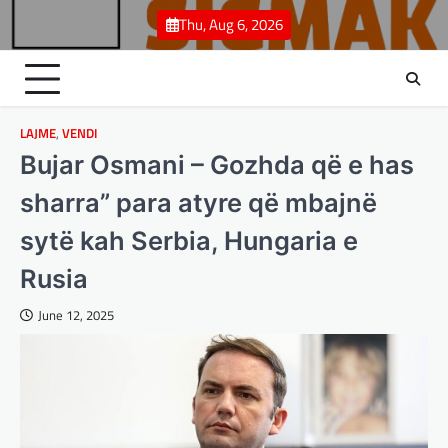
Skip
Thu, Aug 6, 2026
to
content
LAJME
,
VENDI
Bujar Osmani – Gozhda që e has
sharra” para atyre që mbajnë
sytë kah Serbia, Hungaria e
Rusia
June 12, 2025