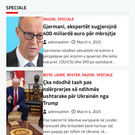
adminadmin
March 3, 2025
Çka ndodhë tash pas
SPECIALE
Nga Preç Zogaj Me rikthimin e bujshëm në
ndërprerjes së ndihmës
Shtëpinë e Bardhë, Presidenti Tramp po e
ushtarake për Ukrainën nga
trondit status-quonë ndërkombëtare të
Trump
miqësive,…
adminadmin
March 4, 2025
FUN
,
KULTURË
,
LAJME
,
MISTER
,
OPINIONE
,
Pas takimit të liderëve evropianë në Londër,
SPECIALE
francezët dhe britanikët kanë hartuar një
Kuvendi i Lezhës dhe konteksti
plan paqeje për luftën në Ukrainë, të…
aktual gjeopolitik i shqiptarëve
BOTA
,
KRONIKË E ZEZË
,
LAJME
,
adminadmin
March 3, 2025
MË TË FUNDIT
,
MISTER
,
RAJONI
,
SPECIALE
,
Kuvendi i Lezhës i vitit 1444 është një ngjarje
TOP
historike që edhe sot prodhon mesazhe
Trump ndërpreu ndihmën
rëndësishme për kombin shqiptar. Ky…
ushtarake, kryeministri i
Ukrainës: Të vendosur për
BOTA
,
KULTURË
,
LAJME
,
MË TË FUNDIT
,
vazhdimin e bashkëpunimit me
OPINIONE
,
RAJONI
,
SPECIALE
,
TOP
SHBA!
E megjithatë Amerika është
opsioni më i mirë për shqiptarët
adminadmin
March 4, 2025
Kryeministri i Ukrainës thotë se vendi i tij
adminadmin
March 3, 2025