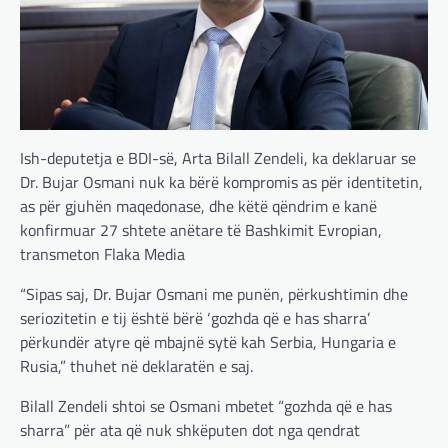
Ish-deputetja e BDI-së, Arta Bilall Zendeli, ka deklaruar se
Dr. Bujar Osmani nuk ka bërë kompromis as për identitetin,
as për gjuhën maqedonase, dhe këtë qëndrim e kanë
konfirmuar 27 shtete anëtare të Bashkimit Evropian,
transmeton Flaka Media
“Sipas saj, Dr. Bujar Osmani me punën, përkushtimin dhe
seriozitetin e tij është bërë ‘gozhda që e has sharra’
përkundër atyre që mbajnë sytë kah Serbia, Hungaria e
Rusia,” thuhet në deklaratën e saj.
Bilall Zendeli shtoi se Osmani mbetet “gozhda që e has
sharra” për ata që nuk shkëputen dot nga qendrat