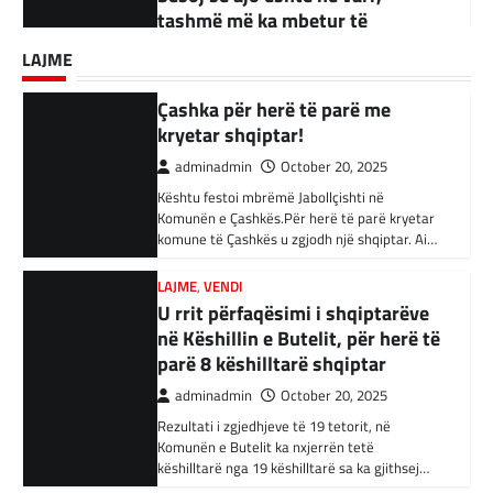
adminadmin
September 18, 2025
Komunën e Çashkës.Për herë të parë kryetar
Akuzohen se kanë lidhje me
komune të Çashkës u zgjodh një shqiptar. Ai…
Kandidati për kryetar të Komunës së Çairit,
Shtetin Islamik, arrestohen 34
LAJME
Bujar Osmani, paralajmëroi se që në ditën e
persona në Turqi
parë të mandatit të tij…
LAJME
,
VENDI
adminadmin
February 3, 2024
U rrit përfaqësimi i shqiptarëve
në Këshillin e Butelit, për herë të
Autoritetet turke i kanë arrestuar të shtunën
34 njerëz të dyshuar për lidhje me Shtetin
parë 8 këshilltarë shqiptar
Islamik gjatë një operacioni të…
adminadmin
October 20, 2025
Rezultati i zgjedhjeve të 19 tetorit, në
BOTA
,
KRONIKË E ZEZË
,
RAJONI
Komunën e Butelit ka nxjerrën tetë
Irani dënon sulmet ajrore të
këshilltarë nga 19 këshilltarë sa ka gjithsej…
SHBA-së
adminadmin
February 3, 2024
LAJME
Vazhdojnë SKANDALET/
Në qytetin al-Ka’im, rreth 350 km në
veriperëndim të Bagdadit, gjithçka që ka
Zbulohen Kontratat tek “NP-
mbetur pas sulmeve ajrore të Uashingtonit
PARKINGU” të Bilall Kasamit
është…
(DOKUMENT)
adminadmin
October 17, 2025
KRONIKË E ZEZË
,
LAJME
,
RAJONI
Tetë persona kërkojnë ndihmë
Skandalet në komunën e Tetovës nuk kanë të