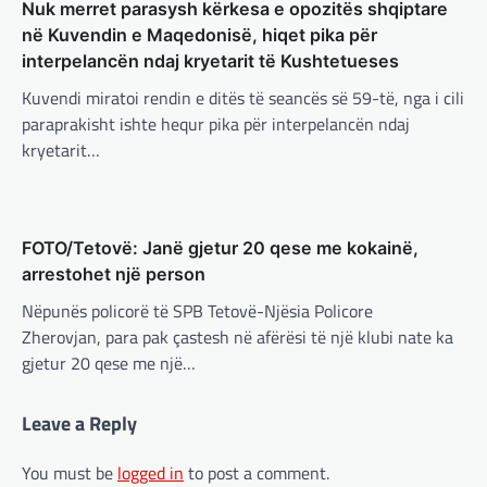
Nuk merret parasysh kërkesa e opozitës shqiptare
RAJONI
,
SPECIALE
,
TECH
në Kuvendin e Maqedonisë, hiqet pika për
Konkurrenti francez i Starlink pa
interpelancën ndaj kryetarit të Kushtetueses
aksionet e tij të trefishohen në
vlerë pasi Trump ndaloi ndihmën
Kuvendi miratoi rendin e ditës të seancës së 59-të, nga i cili
për Ukrainën
BOTA
,
FUN
,
KULTURË
,
LAJME
,
MË TË FUNDIT
,
paraprakisht ishte hequr pika për interpelancën ndaj
MISTER
,
OPINIONE
,
RAJONI
,
SPORT
,
TECH
,
kryetarit…
adminadmin
March 5, 2025
TOP
Aksionet e ofruesit francez të satelitëve
Përparimi i DeepSeek AI është
Eutelsat u trefishuan në vlerë gjatë dy ditëve
për t’u lavdëruar
të fundit mes shqetësimeve se qasja…
adminadmin
March 5, 2025
FOTO/Tetovë: Janë gjetur 20 qese me kokainë,
BOTA
,
LAJME
,
MË TË FUNDIT
,
OPINIONE
,
Suksesi i aplikacionit DeepSeek është një
arrestohet një person
RAJONI
,
SPECIALE
shembull i rritjes së kompanive kineze të
Nëpunës policorë të SPB Tetovë-Njësia Policore
Gjermani, ekspertët sugjerojnë
inteligjencës artificiale (AI). Përparimi i
Zherovjan, para pak çastesh në afërësi të një klubi nate ka
aplikacionit kinez…
400 miliardë euro për mbrojtje
gjetur 20 qese me një…
adminadmin
March 4, 2025
BOTA
,
KULTURË
,
LAJME
,
MË TË FUNDIT
,
Gjermania ndodhet aktualisht në kulmin e
MISTER
,
OPINIONE
,
RAJONI
,
SPECIALE
,
TOP
,
Leave a Reply
përpjekjeve për krijimin e qeverisë dhe koha
UNCATEGORIZED
nuk pret. CDU/CSU dhe SPD po vazhdojnë…
Rend i ri, kërcënimet e Trump e
You must be
logged in
to post a comment.
kanë shkundur Europën