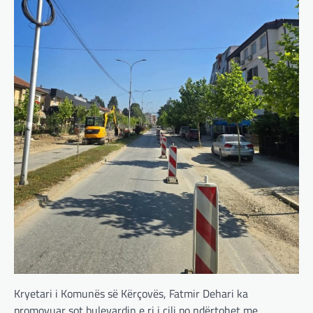
Kryetari i Komunës së Kërçovës, Fatmir Dehari ka
promovuar sot bulevardin e ri i cili po ndërtohet me