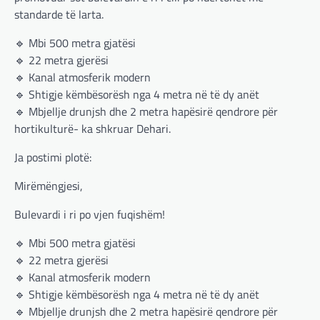
standarde të larta.
🔹 Mbi 500 metra gjatësi
🔹 22 metra gjerësi
🔹 Kanal atmosferik modern
🔹 Shtigje këmbësorësh nga 4 metra në të dy anët
🔹 Mbjellje drunjsh dhe 2 metra hapësirë qendrore për
hortikulturë- ka shkruar Dehari.
Ja postimi plotë:
Mirëmëngjesi,
Bulevardi i ri po vjen fuqishëm!
🔹 Mbi 500 metra gjatësi
🔹 22 metra gjerësi
BOTA
,
LAJME
,
MË TË FUNDIT
,
OPINIONE
,
RAJONI
,
SPECIALE
🔹 Kanal atmosferik modern
Gjermani, ekspertët sugjerojnë
🔹 Shtigje këmbësorësh nga 4 metra në të dy anët
400 miliardë euro për mbrojtje
🔹 Mbjellje drunjsh dhe 2 metra hapësirë qendrore për