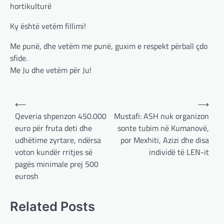
hortikulturë
adminadmin
March 4, 2025
Gjermania ndodhet aktualisht në kulmin e
Ky është vetëm fillimi!
përpjekjeve për krijimin e qeverisë dhe koha
nuk pret. CDU/CSU dhe SPD po vazhdojnë…
Me punë, dhe vetëm me punë, guxim e respekt përball çdo
sfide.
BOTA
,
LAJME
,
MISTER
,
RAJONI
,
SPECIALE
Me Ju dhe vetëm për Ju!
Çka ndodhë tash pas
ndërprerjes së ndihmës
ushtarake për Ukrainën nga
Post
⟵
⟶
Trump
navigation
Qeveria shpenzon 450.000
Mustafi: ASH nuk organizon
adminadmin
March 4, 2025
euro për fruta deti dhe
sonte tubim në Kumanovë,
Pas takimit të liderëve evropianë në Londër,
udhëtime zyrtare, ndërsa
por Mexhiti, Azizi dhe disa
francezët dhe britanikët kanë hartuar një
voton kundër rritjes së
individë të LEN-it
plan paqeje për luftën në Ukrainë, të…
pagës minimale prej 500
eurosh
BOTA
,
KRONIKË E ZEZË
,
LAJME
,
MË TË FUNDIT
,
MISTER
,
RAJONI
,
SPECIALE
,
TOP
Related Posts
Trump ndërpreu ndihmën
ushtarake, kryeministri i