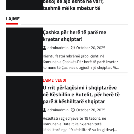
Kështu festoi mbrëmë Jabollçishti në
BOTA
,
KRONIKË E ZEZË
,
LAJME
,
RAJONI
adminadmin
September 18, 2025
Komunën e Çashkës.Për herë të parë kryetar
Akuzohen se kanë lidhje me
komune të Çashkës u zgjodh një shqiptar. Ai…
Kandidati për kryetar të Komunës së Çairit,
Shtetin Islamik, arrestohen 34
LAJME
Bujar Osmani, paralajmëroi se që në ditën e
persona në Turqi
parë të mandatit të tij…
LAJME
,
VENDI
adminadmin
February 3, 2024
U rrit përfaqësimi i shqiptarëve
në Këshillin e Butelit, për herë të
Autoritetet turke i kanë arrestuar të shtunën
34 njerëz të dyshuar për lidhje me Shtetin
parë 8 këshilltarë shqiptar
Islamik gjatë një operacioni të…
adminadmin
October 20, 2025
Rezultati i zgjedhjeve të 19 tetorit, në
BOTA
,
KRONIKË E ZEZË
,
RAJONI
Komunën e Butelit ka nxjerrën tetë
Irani dënon sulmet ajrore të
këshilltarë nga 19 këshilltarë sa ka gjithsej…
SHBA-së
adminadmin
February 3, 2024
LAJME
Vazhdojnë SKANDALET/
Në qytetin al-Ka’im, rreth 350 km në
veriperëndim të Bagdadit, gjithçka që ka
Zbulohen Kontratat tek “NP-
mbetur pas sulmeve ajrore të Uashingtonit
PARKINGU” të Bilall Kasamit
është…
(DOKUMENT)
adminadmin
October 17, 2025
KRONIKË E ZEZË
,
LAJME
,
RAJONI
Tetë persona kërkojnë ndihmë
Skandalet në komunën e Tetovës nuk kanë të