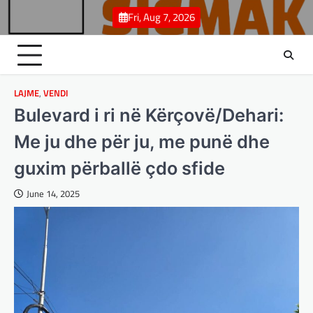
Skip
Fri, Aug 7, 2026
to
content
LAJME
,
VENDI
Bulevard i ri në Kërçovë/Dehari:
Me ju dhe për ju, me punë dhe
guxim përballë çdo sfide
June 14, 2025