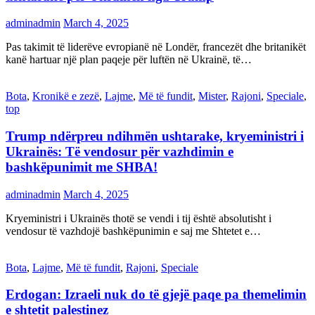
adminadmin
March 4, 2025
Pas takimit të liderëve evropianë në Londër, francezët dhe britanikët
kanë hartuar një plan paqeje për luftën në Ukrainë, të…
Bota
,
Kronikë e zezë
,
Lajme
,
Më të fundit
,
Mister
,
Rajoni
,
Speciale
,
top
Trump ndërpreu ndihmën ushtarake, kryeministri i
Ukrainës: Të vendosur për vazhdimin e
bashkëpunimit me SHBA!
adminadmin
March 4, 2025
Kryeministri i Ukrainës thotë se vendi i tij është absolutisht i
vendosur të vazhdojë bashkëpunimin e saj me Shtetet e…
Bota
,
Lajme
,
Më të fundit
,
Rajoni
,
Speciale
Erdogan: Izraeli nuk do të gjejë paqe pa themelimin
e shtetit palestinez