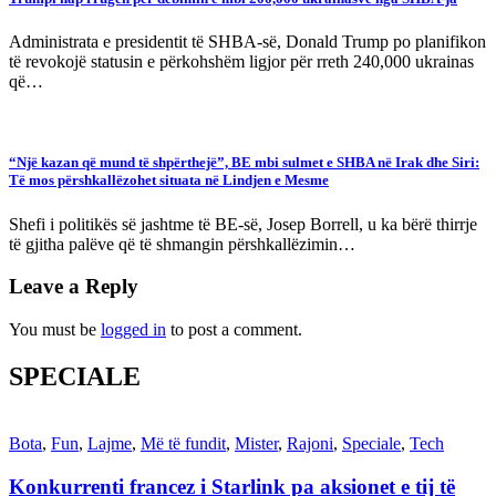
Administrata e presidentit të SHBA-së, Donald Trump po planifikon
të revokojë statusin e përkohshëm ligjor për rreth 240,000 ukrainas
që…
“Një kazan që mund të shpërthejë”, BE mbi sulmet e SHBA në Irak dhe Siri:
Të mos përshkallëzohet situata në Lindjen e Mesme
Shefi i politikës së jashtme të BE-së, Josep Borrell, u ka bërë thirrje
të gjitha palëve që të shmangin përshkallëzimin…
Leave a Reply
You must be
logged in
to post a comment.
SPECIALE
Bota
,
Fun
,
Lajme
,
Më të fundit
,
Mister
,
Rajoni
,
Speciale
,
Tech
Konkurrenti francez i Starlink pa aksionet e tij të