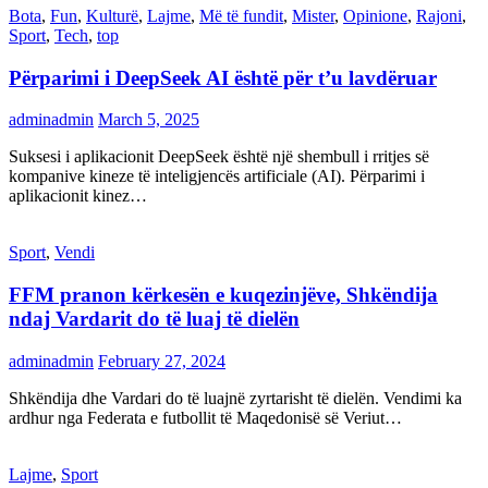
Bota
,
Fun
,
Kulturë
,
Lajme
,
Më të fundit
,
Mister
,
Opinione
,
Rajoni
,
Sport
,
Tech
,
top
Përparimi i DeepSeek AI është për t’u lavdëruar
adminadmin
March 5, 2025
Suksesi i aplikacionit DeepSeek është një shembull i rritjes së
kompanive kineze të inteligjencës artificiale (AI). Përparimi i
aplikacionit kinez…
Sport
,
Vendi
FFM pranon kërkesën e kuqezinjëve, Shkëndija
ndaj Vardarit do të luaj të dielën
adminadmin
February 27, 2024
Shkëndija dhe Vardari do të luajnë zyrtarisht të dielën. Vendimi ka
ardhur nga Federata e futbollit të Maqedonisë së Veriut…
Lajme
,
Sport