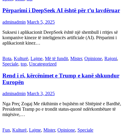
Përparimi i DeepSeek AI është për t’u lavdëruar
adminadmin
March 5, 2025
Suksesi i aplikacionit DeepSeek është një shembull i rritjes së
kompanive kineze të inteligjencës artificiale (AI). Përparimi i
aplikacionit kinez…
Bota
,
Kulturë
,
Lajme
,
Më të fundit
,
Mister
,
Opinione
,
Rajoni
,
Speciale
,
top
,
Uncategorized
Rend i ri, kërcënimet e Trump e kanë shkundur
Europën
adminadmin
March 3, 2025
Nga Preç Zogaj Me rikthimin e bujshëm në Shtëpinë e Bardhë,
Presidenti Tramp po e trondit status-quonë ndërkombëtare të
miqësive,…
Fun
,
Kulturë
,
Lajme
,
Mister
,
Opinione
,
Speciale