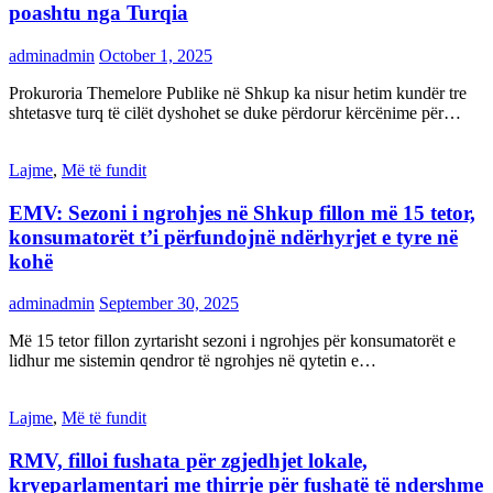
poashtu nga Turqia
adminadmin
October 1, 2025
Prokuroria Themelore Publike në Shkup ka nisur hetim kundër tre
shtetasve turq të cilët dyshohet se duke përdorur kërcënime për…
Lajme
,
Më të fundit
EMV: Sezoni i ngrohjes në Shkup fillon më 15 tetor,
konsumatorët t’i përfundojnë ndërhyrjet e tyre në
kohë
adminadmin
September 30, 2025
Më 15 tetor fillon zyrtarisht sezoni i ngrohjes për konsumatorët e
lidhur me sistemin qendror të ngrohjes në qytetin e…
Lajme
,
Më të fundit
RMV, filloi fushata për zgjedhjet lokale,
kryeparlamentari me thirrje për fushatë të ndershme