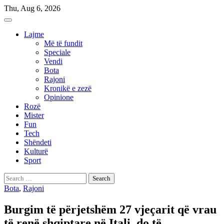
Skip
Thu, Aug 6, 2026
to
content
Lajme
Më të fundit
Speciale
Vendi
Bota
Rajoni
Kronikë e zezë
Opinione
Rozë
Mister
Fun
Tech
Shëndeti
Kulturë
Sport
Search
for:
Bota
,
Rajoni
Burgim të përjetshëm 27 vjeçarit që vrau
të renë shqiptare në Itali, do të