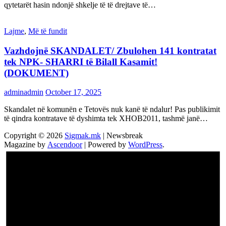
qytetarët hasin ndonjë shkelje të të drejtave të…
Lajme
,
Më të fundit
Vazhdojnē SKANDALET/ Zbulohen 141 kontratat
tek NPK- SHARRI të Bilall Kasamit!
(DOKUMENT)
adminadmin
October 17, 2025
Skandalet në komunën e Tetovës nuk kanë të ndalur! Pas publikimit
të qindra kontratave të dyshimta tek XHOB2011, tashmë janë…
Copyright © 2026
Sigmak.mk
| Newsbreak
Magazine by
Ascendoor
| Powered by
WordPress
.