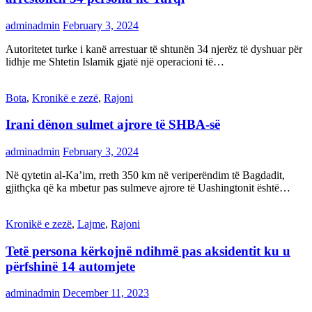
adminadmin
February 3, 2024
Autoritetet turke i kanë arrestuar të shtunën 34 njerëz të dyshuar për
lidhje me Shtetin Islamik gjatë një operacioni të…
Bota
,
Kronikë e zezë
,
Rajoni
Irani dënon sulmet ajrore të SHBA-së
adminadmin
February 3, 2024
Në qytetin al-Ka’im, rreth 350 km në veriperëndim të Bagdadit,
gjithçka që ka mbetur pas sulmeve ajrore të Uashingtonit është…
Kronikë e zezë
,
Lajme
,
Rajoni
Tetë persona kërkojnë ndihmë pas aksidentit ku u
përfshinë 14 automjete
adminadmin
December 11, 2023