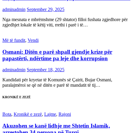
adminadmin
September 29, 2025
Nga mesnata e mbrëmshme (29 shtator) filloi fushata zgjedhore për
zgjedhjet lokale të këtij viti, rrethi i parë i të…
Më të fundit
,
Vendi
Osmani: Ditën e parë shpall gjendje krize për
papastërti, ndërtime pa leje dhe korrupsion
adminadmin
September 18, 2025
Kandidati për kryetar të Komunës së Çairit, Bujar Osmani,
paralajmëroi se që në ditën e parë të mandatit të tij…
KRONIKË E ZEZË
Bota
,
Kronikë e zezë
,
Lajme
,
Rajoni
Akuzohen se kanë lidhje me Shtetin Islamik,
arrestohen 34 persona në Turqi