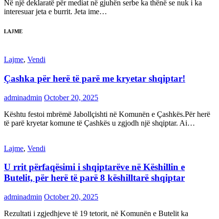
Në një deklaratë për mediat në gjuhën serbe ka thënë se nuk i ka
interesuar jeta e burrit. Jeta ime…
LAJME
Lajme
,
Vendi
Çashka për herë të parë me kryetar shqiptar!
adminadmin
October 20, 2025
Kështu festoi mbrëmë Jabollçishti në Komunën e Çashkës.Për herë
të parë kryetar komune të Çashkës u zgjodh një shqiptar. Ai…
Lajme
,
Vendi
U rrit përfaqësimi i shqiptarëve në Këshillin e
Butelit, për herë të parë 8 këshilltarë shqiptar
adminadmin
October 20, 2025
Rezultati i zgjedhjeve të 19 tetorit, në Komunën e Butelit ka