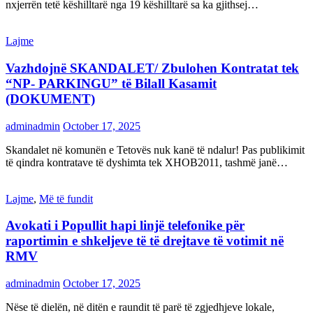
nxjerrën tetë këshilltarë nga 19 këshilltarë sa ka gjithsej…
Lajme
Vazhdojnë SKANDALET/ Zbulohen Kontratat tek
“NP- PARKINGU” të Bilall Kasamit
(DOKUMENT)
adminadmin
October 17, 2025
Skandalet në komunën e Tetovës nuk kanë të ndalur! Pas publikimit
të qindra kontratave të dyshimta tek XHOB2011, tashmë janë…
Lajme
,
Më të fundit
Avokati i Popullit hapi linjë telefonike për
raportimin e shkeljeve të të drejtave të votimit në
RMV
adminadmin
October 17, 2025
Nëse të dielën, në ditën e raundit të parë të zgjedhjeve lokale,