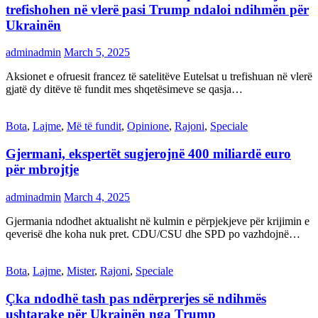
trefishohen në vlerë pasi Trump ndaloi ndihmën për
Ukrainën
adminadmin
March 5, 2025
Aksionet e ofruesit francez të satelitëve Eutelsat u trefishuan në vlerë
gjatë dy ditëve të fundit mes shqetësimeve se qasja…
Bota
,
Lajme
,
Më të fundit
,
Opinione
,
Rajoni
,
Speciale
Gjermani, ekspertët sugjerojnë 400 miliardë euro
për mbrojtje
adminadmin
March 4, 2025
Gjermania ndodhet aktualisht në kulmin e përpjekjeve për krijimin e
qeverisë dhe koha nuk pret. CDU/CSU dhe SPD po vazhdojnë…
Bota
,
Lajme
,
Mister
,
Rajoni
,
Speciale
Çka ndodhë tash pas ndërprerjes së ndihmës
ushtarake për Ukrainën nga Trump