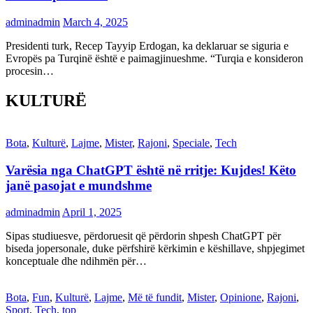
adminadmin
March 4, 2025
Presidenti turk, Recep Tayyip Erdogan, ka deklaruar se siguria e
Evropës pa Turqinë është e paimagjinueshme. “Turqia e konsideron
procesin…
KULTURË
Bota
,
Kulturë
,
Lajme
,
Mister
,
Rajoni
,
Speciale
,
Tech
Varësia nga ChatGPT është në rritje: Kujdes! Këto
janë pasojat e mundshme
adminadmin
April 1, 2025
Sipas studiuesve, përdoruesit që përdorin shpesh ChatGPT për
biseda jopersonale, duke përfshirë kërkimin e këshillave, shpjegimet
konceptuale dhe ndihmën për…
Bota
,
Fun
,
Kulturë
,
Lajme
,
Më të fundit
,
Mister
,
Opinione
,
Rajoni
,
Sport
,
Tech
,
top