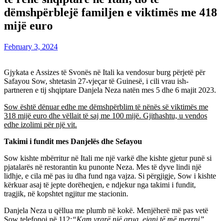
dëmshpërblejë familjen e viktimës me 418
mijë euro
February 3, 2024
Gjykata e Assizes të Svonës në Itali ka vendosur burg përjetë për
Safayou Sow, shtetasin 27-vjeçar të Guinesë, i cili vrau ish-
partneren e tij shqiptare Danjela Neza natën mes 5 dhe 6 majit 2023.
Sow është dënuar edhe me dëmshpërblim të nënës së viktimës me
318 mijë euro dhe vëllait të saj me 100 mijë. Gjithashtu, u vendos
edhe izolimi për një vit.
Takimi i fundit mes Danjelës dhe Sefayou
Sow kishte mbërritur në Itali me një varkë dhe kishte gjetur punë si
pjatalarës në restorantin ku punonte Neza. Mes të dyve lindi një
lidhje, e cila më pas iu dha fund nga vajza. Si përgjigje, Sow i kishte
kërkuar asaj të jepte dorëheqjen, e ndjekur nga takimi i fundit,
tragjik, në kopshtet ngjitur me stacionin.
Danjela Neza u qëllua me plumb në kokë. Menjëherë më pas vetë
Sow telefonoi në 112:
“Kam vrarë një grua, ejani të më merrni”.