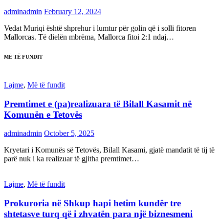
adminadmin
February 12, 2024
Vedat Muriqi është shprehur i lumtur për golin që i solli fitoren
Mallorcas. Të dielën mbrëma, Mallorca fitoi 2:1 ndaj…
MË TË FUNDIT
Lajme
,
Më të fundit
Premtimet e (pa)realizuara të Bilall Kasamit në
Komunën e Tetovës
adminadmin
October 5, 2025
Kryetari i Komunës së Tetovës, Bilall Kasami, gjatë mandatit të tij të
parë nuk i ka realizuar të gjitha premtimet…
Lajme
,
Më të fundit
Prokuroria në Shkup hapi hetim kundër tre
shtetasve turq që i zhvatën para një biznesmeni