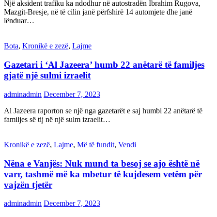
Një aksident trafiku ka ndodhur në autostradën Ibrahim Rugova,
Mazgit-Bresje, në të cilin janë përfshirë 14 automjete dhe janë
lënduar…
Bota
,
Kronikë e zezë
,
Lajme
Gazetari i ‘Al Jazeera’ humb 22 anëtarë të familjes
gjatë një sulmi izraelit
adminadmin
December 7, 2023
Al Jazeera raporton se një nga gazetarët e saj humbi 22 anëtarë të
familjes së tij në një sulm izraelit…
Kronikë e zezë
,
Lajme
,
Më të fundit
,
Vendi
Nëna e Vanjës: Nuk mund ta besoj se ajo është në
varr, tashmë më ka mbetur të kujdesem vetëm për
vajzën tjetër
adminadmin
December 7, 2023