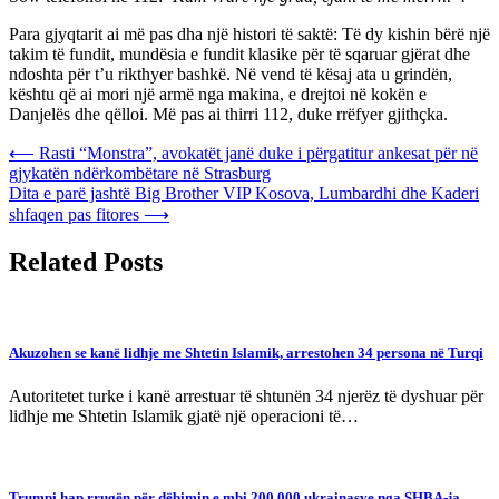
Para gjyqtarit ai më pas dha një histori të saktë: Të dy kishin bërë një
takim të fundit, mundësia e fundit klasike për të sqaruar gjërat dhe
ndoshta për t’u rikthyer bashkë. Në vend të kësaj ata u grindën,
kështu që ai mori një armë nga makina, e drejtoi në kokën e
Danjelës dhe qëlloi. Më pas ai thirri 112, duke rrëfyer gjithçka.
Post
⟵
Rasti “Monstra”, avokatët janë duke i përgatitur ankesat për në
gjykatën ndërkombëtare në Strasburg
navigation
Dita e parë jashtë Big Brother VIP Kosova, Lumbardhi dhe Kaderi
shfaqen pas fitores
⟶
Related Posts
Akuzohen se kanë lidhje me Shtetin Islamik, arrestohen 34 persona në Turqi
Autoritetet turke i kanë arrestuar të shtunën 34 njerëz të dyshuar për
lidhje me Shtetin Islamik gjatë një operacioni të…
Trumpi hap rrugën për dëbimin e mbi 200,000 ukrainasve nga SHBA-ja