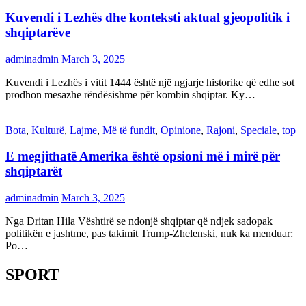
Kuvendi i Lezhës dhe konteksti aktual gjeopolitik i
shqiptarëve
adminadmin
March 3, 2025
Kuvendi i Lezhës i vitit 1444 është një ngjarje historike që edhe sot
prodhon mesazhe rëndësishme për kombin shqiptar. Ky…
Bota
,
Kulturë
,
Lajme
,
Më të fundit
,
Opinione
,
Rajoni
,
Speciale
,
top
E megjithatë Amerika është opsioni më i mirë për
shqiptarët
adminadmin
March 3, 2025
Nga Dritan Hila Vështirë se ndonjë shqiptar që ndjek sadopak
politikën e jashtme, pas takimit Trump-Zhelenski, nuk ka menduar:
Po…
SPORT