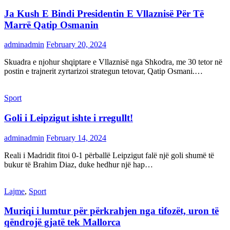
Ja Kush E Bindi Presidentin E Vllaznisë Për Të
Marrë Qatip Osmanin
adminadmin
February 20, 2024
Skuadra e njohur shqiptare e Vllaznisë nga Shkodra, me 30 tetor në
postin e trajnerit zyrtarizoi strategun tetovar, Qatip Osmani.…
Sport
Goli i Leipzigut ishte i rregullt!
adminadmin
February 14, 2024
Reali i Madridit fitoi 0-1 përballë Leipzigut falë një goli shumë të
bukur të Brahim Diaz, duke hedhur një hap…
Lajme
,
Sport
Muriqi i lumtur për përkrahjen nga tifozët, uron të
qëndrojë gjatë tek Mallorca