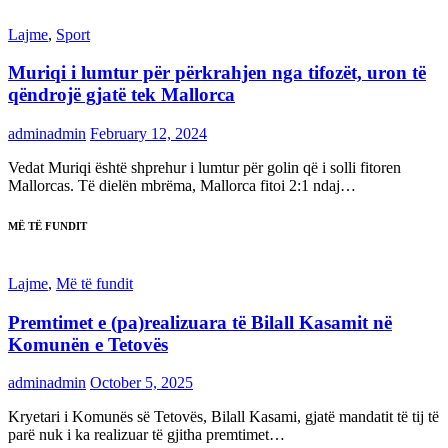
Lajme
,
Sport
Muriqi i lumtur për përkrahjen nga tifozët, uron të
qëndrojë gjatë tek Mallorca
adminadmin
February 12, 2024
Vedat Muriqi është shprehur i lumtur për golin që i solli fitoren
Mallorcas. Të dielën mbrëma, Mallorca fitoi 2:1 ndaj…
MË TË FUNDIT
Lajme
,
Më të fundit
Premtimet e (pa)realizuara të Bilall Kasamit në
Komunën e Tetovës
adminadmin
October 5, 2025
Kryetari i Komunës së Tetovës, Bilall Kasami, gjatë mandatit të tij të
parë nuk i ka realizuar të gjitha premtimet…