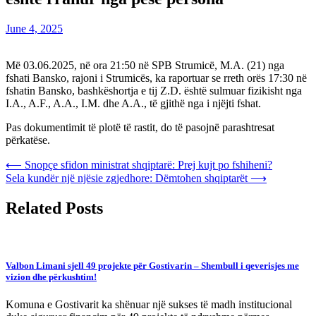
June 4, 2025
Më 03.06.2025, në ora 21:50 në SPB Strumicë, M.A. (21) nga
fshati Bansko, rajoni i Strumicës, ka raportuar se rreth orës 17:30 në
fshatin Bansko, bashkëshortja e tij Z.D. është sulmuar fizikisht nga
I.A., A.F., A.A., I.M. dhe A.A., të gjithë nga i njëjti fshat.
Pas dokumentimit të plotë të rastit, do të pasojnë parashtresat
përkatëse.
Post
⟵
Snopçe sfidon ministrat shqiptarë: Prej kujt po fshiheni?
Sela kundër një njësie zgjedhore: Dëmtohen shqiptarët
⟶
navigation
Related Posts
Valbon Limani sjell 49 projekte për Gostivarin – Shembull i qeverisjes me
vizion dhe përkushtim!
Komuna e Gostivarit ka shënuar një sukses të madh institucional