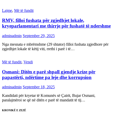
Lajme
,
Më të fundit
RMV, filloi fushata për zgjedhjet lokale,
kryeparlamentari me thirrje për fushatë të ndershme
adminadmin
September 29, 2025
Nga mesnata e mbrëmshme (29 shtator) filloi fushata zgjedhore për
zgjedhjet lokale të këtij viti, rrethi i parë i të…
Më të fundit
,
Vendi
Osmani: Ditën e parë shpall gjendje krize për
papastërti, ndërtime pa leje dhe korrupsion
adminadmin
September 18, 2025
Kandidati për kryetar të Komunës së Çairit, Bujar Osmani,
paralajmëroi se që në ditën e parë të mandatit të tij…
KRONIKË E ZEZË