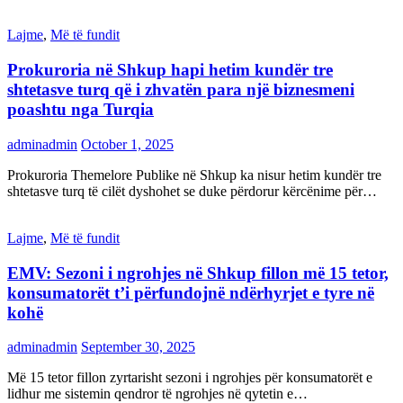
Lajme
,
Më të fundit
Prokuroria në Shkup hapi hetim kundër tre
shtetasve turq që i zhvatën para një biznesmeni
poashtu nga Turqia
adminadmin
October 1, 2025
Prokuroria Themelore Publike në Shkup ka nisur hetim kundër tre
shtetasve turq të cilët dyshohet se duke përdorur kërcënime për…
Lajme
,
Më të fundit
EMV: Sezoni i ngrohjes në Shkup fillon më 15 tetor,
konsumatorët t’i përfundojnë ndërhyrjet e tyre në
kohë
adminadmin
September 30, 2025
Më 15 tetor fillon zyrtarisht sezoni i ngrohjes për konsumatorët e
lidhur me sistemin qendror të ngrohjes në qytetin e…