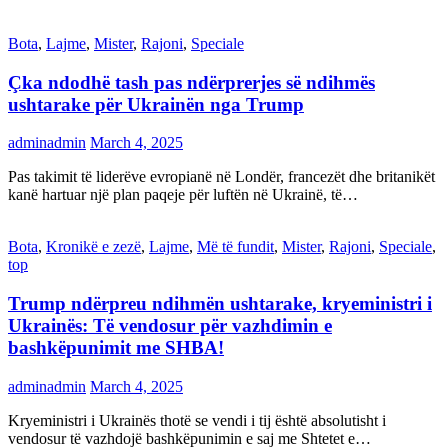
Bota
,
Lajme
,
Mister
,
Rajoni
,
Speciale
Çka ndodhë tash pas ndërprerjes së ndihmës
ushtarake për Ukrainën nga Trump
adminadmin
March 4, 2025
Pas takimit të liderëve evropianë në Londër, francezët dhe britanikët
kanë hartuar një plan paqeje për luftën në Ukrainë, të…
Bota
,
Kronikë e zezë
,
Lajme
,
Më të fundit
,
Mister
,
Rajoni
,
Speciale
,
top
Trump ndërpreu ndihmën ushtarake, kryeministri i
Ukrainës: Të vendosur për vazhdimin e
bashkëpunimit me SHBA!
adminadmin
March 4, 2025
Kryeministri i Ukrainës thotë se vendi i tij është absolutisht i
vendosur të vazhdojë bashkëpunimin e saj me Shtetet e…