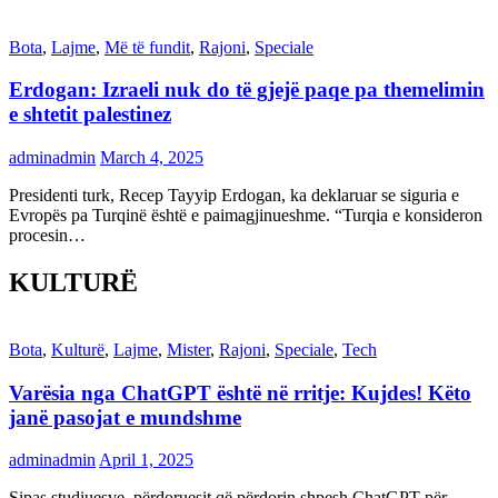
Bota
,
Lajme
,
Më të fundit
,
Rajoni
,
Speciale
Erdogan: Izraeli nuk do të gjejë paqe pa themelimin
e shtetit palestinez
adminadmin
March 4, 2025
Presidenti turk, Recep Tayyip Erdogan, ka deklaruar se siguria e
Evropës pa Turqinë është e paimagjinueshme. “Turqia e konsideron
procesin…
KULTURË
Bota
,
Kulturë
,
Lajme
,
Mister
,
Rajoni
,
Speciale
,
Tech
Varësia nga ChatGPT është në rritje: Kujdes! Këto
janë pasojat e mundshme
adminadmin
April 1, 2025
Sipas studiuesve, përdoruesit që përdorin shpesh ChatGPT për