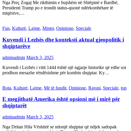
Nga Preç Zogaj Me rikthimin e bujshëm në Shtëpinë e Bardhë,
Presidenti Tramp po e trondit status-quonë ndërkombëtare të
miqësive,…
Fun
,
Kulturë
,
Lajme
,
Mister
,
Opinione
,
Speciale
Kuvendi i Lezhës dhe konteksti aktual gjeopolitik i
shqiptarëve
adminadmin
March 3, 2025
Kuvendi i Lezhës i vitit 1444 është një ngjarje historike që edhe sot
prodhon mesazhe rëndësishme për kombin shqiptar. Ky…
Bota
,
Kulturë
,
Lajme
,
Më të fundit
,
Opinione
,
Rajoni
,
Speciale
,
top
E megjithatë Amerika është opsioni më i mirë për
shqiptarët
adminadmin
March 3, 2025
Nga Dritan Hila Vështirë se ndonjë shqiptar që ndjek sadopak