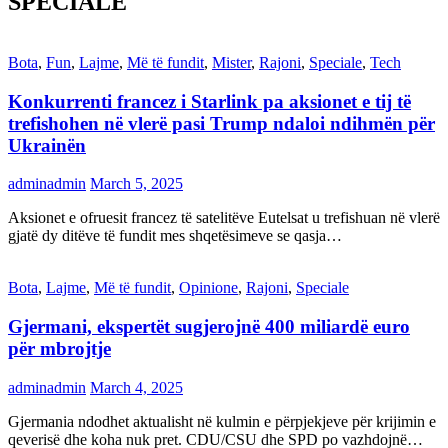
SPECIALE
Bota
,
Fun
,
Lajme
,
Më të fundit
,
Mister
,
Rajoni
,
Speciale
,
Tech
Konkurrenti francez i Starlink pa aksionet e tij të
trefishohen në vlerë pasi Trump ndaloi ndihmën për
Ukrainën
adminadmin
March 5, 2025
Aksionet e ofruesit francez të satelitëve Eutelsat u trefishuan në vlerë
gjatë dy ditëve të fundit mes shqetësimeve se qasja…
Bota
,
Lajme
,
Më të fundit
,
Opinione
,
Rajoni
,
Speciale
Gjermani, ekspertët sugjerojnë 400 miliardë euro
për mbrojtje
adminadmin
March 4, 2025
Gjermania ndodhet aktualisht në kulmin e përpjekjeve për krijimin e
qeverisë dhe koha nuk pret. CDU/CSU dhe SPD po vazhdojnë…