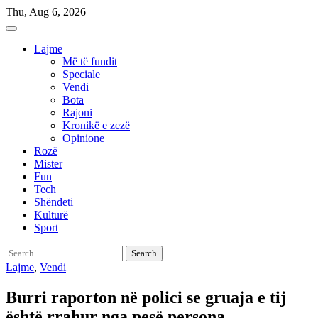
Skip
Thu, Aug 6, 2026
to
content
Lajme
Më të fundit
Speciale
Vendi
Bota
Rajoni
Kronikë e zezë
Opinione
Rozë
Mister
Fun
Tech
Shëndeti
Kulturë
Sport
Search
for:
Lajme
,
Vendi
Burri raporton në polici se gruaja e tij
është rrahur nga pesë persona