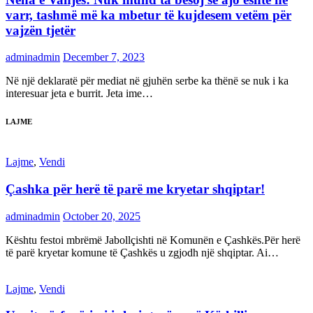
varr, tashmë më ka mbetur të kujdesem vetëm për
vajzën tjetër
adminadmin
December 7, 2023
Në një deklaratë për mediat në gjuhën serbe ka thënë se nuk i ka
interesuar jeta e burrit. Jeta ime…
LAJME
Lajme
,
Vendi
Çashka për herë të parë me kryetar shqiptar!
adminadmin
October 20, 2025
Kështu festoi mbrëmë Jabollçishti në Komunën e Çashkës.Për herë
të parë kryetar komune të Çashkës u zgjodh një shqiptar. Ai…
Lajme
,
Vendi