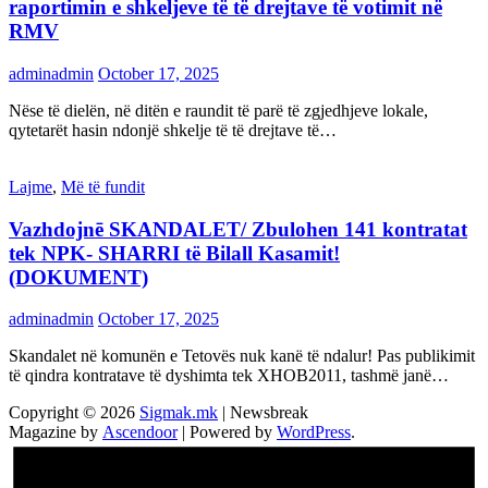
raportimin e shkeljeve të të drejtave të votimit në
RMV
adminadmin
October 17, 2025
Nëse të dielën, në ditën e raundit të parë të zgjedhjeve lokale,
qytetarët hasin ndonjë shkelje të të drejtave të…
Lajme
,
Më të fundit
Vazhdojnē SKANDALET/ Zbulohen 141 kontratat
tek NPK- SHARRI të Bilall Kasamit!
(DOKUMENT)
adminadmin
October 17, 2025
Skandalet në komunën e Tetovës nuk kanë të ndalur! Pas publikimit
të qindra kontratave të dyshimta tek XHOB2011, tashmë janë…
Copyright © 2026
Sigmak.mk
| Newsbreak
Magazine by
Ascendoor
| Powered by
WordPress
.