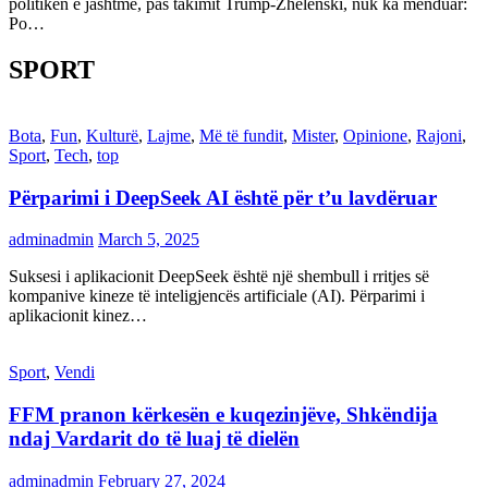
politikën e jashtme, pas takimit Trump-Zhelenski, nuk ka menduar:
Po…
SPORT
Bota
,
Fun
,
Kulturë
,
Lajme
,
Më të fundit
,
Mister
,
Opinione
,
Rajoni
,
Sport
,
Tech
,
top
Përparimi i DeepSeek AI është për t’u lavdëruar
adminadmin
March 5, 2025
Suksesi i aplikacionit DeepSeek është një shembull i rritjes së
kompanive kineze të inteligjencës artificiale (AI). Përparimi i
aplikacionit kinez…
Sport
,
Vendi
FFM pranon kërkesën e kuqezinjëve, Shkëndija
ndaj Vardarit do të luaj të dielën
adminadmin
February 27, 2024