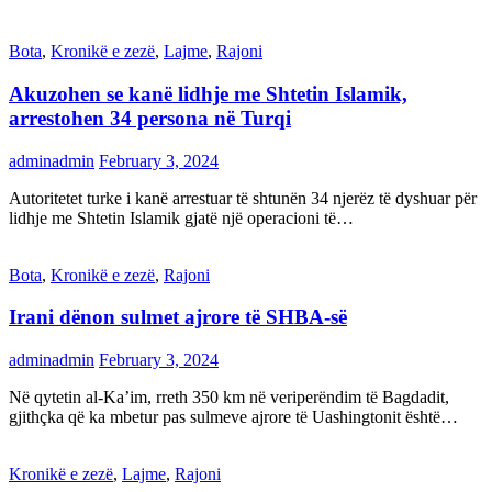
Bota
,
Kronikë e zezë
,
Lajme
,
Rajoni
Akuzohen se kanë lidhje me Shtetin Islamik,
arrestohen 34 persona në Turqi
adminadmin
February 3, 2024
Autoritetet turke i kanë arrestuar të shtunën 34 njerëz të dyshuar për
lidhje me Shtetin Islamik gjatë një operacioni të…
Bota
,
Kronikë e zezë
,
Rajoni
Irani dënon sulmet ajrore të SHBA-së
adminadmin
February 3, 2024
Në qytetin al-Ka’im, rreth 350 km në veriperëndim të Bagdadit,
gjithçka që ka mbetur pas sulmeve ajrore të Uashingtonit është…
Kronikë e zezë
,
Lajme
,
Rajoni