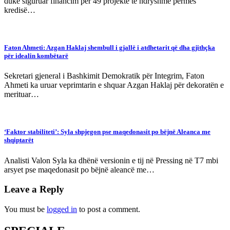
duke siguruar financim për 49 projekte të ndryshme përmes
kredisë…
Faton Ahmeti: Azgan Haklaj shembull i gjallë i atdhetarit që dha gjithçka
për idealin kombëtarë
Sekretari gjeneral i Bashkimit Demokratik për Integrim, Faton
Ahmeti ka uruar veprimtarin e shquar Azgan Haklaj për dekoratën e
merituar…
‘Faktor stabiliteti’: Syla shpjegon pse maqedonasit po bëjnë Aleanca me
shqiptarët
Analisti Valon Syla ka dhënë versionin e tij në Pressing në T7 mbi
arsyet pse maqedonasit po bëjnë aleancë me…
Leave a Reply
You must be
logged in
to post a comment.