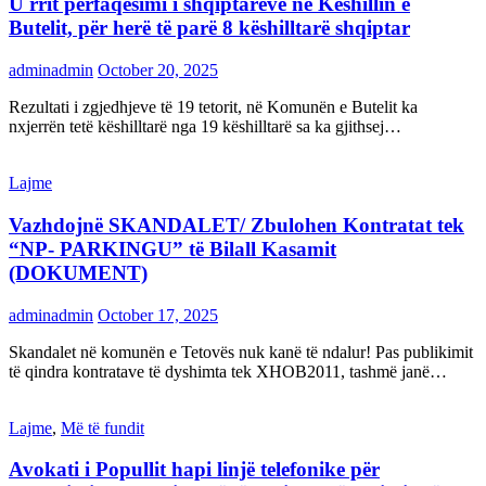
U rrit përfaqësimi i shqiptarëve në Këshillin e
Butelit, për herë të parë 8 këshilltarë shqiptar
adminadmin
October 20, 2025
Rezultati i zgjedhjeve të 19 tetorit, në Komunën e Butelit ka
nxjerrën tetë këshilltarë nga 19 këshilltarë sa ka gjithsej…
Lajme
Vazhdojnë SKANDALET/ Zbulohen Kontratat tek
“NP- PARKINGU” të Bilall Kasamit
(DOKUMENT)
adminadmin
October 17, 2025
Skandalet në komunën e Tetovës nuk kanë të ndalur! Pas publikimit
të qindra kontratave të dyshimta tek XHOB2011, tashmë janë…
Lajme
,
Më të fundit
Avokati i Popullit hapi linjë telefonike për