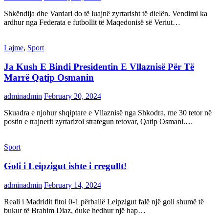
Shkëndija dhe Vardari do të luajnë zyrtarisht të dielën. Vendimi ka
ardhur nga Federata e futbollit të Maqedonisë së Veriut…
Lajme
,
Sport
Ja Kush E Bindi Presidentin E Vllaznisë Për Të
Marrë Qatip Osmanin
adminadmin
February 20, 2024
Skuadra e njohur shqiptare e Vllaznisë nga Shkodra, me 30 tetor në
postin e trajnerit zyrtarizoi strategun tetovar, Qatip Osmani.…
Sport
Goli i Leipzigut ishte i rregullt!
adminadmin
February 14, 2024
Reali i Madridit fitoi 0-1 përballë Leipzigut falë një goli shumë të
bukur të Brahim Diaz, duke hedhur një hap…