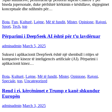
biseda jopersonale, duke përfshirë kërkimin e këshillave, shpjegimet
konceptuale dhe ndihmën për…
Bota
,
Fun
,
Kulturë
,
Lajme
,
Më të fundit
,
Mister
,
Opinione
,
Rajoni
,
Sport
,
Tech
,
top
Përparimi i DeepSeek AI është për t’u lavdëruar
adminadmin
March 5, 2025
Suksesi i aplikacionit DeepSeek është një shembull i rritjes së
kompanive kineze të inteligjencës artificiale (AI). Përparimi i
aplikacionit kinez…
Bota
,
Kulturë
,
Lajme
,
Më të fundit
,
Mister
,
Opinione
,
Rajoni
,
Speciale
,
top
,
Uncategorized
Rend i ri, kërcënimet e Trump e kanë shkundur
Europën
adminadmin
March 3, 2025