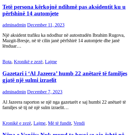
Tetë persona kërkojnë ndihmë pas aksidentit ku u
përfshinë 14 automjete
adminadmin
December 11, 2023
Një aksident trafiku ka ndodhur në autostradën Ibrahim Rugova,
Mazgit-Bresje, në të cilin janë përfshirë 14 automjete dhe janë
lënduar…
Bota
,
Kronikë e zezë
,
Lajme
Gazetari i ‘Al Jazeera’ humb 22 anëtarë të familjes
gjatë një sulmi izraelit
adminadmin
December 7, 2023
Al Jazeera raporton se një nga gazetarët e saj humbi 22 anëtarë të
familjes së tij në një sulm izraelit…
Kronikë e zezë
,
Lajme
,
Më të fundit
,
Vendi
Nëna e Vanjës: Nuk mund ta besoj se ajo është në