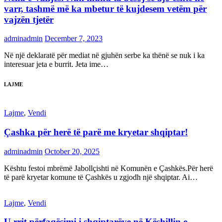
varr, tashmë më ka mbetur të kujdesem vetëm për
vajzën tjetër
adminadmin
December 7, 2023
Në një deklaratë për mediat në gjuhën serbe ka thënë se nuk i ka
interesuar jeta e burrit. Jeta ime…
LAJME
Lajme
,
Vendi
Çashka për herë të parë me kryetar shqiptar!
adminadmin
October 20, 2025
Kështu festoi mbrëmë Jabollçishti në Komunën e Çashkës.Për herë
të parë kryetar komune të Çashkës u zgjodh një shqiptar. Ai…
Lajme
,
Vendi
U rrit përfaqësimi i shqiptarëve në Këshillin e