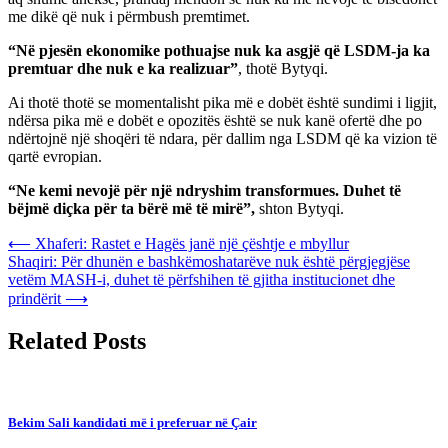
me dikë që nuk i përmbush premtimet.
“Në pjesën ekonomike pothuajse nuk ka asgjë që LSDM-ja ka
premtuar dhe nuk e ka realizuar”
, thotë Bytyqi.
Ai thotë thotë se momentalisht pika më e dobët është sundimi i ligjit,
ndërsa pika më e dobët e opozitës është se nuk kanë ofertë dhe po
ndërtojnë një shoqëri të ndara, për dallim nga LSDM që ka vizion të
qartë evropian.
“Ne kemi nevojë për një ndryshim transformues. Duhet të
bëjmë diçka për ta bërë më të mirë”,
shton Bytyqi.
Post
⟵
Xhaferi: Rastet e Hagës janë një çështje e mbyllur
Shaqiri: Për dhunën e bashkëmoshatarëve nuk është përgjegjëse
navigation
vetëm MASH-i, duhet të përfshihen të gjitha institucionet dhe
prindërit
⟶
Related Posts
Bekim Sali kandidati më i preferuar në Çair