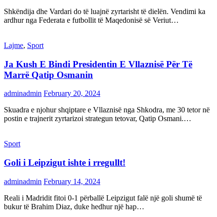
Shkëndija dhe Vardari do të luajnë zyrtarisht të dielën. Vendimi ka
ardhur nga Federata e futbollit të Maqedonisë së Veriut…
Lajme
,
Sport
Ja Kush E Bindi Presidentin E Vllaznisë Për Të
Marrë Qatip Osmanin
adminadmin
February 20, 2024
Skuadra e njohur shqiptare e Vllaznisë nga Shkodra, me 30 tetor në
postin e trajnerit zyrtarizoi strategun tetovar, Qatip Osmani.…
Sport
Goli i Leipzigut ishte i rregullt!
adminadmin
February 14, 2024
Reali i Madridit fitoi 0-1 përballë Leipzigut falë një goli shumë të
bukur të Brahim Diaz, duke hedhur një hap…