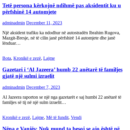
Tetë persona kërkojnë ndihmë pas aksidentit ku u
përfshinë 14 automjete
adminadmin
December 11, 2023
Një aksident trafiku ka ndodhur në autostradën Ibrahim Rugova,
Mazgit-Bresje, në të cilin janë përfshirë 14 automjete dhe janë
lënduar…
Bota
,
Kronikë e zezë
,
Lajme
Gazetari i ‘Al Jazeera’ humb 22 anëtarë të familjes
gjatë një sulmi izraelit
adminadmin
December 7, 2023
Al Jazeera raporton se një nga gazetarët e saj humbi 22 anëtarë të
familjes së tij në një sulm izraelit…
Kronikë e zezë
,
Lajme
,
Më të fundit
,
Vendi
Nëna e Vanjës: Nuk mund ta besoj se ajo është në