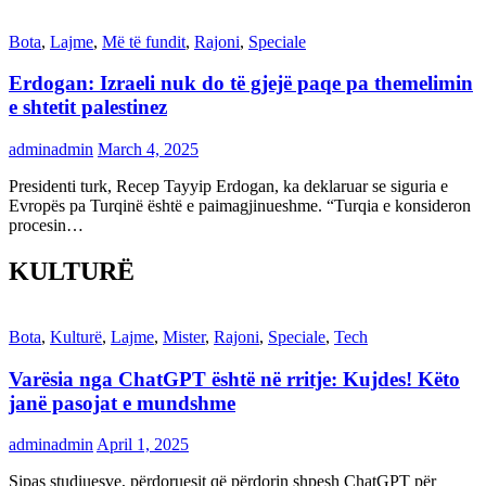
Bota
,
Lajme
,
Më të fundit
,
Rajoni
,
Speciale
Erdogan: Izraeli nuk do të gjejë paqe pa themelimin
e shtetit palestinez
adminadmin
March 4, 2025
Presidenti turk, Recep Tayyip Erdogan, ka deklaruar se siguria e
Evropës pa Turqinë është e paimagjinueshme. “Turqia e konsideron
procesin…
KULTURË
Bota
,
Kulturë
,
Lajme
,
Mister
,
Rajoni
,
Speciale
,
Tech
Varësia nga ChatGPT është në rritje: Kujdes! Këto
janë pasojat e mundshme
adminadmin
April 1, 2025
Sipas studiuesve, përdoruesit që përdorin shpesh ChatGPT për