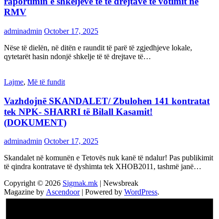
raportimin e shkeljeve të të drejtave të votimit në
RMV
adminadmin
October 17, 2025
Nëse të dielën, në ditën e raundit të parë të zgjedhjeve lokale,
qytetarët hasin ndonjë shkelje të të drejtave të…
Lajme
,
Më të fundit
Vazhdojnē SKANDALET/ Zbulohen 141 kontratat
tek NPK- SHARRI të Bilall Kasamit!
(DOKUMENT)
adminadmin
October 17, 2025
Skandalet në komunën e Tetovës nuk kanë të ndalur! Pas publikimit
të qindra kontratave të dyshimta tek XHOB2011, tashmë janë…
Copyright © 2026
Sigmak.mk
| Newsbreak
Magazine by
Ascendoor
| Powered by
WordPress
.