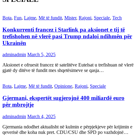
Bota
,
Fun
,
Lajme
,
Më të fundit
,
Mister
,
Rajoni
,
Speciale
,
Tech
Konkurrenti francez i Starlink pa aksionet e tij të
trefishohen në vlerë pasi Trump ndaloi ndihmën për
Ukrainën
adminadmin
March 5, 2025
Aksionet e ofruesit francez të satelitëve Eutelsat u trefishuan në vlerë
gjatë dy ditëve të fundit mes shqetësimeve se qasja…
Bota
,
Lajme
,
Më të fundit
,
Opinione
,
Rajoni
,
Speciale
Gjermani, ekspertët sugjerojnë 400 miliardë euro
për mbrojtje
adminadmin
March 4, 2025
Gjermania ndodhet aktualisht në kulmin e përpjekjeve për krijimin e
qeverisë dhe koha nuk pret. CDU/CSU dhe SPD po vazhdojnë…