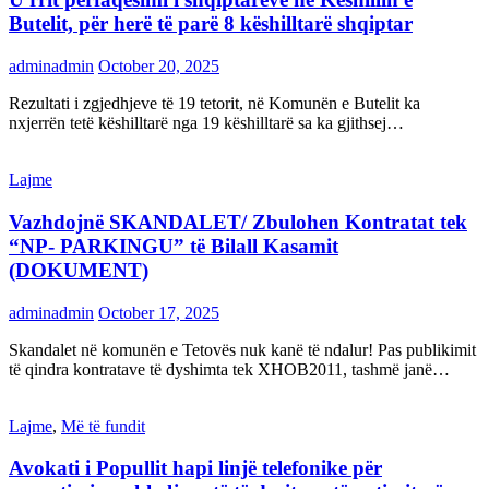
Butelit, për herë të parë 8 këshilltarë shqiptar
adminadmin
October 20, 2025
Rezultati i zgjedhjeve të 19 tetorit, në Komunën e Butelit ka
nxjerrën tetë këshilltarë nga 19 këshilltarë sa ka gjithsej…
Lajme
Vazhdojnë SKANDALET/ Zbulohen Kontratat tek
“NP- PARKINGU” të Bilall Kasamit
(DOKUMENT)
adminadmin
October 17, 2025
Skandalet në komunën e Tetovës nuk kanë të ndalur! Pas publikimit
të qindra kontratave të dyshimta tek XHOB2011, tashmë janë…
Lajme
,
Më të fundit
Avokati i Popullit hapi linjë telefonike për