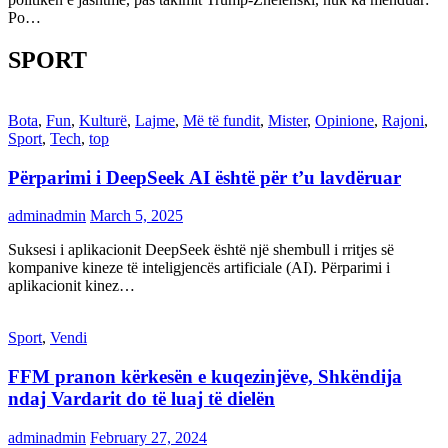
Po…
SPORT
Bota
,
Fun
,
Kulturë
,
Lajme
,
Më të fundit
,
Mister
,
Opinione
,
Rajoni
,
Sport
,
Tech
,
top
Përparimi i DeepSeek AI është për t’u lavdëruar
adminadmin
March 5, 2025
Suksesi i aplikacionit DeepSeek është një shembull i rritjes së
kompanive kineze të inteligjencës artificiale (AI). Përparimi i
aplikacionit kinez…
Sport
,
Vendi
FFM pranon kërkesën e kuqezinjëve, Shkëndija
ndaj Vardarit do të luaj të dielën
adminadmin
February 27, 2024