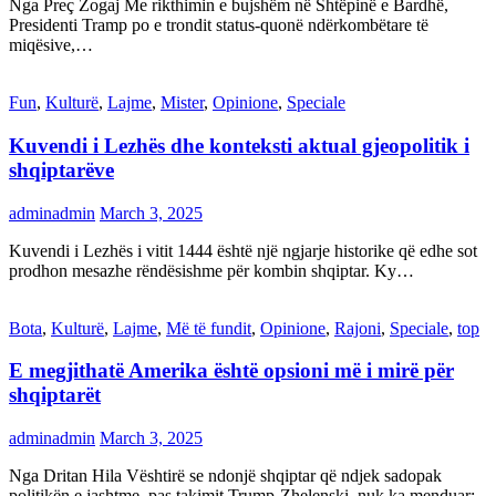
Nga Preç Zogaj Me rikthimin e bujshëm në Shtëpinë e Bardhë,
Presidenti Tramp po e trondit status-quonë ndërkombëtare të
miqësive,…
Fun
,
Kulturë
,
Lajme
,
Mister
,
Opinione
,
Speciale
Kuvendi i Lezhës dhe konteksti aktual gjeopolitik i
shqiptarëve
adminadmin
March 3, 2025
Kuvendi i Lezhës i vitit 1444 është një ngjarje historike që edhe sot
prodhon mesazhe rëndësishme për kombin shqiptar. Ky…
Bota
,
Kulturë
,
Lajme
,
Më të fundit
,
Opinione
,
Rajoni
,
Speciale
,
top
E megjithatë Amerika është opsioni më i mirë për
shqiptarët
adminadmin
March 3, 2025
Nga Dritan Hila Vështirë se ndonjë shqiptar që ndjek sadopak
politikën e jashtme, pas takimit Trump-Zhelenski, nuk ka menduar: