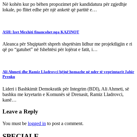
Në kohën kur po bëhen propozimet për kandidatura për zgjedhje
lokale, po flitet edhe për një anketë që partitë e…
ASH: Izet Mexhiti financohet nga KAZINOT
Aleanca për Shqiptarët shpreh shqetësim lidhur me projektligjin e ri
që po “gatuhet” në fshehtësi për lojërat e fatit, i…
Ali Ahmeti dhe Ramiz Lladrovci bëjnë homazhe në nder të veprimtarit Jahir
Prenku
Lideri i Bashkimit Demokratik për Integrim (BDI), Ali Ahmeti, së
bashku me kryetarin e Komunës së Drenasit, Ramiz Lladrovci,
kanë…
Leave a Reply
You must be
logged in
to post a comment.
SPECIALE