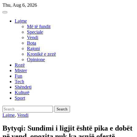
Skip
Thu, Aug 6, 2026
to
content
Lajme
Më të fundit
Speciale
Vendi
Bota
Rajoni
Kronikë e zezë
Opinione
Rozë
Mister
Fun
Tech
Shëndeti
Kulturë
Sport
Search
for:
Lajme
,
Vendi
Bytyqi: Sundimi i ligjit është pika e dobët
në vend, opozita nuk ka asnjë ofertë