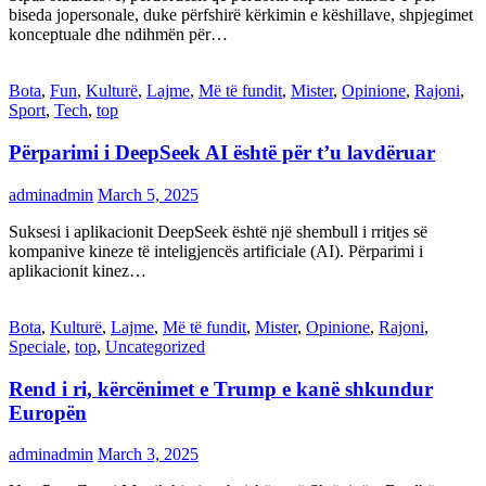
biseda jopersonale, duke përfshirë kërkimin e këshillave, shpjegimet
konceptuale dhe ndihmën për…
Bota
,
Fun
,
Kulturë
,
Lajme
,
Më të fundit
,
Mister
,
Opinione
,
Rajoni
,
Sport
,
Tech
,
top
Përparimi i DeepSeek AI është për t’u lavdëruar
adminadmin
March 5, 2025
Suksesi i aplikacionit DeepSeek është një shembull i rritjes së
kompanive kineze të inteligjencës artificiale (AI). Përparimi i
aplikacionit kinez…
Bota
,
Kulturë
,
Lajme
,
Më të fundit
,
Mister
,
Opinione
,
Rajoni
,
Speciale
,
top
,
Uncategorized
Rend i ri, kërcënimet e Trump e kanë shkundur
Europën
adminadmin
March 3, 2025