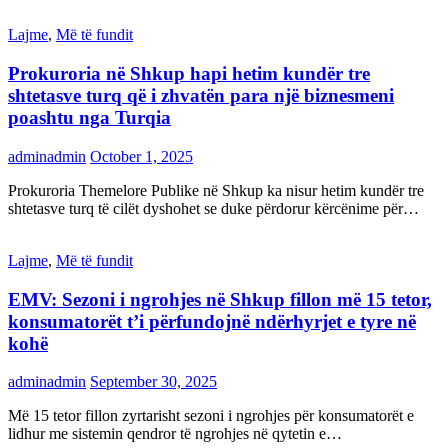
Lajme
,
Më të fundit
Prokuroria në Shkup hapi hetim kundër tre
shtetasve turq që i zhvatën para një biznesmeni
poashtu nga Turqia
adminadmin
October 1, 2025
Prokuroria Themelore Publike në Shkup ka nisur hetim kundër tre
shtetasve turq të cilët dyshohet se duke përdorur kërcënime për…
Lajme
,
Më të fundit
EMV: Sezoni i ngrohjes në Shkup fillon më 15 tetor,
konsumatorët t’i përfundojnë ndërhyrjet e tyre në
kohë
adminadmin
September 30, 2025
Më 15 tetor fillon zyrtarisht sezoni i ngrohjes për konsumatorët e
lidhur me sistemin qendror të ngrohjes në qytetin e…