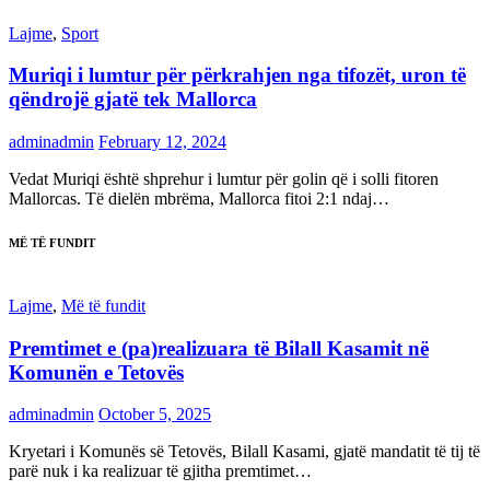
Lajme
,
Sport
Muriqi i lumtur për përkrahjen nga tifozët, uron të
qëndrojë gjatë tek Mallorca
adminadmin
February 12, 2024
Vedat Muriqi është shprehur i lumtur për golin që i solli fitoren
Mallorcas. Të dielën mbrëma, Mallorca fitoi 2:1 ndaj…
MË TË FUNDIT
Lajme
,
Më të fundit
Premtimet e (pa)realizuara të Bilall Kasamit në
Komunën e Tetovës
adminadmin
October 5, 2025
Kryetari i Komunës së Tetovës, Bilall Kasami, gjatë mandatit të tij të
parë nuk i ka realizuar të gjitha premtimet…