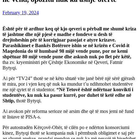
February 19, 2024
Është për të ardhur keq që kjo qeveri u përball me shumë kriza
të jashtme dhe një pjesë e madhe e fondeve u desh të
drejtoheshin për të korrigjuar pasojat e atyre krizave.
Parashikimet e Bankës Botërore ishin se në krizën e Covid-it
Maqedonia do të humbasë 98 mijë vende pune, por ne kemi
shpëtuar 80 mijë vende pune dhe askush nuk po flet për këtë,
tha zv. kryeministri për Çështje Ekonomike në Qeveri, Fatmir
Bytyqi.
Ai për “TV24” thotë se në këto shtatë vite janë bërë një sërë gjërash
të mira, por i vjen keq që nuk ka mundur t’u ndihmohet studentëve
me një qytet të ri studentor.
“Në Tetovë është ndërtuar konvikti i
studentëve, ku nuk ka pasur kurrë, por duhet të ketë edhe në
Shtip,
thotë Bytyqi.
Ai avokon për reforma serioze në arsim dhe që të mos jemi në fund
të listave të PISA-s.
Për autostradën Kërçovë-Ohër, të cilën po e ndërton konsorciumi
kinez, Bytyqi thotë se kompania nuk i përmbush obligimet e saj për
aq shumë anekse, prandaj mendon se nuk ka më nevojë të bisedohet