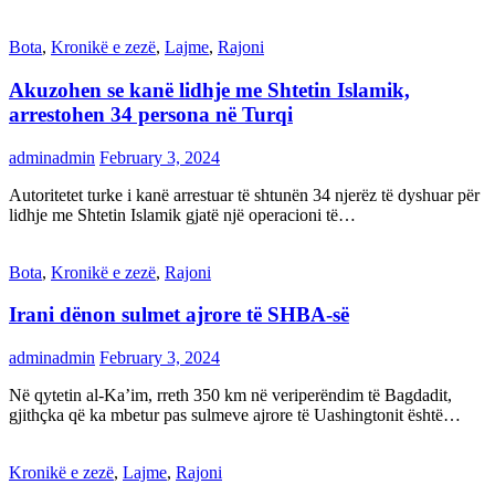
Bota
,
Kronikë e zezë
,
Lajme
,
Rajoni
Akuzohen se kanë lidhje me Shtetin Islamik,
arrestohen 34 persona në Turqi
adminadmin
February 3, 2024
Autoritetet turke i kanë arrestuar të shtunën 34 njerëz të dyshuar për
lidhje me Shtetin Islamik gjatë një operacioni të…
Bota
,
Kronikë e zezë
,
Rajoni
Irani dënon sulmet ajrore të SHBA-së
adminadmin
February 3, 2024
Në qytetin al-Ka’im, rreth 350 km në veriperëndim të Bagdadit,
gjithçka që ka mbetur pas sulmeve ajrore të Uashingtonit është…
Kronikë e zezë
,
Lajme
,
Rajoni