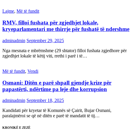
Lajme
,
Më të fundit
RMV, filloi fushata për zgjedhjet lokale,
kryeparlamentari me thirrje për fushatë të ndershme
adminadmin
September 29, 2025
Nga mesnata e mbrëmshme (29 shtator) filloi fushata zgjedhore për
zgjedhjet lokale të këtij viti, rrethi i parë i të…
Më të fundit
,
Vendi
Osmani: Ditën e parë shpall gjendje krize për
papastërti, ndërtime pa leje dhe korrupsion
adminadmin
September 18, 2025
Kandidati për kryetar të Komunës së Çairit, Bujar Osmani,
paralajmëroi se që në ditën e parë të mandatit të tij…
KRONIKË E ZEZË