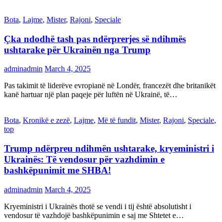
Bota
,
Lajme
,
Mister
,
Rajoni
,
Speciale
Çka ndodhë tash pas ndërprerjes së ndihmës
ushtarake për Ukrainën nga Trump
adminadmin
March 4, 2025
Pas takimit të liderëve evropianë në Londër, francezët dhe britanikët
kanë hartuar një plan paqeje për luftën në Ukrainë, të…
Bota
,
Kronikë e zezë
,
Lajme
,
Më të fundit
,
Mister
,
Rajoni
,
Speciale
,
top
Trump ndërpreu ndihmën ushtarake, kryeministri i
Ukrainës: Të vendosur për vazhdimin e
bashkëpunimit me SHBA!
adminadmin
March 4, 2025
Kryeministri i Ukrainës thotë se vendi i tij është absolutisht i
vendosur të vazhdojë bashkëpunimin e saj me Shtetet e…