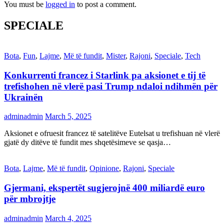
You must be
logged in
to post a comment.
SPECIALE
Bota
,
Fun
,
Lajme
,
Më të fundit
,
Mister
,
Rajoni
,
Speciale
,
Tech
Konkurrenti francez i Starlink pa aksionet e tij të
trefishohen në vlerë pasi Trump ndaloi ndihmën për
Ukrainën
adminadmin
March 5, 2025
Aksionet e ofruesit francez të satelitëve Eutelsat u trefishuan në vlerë
gjatë dy ditëve të fundit mes shqetësimeve se qasja…
Bota
,
Lajme
,
Më të fundit
,
Opinione
,
Rajoni
,
Speciale
Gjermani, ekspertët sugjerojnë 400 miliardë euro
për mbrojtje
adminadmin
March 4, 2025