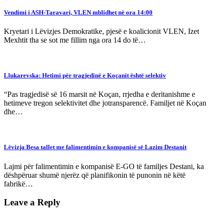
Vendimi i ASH-Taravari, VLEN mblidhet në ora 14:00
Kryetari i Lëvizjes Demokratike, pjesë e koalicionit VLEN, Izet
Mexhtit tha se sot me fillim nga ora 14 do të…
Llukarevska: Hetimi për tragjedinë e Koçanit është selektiv
“Pas tragjedisë së 16 marsit në Koçan, rrjedha e deritanishme e
hetimeve tregon selektivitet dhe jotransparencë. Familjet në Koçan
dhe…
Lëvizja Besa tallet me falimentimin e kompanisë së Lazim Destanit
Lajmi për falimentimin e kompanisë E-GO të familjes Destani, ka
dëshpëruar shumë njerëz që planifikonin të punonin në këtë
fabrikë…
Leave a Reply