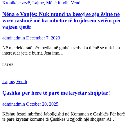
Kronikë e zezë
,
Lajme
,
Më të fundit
,
Vendi
Nëna e Vanjës: Nuk mund ta besoj se ajo është në
varr, tashmë më ka mbetur të kujdesem vetëm për
vajzën tjetër
adminadmin
December 7, 2023
Në një deklaratë për mediat në gjuhën serbe ka thënë se nuk i ka
interesuar jeta e burrit. Jeta ime…
LAJME
Lajme
,
Vendi
Çashka për herë të parë me kryetar shqiptar!
adminadmin
October 20, 2025
Kështu festoi mbrëmë Jabollçishti në Komunën e Çashkës.Për herë
të parë kryetar komune të Çashkës u zgjodh një shqiptar. Ai…