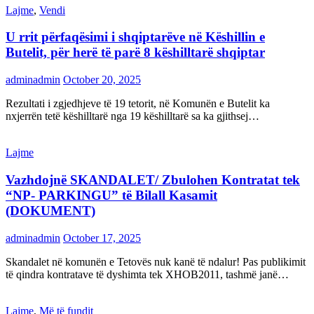
Lajme
,
Vendi
U rrit përfaqësimi i shqiptarëve në Këshillin e
Butelit, për herë të parë 8 këshilltarë shqiptar
adminadmin
October 20, 2025
Rezultati i zgjedhjeve të 19 tetorit, në Komunën e Butelit ka
nxjerrën tetë këshilltarë nga 19 këshilltarë sa ka gjithsej…
Lajme
Vazhdojnë SKANDALET/ Zbulohen Kontratat tek
“NP- PARKINGU” të Bilall Kasamit
(DOKUMENT)
adminadmin
October 17, 2025
Skandalet në komunën e Tetovës nuk kanë të ndalur! Pas publikimit
të qindra kontratave të dyshimta tek XHOB2011, tashmë janë…
Lajme
,
Më të fundit