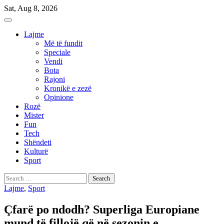
Skip
Sat, Aug 8, 2026
to
content
Lajme
Më të fundit
Speciale
Vendi
Bota
Rajoni
Kronikë e zezë
Opinione
Rozë
Mister
Fun
Tech
Shëndeti
Kulturë
Sport
Search
for:
Lajme
,
Sport
Çfarë po ndodh? Superliga Europiane
mund të fillojë që në sezonin e