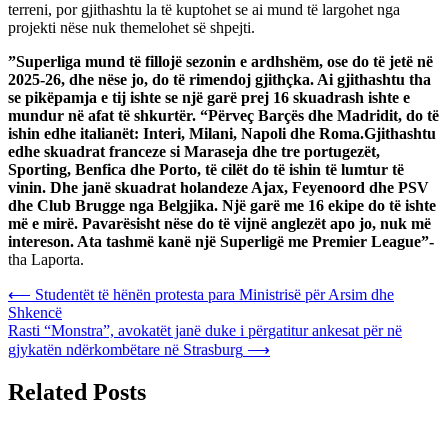
terreni, por gjithashtu la të kuptohet se ai mund të largohet nga
projekti nëse nuk themelohet së shpejti.
”Superliga mund të fillojë sezonin e ardhshëm, ose do të jetë në
2025-26, dhe nëse jo, do të rimendoj gjithçka. Ai gjithashtu tha
se pikëpamja e tij ishte se një garë prej 16 skuadrash ishte e
mundur në afat të shkurtër. “Përveç Barçës dhe Madridit, do të
ishin edhe italianët: Interi, Milani, Napoli dhe Roma.Gjithashtu
edhe skuadrat franceze si Maraseja dhe tre portugezët,
Sporting, Benfica dhe Porto, të cilët do të ishin të lumtur të
vinin. Dhe janë skuadrat holandeze Ajax, Feyenoord dhe PSV
dhe Club Brugge nga Belgjika. Një garë me 16 ekipe do të ishte
më e mirë. Pavarësisht nëse do të vijnë anglezët apo jo, nuk më
intereson. Ata tashmë kanë një Superligë me Premier League”-
tha Laporta.
Post
⟵
Studentët të hënën protesta para Ministrisë për Arsim dhe
Shkencë
navigation
Rasti “Monstra”, avokatët janë duke i përgatitur ankesat për në
gjykatën ndërkombëtare në Strasburg
⟶
Related Posts