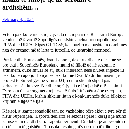
ardhshëm…
February 3, 2024
Vetëm pak kohë më parë, Gjykata e Drejtësisë e Bashkimit Europian
vendosi në favor të Superligës që kishte apeluar monopolin nga
FIFA dhe UEFA. Sipas GJED-së, ka abuzim me pushtetin dominues
nga dy organet më të larta të futbollit, që ushtrojnë monopol.
Presidenti i Barcelonës, Joan Laporta, deklaroi ditën e djeshme se
projekti i Superligës Europiane mund të fillojë që në sezonin e
ardhshëm, duke shtuar se atij nuk i intereson nëse klubet angleze iu
bashkohen apo jo. Barça, së bashku me Real Madridin, nisën një
projekt të Superligës në vitin 2021, i cili u shemb shpejt pas
tërheqjes së klubeve. Në dhjetor, Gjykata e Drejtësisë e Bashkimit
Evropian tha se organet drejtuese të futbollit botëror dhe evropian,
FIFA dhe UEFA, kishin shkelur ligjin e konkurrencës duke bllokuar
krijimin e ligës në fjalë.
Kësisoj, gjigantët spanjollë tani po vazhdojnë përpjekjet e tyre për të
nisur Superligën. Laporta deklaroi se sezoni i parë i kësaj lige mund
të nisë vitin e ardhshëm. Laporta përmendi 15 klube që ai besonte se
do të ishin të gatshëm t’i bashkoheshin garës nëse do të dilte nga