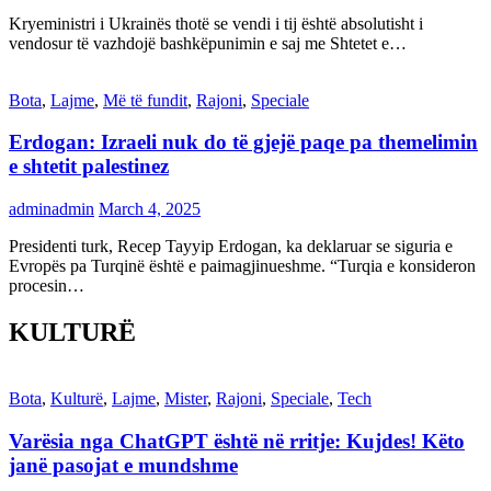
Kryeministri i Ukrainës thotë se vendi i tij është absolutisht i
vendosur të vazhdojë bashkëpunimin e saj me Shtetet e…
Bota
,
Lajme
,
Më të fundit
,
Rajoni
,
Speciale
Erdogan: Izraeli nuk do të gjejë paqe pa themelimin
e shtetit palestinez
adminadmin
March 4, 2025
Presidenti turk, Recep Tayyip Erdogan, ka deklaruar se siguria e
Evropës pa Turqinë është e paimagjinueshme. “Turqia e konsideron
procesin…
KULTURË
Bota
,
Kulturë
,
Lajme
,
Mister
,
Rajoni
,
Speciale
,
Tech
Varësia nga ChatGPT është në rritje: Kujdes! Këto
janë pasojat e mundshme