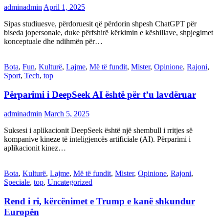
adminadmin
April 1, 2025
Sipas studiuesve, përdoruesit që përdorin shpesh ChatGPT për
biseda jopersonale, duke përfshirë kërkimin e këshillave, shpjegimet
konceptuale dhe ndihmën për…
Bota
,
Fun
,
Kulturë
,
Lajme
,
Më të fundit
,
Mister
,
Opinione
,
Rajoni
,
Sport
,
Tech
,
top
Përparimi i DeepSeek AI është për t’u lavdëruar
adminadmin
March 5, 2025
Suksesi i aplikacionit DeepSeek është një shembull i rritjes së
kompanive kineze të inteligjencës artificiale (AI). Përparimi i
aplikacionit kinez…
Bota
,
Kulturë
,
Lajme
,
Më të fundit
,
Mister
,
Opinione
,
Rajoni
,
Speciale
,
top
,
Uncategorized
Rend i ri, kërcënimet e Trump e kanë shkundur
Europën