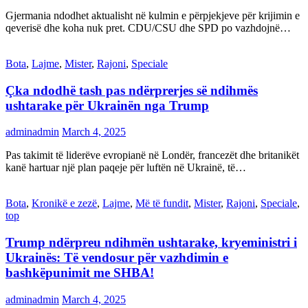
Gjermania ndodhet aktualisht në kulmin e përpjekjeve për krijimin e
qeverisë dhe koha nuk pret. CDU/CSU dhe SPD po vazhdojnë…
Bota
,
Lajme
,
Mister
,
Rajoni
,
Speciale
Çka ndodhë tash pas ndërprerjes së ndihmës
ushtarake për Ukrainën nga Trump
adminadmin
March 4, 2025
Pas takimit të liderëve evropianë në Londër, francezët dhe britanikët
kanë hartuar një plan paqeje për luftën në Ukrainë, të…
Bota
,
Kronikë e zezë
,
Lajme
,
Më të fundit
,
Mister
,
Rajoni
,
Speciale
,
top
Trump ndërpreu ndihmën ushtarake, kryeministri i
Ukrainës: Të vendosur për vazhdimin e
bashkëpunimit me SHBA!
adminadmin
March 4, 2025