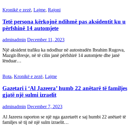
Kronikë e zezë
,
Lajme
,
Rajoni
Tetë persona kërkojnë ndihmë pas aksidentit ku u
përfshinë 14 automjete
adminadmin
December 11, 2023
Një aksident trafiku ka ndodhur në autostradën Ibrahim Rugova,
Mazgit-Bresje, në të cilin janë përfshirë 14 automjete dhe janë
lënduar…
Bota
,
Kronikë e zezë
,
Lajme
Gazetari i ‘Al Jazeera’ humb 22 anëtarë të familjes
gjatë një sulmi izraelit
adminadmin
December 7, 2023
Al Jazeera raporton se një nga gazetarët e saj humbi 22 anëtarë të
familjes së tij në një sulm izraelit…