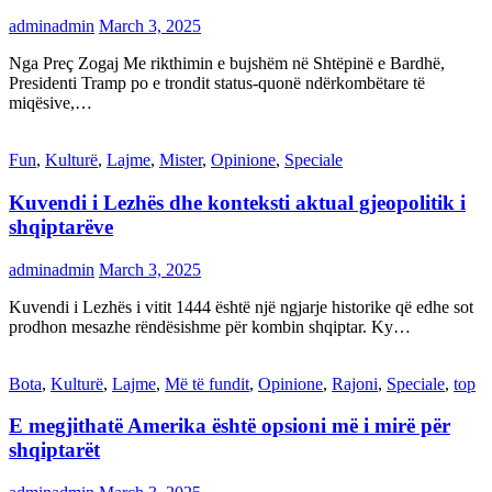
adminadmin
March 3, 2025
Nga Preç Zogaj Me rikthimin e bujshëm në Shtëpinë e Bardhë,
Presidenti Tramp po e trondit status-quonë ndërkombëtare të
miqësive,…
Fun
,
Kulturë
,
Lajme
,
Mister
,
Opinione
,
Speciale
Kuvendi i Lezhës dhe konteksti aktual gjeopolitik i
shqiptarëve
adminadmin
March 3, 2025
Kuvendi i Lezhës i vitit 1444 është një ngjarje historike që edhe sot
prodhon mesazhe rëndësishme për kombin shqiptar. Ky…
Bota
,
Kulturë
,
Lajme
,
Më të fundit
,
Opinione
,
Rajoni
,
Speciale
,
top
E megjithatë Amerika është opsioni më i mirë për
shqiptarët