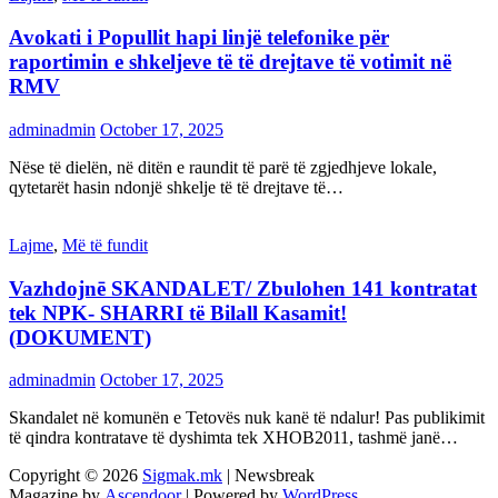
Avokati i Popullit hapi linjë telefonike për
raportimin e shkeljeve të të drejtave të votimit në
RMV
adminadmin
October 17, 2025
Nëse të dielën, në ditën e raundit të parë të zgjedhjeve lokale,
qytetarët hasin ndonjë shkelje të të drejtave të…
Lajme
,
Më të fundit
Vazhdojnē SKANDALET/ Zbulohen 141 kontratat
tek NPK- SHARRI të Bilall Kasamit!
(DOKUMENT)
adminadmin
October 17, 2025
Skandalet në komunën e Tetovës nuk kanë të ndalur! Pas publikimit
të qindra kontratave të dyshimta tek XHOB2011, tashmë janë…
Copyright © 2026
Sigmak.mk
| Newsbreak
Magazine by
Ascendoor
| Powered by
WordPress
.