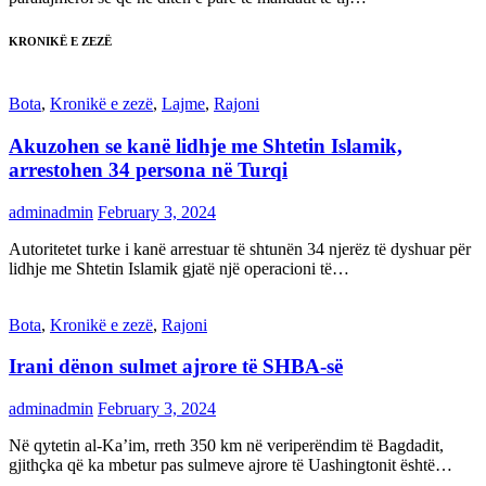
KRONIKË E ZEZË
Bota
,
Kronikë e zezë
,
Lajme
,
Rajoni
Akuzohen se kanë lidhje me Shtetin Islamik,
arrestohen 34 persona në Turqi
adminadmin
February 3, 2024
Autoritetet turke i kanë arrestuar të shtunën 34 njerëz të dyshuar për
lidhje me Shtetin Islamik gjatë një operacioni të…
Bota
,
Kronikë e zezë
,
Rajoni
Irani dënon sulmet ajrore të SHBA-së
adminadmin
February 3, 2024
Në qytetin al-Ka’im, rreth 350 km në veriperëndim të Bagdadit,
gjithçka që ka mbetur pas sulmeve ajrore të Uashingtonit është…