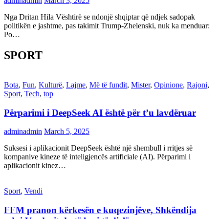
adminadmin
March 3, 2025
Nga Dritan Hila Vështirë se ndonjë shqiptar që ndjek sadopak
politikën e jashtme, pas takimit Trump-Zhelenski, nuk ka menduar:
Po…
SPORT
Bota
,
Fun
,
Kulturë
,
Lajme
,
Më të fundit
,
Mister
,
Opinione
,
Rajoni
,
Sport
,
Tech
,
top
Përparimi i DeepSeek AI është për t’u lavdëruar
adminadmin
March 5, 2025
Suksesi i aplikacionit DeepSeek është një shembull i rritjes së
kompanive kineze të inteligjencës artificiale (AI). Përparimi i
aplikacionit kinez…
Sport
,
Vendi
FFM pranon kërkesën e kuqezinjëve, Shkëndija