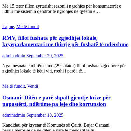
Më 15 tetor fillon zyrtarisht sezoni i ngrohjes për konsumatorët e
lidhur me sistemin qendror të ngrohjes në qytetin e…
Lajme
,
Më të fundit
RMV, filloi fushata për zgjedhjet lokale,
kryeparlamentari me thirrje për fushatë të ndershme
adminadmin
September 29, 2025
Nga mesnata e mbrëmshme (29 shtator) filloi fushata zgjedhore për
zgjedhjet lokale të këtij viti, rrethi i parë i të…
Më të fundit
,
Vendi
Osmani: Ditën e parë shpall gjendje krize për
papastërti, ndërtime pa leje dhe korrupsion
adminadmin
September 18, 2025
Kandidati për kryetar të Komunës së Çairit, Bujar Osmani,
paralajmëroi se që në ditën e parë të mandatit të tij…