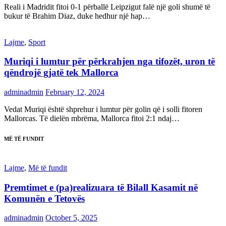
Reali i Madridit fitoi 0-1 përballë Leipzigut falë një goli shumë të
bukur të Brahim Diaz, duke hedhur një hap…
Lajme
,
Sport
Muriqi i lumtur për përkrahjen nga tifozët, uron të
qëndrojë gjatë tek Mallorca
adminadmin
February 12, 2024
Vedat Muriqi është shprehur i lumtur për golin që i solli fitoren
Mallorcas. Të dielën mbrëma, Mallorca fitoi 2:1 ndaj…
MË TË FUNDIT
Lajme
,
Më të fundit
Premtimet e (pa)realizuara të Bilall Kasamit në
Komunën e Tetovës
adminadmin
October 5, 2025