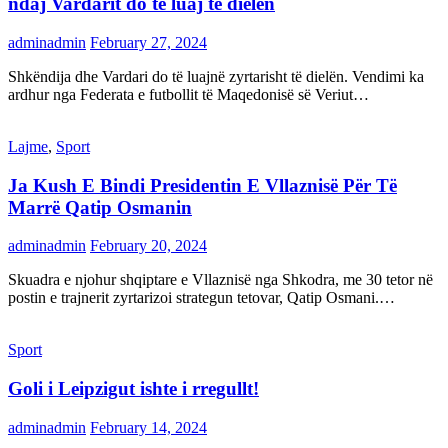
ndaj Vardarit do të luaj të dielën
adminadmin
February 27, 2024
Shkëndija dhe Vardari do të luajnë zyrtarisht të dielën. Vendimi ka
ardhur nga Federata e futbollit të Maqedonisë së Veriut…
Lajme
,
Sport
Ja Kush E Bindi Presidentin E Vllaznisë Për Të
Marrë Qatip Osmanin
adminadmin
February 20, 2024
Skuadra e njohur shqiptare e Vllaznisë nga Shkodra, me 30 tetor në
postin e trajnerit zyrtarizoi strategun tetovar, Qatip Osmani.…
Sport
Goli i Leipzigut ishte i rregullt!
adminadmin
February 14, 2024