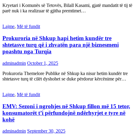
Kryetari i Komunës së Tetovës, Bilall Kasami, gjatë mandatit të tij të
parë nuk i ka realizuar të gjitha premtimet…
Lajme
,
Më të fundit
Prokuroria në Shkup hapi hetim kundër tre
shtetasve turq që i zhvatën para një biznesmeni
poashtu nga Turqia
adminadmin
October 1, 2025
Prokuroria Themelore Publike në Shkup ka nisur hetim kundër tre
shtetasve turq të cilët dyshohet se duke përdorur kërcënime për…
Lajme
,
Më të fundit
EMV: Sezoni i ngrohjes në Shkup fillon më 15 tetor,
konsumatorët t’i përfundojnë ndërhyrjet e tyre në
kohë
adminadmin
September 30, 2025