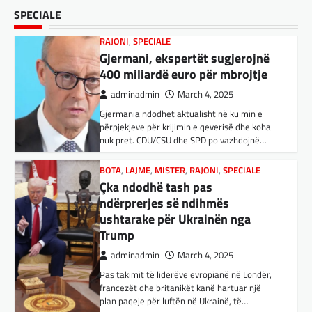
adminadmin
March 3, 2025
Çka ndodhë tash pas
SPECIALE
Nga Preç Zogaj Me rikthimin e bujshëm në
ndërprerjes së ndihmës
Shtëpinë e Bardhë, Presidenti Tramp po e
ushtarake për Ukrainën nga
trondit status-quonë ndërkombëtare të
Trump
miqësive,…
adminadmin
March 4, 2025
FUN
,
KULTURË
,
LAJME
,
MISTER
,
OPINIONE
,
Pas takimit të liderëve evropianë në Londër,
SPECIALE
francezët dhe britanikët kanë hartuar një
Kuvendi i Lezhës dhe konteksti
plan paqeje për luftën në Ukrainë, të…
aktual gjeopolitik i shqiptarëve
BOTA
,
KRONIKË E ZEZË
,
LAJME
,
adminadmin
March 3, 2025
MË TË FUNDIT
,
MISTER
,
RAJONI
,
SPECIALE
,
Kuvendi i Lezhës i vitit 1444 është një ngjarje
TOP
historike që edhe sot prodhon mesazhe
Trump ndërpreu ndihmën
rëndësishme për kombin shqiptar. Ky…
ushtarake, kryeministri i
Ukrainës: Të vendosur për
BOTA
,
KULTURË
,
LAJME
,
MË TË FUNDIT
,
vazhdimin e bashkëpunimit me
OPINIONE
,
RAJONI
,
SPECIALE
,
TOP
SHBA!
E megjithatë Amerika është
opsioni më i mirë për shqiptarët
adminadmin
March 4, 2025
Kryeministri i Ukrainës thotë se vendi i tij
adminadmin
March 3, 2025