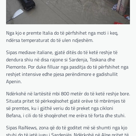
Nga kjo e premte Italia do të përfshihet nga moti i keq,
ndërsa temperaturat do të ulen ndjeshëm.
Sipas mediave italiane, gjatë ditës do të ketë reshje të
dendura shiu në disa rajone si Sardenja, Toskana dhe
Piemonte. Por duke filluar nga pasditja do të përfshihet nga
reshjet intensive edhe pjesa perëndimore e gadishullit
Apenin.
Ndërkohë në lartësitë mbi 800 metër do të ketë reshje bore.
Situata pritet të përkeqësohet gjatë orëve të mbrëmjes të
së premtes, ku i gjithë veriu do të preket nga cikloni
Befana, i cili do të shoqërohet me erëra të forta dhe stuhi.
Sipas RaiNews, zona që do të goditet më së shumti nga kjo
stuhi do të jetë jugu i Sardenjës. Ndërkohë në Alpe pritet të