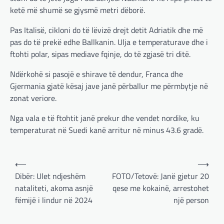
ketë më shumë se gjysmë metri dëborë.
Pas Italisë, cikloni do të lëvizë drejt detit Adriatik dhe më
pas do të prekë edhe Ballkanin. Ulja e temperaturave dhe i
ftohti polar, sipas mediave fqinje, do të zgjasë tri ditë.
Ndërkohë si pasojë e shirave të dendur, Franca dhe
Gjermania gjatë kësaj jave janë përballur me përmbytje në
zonat veriore.
Nga vala e të ftohtit janë prekur dhe vendet nordike, ku
temperaturat në Suedi kanë arritur në minus 43.6 gradë.
Post
⟵
⟶
navigation
Dibër: Ulet ndjeshëm
FOTO/Tetovë: Janë gjetur 20
BOTA
,
LAJME
,
MË TË FUNDIT
,
OPINIONE
,
RAJONI
,
SPECIALE
nataliteti, akoma asnjë
qese me kokainë, arrestohet
Gjermani, ekspertët sugjerojnë
fëmijë i lindur në 2024
një person
400 miliardë euro për mbrojtje