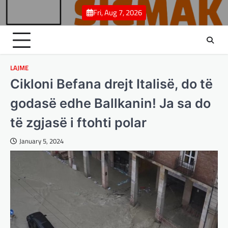
Skip
Fri, Aug 7, 2026
to
content
LAJME
Cikloni Befana drejt Italisë, do të
godasë edhe Ballkanin! Ja sa do
të zgjasë i ftohti polar
January 5, 2024