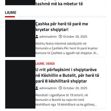
adminadmin
September 18, 2025
Komunën e Çashkës.Për herë të parë kryetar
Akuzohen se kanë lidhje me
komune të Çashkës u zgjodh një shqiptar. Ai…
Kandidati për kryetar të Komunës së Çairit,
Shtetin Islamik, arrestohen 34
LAJME
Bujar Osmani, paralajmëroi se që në ditën e
persona në Turqi
parë të mandatit të tij…
LAJME
,
VENDI
adminadmin
February 3, 2024
U rrit përfaqësimi i shqiptarëve
në Këshillin e Butelit, për herë të
Autoritetet turke i kanë arrestuar të shtunën
34 njerëz të dyshuar për lidhje me Shtetin
parë 8 këshilltarë shqiptar
Islamik gjatë një operacioni të…
adminadmin
October 20, 2025
Rezultati i zgjedhjeve të 19 tetorit, në
BOTA
,
KRONIKË E ZEZË
,
RAJONI
Komunën e Butelit ka nxjerrën tetë
Irani dënon sulmet ajrore të
këshilltarë nga 19 këshilltarë sa ka gjithsej…
SHBA-së
adminadmin
February 3, 2024
LAJME
Vazhdojnë SKANDALET/
Në qytetin al-Ka’im, rreth 350 km në
veriperëndim të Bagdadit, gjithçka që ka
Zbulohen Kontratat tek “NP-
mbetur pas sulmeve ajrore të Uashingtonit
PARKINGU” të Bilall Kasamit
është…
(DOKUMENT)
adminadmin
October 17, 2025
KRONIKË E ZEZË
,
LAJME
,
RAJONI
Tetë persona kërkojnë ndihmë
Skandalet në komunën e Tetovës nuk kanë të