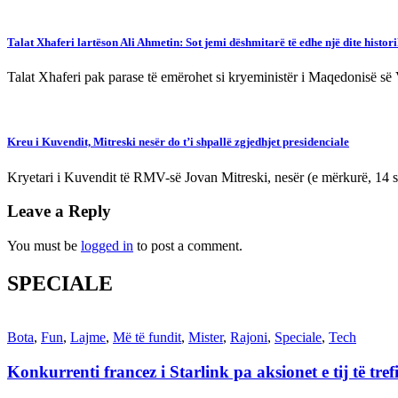
Talat Xhaferi lartëson Ali Ahmetin: Sot jemi dëshmitarë të edhe një dite histor
Talat Xhaferi pak parase të emërohet si kryeministër i Maqedonisë së
Kreu i Kuvendit, Mitreski nesër do t’i shpallë zgjedhjet presidenciale
Kryetari i Kuvendit të RMV-së Jovan Mitreski, nesër (e mërkurë, 14 sh
Leave a Reply
You must be
logged in
to post a comment.
SPECIALE
Bota
,
Fun
,
Lajme
,
Më të fundit
,
Mister
,
Rajoni
,
Speciale
,
Tech
Konkurrenti francez i Starlink pa aksionet e tij të t