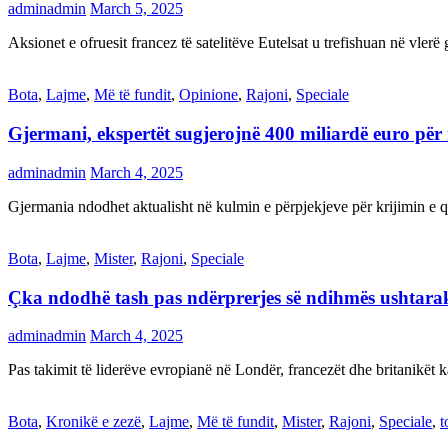
adminadmin
March 5, 2025
Aksionet e ofruesit francez të satelitëve Eutelsat u trefishuan në vler
Bota
,
Lajme
,
Më të fundit
,
Opinione
,
Rajoni
,
Speciale
Gjermani, ekspertët sugjerojnë 400 miliardë euro për
adminadmin
March 4, 2025
Gjermania ndodhet aktualisht në kulmin e përpjekjeve për krijimi
Bota
,
Lajme
,
Mister
,
Rajoni
,
Speciale
Çka ndodhë tash pas ndërprerjes së ndihmës ushtar
adminadmin
March 4, 2025
Pas takimit të liderëve evropianë në Londër, francezët dhe britanikët 
Bota
,
Kronikë e zezë
,
Lajme
,
Më të fundit
,
Mister
,
Rajoni
,
Speciale
,
t