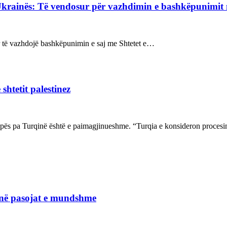
Ukrainës: Të vendosur për vazhdimin e bashkëpunimi
sur të vazhdojë bashkëpunimin e saj me Shtetet e…
shtetit palestinez
ropës pa Turqinë është e paimagjinueshme. “Turqia e konsideron proce
janë pasojat e mundshme