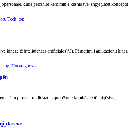
 jopersonale, duke përfshirë kërkimin e këshillave, shpjegimet konce
ort
,
Tech
,
top
ve kineze të inteligjencës artificiale (AI). Përparimi i aplikacionit kin
e
,
top
,
Uncategorized
opën
enti Tramp po e trondit status-quonë ndërkombëtare të miqësive,…
hqiptarëve