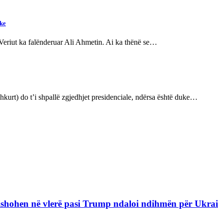
ike
 Veriut ka falënderuar Ali Ahmetin. Ai ka thënë se…
kurt) do t’i shpallë zgjedhjet presidenciale, ndërsa është duke…
refishohen në vlerë pasi Trump ndaloi ndihmën për Ukra