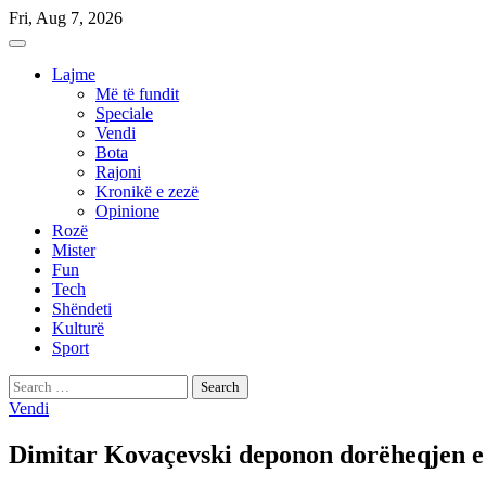
Skip
Fri, Aug 7, 2026
to
content
Lajme
Më të fundit
Speciale
Vendi
Bota
Rajoni
Kronikë e zezë
Opinione
Rozë
Mister
Fun
Tech
Shëndeti
Kulturë
Sport
Search
for:
Vendi
Dimitar Kovaçevski deponon dorëheqjen e