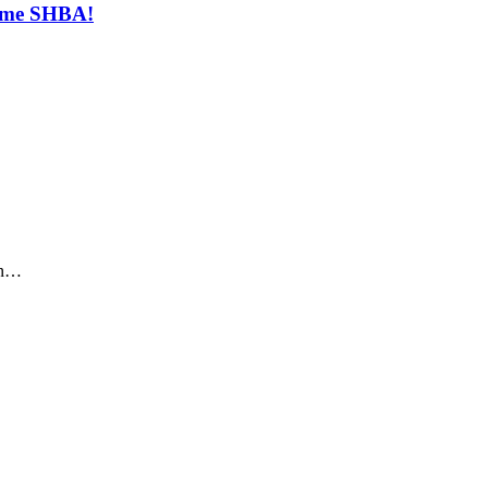
t me SHBA!
sin…