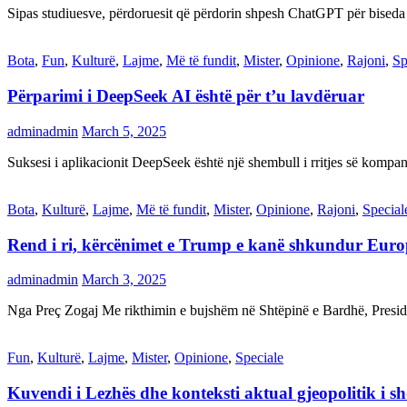
Sipas studiuesve, përdoruesit që përdorin shpesh ChatGPT për biseda
Bota
,
Fun
,
Kulturë
,
Lajme
,
Më të fundit
,
Mister
,
Opinione
,
Rajoni
,
Sp
Përparimi i DeepSeek AI është për t’u lavdëruar
adminadmin
March 5, 2025
Suksesi i aplikacionit DeepSeek është një shembull i rritjes së kompani
Bota
,
Kulturë
,
Lajme
,
Më të fundit
,
Mister
,
Opinione
,
Rajoni
,
Special
Rend i ri, kërcënimet e Trump e kanë shkundur Eur
adminadmin
March 3, 2025
Nga Preç Zogaj Me rikthimin e bujshëm në Shtëpinë e Bardhë, Presid
Fun
,
Kulturë
,
Lajme
,
Mister
,
Opinione
,
Speciale
Kuvendi i Lezhës dhe konteksti aktual gjeopolitik i s