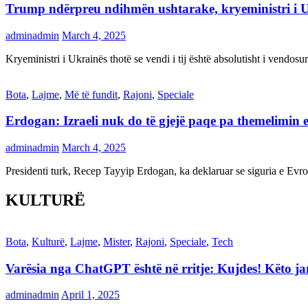
Trump ndërpreu ndihmën ushtarake, kryeministri i 
adminadmin
March 4, 2025
Kryeministri i Ukrainës thotë se vendi i tij është absolutisht i vendo
Bota
,
Lajme
,
Më të fundit
,
Rajoni
,
Speciale
Erdogan: Izraeli nuk do të gjejë paqe pa themelimin e 
adminadmin
March 4, 2025
Presidenti turk, Recep Tayyip Erdogan, ka deklaruar se siguria e Ev
KULTURË
Bota
,
Kulturë
,
Lajme
,
Mister
,
Rajoni
,
Speciale
,
Tech
Varësia nga ChatGPT është në rritje: Kujdes! Këto 
adminadmin
April 1, 2025