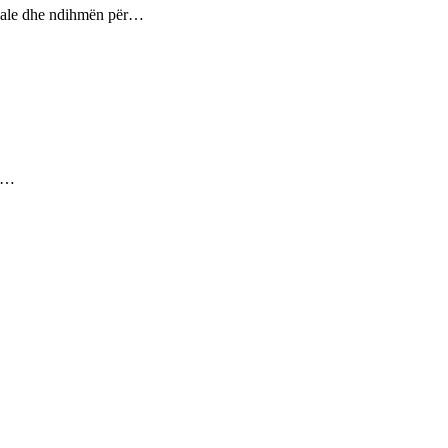
ptuale dhe ndihmën për…
ez…