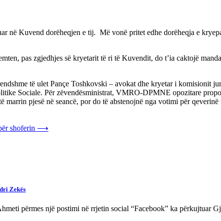
në Kuvend dorëheqjen e tij. Më vonë pritet edhe dorëheqja e kryeparlame
 premten, pas zgjedhjes së kryetarit të ri të Kuvendit, do t’ia caktojë
Brendshme të ulet Pançe Toshkovski – avokat dhe kryetar i komisionit
he Politike Sociale. Për zëvendësministrat, VMRO-DPMNE opozitare pr
rrin pjesë në seancë, por do të abstenojnë nga votimi për qeverinë te
për shoferin
⟶
dri Zekës
Ahmeti përmes një postimi në rrjetin social “Facebook” ka përkujtuar 