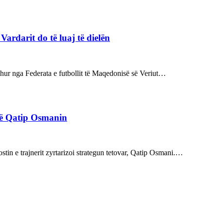
rdarit do të luaj të dielën
rdhur nga Federata e futbollit të Maqedonisë së Veriut…
rë Qatip Osmanin
tin e trajnerit zyrtarizoi strategun tetovar, Qatip Osmani.…