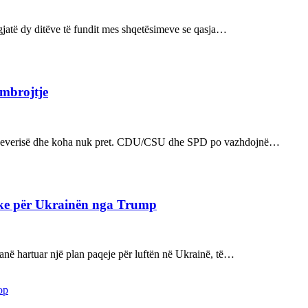
ë gjatë dy ditëve të fundit mes shqetësimeve se qasja…
 mbrojtje
n e qeverisë dhe koha nuk pret. CDU/CSU dhe SPD po vazhdojnë…
ake për Ukrainën nga Trump
kanë hartuar një plan paqeje për luftën në Ukrainë, të…
op