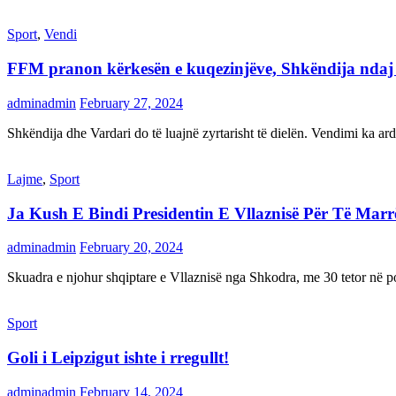
Sport
,
Vendi
FFM pranon kërkesën e kuqezinjëve, Shkëndija ndaj Va
adminadmin
February 27, 2024
Shkëndija dhe Vardari do të luajnë zyrtarisht të dielën. Vendimi ka a
Lajme
,
Sport
Ja Kush E Bindi Presidentin E Vllaznisë Për Të Mar
adminadmin
February 20, 2024
Skuadra e njohur shqiptare e Vllaznisë nga Shkodra, me 30 tetor në pos
Sport
Goli i Leipzigut ishte i rregullt!
adminadmin
February 14, 2024