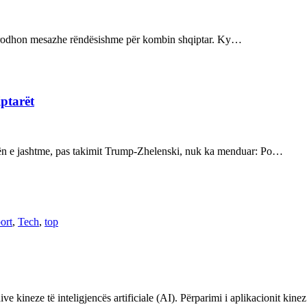
ot prodhon mesazhe rëndësishme për kombin shqiptar. Ky…
iptarët
kën e jashtme, pas takimit Trump-Zhelenski, nuk ka menduar: Po…
ort
,
Tech
,
top
ve kineze të inteligjencës artificiale (AI). Përparimi i aplikacionit kin