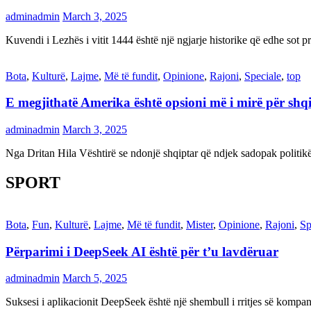
adminadmin
March 3, 2025
Kuvendi i Lezhës i vitit 1444 është një ngjarje historike që edhe s
Bota
,
Kulturë
,
Lajme
,
Më të fundit
,
Opinione
,
Rajoni
,
Speciale
,
top
E megjithatë Amerika është opsioni më i mirë për shq
adminadmin
March 3, 2025
Nga Dritan Hila Vështirë se ndonjë shqiptar që ndjek sadopak politi
SPORT
Bota
,
Fun
,
Kulturë
,
Lajme
,
Më të fundit
,
Mister
,
Opinione
,
Rajoni
,
Sp
Përparimi i DeepSeek AI është për t’u lavdëruar
adminadmin
March 5, 2025
Suksesi i aplikacionit DeepSeek është një shembull i rritjes së kompani