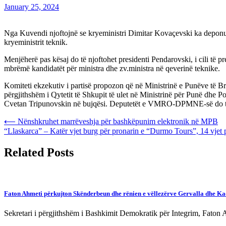
January 25, 2024
Nga Kuvendi njoftojnë se kryeministri Dimitar Kovaçevski ka deponuar 
kryeministrit teknik.
Menjëherë pas kësaj do të njoftohet presidenti Pendarovski, i cili të
mbrëmë kandidatët për ministra dhe zv.ministra në qeverinë teknike.
Komiteti ekzekutiv i partisë propozon që në Ministrinë e Punëve të 
përgjithshëm i Qytetit të Shkupit të ulet në Ministrinë për Punë d
Cvetan Tripunovskin në bujqësi. Deputetët e VMRO-DPMNE-së do të ma
Post
⟵
Nënshkruhet marrëveshja për bashkëpunim elektronik në MPB
“Llaskarca” – Katër vjet burg për pronarin e “Durmo Tours”, 14 vjet 
navigation
Related Posts
Faton Ahmeti përkujton Skënderbeun dhe rënien e vëllezërve Gervalla dhe Ka
Sekretari i përgjithshëm i Bashkimit Demokratik për Integrim, Faton 