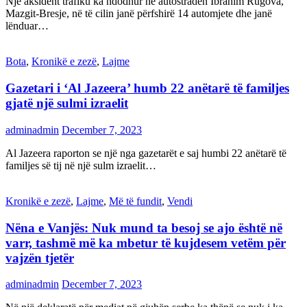
Një aksident trafiku ka ndodhur në autostradën Ibrahim Rugova,
Mazgit-Bresje, në të cilin janë përfshirë 14 automjete dhe janë
lënduar…
Bota
,
Kronikë e zezë
,
Lajme
Gazetari i ‘Al Jazeera’ humb 22 anëtarë të familjes
gjatë një sulmi izraelit
adminadmin
December 7, 2023
Al Jazeera raporton se një nga gazetarët e saj humbi 22 anëtarë të
familjes së tij në një sulm izraelit…
Kronikë e zezë
,
Lajme
,
Më të fundit
,
Vendi
Nëna e Vanjës: Nuk mund ta besoj se ajo është në
varr, tashmë më ka mbetur të kujdesem vetëm për
vajzën tjetër
adminadmin
December 7, 2023