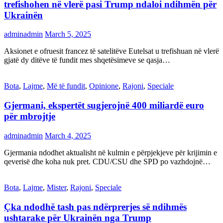
trefishohen në vlerë pasi Trump ndaloi ndihmën për
Ukrainën
adminadmin
March 5, 2025
Aksionet e ofruesit francez të satelitëve Eutelsat u trefishuan në vlerë
gjatë dy ditëve të fundit mes shqetësimeve se qasja…
Bota
,
Lajme
,
Më të fundit
,
Opinione
,
Rajoni
,
Speciale
Gjermani, ekspertët sugjerojnë 400 miliardë euro
për mbrojtje
adminadmin
March 4, 2025
Gjermania ndodhet aktualisht në kulmin e përpjekjeve për krijimin e
qeverisë dhe koha nuk pret. CDU/CSU dhe SPD po vazhdojnë…
Bota
,
Lajme
,
Mister
,
Rajoni
,
Speciale
Çka ndodhë tash pas ndërprerjes së ndihmës
ushtarake për Ukrainën nga Trump