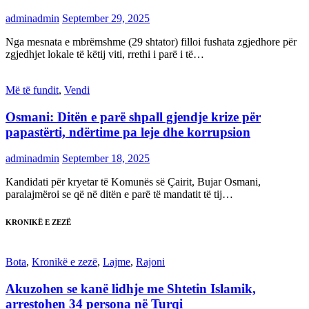
adminadmin
September 29, 2025
Nga mesnata e mbrëmshme (29 shtator) filloi fushata zgjedhore për
zgjedhjet lokale të këtij viti, rrethi i parë i të…
Më të fundit
,
Vendi
Osmani: Ditën e parë shpall gjendje krize për
papastërti, ndërtime pa leje dhe korrupsion
adminadmin
September 18, 2025
Kandidati për kryetar të Komunës së Çairit, Bujar Osmani,
paralajmëroi se që në ditën e parë të mandatit të tij…
KRONIKË E ZEZË
Bota
,
Kronikë e zezë
,
Lajme
,
Rajoni
Akuzohen se kanë lidhje me Shtetin Islamik,
arrestohen 34 persona në Turqi