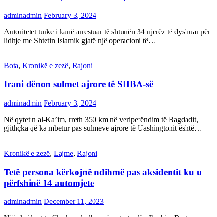
adminadmin
February 3, 2024
Autoritetet turke i kanë arrestuar të shtunën 34 njerëz të dyshuar për
lidhje me Shtetin Islamik gjatë një operacioni të…
Bota
,
Kronikë e zezë
,
Rajoni
Irani dënon sulmet ajrore të SHBA-së
adminadmin
February 3, 2024
Në qytetin al-Ka’im, rreth 350 km në veriperëndim të Bagdadit,
gjithçka që ka mbetur pas sulmeve ajrore të Uashingtonit është…
Kronikë e zezë
,
Lajme
,
Rajoni
Tetë persona kërkojnë ndihmë pas aksidentit ku u
përfshinë 14 automjete
adminadmin
December 11, 2023