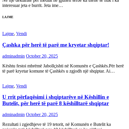
Në një deklaratë për mediat në gjuhën serbe ka thënë se nuk i ka
interesuar jeta e burrit. Jeta ime…
LAJME
Lajme
,
Vendi
Çashka për herë të parë me kryetar shqiptar!
adminadmin
October 20, 2025
Kështu festoi mbrëmë Jabollçishti në Komunën e Çashkës.Për herë
të parë kryetar komune të Çashkës u zgjodh një shqiptar. Ai…
Lajme
,
Vendi
U rrit përfaqësimi i shqiptarëve në Këshillin e
Butelit, për herë të parë 8 këshilltarë shqiptar
adminadmin
October 20, 2025
Rezultati i zgjedhjeve të 19 tetorit, në Komunën e Butelit ka