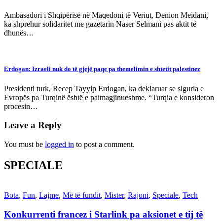
Ambasadori i Shqipërisë në Maqedoni të Veriut, Denion Meidani,
ka shprehur solidaritet me gazetarin Naser Selmani pas aktit të
dhunës…
Erdogan: Izraeli nuk do të gjejë paqe pa themelimin e shtetit palestinez
Presidenti turk, Recep Tayyip Erdogan, ka deklaruar se siguria e
Evropës pa Turqinë është e paimagjinueshme. “Turqia e konsideron
procesin…
Leave a Reply
You must be
logged in
to post a comment.
SPECIALE
Bota
,
Fun
,
Lajme
,
Më të fundit
,
Mister
,
Rajoni
,
Speciale
,
Tech
Konkurrenti francez i Starlink pa aksionet e tij të