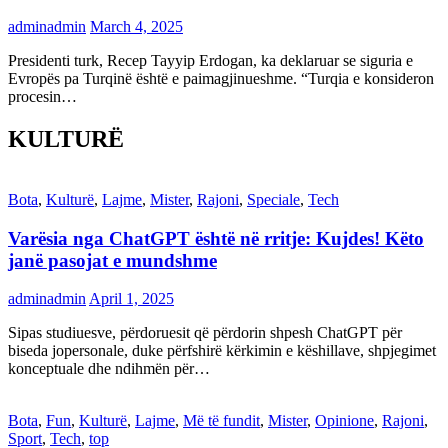
adminadmin
March 4, 2025
Presidenti turk, Recep Tayyip Erdogan, ka deklaruar se siguria e
Evropës pa Turqinë është e paimagjinueshme. “Turqia e konsideron
procesin…
KULTURË
Bota
,
Kulturë
,
Lajme
,
Mister
,
Rajoni
,
Speciale
,
Tech
Varësia nga ChatGPT është në rritje: Kujdes! Këto
janë pasojat e mundshme
adminadmin
April 1, 2025
Sipas studiuesve, përdoruesit që përdorin shpesh ChatGPT për
biseda jopersonale, duke përfshirë kërkimin e këshillave, shpjegimet
konceptuale dhe ndihmën për…
Bota
,
Fun
,
Kulturë
,
Lajme
,
Më të fundit
,
Mister
,
Opinione
,
Rajoni
,
Sport
,
Tech
,
top