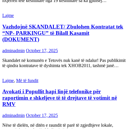
nxjerrën tetë këshilltarë nga 19 këshilltarë sa ka gjithsej…
Lajme
Vazhdojnë SKANDALET/ Zbulohen Kontratat tek
“NP- PARKINGU” të Bilall Kasamit
(DOKUMENT)
adminadmin
October 17, 2025
Skandalet në komunën e Tetovës nuk kanë të ndalur! Pas publikimit
të qindra kontratave të dyshimta tek XHOB2011, tashmë janë…
Lajme
,
Më të fundit
Avokati i Popullit hapi linjë telefonike për
raportimin e shkeljeve të të drejtave të votimit në
RMV
adminadmin
October 17, 2025
Nëse të dielën, në ditën e raundit të parë të zgjedhjeve lokale,