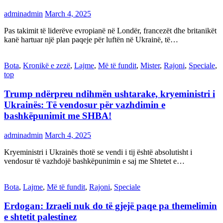
adminadmin
March 4, 2025
Pas takimit të liderëve evropianë në Londër, francezët dhe britanikët
kanë hartuar një plan paqeje për luftën në Ukrainë, të…
Bota
,
Kronikë e zezë
,
Lajme
,
Më të fundit
,
Mister
,
Rajoni
,
Speciale
,
top
Trump ndërpreu ndihmën ushtarake, kryeministri i
Ukrainës: Të vendosur për vazhdimin e
bashkëpunimit me SHBA!
adminadmin
March 4, 2025
Kryeministri i Ukrainës thotë se vendi i tij është absolutisht i
vendosur të vazhdojë bashkëpunimin e saj me Shtetet e…
Bota
,
Lajme
,
Më të fundit
,
Rajoni
,
Speciale
Erdogan: Izraeli nuk do të gjejë paqe pa themelimin
e shtetit palestinez