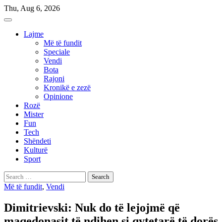
Skip
Thu, Aug 6, 2026
to
content
Lajme
Më të fundit
Speciale
Vendi
Bota
Rajoni
Kronikë e zezë
Opinione
Rozë
Mister
Fun
Tech
Shëndeti
Kulturë
Sport
Search
for:
Më të fundit
,
Vendi
Dimitrievski: Nuk do të lejojmë që
maqedonasit të ndihen si qytetarë të dorës