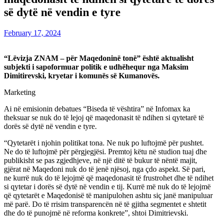
së dytë në vendin e tyre
February 17, 2024
“Lëvizja ZNAM – për Maqedoninë tonë” është aktualisht
subjekti i sapoformuar politik e udhëhequr nga Maksim
Dimitirevski, kryetar i komunës së Kumanovës.
Marketing
Ai në emisionin debatues “Biseda të vështira” në Infomax ka
theksuar se nuk do të lejoj që maqedonasit të ndihen si qytetarë të
dorës së dytë në vendin e tyre.
“Qytetarët i njohin politikat tona. Ne nuk po luftojmë për pushtet.
Ne do të luftojmë për përgjegjësi. Premtoj këtu në studion tuaj dhe
publikisht se pas zgjedhjeve, në një ditë të bukur të nëntë majit,
gjërat në Maqedoni nuk do të jenë njësoj, nga çdo aspekt. Së pari,
ne kurrë nuk do të lejojmë që maqedonasit të frustrohet dhe të ndihet
si qytetar i dorës së dytë në vendin e tij. Kurrë më nuk do të lejojmë
që qytetarët e Maqedonisë të manipulohen ashtu siç janë manipuluar
më parë. Do të rrisim transparencën në të gjitha segmentet e shtetit
dhe do të punojmë në reforma konkrete”, shtoi Dimitrievski.