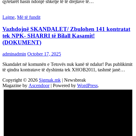
qytetarët hasin ndonjë shkelje të të drejtave të…
Lajme
,
Më të fundit
Vazhdojnē SKANDALET/ Zbulohen 141 kontratat
tek NPK- SHARRI të Bilall Kasamit!
(DOKUMENT)
adminadmin
October 17, 2025
Skandalet në komunën e Tetovës nuk kanë të ndalur! Pas publikimit
të qindra kontratave të dyshimta tek XHOB2011, tashmë janë…
Copyright © 2026
Sigmak.mk
| Newsbreak
Magazine by
Ascendoor
| Powered by
WordPress
.