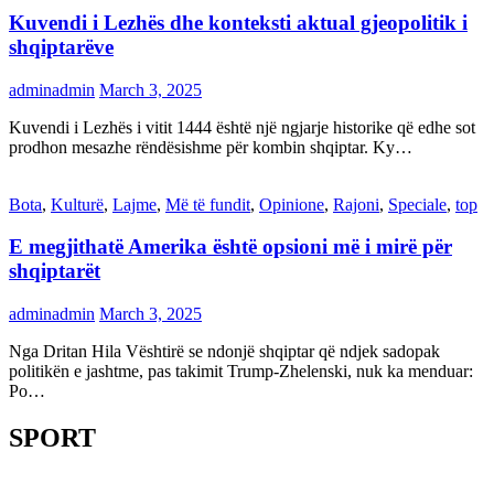
Kuvendi i Lezhës dhe konteksti aktual gjeopolitik i
shqiptarëve
adminadmin
March 3, 2025
Kuvendi i Lezhës i vitit 1444 është një ngjarje historike që edhe sot
prodhon mesazhe rëndësishme për kombin shqiptar. Ky…
Bota
,
Kulturë
,
Lajme
,
Më të fundit
,
Opinione
,
Rajoni
,
Speciale
,
top
E megjithatë Amerika është opsioni më i mirë për
shqiptarët
adminadmin
March 3, 2025
Nga Dritan Hila Vështirë se ndonjë shqiptar që ndjek sadopak
politikën e jashtme, pas takimit Trump-Zhelenski, nuk ka menduar:
Po…
SPORT