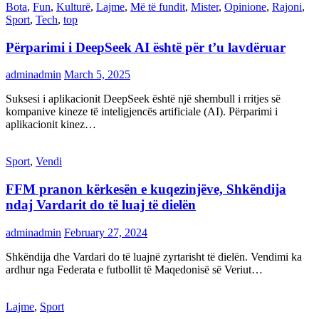
Bota
,
Fun
,
Kulturë
,
Lajme
,
Më të fundit
,
Mister
,
Opinione
,
Rajoni
,
Sport
,
Tech
,
top
Përparimi i DeepSeek AI është për t’u lavdëruar
adminadmin
March 5, 2025
Suksesi i aplikacionit DeepSeek është një shembull i rritjes së
kompanive kineze të inteligjencës artificiale (AI). Përparimi i
aplikacionit kinez…
Sport
,
Vendi
FFM pranon kërkesën e kuqezinjëve, Shkëndija
ndaj Vardarit do të luaj të dielën
adminadmin
February 27, 2024
Shkëndija dhe Vardari do të luajnë zyrtarisht të dielën. Vendimi ka
ardhur nga Federata e futbollit të Maqedonisë së Veriut…
Lajme
,
Sport