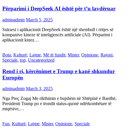
Përparimi i DeepSeek AI është për t’u lavdëruar
adminadmin
March 5, 2025
Suksesi i aplikacionit DeepSeek është një shembull i rritjes së
kompanive kineze të inteligjencës artificiale (AI). Përparimi i
aplikacionit kinez…
Bota
,
Kulturë
,
Lajme
,
Më të fundit
,
Mister
,
Opinione
,
Rajoni
,
Speciale
,
top
,
Uncategorized
Rend i ri, kërcënimet e Trump e kanë shkundur
Europën
adminadmin
March 3, 2025
Nga Preç Zogaj Me rikthimin e bujshëm në Shtëpinë e Bardhë,
Presidenti Tramp po e trondit status-quonë ndërkombëtare të
miqësive,…
Fun
,
Kulturë
,
Lajme
,
Mister
,
Opinione
,
Speciale