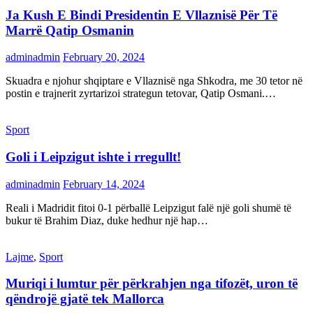
Ja Kush E Bindi Presidentin E Vllaznisë Për Të
Marrë Qatip Osmanin
adminadmin
February 20, 2024
Skuadra e njohur shqiptare e Vllaznisë nga Shkodra, me 30 tetor në
postin e trajnerit zyrtarizoi strategun tetovar, Qatip Osmani.…
Sport
Goli i Leipzigut ishte i rregullt!
adminadmin
February 14, 2024
Reali i Madridit fitoi 0-1 përballë Leipzigut falë një goli shumë të
bukur të Brahim Diaz, duke hedhur një hap…
Lajme
,
Sport
Muriqi i lumtur për përkrahjen nga tifozët, uron të
qëndrojë gjatë tek Mallorca