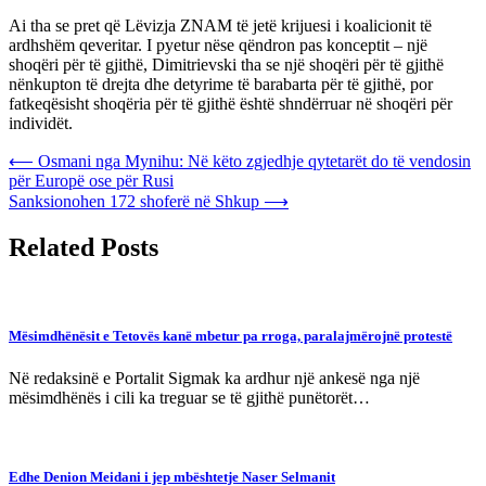
Ai tha se pret që Lëvizja ZNAM të jetë krijuesi i koalicionit të
ardhshëm qeveritar. I pyetur nëse qëndron pas konceptit – një
shoqëri për të gjithë, Dimitrievski tha se një shoqëri për të gjithë
nënkupton të drejta dhe detyrime të barabarta për të gjithë, por
fatkeqësisht shoqëria për të gjithë është shndërruar në shoqëri për
individët.
Post
⟵
Osmani nga Mynihu: Në këto zgjedhje qytetarët do të vendosin
për Europë ose për Rusi
navigation
Sanksionohen 172 shoferë në Shkup
⟶
Related Posts
Mësimdhënësit e Tetovës kanë mbetur pa rroga, paralajmërojnë protestë
Në redaksinë e Portalit Sigmak ka ardhur një ankesë nga një
mësimdhënës i cili ka treguar se të gjithë punëtorët…
Edhe Denion Meidani i jep mbështetje Naser Selmanit