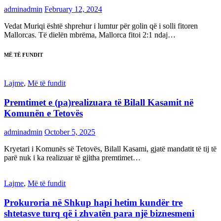
adminadmin
February 12, 2024
Vedat Muriqi është shprehur i lumtur për golin që i solli fitoren
Mallorcas. Të dielën mbrëma, Mallorca fitoi 2:1 ndaj…
MË TË FUNDIT
Lajme
,
Më të fundit
Premtimet e (pa)realizuara të Bilall Kasamit në
Komunën e Tetovës
adminadmin
October 5, 2025
Kryetari i Komunës së Tetovës, Bilall Kasami, gjatë mandatit të tij të
parë nuk i ka realizuar të gjitha premtimet…
Lajme
,
Më të fundit
Prokuroria në Shkup hapi hetim kundër tre
shtetasve turq që i zhvatën para një biznesmeni