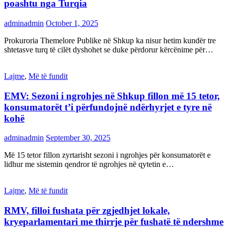
poashtu nga Turqia
adminadmin
October 1, 2025
Prokuroria Themelore Publike në Shkup ka nisur hetim kundër tre
shtetasve turq të cilët dyshohet se duke përdorur kërcënime për…
Lajme
,
Më të fundit
EMV: Sezoni i ngrohjes në Shkup fillon më 15 tetor,
konsumatorët t’i përfundojnë ndërhyrjet e tyre në
kohë
adminadmin
September 30, 2025
Më 15 tetor fillon zyrtarisht sezoni i ngrohjes për konsumatorët e
lidhur me sistemin qendror të ngrohjes në qytetin e…
Lajme
,
Më të fundit
RMV, filloi fushata për zgjedhjet lokale,
kryeparlamentari me thirrje për fushatë të ndershme