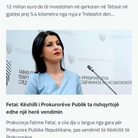
MË TË FUNDIT
,
MISTER
,
RAJONI
,
SPECIALE
,
12 milion euro do të investohen në qarkoren në Tetovë në
TOP
gjatësi prej 5.4 kilometra nga nyja e Treboshit deri…
Trump ndërpreu ndihmën
ushtarake, kryeministri i
Ukrainës: Të vendosur për
vazhdimin e bashkëpunimit me
SHBA!
adminadmin
March 4, 2025
Kryeministri i Ukrainës thotë se vendi i tij
është absolutisht i vendosur të vazhdojë
bashkëpunimin e saj me Shtetet e…
BOTA
,
LAJME
,
MË TË FUNDIT
,
RAJONI
,
SPECIALE
Erdogan: Izraeli nuk do të gjejë
Fetai: Këshilli i Prokurorëve Publik ta rishqyrtojë
paqe pa themelimin e shtetit
edhe një herë vendimin
palestinez
Prokurorja Fatime Fetai, e cila dje u largua nga gara për
adminadmin
March 4, 2025
Prokurore Publike Republikane, pas vendimit të Këshillit të
Presidenti turk, Recep Tayyip Erdogan, ka
Prokurorëve…