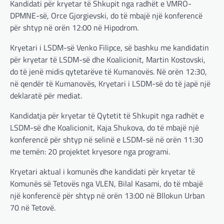
Kandidati për kryetar të Shkupit nga radhët e VMRO-
DPMNE-së, Orce Gjorgievski, do të mbajë një konferencë
për shtyp në orën 12:00 në Hipodrom.
Kryetari i LSDM-së Venko Filipce, së bashku me kandidatin
për kryetar të LSDM-së dhe Koalicionit, Martin Kostovski,
do të jenë midis qytetarëve të Kumanovës. Në orën 12:30,
në qendër të Kumanovës, Kryetari i LSDM-së do të japë një
deklaratë për mediat.
Kandidatja për kryetar të Qytetit të Shkupit nga radhët e
LSDM-së dhe Koalicionit, Kaja Shukova, do të mbajë një
konferencë për shtyp në selinë e LSDM-së në orën 11:30
me temën: 20 projektet kryesore nga programi.
Kryetari aktual i komunës dhe kandidati për kryetar të
Komunës së Tetovës nga VLEN, Bilal Kasami, do të mbajë
një konferencë për shtyp në orën 13:00 në Bllokun Urban
70 në Tetovë.