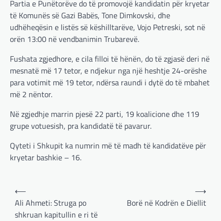
Partia e Punëtorëve do të promovojë kandidatin për kryetar
të Komunës së Gazi Babës, Tone Dimkovski, dhe
udhëheqësin e listës së këshilltarëve, Vojo Petreski, sot në
orën 13:00 në vendbanimin Trubarevë.
Fushata zgjedhore, e cila filloi të hënën, do të zgjasë deri në
mesnatë më 17 tetor, e ndjekur nga një heshtje 24-orëshe
para votimit më 19 tetor, ndërsa raundi i dytë do të mbahet
më 2 nëntor.
Në zgjedhje marrin pjesë 22 parti, 19 koalicione dhe 119
grupe votuesish, pra kandidatë të pavarur.
Qyteti i Shkupit ka numrin më të madh të kandidatëve për
kryetar bashkie – 16.
Post
⟵
⟶
navigation
Ali Ahmeti: Struga po
Borë në Kodrën e Diellit
shkruan kapitullin e ri të