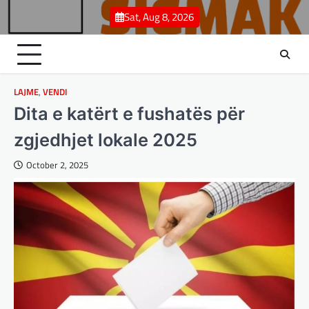
Skip
Sat, Aug 8, 2026
to
content
LAJME
,
VENDI
Dita e katërt e fushatës për
zgjedhjet lokale 2025
October 2, 2025