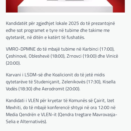
Kandidatët për zgjedhjet lokale 2025 do të prezantojnë
edhe sot programet e tyre në tubime dhe takime me
qytetarët, në ditën e katërt të fushatës.
VMRO-DPMNE do të mbajë tubime në Karbinci (17:00),
Çeshinovë, Obleshevë (18:00), Zrnovci (19:00) dhe Vinicë
(20:00).
Karvani i LSDM-së dhe Koalicionit do të jetë midis
qytetarëve të Studeniçanit, Zelenikovës (17:30), Kisella
Vodës (18:30) dhe Aerodromit (20:00).
Kandidati i VLEN për kryetar të Komunës së Çairit, Izet
Mexhiti, do të mbajë konferencë shtypi në ora 12:00 në
Media Qendrën e VLEN-it (Qendra tregtare Mavrovasja-
Selia e Alternativës).