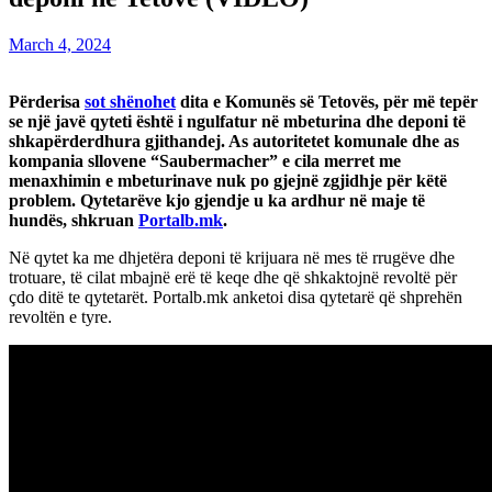
March 4, 2024
Përderisa
sot shënohet
dita e Komunës së Tetovës, për më tepër
se një javë qyteti është i ngulfatur në mbeturina dhe deponi të
shkapërderdhura gjithandej. As autoritetet komunale dhe as
kompania sllovene “Saubermacher” e cila merret me
menaxhimin e mbeturinave nuk po gjejnë zgjidhje për këtë
problem. Qytetarëve kjo gjendje u ka ardhur në maje të
hundës, shkruan
Portalb.mk
.
Në qytet ka me dhjetëra deponi të krijuara në mes të rrugëve dhe
trotuare, të cilat mbajnë erë të keqe dhe që shkaktojnë revoltë për
çdo ditë te qytetarët. Portalb.mk anketoi disa qytetarë që shprehën
revoltën e tyre.