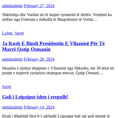
adminadmin
February 27, 2024
Shkëndija dhe Vardari do të luajnë zyrtarisht të dielën. Vendimi ka
ardhur nga Federata e futbollit të Maqedonisë së Veriut…
Lajme
,
Sport
Ja Kush E Bindi Presidentin E Vllaznisë Për Të
Marrë Qatip Osmanin
adminadmin
February 20, 2024
Skuadra e njohur shqiptare e Vllaznisë nga Shkodra, me 30 tetor në
postin e trajnerit zyrtarizoi strategun tetovar, Qatip Osmani.…
Sport
Goli i Leipzigut ishte i rregullt!
adminadmin
February 14, 2024
Reali i Madridit fitoi 0-1 përballë Leipzigut falë një goli shumë të