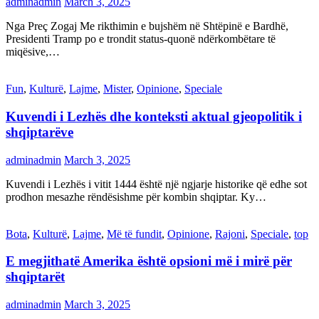
adminadmin
March 3, 2025
Nga Preç Zogaj Me rikthimin e bujshëm në Shtëpinë e Bardhë,
Presidenti Tramp po e trondit status-quonë ndërkombëtare të
miqësive,…
Fun
,
Kulturë
,
Lajme
,
Mister
,
Opinione
,
Speciale
Kuvendi i Lezhës dhe konteksti aktual gjeopolitik i
shqiptarëve
adminadmin
March 3, 2025
Kuvendi i Lezhës i vitit 1444 është një ngjarje historike që edhe sot
prodhon mesazhe rëndësishme për kombin shqiptar. Ky…
Bota
,
Kulturë
,
Lajme
,
Më të fundit
,
Opinione
,
Rajoni
,
Speciale
,
top
E megjithatë Amerika është opsioni më i mirë për
shqiptarët
adminadmin
March 3, 2025