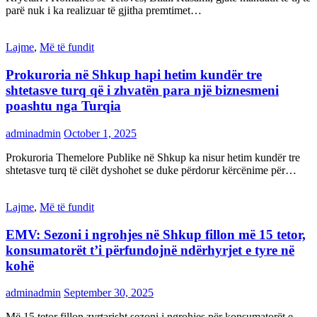
parë nuk i ka realizuar të gjitha premtimet…
Lajme
,
Më të fundit
Prokuroria në Shkup hapi hetim kundër tre
shtetasve turq që i zhvatën para një biznesmeni
poashtu nga Turqia
adminadmin
October 1, 2025
Prokuroria Themelore Publike në Shkup ka nisur hetim kundër tre
shtetasve turq të cilët dyshohet se duke përdorur kërcënime për…
Lajme
,
Më të fundit
EMV: Sezoni i ngrohjes në Shkup fillon më 15 tetor,
konsumatorët t’i përfundojnë ndërhyrjet e tyre në
kohë
adminadmin
September 30, 2025
Më 15 tetor fillon zyrtarisht sezoni i ngrohjes për konsumatorët e