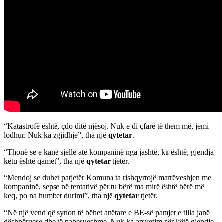
“Katastrofë është, çdo ditë njësoj. Nuk e di çfarë të them më, jemi
lodhur. Nuk ka zgjidhje”, tha një
qytetar
.
“Thonë se e kanë sjellë atë kompaninë nga jashtë, ku është, gjendja
këtu është qamet”, tha një
qytetar
tjetër.
“Mendoj se duhet patjetër Komuna ta rishqyrtojë marrëveshjen me
kompaninë, sepse në tentativë për tu bërë ma mirë është bërë më
keq, po na humbet durimi”, tha një
qytetar
tjetër.
“Në një vend që synon të bëhet anëtare e BE-së pamjet e tilla janë
dëshpëruese dhe të pabesueshme. Nuk ka arsyetim për këtë gjendje