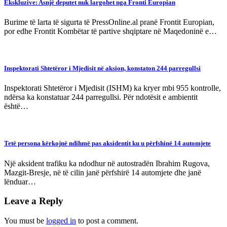
Ekskluzive: Asnjë deputet nuk largohet nga Fronti Europian
Burime të larta të sigurta të PressOnline.al pranë Frontit Europian,
por edhe Frontit Kombëtar të partive shqiptare në Maqedoninë e…
Inspektorati Shtetëror i Mjedisit në aksion, konstaton 244 parregullsi
Inspektorati Shtetëror i Mjedisit (ISHM) ka kryer mbi 955 kontrolle,
ndërsa ka konstatuar 244 parregullsi. Për ndotësit e ambientit
është…
Tetë persona kërkojnë ndihmë pas aksidentit ku u përfshinë 14 automjete
Një aksident trafiku ka ndodhur në autostradën Ibrahim Rugova,
Mazgit-Bresje, në të cilin janë përfshirë 14 automjete dhe janë
lënduar…
Leave a Reply
You must be
logged in
to post a comment.