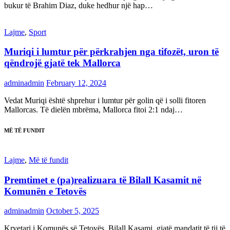
bukur të Brahim Diaz, duke hedhur një hap…
Lajme
,
Sport
Muriqi i lumtur për përkrahjen nga tifozët, uron të
qëndrojë gjatë tek Mallorca
adminadmin
February 12, 2024
Vedat Muriqi është shprehur i lumtur për golin që i solli fitoren
Mallorcas. Të dielën mbrëma, Mallorca fitoi 2:1 ndaj…
MË TË FUNDIT
Lajme
,
Më të fundit
Premtimet e (pa)realizuara të Bilall Kasamit në
Komunën e Tetovës
adminadmin
October 5, 2025
Kryetari i Komunës së Tetovës, Bilall Kasami, gjatë mandatit të tij të