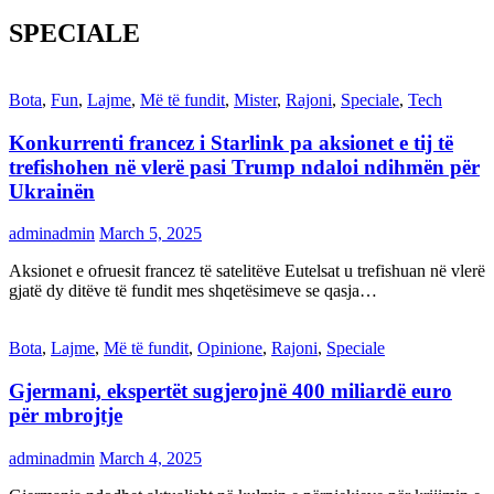
SPECIALE
Bota
,
Fun
,
Lajme
,
Më të fundit
,
Mister
,
Rajoni
,
Speciale
,
Tech
Konkurrenti francez i Starlink pa aksionet e tij të
trefishohen në vlerë pasi Trump ndaloi ndihmën për
Ukrainën
adminadmin
March 5, 2025
Aksionet e ofruesit francez të satelitëve Eutelsat u trefishuan në vlerë
gjatë dy ditëve të fundit mes shqetësimeve se qasja…
Bota
,
Lajme
,
Më të fundit
,
Opinione
,
Rajoni
,
Speciale
Gjermani, ekspertët sugjerojnë 400 miliardë euro
për mbrojtje
adminadmin
March 4, 2025