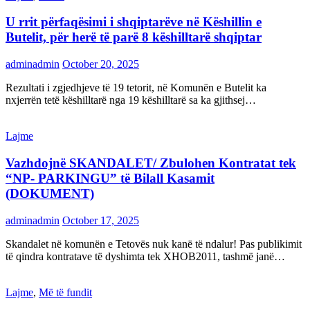
U rrit përfaqësimi i shqiptarëve në Këshillin e
Butelit, për herë të parë 8 këshilltarë shqiptar
adminadmin
October 20, 2025
Rezultati i zgjedhjeve të 19 tetorit, në Komunën e Butelit ka
nxjerrën tetë këshilltarë nga 19 këshilltarë sa ka gjithsej…
Lajme
Vazhdojnë SKANDALET/ Zbulohen Kontratat tek
“NP- PARKINGU” të Bilall Kasamit
(DOKUMENT)
adminadmin
October 17, 2025
Skandalet në komunën e Tetovës nuk kanë të ndalur! Pas publikimit
të qindra kontratave të dyshimta tek XHOB2011, tashmë janë…
Lajme
,
Më të fundit