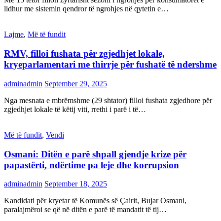
lidhur me sistemin qendror të ngrohjes në qytetin e…
Lajme
,
Më të fundit
RMV, filloi fushata për zgjedhjet lokale,
kryeparlamentari me thirrje për fushatë të ndershme
adminadmin
September 29, 2025
Nga mesnata e mbrëmshme (29 shtator) filloi fushata zgjedhore për
zgjedhjet lokale të këtij viti, rrethi i parë i të…
Më të fundit
,
Vendi
Osmani: Ditën e parë shpall gjendje krize për
papastërti, ndërtime pa leje dhe korrupsion
adminadmin
September 18, 2025
Kandidati për kryetar të Komunës së Çairit, Bujar Osmani,
paralajmëroi se që në ditën e parë të mandatit të tij…