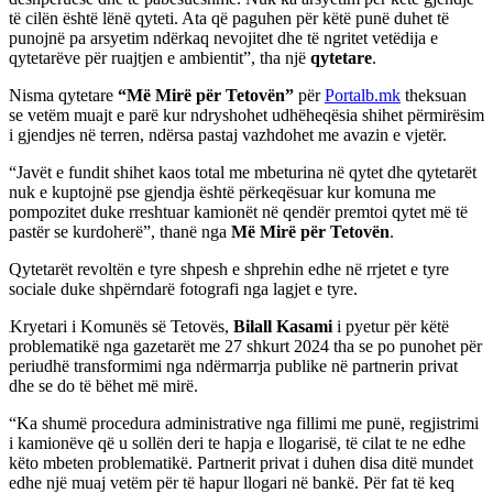
të cilën është lënë qyteti. Ata që paguhen për këtë punë duhet të
punojnë pa arsyetim ndërkaq nevojitet dhe të ngritet vetëdija e
qytetarëve për ruajtjen e ambientit”, tha një
qytetare
.
Nisma qytetare
“Më Mirë për Tetovën”
për
Portalb.mk
theksuan
se vetëm muajt e parë kur ndryshohet udhëheqësia shihet përmirësim
i gjendjes në terren, ndërsa pastaj vazhdohet me avazin e vjetër.
“Javët e fundit shihet kaos total me mbeturina në qytet dhe qytetarët
nuk e kuptojnë pse gjendja është përkeqësuar kur komuna me
pompozitet duke rreshtuar kamionët në qendër premtoi qytet më të
pastër se kurdoherë”, thanë nga
Më Mirë për Tetovën
.
Qytetarët revoltën e tyre shpesh e shprehin edhe në rrjetet e tyre
sociale duke shpërndarë fotografi nga lagjet e tyre.
Kryetari i Komunës së Tetovës,
Bilall
Kasami
i pyetur për këtë
problematikë nga gazetarët me 27 shkurt 2024 tha se po punohet për
periudhë transformimi nga ndërmarrja publike në partnerin privat
dhe se do të bëhet më mirë.
“Ka shumë procedura administrative nga fillimi me punë, regjistrimi
i kamionëve që u sollën deri te hapja e llogarisë, të cilat te ne edhe
këto mbeten problematikë. Partnerit privat i duhen disa ditë mundet
edhe një muaj vetëm për të hapur llogari në bankë. Për fat të keq