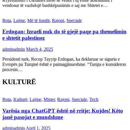
Kryeministri i Ukrainës thotë se vendi i tij është absolutisht i
vendosur të vazhdojë bashkëpunimin e saj me Shtetet e…
Bota
,
Lajme
,
Më të fundit
,
Rajoni
,
Speciale
Erdogan: Izraeli nuk do të gjejë paqe pa themelimin
e shtetit palestinez
adminadmin
March 4, 2025
Presidenti turk, Recep Tayyip Erdogan, ka deklaruar se siguria e
Evropës pa Turqinë është e paimagjinueshme. “Turqia e konsideron
procesin…
KULTURË
Bota
,
Kulturë
,
Lajme
,
Mister
,
Rajoni
,
Speciale
,
Tech
Varësia nga ChatGPT është në rritje: Kujdes! Këto
janë pasojat e mundshme
adminadmin
April 1, 2025