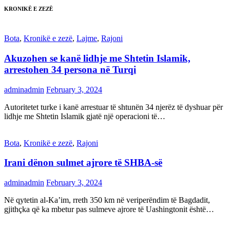
KRONIKË E ZEZË
Bota
,
Kronikë e zezë
,
Lajme
,
Rajoni
Akuzohen se kanë lidhje me Shtetin Islamik,
arrestohen 34 persona në Turqi
adminadmin
February 3, 2024
Autoritetet turke i kanë arrestuar të shtunën 34 njerëz të dyshuar për
lidhje me Shtetin Islamik gjatë një operacioni të…
Bota
,
Kronikë e zezë
,
Rajoni
Irani dënon sulmet ajrore të SHBA-së
adminadmin
February 3, 2024
Në qytetin al-Ka’im, rreth 350 km në veriperëndim të Bagdadit,
gjithçka që ka mbetur pas sulmeve ajrore të Uashingtonit është…