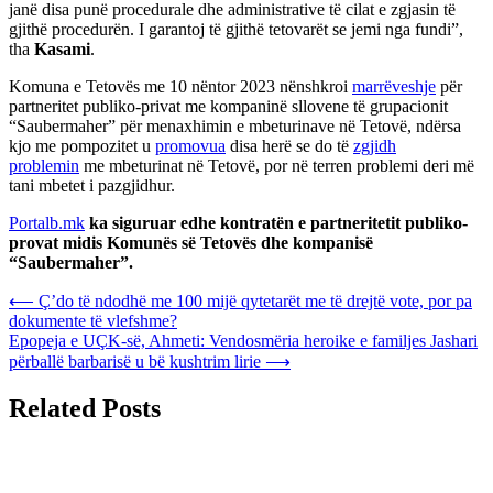
janë disa punë procedurale dhe administrative të cilat e zgjasin të
gjithë procedurën. I garantoj të gjithë tetovarët se jemi nga fundi”,
tha
Kasami
.
Komuna e Tetovës me 10 nëntor 2023 nënshkroi
marrëveshje
për
partneritet publiko-privat me kompaninë sllovene të grupacionit
“Saubermaher” për menaxhimin e mbeturinave në Tetovë, ndërsa
kjo me pompozitet u
promovua
disa herë se do të
zgjidh
problemin
me mbeturinat në Tetovë, por në terren problemi deri më
tani mbetet i pazgjidhur.
Portalb.mk
ka siguruar edhe kontratën e partneritetit publiko-
provat midis Komunës së Tetovës dhe kompanisë
“Saubermaher”.
Post
⟵
Ç’do të ndodhë me 100 mijë qytetarët me të drejtë vote, por pa
dokumente të vlefshme?
navigation
Epopeja e UÇK-së, Ahmeti: Vendosmëria heroike e familjes Jashari
përballë barbarisë u bë kushtrim lirie
⟶
Related Posts