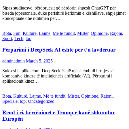
Sipas studiuesve, përdoruesit që përdorin shpesh ChatGPT për
biseda jopersonale, duke përfshirë kërkimin e këshillave, shpjegimet
konceptuale dhe ndihmën për…
Bota
,
Fun
,
Kulturë
,
Lajme
,
Më të fundit
,
Mister
,
Opinione
,
Rajoni
,
Sport
,
Tech
,
top
Përparimi i DeepSeek AI është për t’u lavdëruar
adminadmin
March 5, 2025
Suksesi i aplikacionit DeepSeek është një shembull i rritjes së
kompanive kineze të inteligjencës artificiale (AI). Përparimi i
aplikacionit kinez…
Bota
,
Kulturë
,
Lajme
,
Më të fundit
,
Mister
,
Opinione
,
Rajoni
,
Speciale
,
top
,
Uncategorized
Rend i ri, kërcënimet e Trump e kanë shkundur
Europën