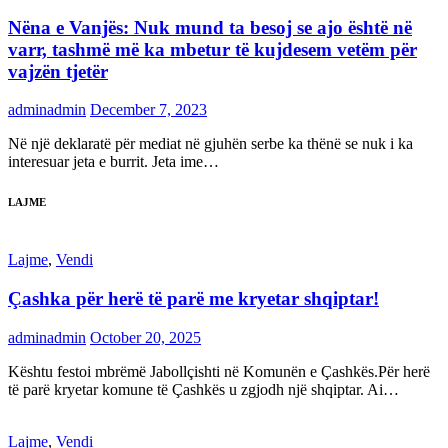
Nëna e Vanjës: Nuk mund ta besoj se ajo është në
varr, tashmë më ka mbetur të kujdesem vetëm për
vajzën tjetër
adminadmin
December 7, 2023
Në një deklaratë për mediat në gjuhën serbe ka thënë se nuk i ka
interesuar jeta e burrit. Jeta ime…
LAJME
Lajme
,
Vendi
Çashka për herë të parë me kryetar shqiptar!
adminadmin
October 20, 2025
Kështu festoi mbrëmë Jabollçishti në Komunën e Çashkës.Për herë
të parë kryetar komune të Çashkës u zgjodh një shqiptar. Ai…
Lajme
,
Vendi