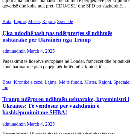
Gjermania ndodhet aktualisht në kulmin e përpjekjeve për krijimin e
qeverisë dhe koha nuk pret. CDU/CSU dhe SPD po vazhdojnë…
Bota
,
Lajme
,
Mister
,
Rajoni
,
Speciale
Çka ndodhë tash pas ndërprerjes së ndihmës
ushtarake për Ukrainën nga Trump
adminadmin
March 4, 2025
Pas takimit të liderëve evropianë në Londër, francezët dhe britanikët
kanë hartuar një plan paqeje për luftën në Ukrainë, të…
Bota
,
Kronikë e zezë
,
Lajme
,
Më të fundit
,
Mister
,
Rajoni
,
Speciale
,
top
Trump ndërpreu ndihmën ushtarake, kryeministri i
Ukrainës: Të vendosur për vazhdimin e
bashkëpunimit me SHBA!
adminadmin
March 4, 2025