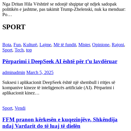
Nga Dritan Hila Vështirë se ndonjë shqiptar që ndjek sadopak
politikën e jashtme, pas takimit Trump-Zhelenski, nuk ka menduar:
Po…
SPORT
Bota
,
Fun
,
Kulturë
,
Lajme
,
Më të fundit
,
Mister
,
Opinione
,
Rajoni
,
Sport
,
Tech
,
top
Përparimi i DeepSeek AI është për t’u lavdëruar
adminadmin
March 5, 2025
Suksesi i aplikacionit DeepSeek është një shembull i rritjes së
kompanive kineze të inteligjencës artificiale (AI). Përparimi i
aplikacionit kinez…
Sport
,
Vendi
FFM pranon kërkesën e kuqezinjëve, Shkëndija
ndaj Vardarit do të luaj të dielën