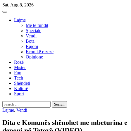
Skip
Sat, Aug 8, 2026
to
content
Lajme
Më të fundit
Speciale
Vendi
Bota
Rajoni
Kronikë e zezë
Opinione
Rozë
Mister
Fun
Tech
Shëndeti
Kulturë
Sport
Search
for:
Lajme
,
Vendi
Dita e Komunës shënohet me mbeturina e
deponi në Tetovë (VIDEO)