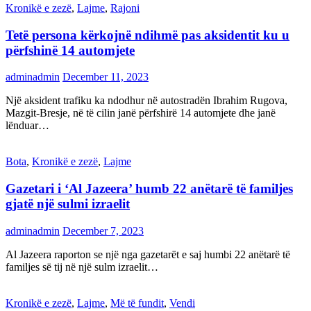
Kronikë e zezë
,
Lajme
,
Rajoni
Tetë persona kërkojnë ndihmë pas aksidentit ku u
përfshinë 14 automjete
adminadmin
December 11, 2023
Një aksident trafiku ka ndodhur në autostradën Ibrahim Rugova,
Mazgit-Bresje, në të cilin janë përfshirë 14 automjete dhe janë
lënduar…
Bota
,
Kronikë e zezë
,
Lajme
Gazetari i ‘Al Jazeera’ humb 22 anëtarë të familjes
gjatë një sulmi izraelit
adminadmin
December 7, 2023
Al Jazeera raporton se një nga gazetarët e saj humbi 22 anëtarë të
familjes së tij në një sulm izraelit…
Kronikë e zezë
,
Lajme
,
Më të fundit
,
Vendi