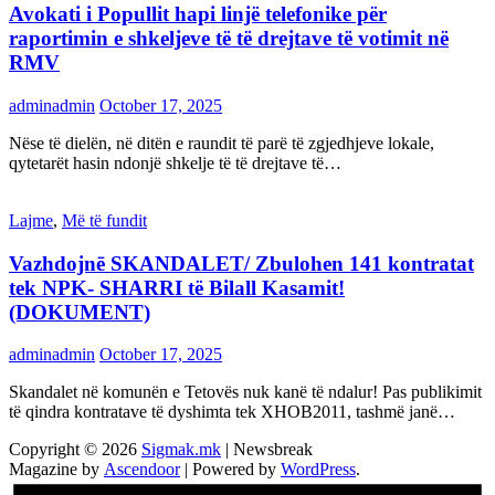
Avokati i Popullit hapi linjë telefonike për
raportimin e shkeljeve të të drejtave të votimit në
RMV
adminadmin
October 17, 2025
Nëse të dielën, në ditën e raundit të parë të zgjedhjeve lokale,
qytetarët hasin ndonjë shkelje të të drejtave të…
Lajme
,
Më të fundit
Vazhdojnē SKANDALET/ Zbulohen 141 kontratat
tek NPK- SHARRI të Bilall Kasamit!
(DOKUMENT)
adminadmin
October 17, 2025
Skandalet në komunën e Tetovës nuk kanë të ndalur! Pas publikimit
të qindra kontratave të dyshimta tek XHOB2011, tashmë janë…
Copyright © 2026
Sigmak.mk
| Newsbreak
Magazine by
Ascendoor
| Powered by
WordPress
.