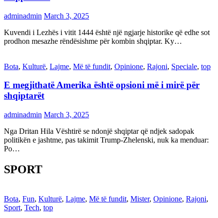
adminadmin
March 3, 2025
Kuvendi i Lezhës i vitit 1444 është një ngjarje historike që edhe sot
prodhon mesazhe rëndësishme për kombin shqiptar. Ky…
Bota
,
Kulturë
,
Lajme
,
Më të fundit
,
Opinione
,
Rajoni
,
Speciale
,
top
E megjithatë Amerika është opsioni më i mirë për
shqiptarët
adminadmin
March 3, 2025
Nga Dritan Hila Vështirë se ndonjë shqiptar që ndjek sadopak
politikën e jashtme, pas takimit Trump-Zhelenski, nuk ka menduar:
Po…
SPORT
Bota
,
Fun
,
Kulturë
,
Lajme
,
Më të fundit
,
Mister
,
Opinione
,
Rajoni
,
Sport
,
Tech
,
top