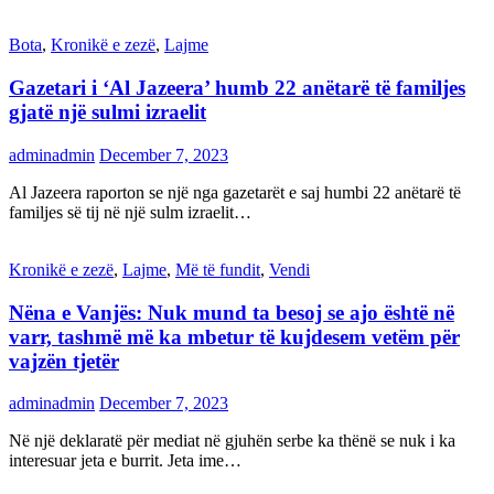
Bota
,
Kronikë e zezë
,
Lajme
Gazetari i ‘Al Jazeera’ humb 22 anëtarë të familjes
gjatë një sulmi izraelit
adminadmin
December 7, 2023
Al Jazeera raporton se një nga gazetarët e saj humbi 22 anëtarë të
familjes së tij në një sulm izraelit…
Kronikë e zezë
,
Lajme
,
Më të fundit
,
Vendi
Nëna e Vanjës: Nuk mund ta besoj se ajo është në
varr, tashmë më ka mbetur të kujdesem vetëm për
vajzën tjetër
adminadmin
December 7, 2023
Në një deklaratë për mediat në gjuhën serbe ka thënë se nuk i ka
interesuar jeta e burrit. Jeta ime…