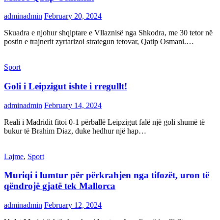
adminadmin
February 20, 2024
Skuadra e njohur shqiptare e Vllaznisë nga Shkodra, me 30 tetor në
postin e trajnerit zyrtarizoi strategun tetovar, Qatip Osmani.…
Sport
Goli i Leipzigut ishte i rregullt!
adminadmin
February 14, 2024
Reali i Madridit fitoi 0-1 përballë Leipzigut falë një goli shumë të
bukur të Brahim Diaz, duke hedhur një hap…
Lajme
,
Sport
Muriqi i lumtur për përkrahjen nga tifozët, uron të
qëndrojë gjatë tek Mallorca
adminadmin
February 12, 2024