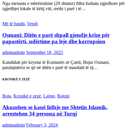
Nga mesnata e mbrëmshme (29 shtator) filloi fushata zgjedhore për
zgjedhjet lokale të këtij viti, rrethi i parë i të…
Më të fundit
,
Vendi
Osmani: Ditën e parë shpall gjendje krize për
papastërti, ndërtime pa leje dhe korrupsion
adminadmin
September 18, 2025
Kandidati për kryetar të Komunës së Çairit, Bujar Osmani,
paralajmëroi se që në ditën e parë të mandatit të tij…
KRONIKË E ZEZË
Bota
,
Kronikë e zezë
,
Lajme
,
Rajoni
Akuzohen se kanë lidhje me Shtetin Islamik,
arrestohen 34 persona në Turqi
adminadmin
February 3, 2024