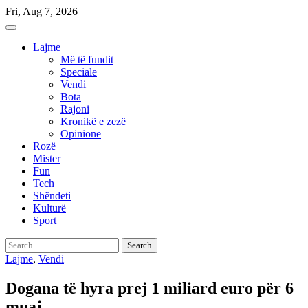
Skip
Fri, Aug 7, 2026
to
content
Lajme
Më të fundit
Speciale
Vendi
Bota
Rajoni
Kronikë e zezë
Opinione
Rozë
Mister
Fun
Tech
Shëndeti
Kulturë
Sport
Search
for:
Lajme
,
Vendi
Dogana të hyra prej 1 miliard euro për 6
muaj