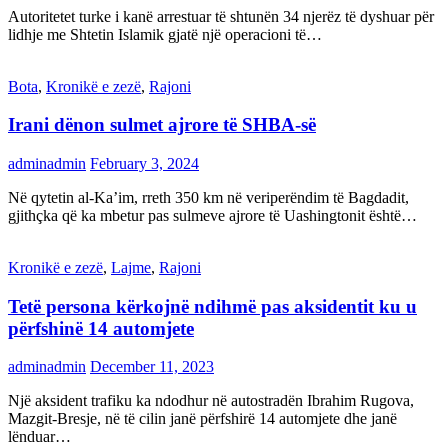
Autoritetet turke i kanë arrestuar të shtunën 34 njerëz të dyshuar për
lidhje me Shtetin Islamik gjatë një operacioni të…
Bota
,
Kronikë e zezë
,
Rajoni
Irani dënon sulmet ajrore të SHBA-së
adminadmin
February 3, 2024
Në qytetin al-Ka’im, rreth 350 km në veriperëndim të Bagdadit,
gjithçka që ka mbetur pas sulmeve ajrore të Uashingtonit është…
Kronikë e zezë
,
Lajme
,
Rajoni
Tetë persona kërkojnë ndihmë pas aksidentit ku u
përfshinë 14 automjete
adminadmin
December 11, 2023
Një aksident trafiku ka ndodhur në autostradën Ibrahim Rugova,
Mazgit-Bresje, në të cilin janë përfshirë 14 automjete dhe janë
lënduar…