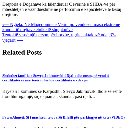
Drejtoria e Doganave ka falënderuar Qeverinë e SHBA-vë për
mbështetjen e vazhdueshme në përforcimin e kapaciteteve të kësaj
drejtorie.
Post
⟵
Ngjela: Në Maqedoninë e Veriut po vendosen masa ekstreme
kundër të drejtave etnike të shqiptarëve
navigation
Tentoi të vrasë një person për borxhe, ngritet aktakuzë ndaj 37-
vjeçarit
⟶
Related Posts
Shokohet familja e Stevço Jakimovskit! Djalit dhe nuses, në vend të
certifikatës së martesës iu lëshua certifikata e vdekjes
Kryetari i komunës së Karposhti, Stevço Jakimovski thotë se është
tronditur nga një, siç e quan ai, skandal, pasi djali…
Faton Ahmeti: Si i mashtroi tetovarët Bilalli për parkingjet në kate (VIDEO)