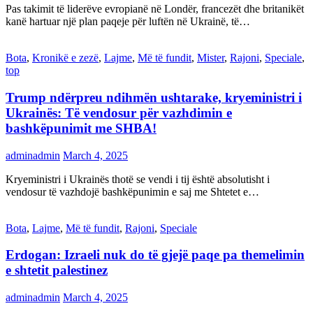
Pas takimit të liderëve evropianë në Londër, francezët dhe britanikët
kanë hartuar një plan paqeje për luftën në Ukrainë, të…
Bota
,
Kronikë e zezë
,
Lajme
,
Më të fundit
,
Mister
,
Rajoni
,
Speciale
,
top
Trump ndërpreu ndihmën ushtarake, kryeministri i
Ukrainës: Të vendosur për vazhdimin e
bashkëpunimit me SHBA!
adminadmin
March 4, 2025
Kryeministri i Ukrainës thotë se vendi i tij është absolutisht i
vendosur të vazhdojë bashkëpunimin e saj me Shtetet e…
Bota
,
Lajme
,
Më të fundit
,
Rajoni
,
Speciale
Erdogan: Izraeli nuk do të gjejë paqe pa themelimin
e shtetit palestinez
adminadmin
March 4, 2025