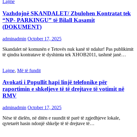
Lajme
Vazhdojnë SKANDALET/ Zbulohen Kontratat tek
“NP- PARKINGU” të Bilall Kasamit
(DOKUMENT)
adminadmin
October 17, 2025
Skandalet në komunën e Tetovës nuk kanë të ndalur! Pas publikimit
të qindra kontratave të dyshimta tek XHOB2011, tashmë janë…
Lajme
,
Më të fundit
Avokati i Popullit hapi linjë telefonike për
raportimin e shkeljeve të të drejtave të votimit në
RMV
adminadmin
October 17, 2025
Nëse të dielën, në ditën e raundit të parë të zgjedhjeve lokale,
qytetarët hasin ndonjë shkelje të të drejtave të…