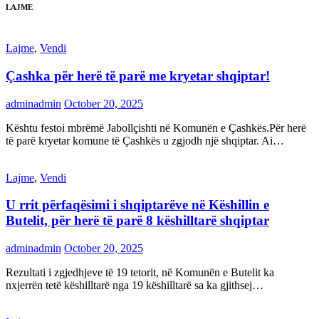
LAJME
Lajme
,
Vendi
Çashka për herë të parë me kryetar shqiptar!
adminadmin
October 20, 2025
Kështu festoi mbrëmë Jabollçishti në Komunën e Çashkës.Për herë
të parë kryetar komune të Çashkës u zgjodh një shqiptar. Ai…
Lajme
,
Vendi
U rrit përfaqësimi i shqiptarëve në Këshillin e
Butelit, për herë të parë 8 këshilltarë shqiptar
adminadmin
October 20, 2025
Rezultati i zgjedhjeve të 19 tetorit, në Komunën e Butelit ka
nxjerrën tetë këshilltarë nga 19 këshilltarë sa ka gjithsej…