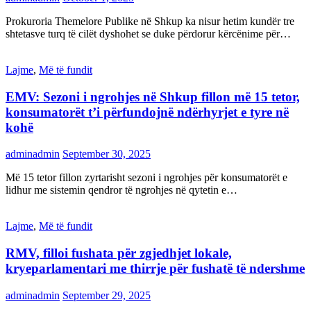
Prokuroria Themelore Publike në Shkup ka nisur hetim kundër tre
shtetasve turq të cilët dyshohet se duke përdorur kërcënime për…
Lajme
,
Më të fundit
EMV: Sezoni i ngrohjes në Shkup fillon më 15 tetor,
konsumatorët t’i përfundojnë ndërhyrjet e tyre në
kohë
adminadmin
September 30, 2025
Më 15 tetor fillon zyrtarisht sezoni i ngrohjes për konsumatorët e
lidhur me sistemin qendror të ngrohjes në qytetin e…
Lajme
,
Më të fundit
RMV, filloi fushata për zgjedhjet lokale,
kryeparlamentari me thirrje për fushatë të ndershme
adminadmin
September 29, 2025