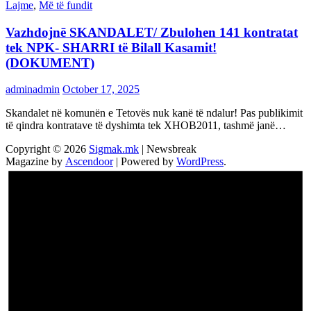
Lajme
,
Më të fundit
Vazhdojnē SKANDALET/ Zbulohen 141 kontratat
tek NPK- SHARRI të Bilall Kasamit!
(DOKUMENT)
adminadmin
October 17, 2025
Skandalet në komunën e Tetovës nuk kanë të ndalur! Pas publikimit
të qindra kontratave të dyshimta tek XHOB2011, tashmë janë…
Copyright © 2026
Sigmak.mk
| Newsbreak
Magazine by
Ascendoor
| Powered by
WordPress
.