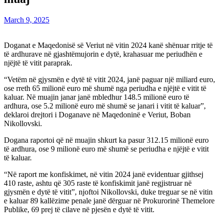
March 9, 2025
Doganat e Maqedonisë së Veriut në vitin 2024 kanë shënuar rritje të
të ardhurave në gjashtëmujorin e dytë, krahasuar me periudhën e
njëjtë të vitit paraprak.
“Vetëm në gjysmën e dytë të vitit 2024, janë paguar një miliard euro,
ose rreth 65 milionë euro më shumë nga periudha e njëjtë e vitit të
kaluar. Në muajin janar janë mbledhur 148.5 milionë euro të
ardhura, ose 5.2 milionë euro më shumë se janari i vitit të kaluar”,
deklaroi drejtori i Doganave në Maqedoninë e Veriut, Boban
Nikollovski.
Dogana raportoi që në muajin shkurt ka pasur 312.15 milionë euro
të ardhura, ose 9 milionë euro më shumë se periudha e njëjtë e vitit
të kaluar.
“Në raport me konfiskimet, në vitin 2024 janë evidentuar gjithsej
410 raste, ashtu që 305 raste të konfiskimit janë regjistruar në
gjysmën e dytë të vitit”, njoftoi Nikollovski, duke treguar se në vitin
e kaluar 89 kallëzime penale janë dërguar në Prokurorinë Themelore
Publike, 69 prej të cilave në pjesën e dytë të vitit.