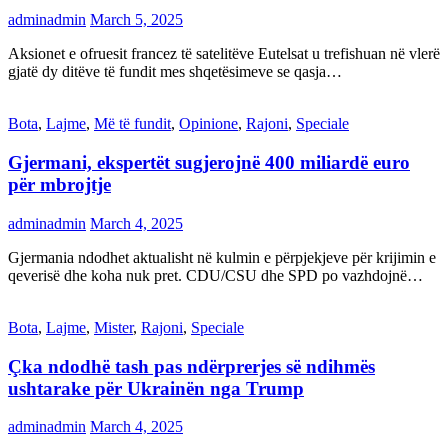
adminadmin
March 5, 2025
Aksionet e ofruesit francez të satelitëve Eutelsat u trefishuan në vlerë
gjatë dy ditëve të fundit mes shqetësimeve se qasja…
Bota
,
Lajme
,
Më të fundit
,
Opinione
,
Rajoni
,
Speciale
Gjermani, ekspertët sugjerojnë 400 miliardë euro
për mbrojtje
adminadmin
March 4, 2025
Gjermania ndodhet aktualisht në kulmin e përpjekjeve për krijimin e
qeverisë dhe koha nuk pret. CDU/CSU dhe SPD po vazhdojnë…
Bota
,
Lajme
,
Mister
,
Rajoni
,
Speciale
Çka ndodhë tash pas ndërprerjes së ndihmës
ushtarake për Ukrainën nga Trump
adminadmin
March 4, 2025