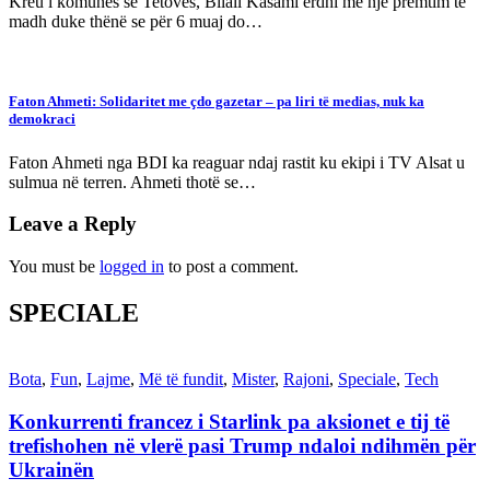
Kreu i komunës së Tetovës, Bilall Kasami erdhi me një premtim të
madh duke thënë se për 6 muaj do…
Faton Ahmeti: Solidaritet me çdo gazetar – pa liri të medias, nuk ka
demokraci
Faton Ahmeti nga BDI ka reaguar ndaj rastit ku ekipi i TV Alsat u
sulmua në terren. Ahmeti thotë se…
Leave a Reply
You must be
logged in
to post a comment.
SPECIALE
Bota
,
Fun
,
Lajme
,
Më të fundit
,
Mister
,
Rajoni
,
Speciale
,
Tech
Konkurrenti francez i Starlink pa aksionet e tij të
trefishohen në vlerë pasi Trump ndaloi ndihmën për
Ukrainën