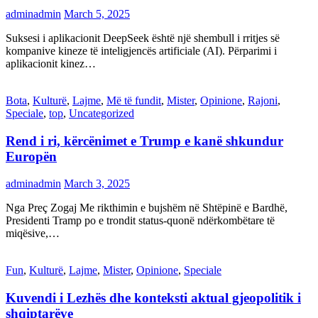
adminadmin
March 5, 2025
Suksesi i aplikacionit DeepSeek është një shembull i rritjes së
kompanive kineze të inteligjencës artificiale (AI). Përparimi i
aplikacionit kinez…
Bota
,
Kulturë
,
Lajme
,
Më të fundit
,
Mister
,
Opinione
,
Rajoni
,
Speciale
,
top
,
Uncategorized
Rend i ri, kërcënimet e Trump e kanë shkundur
Europën
adminadmin
March 3, 2025
Nga Preç Zogaj Me rikthimin e bujshëm në Shtëpinë e Bardhë,
Presidenti Tramp po e trondit status-quonë ndërkombëtare të
miqësive,…
Fun
,
Kulturë
,
Lajme
,
Mister
,
Opinione
,
Speciale
Kuvendi i Lezhës dhe konteksti aktual gjeopolitik i
shqiptarëve