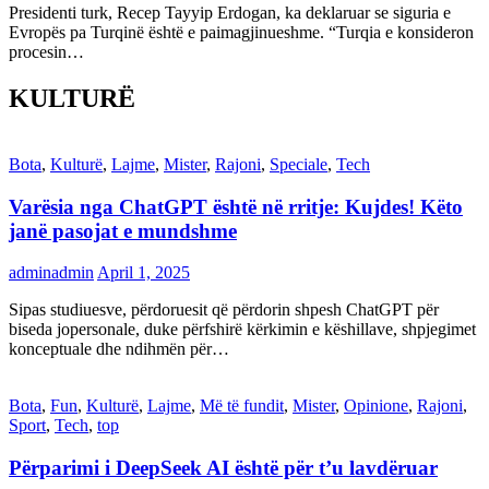
Presidenti turk, Recep Tayyip Erdogan, ka deklaruar se siguria e
Evropës pa Turqinë është e paimagjinueshme. “Turqia e konsideron
procesin…
KULTURË
Bota
,
Kulturë
,
Lajme
,
Mister
,
Rajoni
,
Speciale
,
Tech
Varësia nga ChatGPT është në rritje: Kujdes! Këto
janë pasojat e mundshme
adminadmin
April 1, 2025
Sipas studiuesve, përdoruesit që përdorin shpesh ChatGPT për
biseda jopersonale, duke përfshirë kërkimin e këshillave, shpjegimet
konceptuale dhe ndihmën për…
Bota
,
Fun
,
Kulturë
,
Lajme
,
Më të fundit
,
Mister
,
Opinione
,
Rajoni
,
Sport
,
Tech
,
top
Përparimi i DeepSeek AI është për t’u lavdëruar