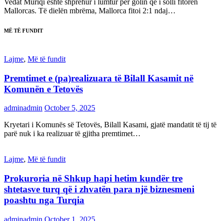
Vedat Muriqi është shprehur i lumtur për golin që i solli fitoren
Mallorcas. Të dielën mbrëma, Mallorca fitoi 2:1 ndaj…
MË TË FUNDIT
Lajme
,
Më të fundit
Premtimet e (pa)realizuara të Bilall Kasamit në
Komunën e Tetovës
adminadmin
October 5, 2025
Kryetari i Komunës së Tetovës, Bilall Kasami, gjatë mandatit të tij të
parë nuk i ka realizuar të gjitha premtimet…
Lajme
,
Më të fundit
Prokuroria në Shkup hapi hetim kundër tre
shtetasve turq që i zhvatën para një biznesmeni
poashtu nga Turqia
adminadmin
October 1, 2025