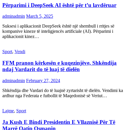
Përparimi i DeepSeek AI është për t’u lavdëruar
adminadmin
March 5, 2025
Suksesi i aplikacionit DeepSeek është një shembull i rritjes së
kompanive kineze të inteligjencës artificiale (AI). Përparimi i
aplikacionit kinez…
Sport
,
Vendi
FFM pranon kërkesën e kuqezinjëve, Shkëndija
ndaj Vardarit do të luaj të dielën
adminadmin
February 27, 2024
Shkëndija dhe Vardari do të luajnë zyrtarisht të dielën. Vendimi ka
ardhur nga Federata e futbollit të Maqedonisë së Veriut…
Lajme
,
Sport
Ja Kush E Bindi Presidentin E Vllaznisë Për Të
Marrë Qatip Osmanin