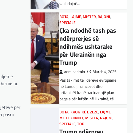
vazhdojnë…
Nga Preç Zogaj Me rikthimin e
bujshëm në Shtëpinë e Bardhë,
BOTA
,
LAJME
,
MISTER
,
RAJONI
,
Presidenti Tramp po e trondit
SPECIALE
status-quonë ndërkombëtare të
Çka ndodhë tash pas
miqësive,…
ndërprerjes së
ndihmës ushtarake
FUN
,
KULTURË
,
LAJME
,
MISTER
,
OPINIONE
,
SPECIALE
për Ukrainën nga
Kuvendi i Lezhës dhe
Trump
konteksti aktual
adminadmin
March 4, 2025
gjeopolitik i
uljen e
Pas takimit të liderëve evropianë
shqiptarëve
Durmishi.
në Londër, francezët dhe
adminadmin
March 3, 2025
britanikët kanë hartuar një plan
paqeje për luftën në Ukrainë, të…
Kuvendi i Lezhës i vitit 1444
është një ngjarje historike që
mjeteve për
edhe sot prodhon mesazhe
BOTA
,
KRONIKË E ZEZË
,
LAJME
,
ka pasur
MË TË FUNDIT
rëndësishme për kombin
,
MISTER
,
RAJONI
,
SPECIALE
,
TOP
shqiptar. Ky…
Trump ndërpreu