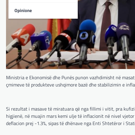
Opinione
Ministria e Ekonomisë dhe Punës punon vazhdimisht në masat dh
çmimeve të produkteve ushqimore bazë dhe stabilizimin e inflaci
Si rezultat i masave të miratuara që nga fillimi i vitit, pra k
higjienë, në muajin mars kemi ulje të inflacionit në nivel vje
deflacion prej -1.3%, sipas të dhënave nga Enti Shtetëror i Stat