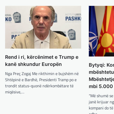
Rend i ri, kërcënimet e Trump e
kanë shkundur Europën
Bytyqi: Ko
mbështetur
Nga Preç Zogaj Me rikthimin e bujshëm në
Mbështetje
Shtëpinë e Bardhë, Presidenti Tramp po e
trondit status-quonë ndërkombëtare të
mbi 5.000
miqësive,…
“Më shumë se
janë krijuar n
kompani do të