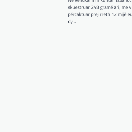
Në vendkalimin kufitar Tabanoc
skuestruar 248 gramë ari, me vl
përcaktuar prej rreth 12 mijë e
dy…
BOTA
,
KRONIKË E ZEZË
,
RAJONI
Irani dënon sulmet ajrore të
SHBA-së
adminadmin
February 3, 2024
Në qytetin al-Ka’im, rreth 350 km në
veriperëndim të Bagdadit, gjithçka që ka
mbetur pas sulmeve ajrore të Uashingtonit
është…
KRONIKË E ZEZË
,
LAJME
,
RAJONI
Tetë persona kërkojnë
ndihmë pas aksidentit ku u
përfshinë 14 automjete