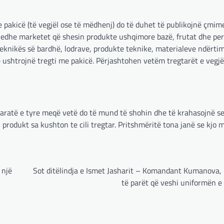
me pakicë (të vegjël ose të mëdhenj) do të duhet të publikojnë çmime
së edhe marketet që shesin produkte ushqimore bazë, frutat dhe pe
 teknikës së bardhë, lodrave, produkte teknike, materialeve ndërti
ë ushtrojnë tregti me pakicë. Përjashtohen vetëm tregtarët e vegjë
paratë e tyre meqë vetë do të mund të shohin dhe të krahasojnë se
 produkt sa kushton te cili tregtar. Pritshmëritë tona janë se kjo 
 një
Sot ditëlindja e Ismet Jasharit – Komandant Kumanova, 
të parët që veshi uniformën e