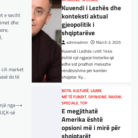
BOTA
adminadmin
,
LAJME
,
MISTER
February 14,
,
RAJONI
,
Kuvendi i Lezhës dhe
2024
SPECIALE
Çka ndodhë tash pas
konteksti aktual
t e secilit
Reali i Madridit fitoi 0-1 përballë
rimet dhe
Leipzigut falë një goli shumë të
ndërprerjes së
gjeopolitik i
bukur të Brahim Diaz, duke
more,
ndihmës ushtarake
shqiptarëve
hedhur një hap…
l,
për Ukrainën nga
adminadmin
March 3, 2025
Trump
LAJME
,
SPORT
Kuvendi i Lezhës i vitit 1444
Muriqi i lumtur për
është një ngjarje historike që
adminadmin
March 4, 2025
përkrahjen nga
edhe sot prodhon mesazhe
Pas takimit të liderëve evropianë
 cili market
rëndësishme për kombin
tifozët, uron të
në Londër, francezët dhe
masë do të
shqiptar. Ky…
qëndrojë gjatë tek
britanikët kanë hartuar një plan
paqeje për luftën në Ukrainë, të…
Mallorca
BOTA
,
KULTURË
,
LAJME
,
MË TË FUNDIT
,
OPINIONE
,
RAJONI
,
adminadmin
February 12,
BOTA
,
KRONIKË E ZEZË
,
LAJME
,
SPECIALE
,
TOP
një nga
⟶
2024
MË TË FUNDIT
,
MISTER
,
RAJONI
,
E megjithatë
 UÇK-së
Vedat Muriqi është shprehur i
SPECIALE
,
TOP
Amerika është
Trump ndërpreu
lumtur për golin që i solli fitoren
opsioni më i mirë për
Mallorcas. Të dielën mbrëma,
ndihmën ushtarake,
Mallorca fitoi 2:1 ndaj…
shqiptarët
kryeministri i