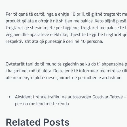
Për të qenë të qartë, nga e enjtja 18 prill, të gjithë tregtarët 
produkt që ata e ofrojnë në shitjen me pakicë. Këto bëjnë pje
tregtarët që shesin mjete për higjienë, tregtarët me pakicë të
veglave dhe aparateve elektrike, thjeshtë të gjithë tregtarët q
respektivisht ata që punësojnë deri në 10 persona.
Qytetarët tani do të mund të zgjedhin se ku do t’i shpenzojnë 
i ka çmimet më të ulëta. Do të jenë të informuar më mirë se cili
ulë në mënyrë plotësuese çmimet në periudhën e ardhshme.
Post
⟵
Aksident i rëndë trafiku në autostradën Gostivar-Tetovë –
navigation
person me lëndime të rënda
Related Posts