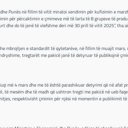
he Punës në fillim të vitit miratoi vendimin për kufizimin e marzhi
imin për përcaktimin e çmimeve më të larta të 8 grupeve të prod
dhe do të jenë të vlefshme deri më 30 prill të vitit 2025”, tha ai
he mbrojtjen e standardit të qytetarëve, në fillim të muajit mars,
dryshime, tregtarët me pakicë janë të detyruar të publikojnë çmi
uqi më 4 mars dhe me të është parashikuar detyrimi që në afat pr
gël, të mesëm dhe të madh që ushtron tregti me pakicë në ueb faqen
hitjes, respektivisht çmimin për njësi në momentin e publikimit të 