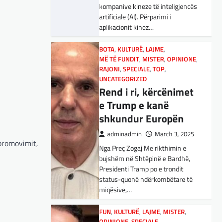
adminadmin
March 5, 2025
kompanive kineze të inteligjencës
Maqedonisë së Veriut…
Aksionet e ofruesit francez të
artificiale (AI). Përparimi i
satelitëve Eutelsat u trefishuan
aplikacionit kinez…
LAJME
,
SPORT
në vlerë gjatë dy ditëve të fundit
Ja Kush E Bindi
mes shqetësimeve se qasja…
BOTA
,
KULTURË
,
LAJME
,
Presidentin E
MË TË FUNDIT
,
MISTER
,
OPINIONE
,
Vllaznisë Për Të
BOTA
RAJONI
,
LAJME
,
SPECIALE
,
MË TË FUNDIT
,
TOP
,
,
OPINIONE
UNCATEGORIZED
Marrë Qatip Osmanin
,
RAJONI
,
SPECIALE
Gjermani, ekspertët
Rend i ri, kërcënimet
adminadmin
February 20,
sugjerojnë 400
e Trump e kanë
2024
miliardë euro për
shkundur Europën
Skuadra e njohur shqiptare e
mbrojtje
Vllaznisë nga Shkodra, me 30
adminadmin
March 3, 2025
tetor në postin e trajnerit
 promovimit,
Nga Preç Zogaj Me rikthimin e
adminadmin
March 4, 2025
zyrtarizoi strategun tetovar, Qatip
bujshëm në Shtëpinë e Bardhë,
Gjermania ndodhet aktualisht në
Osmani.…
Presidenti Tramp po e trondit
kulmin e përpjekjeve për krijimin e
status-quonë ndërkombëtare të
qeverisë dhe koha nuk pret.
SPORT
miqësive,…
CDU/CSU dhe SPD po
Goli i Leipzigut ishte i
vazhdojnë…
rregullt!
FUN
,
KULTURË
,
LAJME
,
MISTER
,
OPINIONE
,
SPECIALE