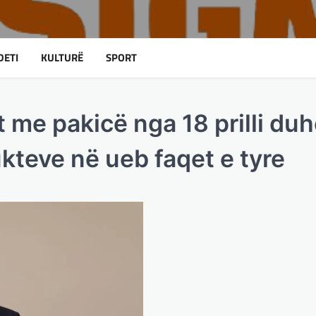
DETI
KULTURË
SPORT
 me pakicë nga 18 prilli duhe
kteve në ueb faqet e tyre