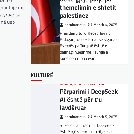
Kujdes! Këto janë
azetën
themelimin e shtetit
 përputhje me
pasojat e mundshme
palestinez
etyruar të
adminadmin
April 1, 2025
ë në ueb
adminadmin
March 4, 2025
Sipas studiuesve, përdoruesit që
Presidenti turk, Recep Tayyip
përdorin shpesh ChatGPT për
Erdogan, ka deklaruar se siguria e
biseda jopersonale, duke
Evropës pa Turqinë është e
përfshirë kërkimin e këshillave,
SPORT
,
VENDI
paimagjinueshme. “Turqia e
shpjegimet konceptuale dhe
FFM pranon
konsideron procesin…
ndihmën për…
kërkesën e
kuqezinjëve,
BOTA
BOTA
,
,
FUN
FUN
,
,
LAJME
KULTURË
,
MË TË FUNDIT
,
LAJME
,
,
KULTURË
MISTER
MË TË FUNDIT
,
RAJONI
,
MISTER
,
SPECIALE
,
OPINIONE
,
TECH
,
Shkëndija ndaj
Konkurrenti francez i
RAJONI
,
SPORT
,
TECH
,
TOP
Vardarit do të luaj të
Përparimi i DeepSeek
Starlink pa aksionet e
dielën
AI është për t’u
tij të trefishohen në
lavdëruar
adminadmin
February 27,
vlerë pasi Trump
2024
ndaloi ndihmën për
adminadmin
March 5, 2025
Shkëndija dhe Vardari do të luajnë
Ukrainën
Suksesi i aplikacionit DeepSeek
zyrtarisht të dielën. Vendimi ka
është një shembull i rritjes së
ardhur nga Federata e futbollit të