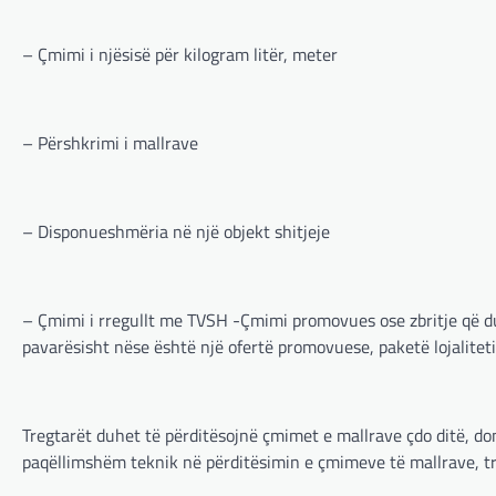
– Çmimi i njësisë për kilogram litër, meter
– Përshkrimi i mallrave
– Disponueshmëria në një objekt shitjeje
– Çmimi i rregullt me TVSH -Çmimi promovues ose zbritje që duh
pavarësisht nëse është një ofertë promovuese, paketë lojaliteti 
Tregtarët duhet të përditësojnë çmimet e mallrave çdo ditë, do
paqëllimshëm teknik në përditësimin e çmimeve të mallrave, tre