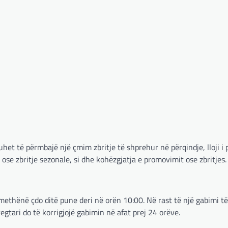
et të përmbajë një çmim zbritje të shprehur në përqindje, lloji i
ose zbritje sezonale, si dhe kohëzgjatja e promovimit ose zbritjes.
methënë çdo ditë pune deri në orën 10:00. Në rast të një gabimi të
gtari do të korrigjojë gabimin në afat prej 24 orëve.