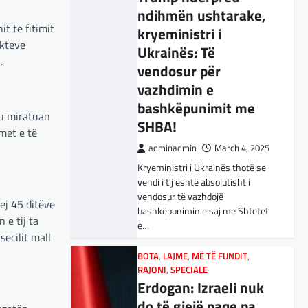
ndihmën ushtarake,
BOTA
,
KULTURË
,
LAJME
,
MË TË FUNDIT
,
OPINIONE
,
RAJONI
,
t të fitimit
kryeministri i
SPECIALE
,
TOP
ukteve
Ukrainës: Të
E megjithatë
.
vendosur për
Amerika është
vazhdimin e
opsioni më i mirë për
bashkëpunimit me
shqiptarët
 u miratuan
SHBA!
met e të
adminadmin
March 3, 2025
adminadmin
March 4, 2025
Nga Dritan Hila Vështirë se
Kryeministri i Ukrainës thotë se
ndonjë shqiptar që ndjek sadopak
vendi i tij është absolutisht i
politikën e jashtme, pas takimit
vendosur të vazhdojë
Trump-Zhelenski, nuk ka
ej 45 ditëve
bashkëpunimin e saj me Shtetet
menduar: Po…
 e tij ta
e…
secilit mall
BOTA
,
KULTURË
,
LAJME
,
MISTER
,
RAJONI
,
SPECIALE
,
TECH
BOTA
,
LAJME
,
MË TË FUNDIT
,
Varësia nga ChatGPT
RAJONI
,
SPECIALE
Erdogan: Izraeli nuk
është në rritje:
do të gjejë paqe pa