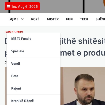
Skip
Thu, Aug 6, 2026
to
content
LAJME
ROZË
MISTER
FUN
TECH
SHËN
LAJME
,
VENDI
Më Të Fundit
Durmishi: Të gjithë shitësit
publikojnë çmimet e produ
Speciale
April 16, 2025
Vendi
Bota
Rajoni
Kronikë E Zezë