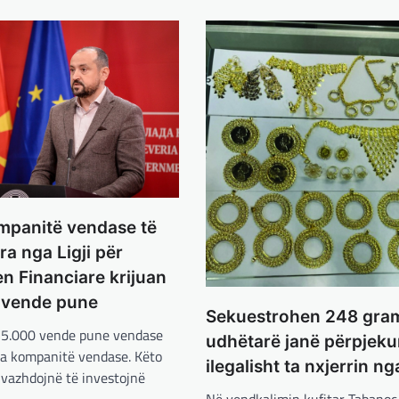
mpanitë vendase të
a nga Ligji për
n Financiare krijuan
 vende pune
Sekuestrohen 248 gram
 5.000 vende pune vendase
udhëtarë janë përpjeku
ga kompanitë vendase. Këto
ilegalisht ta nxjerrin ng
 vazhdojnë të investojnë