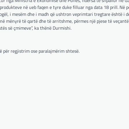
tur nga Ministria e Ekonomisë dhe Punës, ndërsa të shpallur në G
 produkteve në ueb faqen e tyre duke filluar nga data 18 prill. Në
ogël, i mesëm dhe i madh që ushtron veprimtari tregtare është i d
 në mënyrë të qartë dhe të arritshme, përmes një pjese të veçant
stës së çmimeve”, ka thënë Durmishi.
 për regjistrim ose paralajmërim shtesë.