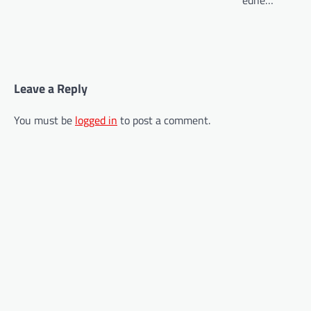
edhe…
Leave a Reply
LAJME
,
MË TË FUNDIT
Prokuroria në Shkup hapi
You must be
logged in
to post a comment.
hetim kundër tre shtetasve
turq që i zhvatën para një
biznesmeni poashtu nga
Turqia
adminadmin
October 1, 2025
Prokuroria Themelore Publike në Shkup ka
nisur hetim kundër tre shtetasve turq të cilët
dyshohet se duke përdorur kërcënime për…
LAJME
,
MË TË FUNDIT
EMV: Sezoni i ngrohjes në