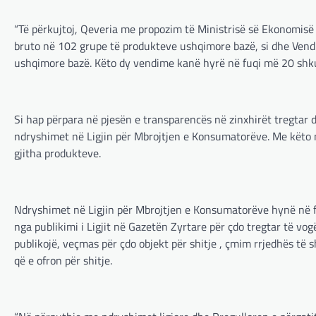
“Të përkujtoj, Qeveria me propozim të Ministrisë së Ekonomisë d
bruto në 102 grupe të produkteve ushqimore bazë, si dhe Vend
ushqimore bazë. Këto dy vendime kanë hyrë në fuqi më 20 shkurt 
Si hap përpara në pjesën e transparencës në zinxhirët tregtar d
ndryshimet në Ligjin për Mbrojtjen e Konsumatorëve. Me këto n
gjitha produkteve.
Ndryshimet në Ligjin për Mbrojtjen e Konsumatorëve hynë në f
nga publikimi i Ligjit në Gazetën Zyrtare për çdo tregtar të vo
publikojë, veçmas për çdo objekt për shitje , çmim rrjedhës të s
që e ofron për shitje.