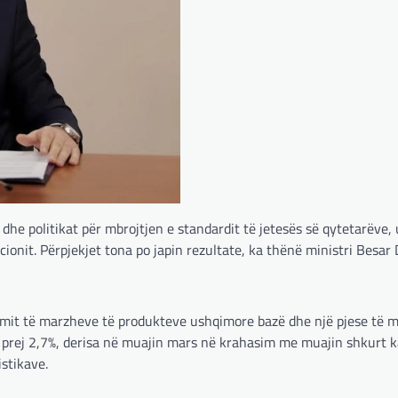
e politikat për mbrojtjen e standardit të jetesës së qytetarëve, 
onit. Përpjekjet tona po japin rezultate, ka thënë ministri Besar 
ufizimit të marzheve të produkteve ushqimore bazë dhe një pjese të 
tor prej 2,7%, derisa në muajin mars në krahasim me muajin shkurt 
istikave.