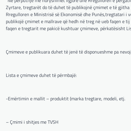
“Në përputhje me ndryshimet ligjore dhe Rregulloren e përgati
Zyrtare, tregtarët do të duhet të publikojnë çmimet e të gjitha
Rregulloren e Ministrisë së Ekonomisë dhe Punës,tregtatari i v
publikojë çmimet e mallrave që hedh në treg në ueb faqen e tij
faqen e tregtarit me pakicë kushtuar çmimeve, përkatësisht Li
Çmimeve e publikuara duhet të jenë të disponueshme pa nevojë
Lista e çmimeve duhet të përmbajë:
-Emërtimin e mallit – produktit (marka tregtare, modeli, etj.
– Çmimi i shitjes me TVSH