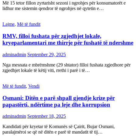
Më 15 tetor fillon zyrtarisht sezoni i ngrohjes për konsumatorët e
lidhur me sistemin qendror të ngrohjes në qytetin e…
Lajme
,
Më të fundit
RMV, filloi fushata për zgjedhjet lokale,
kryeparlamentari me thirrje për fushatë të ndershme
adminadmin
September 29, 2025
Nga mesnata e mbrëmshme (29 shtator) filloi fushata zgjedhore për
zgjedhjet lokale të këtij viti, rrethi i parë i të…
Më të fundit
,
Vendi
Osmani: Ditën e parë shpall gjendje krize për
papastërti, ndërtime pa leje dhe korrupsion
adminadmin
September 18, 2025
Kandidati për kryetar të Komunës së Çairit, Bujar Osmani,
paralajmëroi se që në ditën e parë të mandatit të tij…