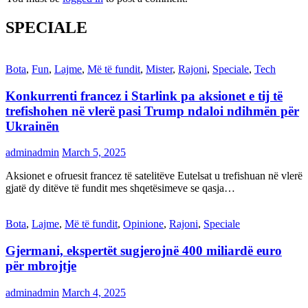
SPECIALE
Bota
,
Fun
,
Lajme
,
Më të fundit
,
Mister
,
Rajoni
,
Speciale
,
Tech
Konkurrenti francez i Starlink pa aksionet e tij të
trefishohen në vlerë pasi Trump ndaloi ndihmën për
Ukrainën
adminadmin
March 5, 2025
Aksionet e ofruesit francez të satelitëve Eutelsat u trefishuan në vlerë
gjatë dy ditëve të fundit mes shqetësimeve se qasja…
Bota
,
Lajme
,
Më të fundit
,
Opinione
,
Rajoni
,
Speciale
Gjermani, ekspertët sugjerojnë 400 miliardë euro
për mbrojtje
adminadmin
March 4, 2025