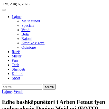
Skip
Thu, Aug 6, 2026
to
content
Lajme
Më të fundit
Speciale
Vendi
Bota
Rajoni
Kronikë e zezë
Opinione
Rozë
Mister
Fun
Tech
Shëndeti
Kulturë
Sport
Search
for:
Lajme
,
Vendi
Edhe bashkëpunëtori i Arben Fetaut fyen
ambasadorin Denion Meidani (FOTO)