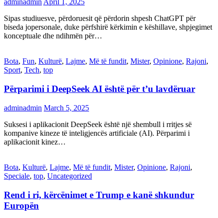
adminadmin
April 1, 2025
Sipas studiuesve, përdoruesit që përdorin shpesh ChatGPT për
biseda jopersonale, duke përfshirë kërkimin e këshillave, shpjegimet
konceptuale dhe ndihmën për…
Bota
,
Fun
,
Kulturë
,
Lajme
,
Më të fundit
,
Mister
,
Opinione
,
Rajoni
,
Sport
,
Tech
,
top
Përparimi i DeepSeek AI është për t’u lavdëruar
adminadmin
March 5, 2025
Suksesi i aplikacionit DeepSeek është një shembull i rritjes së
kompanive kineze të inteligjencës artificiale (AI). Përparimi i
aplikacionit kinez…
Bota
,
Kulturë
,
Lajme
,
Më të fundit
,
Mister
,
Opinione
,
Rajoni
,
Speciale
,
top
,
Uncategorized
Rend i ri, kërcënimet e Trump e kanë shkundur
Europën