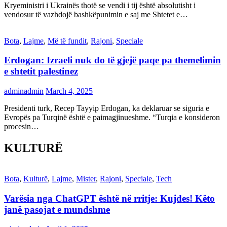
Kryeministri i Ukrainës thotë se vendi i tij është absolutisht i
vendosur të vazhdojë bashkëpunimin e saj me Shtetet e…
Bota
,
Lajme
,
Më të fundit
,
Rajoni
,
Speciale
Erdogan: Izraeli nuk do të gjejë paqe pa themelimin
e shtetit palestinez
adminadmin
March 4, 2025
Presidenti turk, Recep Tayyip Erdogan, ka deklaruar se siguria e
Evropës pa Turqinë është e paimagjinueshme. “Turqia e konsideron
procesin…
KULTURË
Bota
,
Kulturë
,
Lajme
,
Mister
,
Rajoni
,
Speciale
,
Tech
Varësia nga ChatGPT është në rritje: Kujdes! Këto
janë pasojat e mundshme