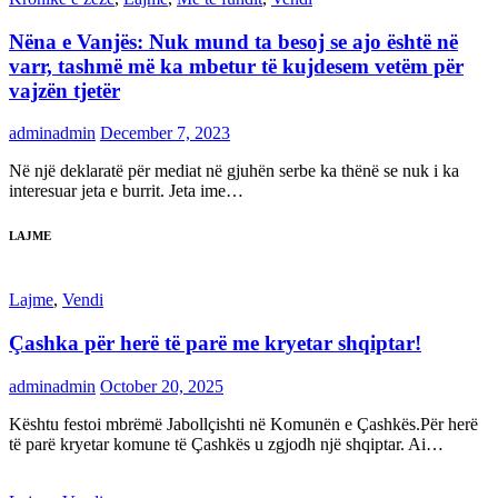
Nëna e Vanjës: Nuk mund ta besoj se ajo është në
varr, tashmë më ka mbetur të kujdesem vetëm për
vajzën tjetër
adminadmin
December 7, 2023
Në një deklaratë për mediat në gjuhën serbe ka thënë se nuk i ka
interesuar jeta e burrit. Jeta ime…
LAJME
Lajme
,
Vendi
Çashka për herë të parë me kryetar shqiptar!
adminadmin
October 20, 2025
Kështu festoi mbrëmë Jabollçishti në Komunën e Çashkës.Për herë
të parë kryetar komune të Çashkës u zgjodh një shqiptar. Ai…