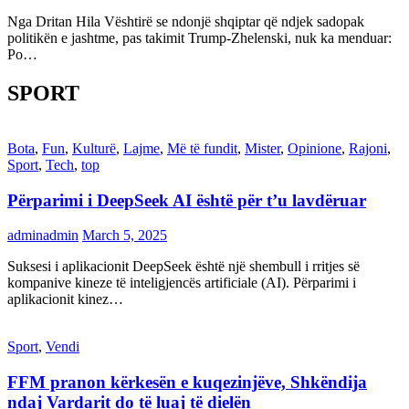
Nga Dritan Hila Vështirë se ndonjë shqiptar që ndjek sadopak
politikën e jashtme, pas takimit Trump-Zhelenski, nuk ka menduar:
Po…
SPORT
Bota
,
Fun
,
Kulturë
,
Lajme
,
Më të fundit
,
Mister
,
Opinione
,
Rajoni
,
Sport
,
Tech
,
top
Përparimi i DeepSeek AI është për t’u lavdëruar
adminadmin
March 5, 2025
Suksesi i aplikacionit DeepSeek është një shembull i rritjes së
kompanive kineze të inteligjencës artificiale (AI). Përparimi i
aplikacionit kinez…
Sport
,
Vendi
FFM pranon kërkesën e kuqezinjëve, Shkëndija
ndaj Vardarit do të luaj të dielën