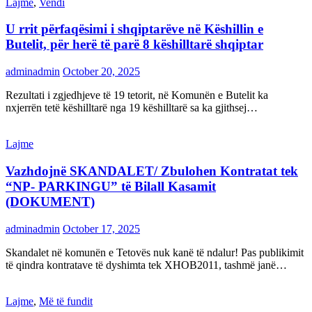
Lajme
,
Vendi
U rrit përfaqësimi i shqiptarëve në Këshillin e
Butelit, për herë të parë 8 këshilltarë shqiptar
adminadmin
October 20, 2025
Rezultati i zgjedhjeve të 19 tetorit, në Komunën e Butelit ka
nxjerrën tetë këshilltarë nga 19 këshilltarë sa ka gjithsej…
Lajme
Vazhdojnë SKANDALET/ Zbulohen Kontratat tek
“NP- PARKINGU” të Bilall Kasamit
(DOKUMENT)
adminadmin
October 17, 2025
Skandalet në komunën e Tetovës nuk kanë të ndalur! Pas publikimit
të qindra kontratave të dyshimta tek XHOB2011, tashmë janë…
Lajme
,
Më të fundit