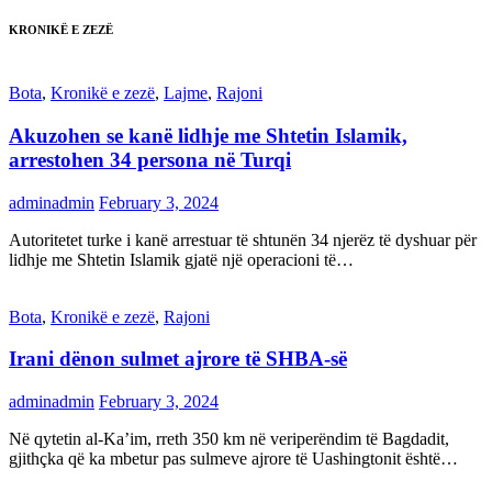
KRONIKË E ZEZË
Bota
,
Kronikë e zezë
,
Lajme
,
Rajoni
Akuzohen se kanë lidhje me Shtetin Islamik,
arrestohen 34 persona në Turqi
adminadmin
February 3, 2024
Autoritetet turke i kanë arrestuar të shtunën 34 njerëz të dyshuar për
lidhje me Shtetin Islamik gjatë një operacioni të…
Bota
,
Kronikë e zezë
,
Rajoni
Irani dënon sulmet ajrore të SHBA-së
adminadmin
February 3, 2024
Në qytetin al-Ka’im, rreth 350 km në veriperëndim të Bagdadit,
gjithçka që ka mbetur pas sulmeve ajrore të Uashingtonit është…