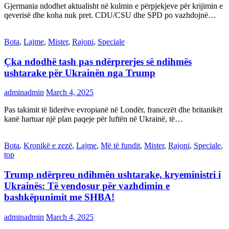
Gjermania ndodhet aktualisht në kulmin e përpjekjeve për krijimin e
qeverisë dhe koha nuk pret. CDU/CSU dhe SPD po vazhdojnë…
Bota
,
Lajme
,
Mister
,
Rajoni
,
Speciale
Çka ndodhë tash pas ndërprerjes së ndihmës
ushtarake për Ukrainën nga Trump
adminadmin
March 4, 2025
Pas takimit të liderëve evropianë në Londër, francezët dhe britanikët
kanë hartuar një plan paqeje për luftën në Ukrainë, të…
Bota
,
Kronikë e zezë
,
Lajme
,
Më të fundit
,
Mister
,
Rajoni
,
Speciale
,
top
Trump ndërpreu ndihmën ushtarake, kryeministri i
Ukrainës: Të vendosur për vazhdimin e
bashkëpunimit me SHBA!
adminadmin
March 4, 2025