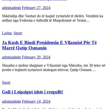
adminadmin
February 27, 2024
Shkëndija dhe Vardari do të luajnë zyrtarisht të dielën. Vendimi ka
ardhur nga Federata e futbollit të Maqedonisë së Veriut…
Lajme
,
Sport
Ja Kush E Bindi Presidentin E Vllaznisë Për Të
Marrë Qatip Osmanin
adminadmin
February 20, 2024
Skuadra e njohur shqiptare e Vllaznisë nga Shkodra, me 30 tetor në
postin e trajnerit zyrtarizoi strategun tetovar, Qatip Osmani.…
Sport
Goli i Leipzigut ishte i rregullt!
adminadmin
February 14, 2024