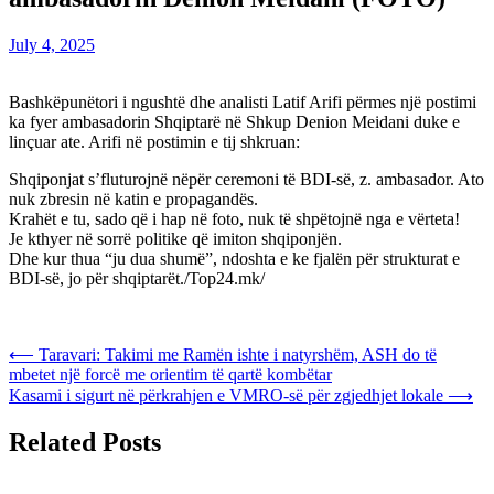
July 4, 2025
Bashkëpunëtori i ngushtë dhe analisti Latif Arifi përmes një postimi
ka fyer ambasadorin Shqiptarë në Shkup Denion Meidani duke e
linçuar ate. Arifi në postimin e tij shkruan:
Shqiponjat s’fluturojnë nëpër ceremoni të BDI-së, z. ambasador. Ato
nuk zbresin në katin e propagandës.
Krahët e tu, sado që i hap në foto, nuk të shpëtojnë nga e vërteta!
Je kthyer në sorrë politike që imiton shqiponjën.
Dhe kur thua “ju dua shumë”, ndoshta e ke fjalën për strukturat e
BDI-së, jo për shqiptarët./Top24.mk/
Post
⟵
Taravari: Takimi me Ramën ishte i natyrshëm, ASH do të
mbetet një forcë me orientim të qartë kombëtar
navigation
Kasami i sigurt në përkrahjen e VMRO-së për zgjedhjet lokale
⟶
Related Posts