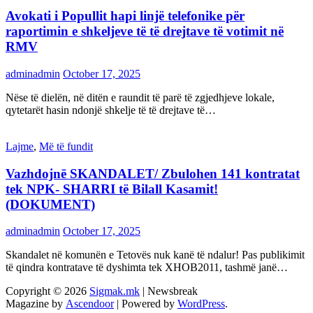
Avokati i Popullit hapi linjë telefonike për
raportimin e shkeljeve të të drejtave të votimit në
RMV
adminadmin
October 17, 2025
Nëse të dielën, në ditën e raundit të parë të zgjedhjeve lokale,
qytetarët hasin ndonjë shkelje të të drejtave të…
Lajme
,
Më të fundit
Vazhdojnē SKANDALET/ Zbulohen 141 kontratat
tek NPK- SHARRI të Bilall Kasamit!
(DOKUMENT)
adminadmin
October 17, 2025
Skandalet në komunën e Tetovës nuk kanë të ndalur! Pas publikimit
të qindra kontratave të dyshimta tek XHOB2011, tashmë janë…
Copyright © 2026
Sigmak.mk
| Newsbreak
Magazine by
Ascendoor
| Powered by
WordPress
.