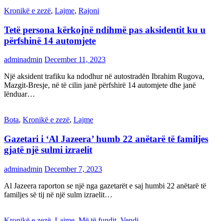
Kronikë e zezë
,
Lajme
,
Rajoni
Tetë persona kërkojnë ndihmë pas aksidentit ku u
përfshinë 14 automjete
adminadmin
December 11, 2023
Një aksident trafiku ka ndodhur në autostradën Ibrahim Rugova,
Mazgit-Bresje, në të cilin janë përfshirë 14 automjete dhe janë
lënduar…
Bota
,
Kronikë e zezë
,
Lajme
Gazetari i ‘Al Jazeera’ humb 22 anëtarë të familjes
gjatë një sulmi izraelit
adminadmin
December 7, 2023
Al Jazeera raporton se një nga gazetarët e saj humbi 22 anëtarë të
familjes së tij në një sulm izraelit…
Kronikë e zezë
,
Lajme
,
Më të fundit
,
Vendi