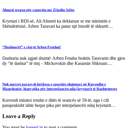
Ahmeti tregon për raportin me Zijadin Selën
Kryetari i BDI-së, Ali Ahmeti ka deklaruar se me ministrin e
Shëndetësisë, Arben Taravari ka patur një bisedë të shkurtë…
“Dashnorët” e rinj të Arben Fetahut!
Dashuria nuk zgjati shumë: Arben Fetahu braktis Taravarin dhe gjen
dy “të dashur” të rinj – Mickovskin dhe Kasamin Shkruan:…
Nuk merret parasysh kërkesa e opozitës shqiptare në Kuvendin e
Maqedonisë, hiqet pika për interpelancën ndaj kryetarit të Kushtetueses
Kuvendi miratoi rendin e ditës të seancës së 59-të, nga i cili
paraprakisht ishte hequr pika për interpelancën ndaj kryetarit…
Leave a Reply
You must be
logged in
to post a comment.