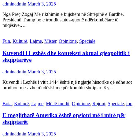
adminadmin
March 3, 2025
Nga Preç Zogaj Me rikthimin e bujshëm në Shtëpinë e Bardhë,
Presidenti Tramp po e trondit status-quonë ndërkombëtare të
miqësive,…
Fun
,
Kulturë
,
Lajme
,
Mister
,
Opinione
,
Speciale
Kuvendi i Lezhës dhe konteksti aktual gjeopolitik i
shqiptarëve
adminadmin
March 3, 2025
Kuvendi i Lezhës i vitit 1444 është një ngjarje historike që edhe sot
prodhon mesazhe rëndësishme për kombin shqiptar. Ky…
Bota
,
Kulturë
,
Lajme
,
Më të fundit
,
Opinione
,
Rajoni
,
Speciale
,
top
E megjithatë Amerika është opsioni më i mirë për
shqiptarët
adminadmin
March 3, 2025