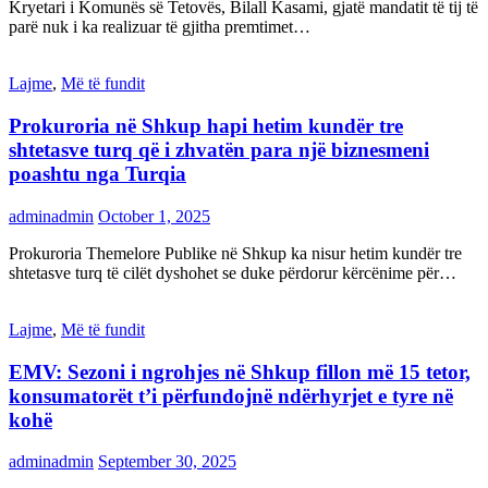
Kryetari i Komunës së Tetovës, Bilall Kasami, gjatë mandatit të tij të
parë nuk i ka realizuar të gjitha premtimet…
Lajme
,
Më të fundit
Prokuroria në Shkup hapi hetim kundër tre
shtetasve turq që i zhvatën para një biznesmeni
poashtu nga Turqia
adminadmin
October 1, 2025
Prokuroria Themelore Publike në Shkup ka nisur hetim kundër tre
shtetasve turq të cilët dyshohet se duke përdorur kërcënime për…
Lajme
,
Më të fundit
EMV: Sezoni i ngrohjes në Shkup fillon më 15 tetor,
konsumatorët t’i përfundojnë ndërhyrjet e tyre në
kohë
adminadmin
September 30, 2025