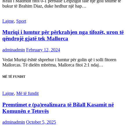
Reali i Madridit fitoi 0-1 përballë Leipzigut falë një goli shumë të
bukur të Brahim Diaz, duke hedhur një hap…
Lajme
,
Sport
Muriqi i lumtur për përkrahjen nga tifozët, uron të
qëndrojë gjatë tek Mallorca
adminadmin
February 12, 2024
Vedat Muriqi është shprehur i lumtur për golin që i solli fitoren
Mallorcas. Të dielën mbrëma, Mallorca fitoi 2:1 ndaj…
MË TË FUNDIT
Lajme
,
Më të fundit
Premtimet e (pa)realizuara të Bilall Kasamit në
Komunën e Tetovës
adminadmin
October 5, 2025