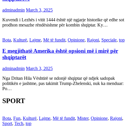
adminadmin
March 3, 2025
Kuvendi i Lezhës i vitit 1444 është një ngjarje historike që edhe sot
prodhon mesazhe rëndësishme për kombin shqiptar. Ky…
Bota
,
Kulturë
,
Lajme
,
Më të fundit
,
Opinione
,
Rajoni
,
Speciale
,
top
E megjithatë Amerika është opsioni më i mirë për
shqiptarët
adminadmin
March 3, 2025
Nga Dritan Hila Vështirë se ndonjë shqiptar që ndjek sadopak
politikën e jashtme, pas takimit Trump-Zhelenski, nuk ka menduar:
Po…
SPORT
Bota
,
Fun
,
Kulturë
,
Lajme
,
Më të fundit
,
Mister
,
Opinione
,
Rajoni
,
Sport
,
Tech
,
top