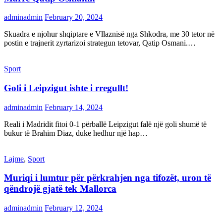
adminadmin
February 20, 2024
Skuadra e njohur shqiptare e Vllaznisë nga Shkodra, me 30 tetor në
postin e trajnerit zyrtarizoi strategun tetovar, Qatip Osmani.…
Sport
Goli i Leipzigut ishte i rregullt!
adminadmin
February 14, 2024
Reali i Madridit fitoi 0-1 përballë Leipzigut falë një goli shumë të
bukur të Brahim Diaz, duke hedhur një hap…
Lajme
,
Sport
Muriqi i lumtur për përkrahjen nga tifozët, uron të
qëndrojë gjatë tek Mallorca
adminadmin
February 12, 2024