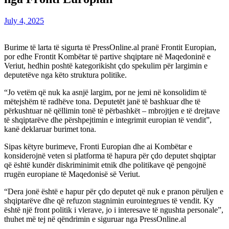
July 4, 2025
Burime të larta të sigurta të PressOnline.al pranë Frontit Europian,
por edhe Frontit Kombëtar të partive shqiptare në Maqedoninë e
Veriut, hedhin poshtë kategorikisht çdo spekulim për largimin e
deputetëve nga këto struktura politike.
“Jo vetëm që nuk ka asnjë largim, por ne jemi në konsolidim të
mëtejshëm të radhëve tona. Deputetët janë të bashkuar dhe të
përkushtuar në qëllimin tonë të përbashkët – mbrojtjen e të drejtave
të shqiptarëve dhe përshpejtimin e integrimit europian të vendit”,
kanë deklaruar burimet tona.
Sipas këtyre burimeve, Fronti Europian dhe ai Kombëtar e
konsiderojnë veten si platforma të hapura për çdo deputet shqiptar
që është kundër diskriminimit etnik dhe politikave që pengojnë
rrugën europiane të Maqedonisë së Veriut.
“Dera jonë është e hapur për çdo deputet që nuk e pranon përuljen e
shqiptarëve dhe që refuzon stagnimin eurointegrues të vendit. Ky
është një front politik i vlerave, jo i interesave të ngushta personale”,
thuhet më tej në qëndrimin e siguruar nga PressOnline.al