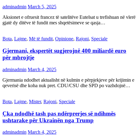
adminadmin
March 5, 2025
Aksionet e ofruesit francez të satelitëve Eutelsat u trefishuan në vlerë
gjatë dy ditëve të fundit mes shqetësimeve se qasja…
Bota
,
Lajme
,
Më të fundit
,
Opinione
,
Rajoni
,
Speciale
Gjermani, ekspertët sugjerojnë 400 miliardë euro
për mbrojtje
adminadmin
March 4, 2025
Gjermania ndodhet aktualisht në kulmin e përpjekjeve për krijimin e
qeverisë dhe koha nuk pret. CDU/CSU dhe SPD po vazhdojnë…
Bota
,
Lajme
,
Mister
,
Rajoni
,
Speciale
Çka ndodhë tash pas ndërprerjes së ndihmës
ushtarake për Ukrainën nga Trump
adminadmin
March 4, 2025