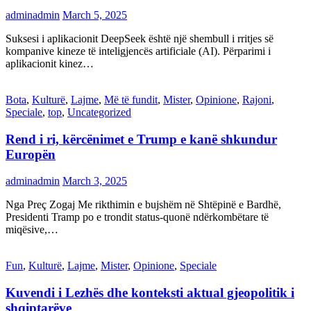
adminadmin
March 5, 2025
Suksesi i aplikacionit DeepSeek është një shembull i rritjes së
kompanive kineze të inteligjencës artificiale (AI). Përparimi i
aplikacionit kinez…
Bota
,
Kulturë
,
Lajme
,
Më të fundit
,
Mister
,
Opinione
,
Rajoni
,
Speciale
,
top
,
Uncategorized
Rend i ri, kërcënimet e Trump e kanë shkundur
Europën
adminadmin
March 3, 2025
Nga Preç Zogaj Me rikthimin e bujshëm në Shtëpinë e Bardhë,
Presidenti Tramp po e trondit status-quonë ndërkombëtare të
miqësive,…
Fun
,
Kulturë
,
Lajme
,
Mister
,
Opinione
,
Speciale
Kuvendi i Lezhës dhe konteksti aktual gjeopolitik i
shqiptarëve