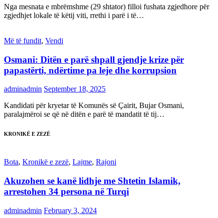
Nga mesnata e mbrëmshme (29 shtator) filloi fushata zgjedhore për
zgjedhjet lokale të këtij viti, rrethi i parë i të…
Më të fundit
,
Vendi
Osmani: Ditën e parë shpall gjendje krize për
papastërti, ndërtime pa leje dhe korrupsion
adminadmin
September 18, 2025
Kandidati për kryetar të Komunës së Çairit, Bujar Osmani,
paralajmëroi se që në ditën e parë të mandatit të tij…
KRONIKË E ZEZË
Bota
,
Kronikë e zezë
,
Lajme
,
Rajoni
Akuzohen se kanë lidhje me Shtetin Islamik,
arrestohen 34 persona në Turqi
adminadmin
February 3, 2024