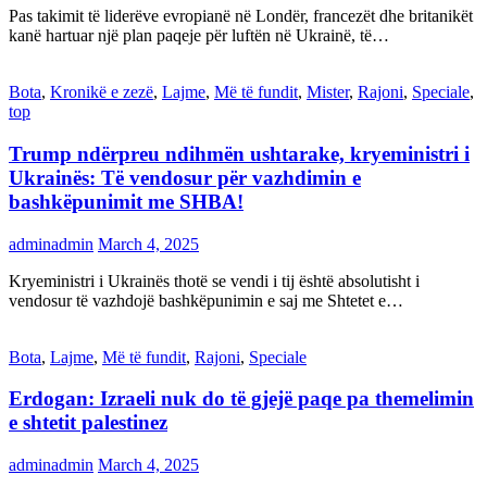
Pas takimit të liderëve evropianë në Londër, francezët dhe britanikët
kanë hartuar një plan paqeje për luftën në Ukrainë, të…
Bota
,
Kronikë e zezë
,
Lajme
,
Më të fundit
,
Mister
,
Rajoni
,
Speciale
,
top
Trump ndërpreu ndihmën ushtarake, kryeministri i
Ukrainës: Të vendosur për vazhdimin e
bashkëpunimit me SHBA!
adminadmin
March 4, 2025
Kryeministri i Ukrainës thotë se vendi i tij është absolutisht i
vendosur të vazhdojë bashkëpunimin e saj me Shtetet e…
Bota
,
Lajme
,
Më të fundit
,
Rajoni
,
Speciale
Erdogan: Izraeli nuk do të gjejë paqe pa themelimin
e shtetit palestinez
adminadmin
March 4, 2025