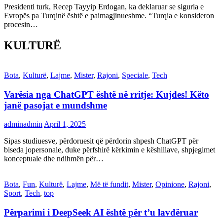
Presidenti turk, Recep Tayyip Erdogan, ka deklaruar se siguria e
Evropës pa Turqinë është e paimagjinueshme. “Turqia e konsideron
procesin…
KULTURË
Bota
,
Kulturë
,
Lajme
,
Mister
,
Rajoni
,
Speciale
,
Tech
Varësia nga ChatGPT është në rritje: Kujdes! Këto
janë pasojat e mundshme
adminadmin
April 1, 2025
Sipas studiuesve, përdoruesit që përdorin shpesh ChatGPT për
biseda jopersonale, duke përfshirë kërkimin e këshillave, shpjegimet
konceptuale dhe ndihmën për…
Bota
,
Fun
,
Kulturë
,
Lajme
,
Më të fundit
,
Mister
,
Opinione
,
Rajoni
,
Sport
,
Tech
,
top
Përparimi i DeepSeek AI është për t’u lavdëruar