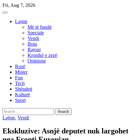
Skip
Fri, Aug 7, 2026
to
content
Lajme
Më të fundit
Speciale
Vendi
Bota
Rajoni
Kronikë e zezë
Opinione
Rozë
Mister
Fun
Tech
Shëndeti
Kulturë
Sport
Search
for:
Lajme
,
Vendi
Ekskluzive: Asnjë deputet nuk largohet
nga Fronti Europian