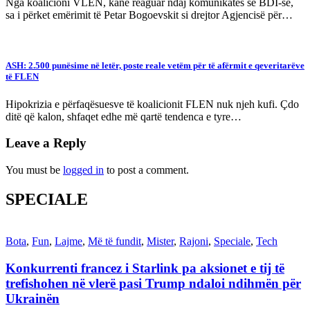
Nga koalicioni VLEN, kanë reaguar ndaj komunikatës së BDI-së,
sa i përket emërimit të Petar Bogoevskit si drejtor Agjencisë për…
ASH: 2.500 punësime në letër, poste reale vetëm për të afërmit e qeveritarëve
të FLEN
Hipokrizia e përfaqësuesve të koalicionit FLEN nuk njeh kufi. Çdo
ditë që kalon, shfaqet edhe më qartë tendenca e tyre…
Leave a Reply
You must be
logged in
to post a comment.
SPECIALE
Bota
,
Fun
,
Lajme
,
Më të fundit
,
Mister
,
Rajoni
,
Speciale
,
Tech
Konkurrenti francez i Starlink pa aksionet e tij të
trefishohen në vlerë pasi Trump ndaloi ndihmën për
Ukrainën