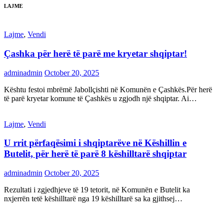
LAJME
Lajme
,
Vendi
Çashka për herë të parë me kryetar shqiptar!
adminadmin
October 20, 2025
Kështu festoi mbrëmë Jabollçishti në Komunën e Çashkës.Për herë
të parë kryetar komune të Çashkës u zgjodh një shqiptar. Ai…
Lajme
,
Vendi
U rrit përfaqësimi i shqiptarëve në Këshillin e
Butelit, për herë të parë 8 këshilltarë shqiptar
adminadmin
October 20, 2025
Rezultati i zgjedhjeve të 19 tetorit, në Komunën e Butelit ka
nxjerrën tetë këshilltarë nga 19 këshilltarë sa ka gjithsej…