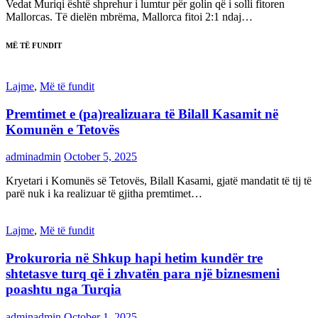
Vedat Muriqi është shprehur i lumtur për golin që i solli fitoren
Mallorcas. Të dielën mbrëma, Mallorca fitoi 2:1 ndaj…
MË TË FUNDIT
Lajme
,
Më të fundit
Premtimet e (pa)realizuara të Bilall Kasamit në
Komunën e Tetovës
adminadmin
October 5, 2025
Kryetari i Komunës së Tetovës, Bilall Kasami, gjatë mandatit të tij të
parë nuk i ka realizuar të gjitha premtimet…
Lajme
,
Më të fundit
Prokuroria në Shkup hapi hetim kundër tre
shtetasve turq që i zhvatën para një biznesmeni
poashtu nga Turqia
adminadmin
October 1, 2025