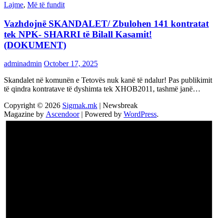
Lajme
,
Më të fundit
Vazhdojnē SKANDALET/ Zbulohen 141 kontratat
tek NPK- SHARRI të Bilall Kasamit!
(DOKUMENT)
adminadmin
October 17, 2025
Skandalet në komunën e Tetovës nuk kanë të ndalur! Pas publikimit
të qindra kontratave të dyshimta tek XHOB2011, tashmë janë…
Copyright © 2026
Sigmak.mk
| Newsbreak
Magazine by
Ascendoor
| Powered by
WordPress
.