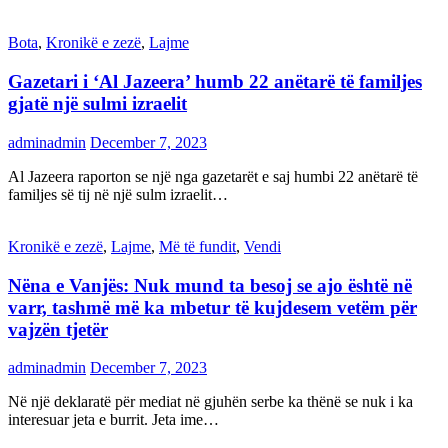
Bota
,
Kronikë e zezë
,
Lajme
Gazetari i ‘Al Jazeera’ humb 22 anëtarë të familjes
gjatë një sulmi izraelit
adminadmin
December 7, 2023
Al Jazeera raporton se një nga gazetarët e saj humbi 22 anëtarë të
familjes së tij në një sulm izraelit…
Kronikë e zezë
,
Lajme
,
Më të fundit
,
Vendi
Nëna e Vanjës: Nuk mund ta besoj se ajo është në
varr, tashmë më ka mbetur të kujdesem vetëm për
vajzën tjetër
adminadmin
December 7, 2023
Në një deklaratë për mediat në gjuhën serbe ka thënë se nuk i ka
interesuar jeta e burrit. Jeta ime…