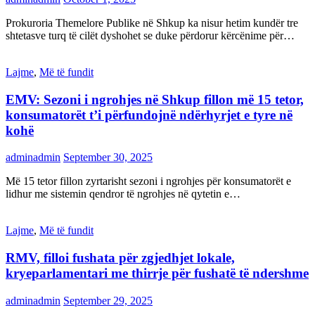
Prokuroria Themelore Publike në Shkup ka nisur hetim kundër tre
shtetasve turq të cilët dyshohet se duke përdorur kërcënime për…
Lajme
,
Më të fundit
EMV: Sezoni i ngrohjes në Shkup fillon më 15 tetor,
konsumatorët t’i përfundojnë ndërhyrjet e tyre në
kohë
adminadmin
September 30, 2025
Më 15 tetor fillon zyrtarisht sezoni i ngrohjes për konsumatorët e
lidhur me sistemin qendror të ngrohjes në qytetin e…
Lajme
,
Më të fundit
RMV, filloi fushata për zgjedhjet lokale,
kryeparlamentari me thirrje për fushatë të ndershme
adminadmin
September 29, 2025