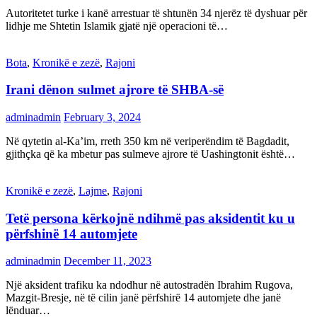
Autoritetet turke i kanë arrestuar të shtunën 34 njerëz të dyshuar për
lidhje me Shtetin Islamik gjatë një operacioni të…
Bota
,
Kronikë e zezë
,
Rajoni
Irani dënon sulmet ajrore të SHBA-së
adminadmin
February 3, 2024
Në qytetin al-Ka’im, rreth 350 km në veriperëndim të Bagdadit,
gjithçka që ka mbetur pas sulmeve ajrore të Uashingtonit është…
Kronikë e zezë
,
Lajme
,
Rajoni
Tetë persona kërkojnë ndihmë pas aksidentit ku u
përfshinë 14 automjete
adminadmin
December 11, 2023
Një aksident trafiku ka ndodhur në autostradën Ibrahim Rugova,
Mazgit-Bresje, në të cilin janë përfshirë 14 automjete dhe janë
lënduar…