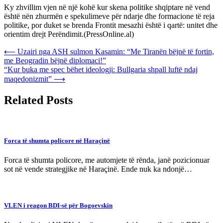
Ky zhvillim vjen në një kohë kur skena politike shqiptare në vend
është nën zhurmën e spekulimeve për ndarje dhe formacione të reja
politike, por duket se brenda Frontit mesazhi është i qartë: unitet dhe
orientim drejt Perëndimit.(PressOnline.al)
Post
⟵
Uzairi nga ASH sulmon Kasamin: “Me Tiranën bëjnë të fortin,
me Beogradin bëjnë diplomaci!”
navigation
“Kur buka me spec bëhet ideologji: Bullgaria shpall luftë ndaj
maqedonizmit”
⟶
Related Posts
Forca të shumta policore në Haraçinë
Forca të shumta policore, me automjete të rënda, janë pozicionuar
sot në vende strategjike në Haraçinë. Ende nuk ka ndonjë…
VLEN i reagon BDI-së për Bogoevskin