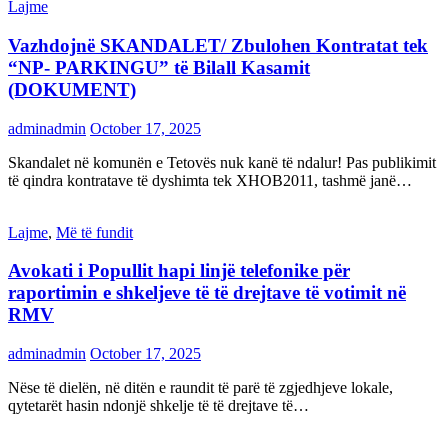
Lajme
Vazhdojnë SKANDALET/ Zbulohen Kontratat tek
“NP- PARKINGU” të Bilall Kasamit
(DOKUMENT)
adminadmin
October 17, 2025
Skandalet në komunën e Tetovës nuk kanë të ndalur! Pas publikimit
të qindra kontratave të dyshimta tek XHOB2011, tashmë janë…
Lajme
,
Më të fundit
Avokati i Popullit hapi linjë telefonike për
raportimin e shkeljeve të të drejtave të votimit në
RMV
adminadmin
October 17, 2025
Nëse të dielën, në ditën e raundit të parë të zgjedhjeve lokale,
qytetarët hasin ndonjë shkelje të të drejtave të…