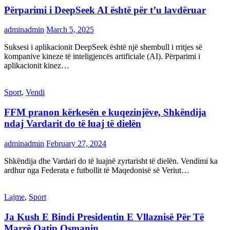
Përparimi i DeepSeek AI është për t’u lavdëruar
adminadmin
March 5, 2025
Suksesi i aplikacionit DeepSeek është një shembull i rritjes së
kompanive kineze të inteligjencës artificiale (AI). Përparimi i
aplikacionit kinez…
Sport
,
Vendi
FFM pranon kërkesën e kuqezinjëve, Shkëndija
ndaj Vardarit do të luaj të dielën
adminadmin
February 27, 2024
Shkëndija dhe Vardari do të luajnë zyrtarisht të dielën. Vendimi ka
ardhur nga Federata e futbollit të Maqedonisë së Veriut…
Lajme
,
Sport
Ja Kush E Bindi Presidentin E Vllaznisë Për Të
Marrë Qatip Osmanin