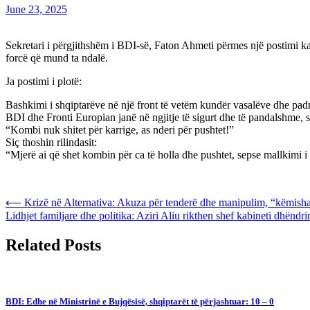
June 23, 2025
Sekretari i përgjithshëm i BDI-së, Faton Ahmeti përmes një postimi ka
forcë që mund ta ndalë.
Ja postimi i plotë:
Bashkimi i shqiptarëve në një front të vetëm kundër vasalëve dhe padr
BDI dhe Fronti Europian janë në ngjitje të sigurt dhe të pandalshme, se
“Kombi nuk shitet për karrige, as nderi për pushtet!”
Siç thoshin rilindasit:
“Mjerë ai që shet kombin për ca të holla dhe pushtet, sepse mallkimi i 
Post
⟵
Krizë në Alternativa: Akuza për tenderë dhe manipulim, “këmisha 
Lidhjet familjare dhe politika: Aziri Aliu rikthen shef kabineti dhëndrin
navigation
Related Posts
BDI: Edhe në Ministrinë e Bujqësisë, shqiptarët të përjashtuar: 10 – 0