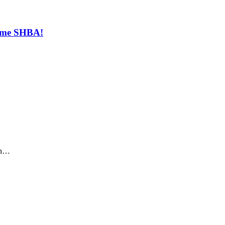
t me SHBA!
sin…