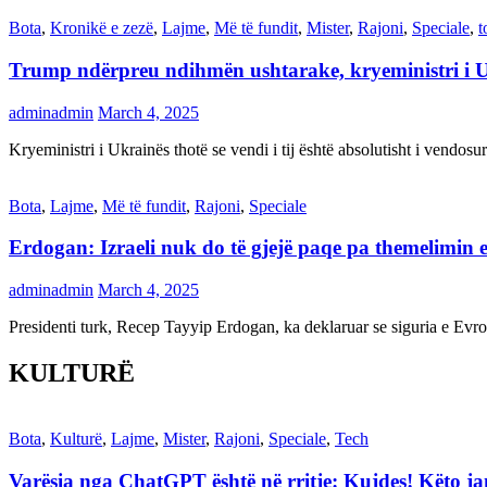
Bota
,
Kronikë e zezë
,
Lajme
,
Më të fundit
,
Mister
,
Rajoni
,
Speciale
,
t
Trump ndërpreu ndihmën ushtarake, kryeministri i 
adminadmin
March 4, 2025
Kryeministri i Ukrainës thotë se vendi i tij është absolutisht i vendo
Bota
,
Lajme
,
Më të fundit
,
Rajoni
,
Speciale
Erdogan: Izraeli nuk do të gjejë paqe pa themelimin e 
adminadmin
March 4, 2025
Presidenti turk, Recep Tayyip Erdogan, ka deklaruar se siguria e Ev
KULTURË
Bota
,
Kulturë
,
Lajme
,
Mister
,
Rajoni
,
Speciale
,
Tech
Varësia nga ChatGPT është në rritje: Kujdes! Këto 