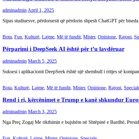
adminadmin
April 1, 2025
Sipas studiuesve, përdoruesit që përdorin shpesh ChatGPT për biseda
Bota
,
Fun
,
Kulturë
,
Lajme
,
Më të fundit
,
Mister
,
Opinione
,
Rajoni
,
Sp
Përparimi i DeepSeek AI është për t’u lavdëruar
adminadmin
March 5, 2025
Suksesi i aplikacionit DeepSeek është një shembull i rritjes së kompani
Bota
,
Kulturë
,
Lajme
,
Më të fundit
,
Mister
,
Opinione
,
Rajoni
,
Special
Rend i ri, kërcënimet e Trump e kanë shkundur Eur
adminadmin
March 3, 2025
Nga Preç Zogaj Me rikthimin e bujshëm në Shtëpinë e Bardhë, Presid
Fun
,
Kulturë
,
Lajme
,
Mister
,
Opinione
,
Speciale