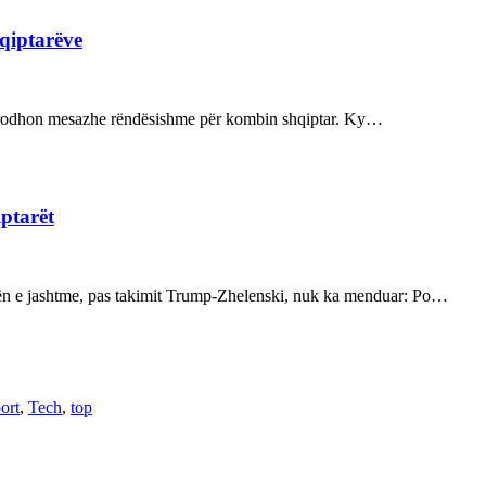
hqiptarëve
ot prodhon mesazhe rëndësishme për kombin shqiptar. Ky…
iptarët
kën e jashtme, pas takimit Trump-Zhelenski, nuk ka menduar: Po…
ort
,
Tech
,
top