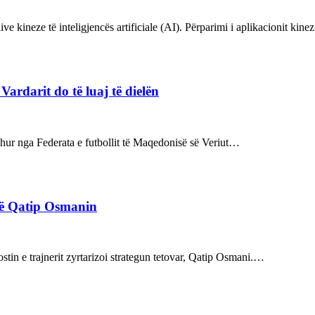
ve kineze të inteligjencës artificiale (AI). Përparimi i aplikacionit kin
rdarit do të luaj të dielën
rdhur nga Federata e futbollit të Maqedonisë së Veriut…
rë Qatip Osmanin
tin e trajnerit zyrtarizoi strategun tetovar, Qatip Osmani.…