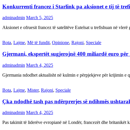
Konkurrenti francez i Starlink pa aksionet e tij të t
adminadmin
March 5, 2025
Aksionet e ofruesit francez të satelitëve Eutelsat u trefishuan në vler
Bota
,
Lajme
,
Më të fundit
,
Opinione
,
Rajoni
,
Speciale
Gjermani, ekspertët sugjerojnë 400 miliardë euro për
adminadmin
March 4, 2025
Gjermania ndodhet aktualisht në kulmin e përpjekjeve për krijimi
Bota
,
Lajme
,
Mister
,
Rajoni
,
Speciale
Çka ndodhë tash pas ndërprerjes së ndihmës ushtar
adminadmin
March 4, 2025
Pas takimit të liderëve evropianë në Londër, francezët dhe britanikët 