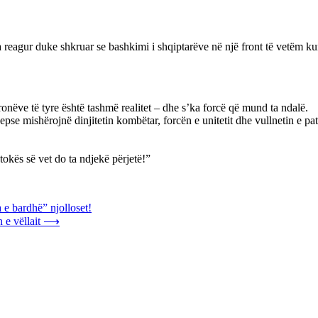
 reagur duke shkruar se bashkimi i shqiptarëve në një front të vetëm ku
onëve të tyre është tashmë realitet – dhe s’ka forcë që mund ta ndalë.
pse mishërojnë dinjitetin kombëtar, forcën e unitetit dhe vullnetin e pa
tokës së vet do ta ndjekë përjetë!”
e bardhë” njolloset!
 e vëllait
⟶