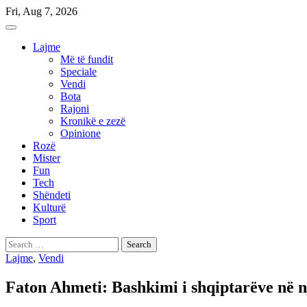
Skip
Fri, Aug 7, 2026
to
content
Lajme
Më të fundit
Speciale
Vendi
Bota
Rajoni
Kronikë e zezë
Opinione
Rozë
Mister
Fun
Tech
Shëndeti
Kulturë
Sport
Search
for:
Lajme
,
Vendi
Faton Ahmeti: Bashkimi i shqiptarëve në n