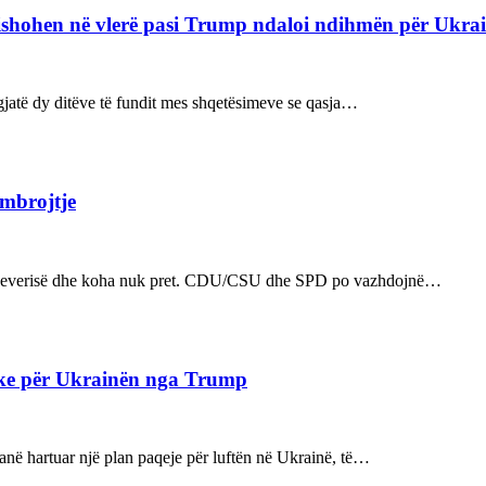
refishohen në vlerë pasi Trump ndaloi ndihmën për Ukra
ë gjatë dy ditëve të fundit mes shqetësimeve se qasja…
 mbrojtje
n e qeverisë dhe koha nuk pret. CDU/CSU dhe SPD po vazhdojnë…
ake për Ukrainën nga Trump
kanë hartuar një plan paqeje për luftën në Ukrainë, të…