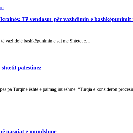
op
Ukrainës: Të vendosur për vazhdimin e bashkëpunimi
sur të vazhdojë bashkëpunimin e saj me Shtetet e…
shtetit palestinez
ropës pa Turqinë është e paimagjinueshme. “Turqia e konsideron proce
janë pasojat e mundshme