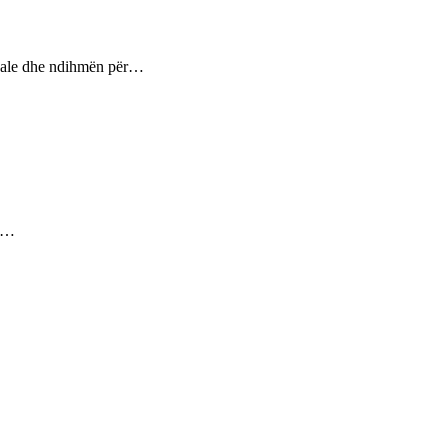
ptuale dhe ndihmën për…
ez…