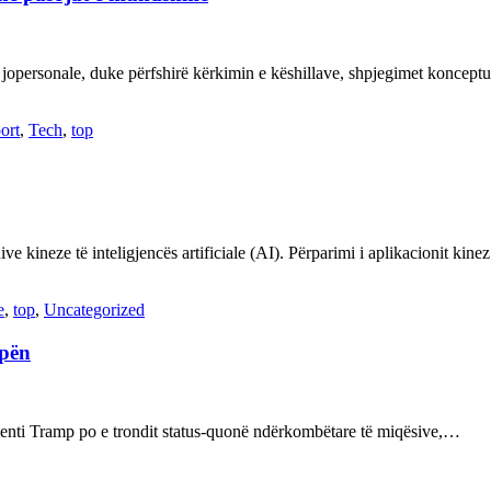
 jopersonale, duke përfshirë kërkimin e këshillave, shpjegimet konce
ort
,
Tech
,
top
ve kineze të inteligjencës artificiale (AI). Përparimi i aplikacionit kin
e
,
top
,
Uncategorized
opën
enti Tramp po e trondit status-quonë ndërkombëtare të miqësive,…