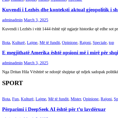
Kuvendi i Lezhës dhe konteksti aktual gjeopolitik i s
adminadmin
March 3, 2025
Kuvendi i Lezhës i vitit 1444 është një ngjarje historike që edhe s
Bota
,
Kulturë
,
Lajme
,
Më të fundit
,
Opinione
,
Rajoni
,
Speciale
,
top
E megjithatë Amerika është opsioni më i mirë për shq
adminadmin
March 3, 2025
Nga Dritan Hila Vështirë se ndonjë shqiptar që ndjek sadopak politi
SPORT
Bota
,
Fun
,
Kulturë
,
Lajme
,
Më të fundit
,
Mister
,
Opinione
,
Rajoni
,
Sp
Përparimi i DeepSeek AI është për t’u lavdëruar