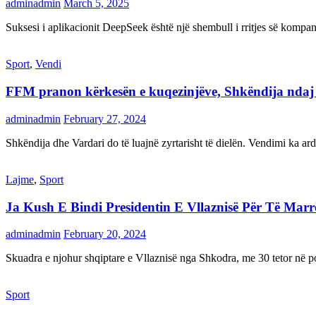
adminadmin
March 5, 2025
Suksesi i aplikacionit DeepSeek është një shembull i rritjes së kompani
Sport
,
Vendi
FFM pranon kërkesën e kuqezinjëve, Shkëndija ndaj Va
adminadmin
February 27, 2024
Shkëndija dhe Vardari do të luajnë zyrtarisht të dielën. Vendimi ka a
Lajme
,
Sport
Ja Kush E Bindi Presidentin E Vllaznisë Për Të Mar
adminadmin
February 20, 2024
Skuadra e njohur shqiptare e Vllaznisë nga Shkodra, me 30 tetor në pos
Sport