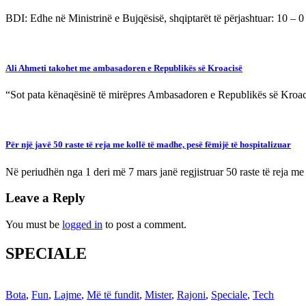
BDI: Edhe në Ministrinë e Bujqësisë, shqiptarët të përjashtuar: 10 –
Ali Ahmeti takohet me ambasadoren e Republikës së Kroacisë
“Sot pata kënaqësinë të mirëpres Ambasadoren e Republikës së Kroaci
Për një javë 50 raste të reja me kollë të madhe, pesë fëmijë të hospitalizuar
Në periudhën nga 1 deri më 7 mars janë regjistruar 50 raste të reja me
Leave a Reply
You must be
logged in
to post a comment.
SPECIALE
Bota
,
Fun
,
Lajme
,
Më të fundit
,
Mister
,
Rajoni
,
Speciale
,
Tech