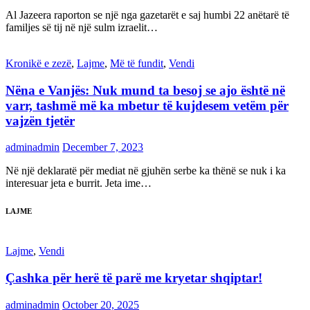
Al Jazeera raporton se një nga gazetarët e saj humbi 22 anëtarë të
familjes së tij në një sulm izraelit…
Kronikë e zezë
,
Lajme
,
Më të fundit
,
Vendi
Nëna e Vanjës: Nuk mund ta besoj se ajo është në
varr, tashmë më ka mbetur të kujdesem vetëm për
vajzën tjetër
adminadmin
December 7, 2023
Në një deklaratë për mediat në gjuhën serbe ka thënë se nuk i ka
interesuar jeta e burrit. Jeta ime…
LAJME
Lajme
,
Vendi
Çashka për herë të parë me kryetar shqiptar!
adminadmin
October 20, 2025