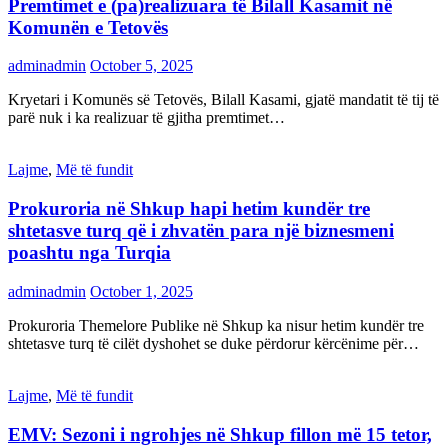
Premtimet e (pa)realizuara të Bilall Kasamit në
Komunën e Tetovës
adminadmin
October 5, 2025
Kryetari i Komunës së Tetovës, Bilall Kasami, gjatë mandatit të tij të
parë nuk i ka realizuar të gjitha premtimet…
Lajme
,
Më të fundit
Prokuroria në Shkup hapi hetim kundër tre
shtetasve turq që i zhvatën para një biznesmeni
poashtu nga Turqia
adminadmin
October 1, 2025
Prokuroria Themelore Publike në Shkup ka nisur hetim kundër tre
shtetasve turq të cilët dyshohet se duke përdorur kërcënime për…
Lajme
,
Më të fundit
EMV: Sezoni i ngrohjes në Shkup fillon më 15 tetor,