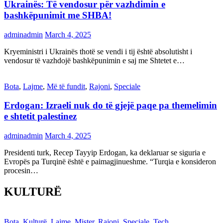
Ukrainës: Të vendosur për vazhdimin e
bashkëpunimit me SHBA!
adminadmin
March 4, 2025
Kryeministri i Ukrainës thotë se vendi i tij është absolutisht i
vendosur të vazhdojë bashkëpunimin e saj me Shtetet e…
Bota
,
Lajme
,
Më të fundit
,
Rajoni
,
Speciale
Erdogan: Izraeli nuk do të gjejë paqe pa themelimin
e shtetit palestinez
adminadmin
March 4, 2025
Presidenti turk, Recep Tayyip Erdogan, ka deklaruar se siguria e
Evropës pa Turqinë është e paimagjinueshme. “Turqia e konsideron
procesin…
KULTURË
Bota
,
Kulturë
,
Lajme
,
Mister
,
Rajoni
,
Speciale
,
Tech