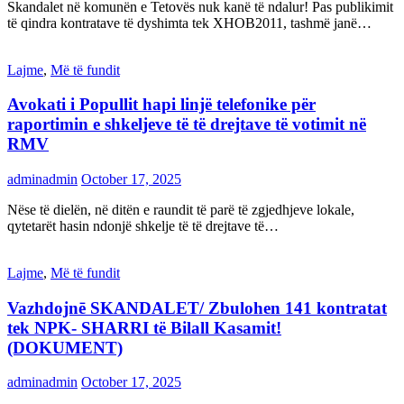
Skandalet në komunën e Tetovës nuk kanë të ndalur! Pas publikimit
të qindra kontratave të dyshimta tek XHOB2011, tashmë janë…
Lajme
,
Më të fundit
Avokati i Popullit hapi linjë telefonike për
raportimin e shkeljeve të të drejtave të votimit në
RMV
adminadmin
October 17, 2025
Nëse të dielën, në ditën e raundit të parë të zgjedhjeve lokale,
qytetarët hasin ndonjë shkelje të të drejtave të…
Lajme
,
Më të fundit
Vazhdojnē SKANDALET/ Zbulohen 141 kontratat
tek NPK- SHARRI të Bilall Kasamit!
(DOKUMENT)
adminadmin
October 17, 2025