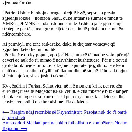
vjen nga Orbán.
“Patriotikisht e bllokojmë rrugën drejt BE-së, sepse na presin
zgjedhje lokale,” ironizon Saliu, duke shtuar se sulmet e fundit të
VMRO-DPMNE-së ndaj ish-ministrit të Jashtëm janë pjesë e një
strategjie për të shmangur një tjetër dështim të pritshëm në arenën
ndërkombëtare.
Ai përmbyll me tone sarkastike, duke iu drejtuar votuesve që
zgjodhën këtë drejtim politik:
“Por këtë e do ky popull, apo jo? Në shumicë të madhe votoi për një
qeveri që nuk do t’i miratojë ndryshimet kushtetuese. Për një qeveri
që do ta rikthejë emrin. Le ta bëjmë hapur atë që gjithmonë e keni
ëndërruar: ta rikthejmë yllin në flamur dhe në stemë. Dhe ta kthejmë
shtetin atje ku, sipas jush, i takon.”
Ky qëndrim i Furkan Saliut vjen në një moment kritik për rrugën
eurointegruese të Maqedonisë së Veriut, e cila mbetet e bllokuar për
shkak të mungesës së konsensusit për ndryshimet kushtetuese dhe
tensioneve politike të brendshme. Flaka Media
Post
⟵
Reagim ndaj retorikës së Kryeministrit: Pasojat nuk do t’i bartë
ai, por shteti
navigation
Ambasadori Meidani pret në takim futbollistin e kombëtares Nedim
Bajramin
⟶