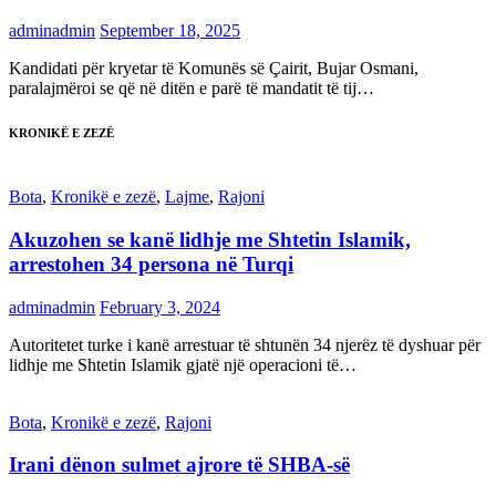
adminadmin
September 18, 2025
Kandidati për kryetar të Komunës së Çairit, Bujar Osmani,
paralajmëroi se që në ditën e parë të mandatit të tij…
KRONIKË E ZEZË
Bota
,
Kronikë e zezë
,
Lajme
,
Rajoni
Akuzohen se kanë lidhje me Shtetin Islamik,
arrestohen 34 persona në Turqi
adminadmin
February 3, 2024
Autoritetet turke i kanë arrestuar të shtunën 34 njerëz të dyshuar për
lidhje me Shtetin Islamik gjatë një operacioni të…
Bota
,
Kronikë e zezë
,
Rajoni
Irani dënon sulmet ajrore të SHBA-së