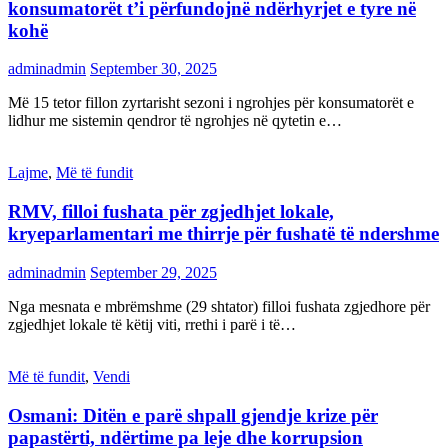
konsumatorët t’i përfundojnë ndërhyrjet e tyre në
kohë
adminadmin
September 30, 2025
Më 15 tetor fillon zyrtarisht sezoni i ngrohjes për konsumatorët e
lidhur me sistemin qendror të ngrohjes në qytetin e…
Lajme
,
Më të fundit
RMV, filloi fushata për zgjedhjet lokale,
kryeparlamentari me thirrje për fushatë të ndershme
adminadmin
September 29, 2025
Nga mesnata e mbrëmshme (29 shtator) filloi fushata zgjedhore për
zgjedhjet lokale të këtij viti, rrethi i parë i të…
Më të fundit
,
Vendi
Osmani: Ditën e parë shpall gjendje krize për
papastërti, ndërtime pa leje dhe korrupsion