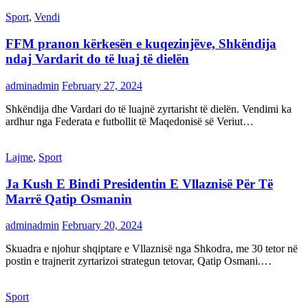
Sport
,
Vendi
FFM pranon kërkesën e kuqezinjëve, Shkëndija
ndaj Vardarit do të luaj të dielën
adminadmin
February 27, 2024
Shkëndija dhe Vardari do të luajnë zyrtarisht të dielën. Vendimi ka
ardhur nga Federata e futbollit të Maqedonisë së Veriut…
Lajme
,
Sport
Ja Kush E Bindi Presidentin E Vllaznisë Për Të
Marrë Qatip Osmanin
adminadmin
February 20, 2024
Skuadra e njohur shqiptare e Vllaznisë nga Shkodra, me 30 tetor në
postin e trajnerit zyrtarizoi strategun tetovar, Qatip Osmani.…
Sport