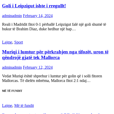
Goli i Leipzigut ishte i rregullt!
adminadmin
February 14, 2024
Reali i Madridit fitoi 0-1 përballë Leipzigut falë një goli shumë të
bukur të Brahim Diaz, duke hedhur një hap…
Lajme
,
Sport
Muriqi i lumtur për përkrahjen nga tifozët, uron të
qëndrojë gjatë tek Mallorca
adminadmin
February 12, 2024
Vedat Muriqi është shprehur i lumtur për golin që i solli fitoren
Mallorcas. Të dielën mbrëma, Mallorca fitoi 2:1 ndaj…
MË TË FUNDIT
Lajme
,
Më të fundit