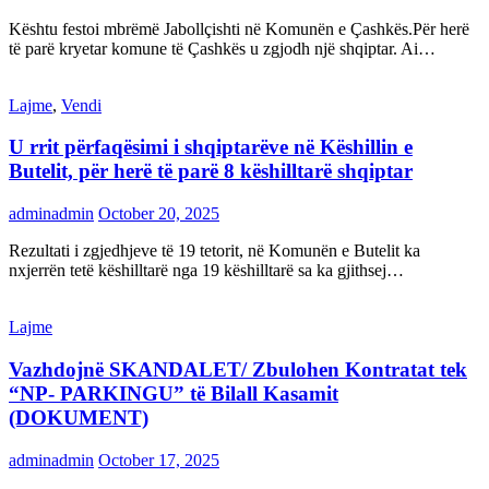
Kështu festoi mbrëmë Jabollçishti në Komunën e Çashkës.Për herë
të parë kryetar komune të Çashkës u zgjodh një shqiptar. Ai…
Lajme
,
Vendi
U rrit përfaqësimi i shqiptarëve në Këshillin e
Butelit, për herë të parë 8 këshilltarë shqiptar
adminadmin
October 20, 2025
Rezultati i zgjedhjeve të 19 tetorit, në Komunën e Butelit ka
nxjerrën tetë këshilltarë nga 19 këshilltarë sa ka gjithsej…
Lajme
Vazhdojnë SKANDALET/ Zbulohen Kontratat tek
“NP- PARKINGU” të Bilall Kasamit
(DOKUMENT)
adminadmin
October 17, 2025