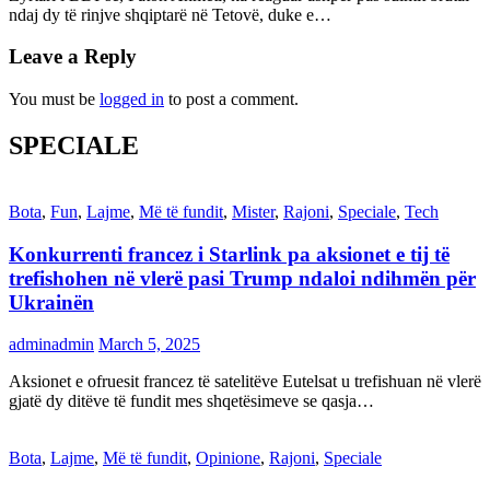
ndaj dy të rinjve shqiptarë në Tetovë, duke e…
Leave a Reply
You must be
logged in
to post a comment.
SPECIALE
Bota
,
Fun
,
Lajme
,
Më të fundit
,
Mister
,
Rajoni
,
Speciale
,
Tech
Konkurrenti francez i Starlink pa aksionet e tij të
trefishohen në vlerë pasi Trump ndaloi ndihmën për
Ukrainën
adminadmin
March 5, 2025
Aksionet e ofruesit francez të satelitëve Eutelsat u trefishuan në vlerë
gjatë dy ditëve të fundit mes shqetësimeve se qasja…
Bota
,
Lajme
,
Më të fundit
,
Opinione
,
Rajoni
,
Speciale