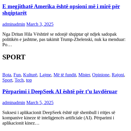
E megjithatë Amerika është opsioni më i mirë për
shqiptarët
adminadmin
March 3, 2025
Nga Dritan Hila Vështirë se ndonjë shqiptar që ndjek sadopak
politikën e jashtme, pas takimit Trump-Zhelenski, nuk ka menduar:
Po…
SPORT
Bota
,
Fun
,
Kulturë
,
Lajme
,
Më të fundit
,
Mister
,
Opinione
,
Rajoni
,
Sport
,
Tech
,
top
Përparimi i DeepSeek AI është për t’u lavdëruar
adminadmin
March 5, 2025
Suksesi i aplikacionit DeepSeek është një shembull i rritjes së
kompanive kineze të inteligjencës artificiale (AI). Përparimi i
aplikacionit kinez…