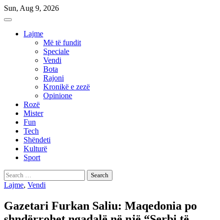
Skip
Sun, Aug 9, 2026
to
content
Lajme
Më të fundit
Speciale
Vendi
Bota
Rajoni
Kronikë e zezë
Opinione
Rozë
Mister
Fun
Tech
Shëndeti
Kulturë
Sport
Search
for:
Lajme
,
Vendi
Gazetari Furkan Saliu: Maqedonia po
shndërrohet ngadalë në një “Serbi të