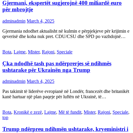
Gjermani, ekspertët sugjerojnë 400 miliardë euro
për mbrojtje
adminadmin
March 4, 2025
Gjermania ndodhet aktualisht në kulmin e përpjekjeve për krijimin e
qeverisë dhe koha nuk pret. CDU/CSU dhe SPD po vazhdojnë…
Bota
,
Lajme
,
Mister
,
Rajoni
,
Speciale
Çka ndodhë tash pas ndërprerjes së ndihmës
ushtarake për Ukrainën nga Trump
adminadmin
March 4, 2025
Pas takimit të liderëve evropianë në Londër, francezët dhe britanikët
kanë hartuar një plan paqeje për luftën në Ukrainë, të…
Bota
,
Kronikë e zezë
,
Lajme
,
Më të fundit
,
Mister
,
Rajoni
,
Speciale
,
top
Trump ndërpreu ndihmën ushtarake, kryeministri i