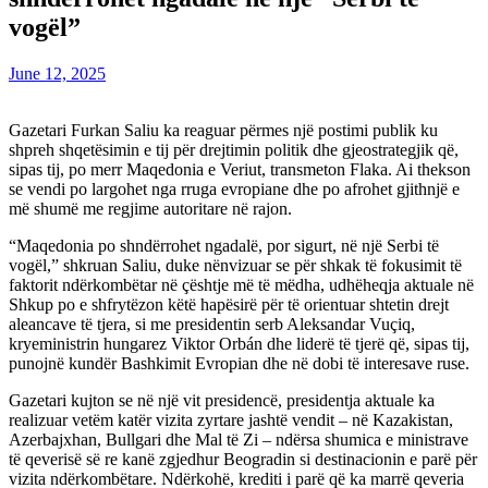
vogël”
June 12, 2025
Gazetari Furkan Saliu ka reaguar përmes një postimi publik ku
shpreh shqetësimin e tij për drejtimin politik dhe gjeostrategjik që,
sipas tij, po merr Maqedonia e Veriut, transmeton Flaka. Ai thekson
se vendi po largohet nga rruga evropiane dhe po afrohet gjithnjë e
më shumë me regjime autoritare në rajon.
“Maqedonia po shndërrohet ngadalë, por sigurt, në një Serbi të
vogël,” shkruan Saliu, duke nënvizuar se për shkak të fokusimit të
faktorit ndërkombëtar në çështje më të mëdha, udhëheqja aktuale në
Shkup po e shfrytëzon këtë hapësirë për të orientuar shtetin drejt
aleancave të tjera, si me presidentin serb Aleksandar Vuçiq,
kryeministrin hungarez Viktor Orbán dhe liderë të tjerë që, sipas tij,
punojnë kundër Bashkimit Evropian dhe në dobi të interesave ruse.
Gazetari kujton se në një vit presidencë, presidentja aktuale ka
realizuar vetëm katër vizita zyrtare jashtë vendit – në Kazakistan,
Azerbajxhan, Bullgari dhe Mal të Zi – ndërsa shumica e ministrave
të qeverisë së re kanë zgjedhur Beogradin si destinacionin e parë për
vizita ndërkombëtare. Ndërkohë, krediti i parë që ka marrë qeveria