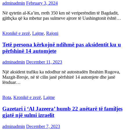
adminadmin
February 3, 2024
Në qytetin al-Ka’im, rreth 350 km në veriperëndim të Bagdadit,
gjithçka që ka mbetur pas sulmeve ajrore të Uashingtonit është…
Kronikë e zezë
,
Lajme
,
Rajoni
Tetë persona kërkojnë ndihmë pas aksidentit ku u
përfshinë 14 automjete
adminadmin
December 11, 2023
Një aksident trafiku ka ndodhur në autostradën Ibrahim Rugova,
Mazgit-Bresje, në të cilin janë përfshirë 14 automjete dhe janë
lënduar…
Bota
,
Kronikë e zezë
,
Lajme
Gazetari i ‘Al Jazeera’ humb 22 anëtarë të familjes
gjatë një sulmi izraelit
adminadmin
December 7, 2023