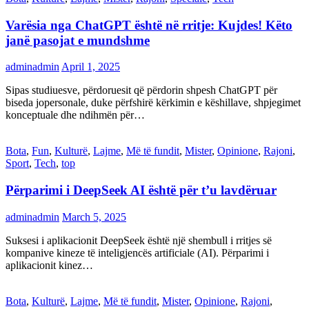
Varësia nga ChatGPT është në rritje: Kujdes! Këto
janë pasojat e mundshme
adminadmin
April 1, 2025
Sipas studiuesve, përdoruesit që përdorin shpesh ChatGPT për
biseda jopersonale, duke përfshirë kërkimin e këshillave, shpjegimet
konceptuale dhe ndihmën për…
Bota
,
Fun
,
Kulturë
,
Lajme
,
Më të fundit
,
Mister
,
Opinione
,
Rajoni
,
Sport
,
Tech
,
top
Përparimi i DeepSeek AI është për t’u lavdëruar
adminadmin
March 5, 2025
Suksesi i aplikacionit DeepSeek është një shembull i rritjes së
kompanive kineze të inteligjencës artificiale (AI). Përparimi i
aplikacionit kinez…
Bota
,
Kulturë
,
Lajme
,
Më të fundit
,
Mister
,
Opinione
,
Rajoni
,