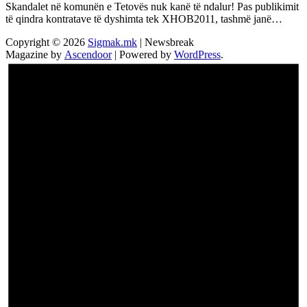
Skandalet në komunën e Tetovës nuk kanë të ndalur! Pas publikimit
të qindra kontratave të dyshimta tek XHOB2011, tashmë janë…
Copyright © 2026
Sigmak.mk
| Newsbreak
Magazine by
Ascendoor
| Powered by
WordPress
.