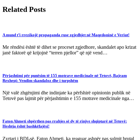
Related Posts
A mund t’i rrezikojë propaganda ruse zgjedhjet në Maqedoninë e Veriut!
Me rëndësi është të dihet se proceset zgjedhore, skandalet apo krizat
janë faktorë që krijojnë “terren pjellor” që një vend…
Përjashtimi për punësim të 155 motrave medicinale në Tetovë, Bajram
Rexhepi: Vendim skandaloz dhe i turpshëm
Një valë zhgënjimi dhe indinjate ka përfshirë opinionin publik në
Tetovë pas lajmit për përjashtimin e 155 motrave medicinale nga…
Faton Ahmeti shpërthen pas rrahjes së dy të rinjve shqiptarë në Tetovë:
Heshtja është bashkëfajësi!
Zyrtari i BDI-së, Faton Ahmeti, ka reaguar ashpër pas sulmit brutal