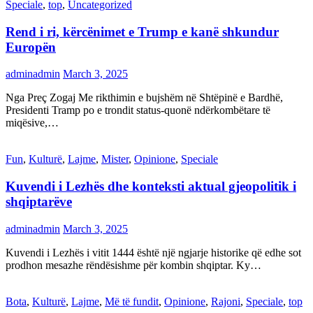
Speciale
,
top
,
Uncategorized
Rend i ri, kërcënimet e Trump e kanë shkundur
Europën
adminadmin
March 3, 2025
Nga Preç Zogaj Me rikthimin e bujshëm në Shtëpinë e Bardhë,
Presidenti Tramp po e trondit status-quonë ndërkombëtare të
miqësive,…
Fun
,
Kulturë
,
Lajme
,
Mister
,
Opinione
,
Speciale
Kuvendi i Lezhës dhe konteksti aktual gjeopolitik i
shqiptarëve
adminadmin
March 3, 2025
Kuvendi i Lezhës i vitit 1444 është një ngjarje historike që edhe sot
prodhon mesazhe rëndësishme për kombin shqiptar. Ky…
Bota
,
Kulturë
,
Lajme
,
Më të fundit
,
Opinione
,
Rajoni
,
Speciale
,
top