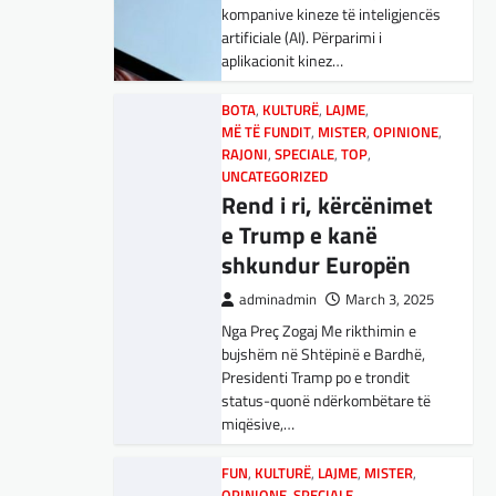
adminadmin
March 5, 2025
kompanive kineze të inteligjencës
Maqedonisë së Veriut…
Aksionet e ofruesit francez të
artificiale (AI). Përparimi i
satelitëve Eutelsat u trefishuan
aplikacionit kinez…
LAJME
,
SPORT
në vlerë gjatë dy ditëve të fundit
Ja Kush E Bindi
mes shqetësimeve se qasja…
BOTA
,
KULTURË
,
LAJME
,
Presidentin E
MË TË FUNDIT
,
MISTER
,
OPINIONE
,
Vllaznisë Për Të
BOTA
RAJONI
,
LAJME
,
SPECIALE
,
MË TË FUNDIT
,
TOP
,
,
OPINIONE
UNCATEGORIZED
Marrë Qatip Osmanin
,
RAJONI
,
SPECIALE
Gjermani, ekspertët
Rend i ri, kërcënimet
adminadmin
February 20,
sugjerojnë 400
e Trump e kanë
2024
miliardë euro për
shkundur Europën
Skuadra e njohur shqiptare e
mbrojtje
Vllaznisë nga Shkodra, me 30
adminadmin
March 3, 2025
tetor në postin e trajnerit
Nga Preç Zogaj Me rikthimin e
adminadmin
March 4, 2025
zyrtarizoi strategun tetovar, Qatip
bujshëm në Shtëpinë e Bardhë,
Gjermania ndodhet aktualisht në
Osmani.…
Presidenti Tramp po e trondit
kulmin e përpjekjeve për krijimin e
status-quonë ndërkombëtare të
qeverisë dhe koha nuk pret.
SPORT
miqësive,…
CDU/CSU dhe SPD po
Goli i Leipzigut ishte i
vazhdojnë…
rregullt!
FUN
,
KULTURË
,
LAJME
,
MISTER
,
OPINIONE
,
SPECIALE