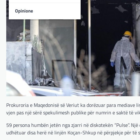
Opinione
Prokuroria e Maqedonisë së Veriut ka dorëzuar para mediave li
vjen pas një sërë spekulimesh publike për numrin e saktë të vi
59 persona humbën jetën nga zjarri në diskotekën “Pulse”. Një 
udhëtuar disa herë në linjën Koçan-Shkup në përpjekje për të s