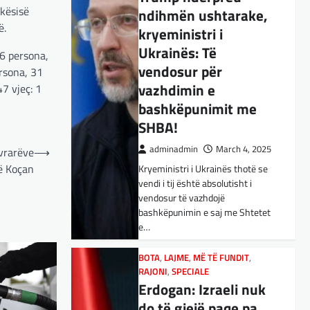
ekësisë
ndihmën ushtarake,
BOTA
,
KULTURË
,
LAJME
,
MË TË FUNDIT
,
OPINIONE
,
RAJONI
,
ë.
kryeministri i
SPECIALE
,
TOP
Ukrainës: Të
E megjithatë
 6 persona,
vendosur për
ersona, 31
Amerika është
vazhdimin e
47 vjeç: 1
opsioni më i mirë për
bashkëpunimit me
shqiptarët
SHBA!
adminadmin
March 3, 2025
adminadmin
March 4, 2025
 vrarëve
⟶
Nga Dritan Hila Vështirë se
në Koçan
Kryeministri i Ukrainës thotë se
ndonjë shqiptar që ndjek sadopak
vendi i tij është absolutisht i
politikën e jashtme, pas takimit
vendosur të vazhdojë
Trump-Zhelenski, nuk ka
bashkëpunimin e saj me Shtetet
menduar: Po…
e…
BOTA
,
KULTURË
,
LAJME
,
MISTER
,
RAJONI
,
SPECIALE
,
TECH
BOTA
,
LAJME
,
MË TË FUNDIT
,
Varësia nga ChatGPT
RAJONI
,
SPECIALE
Erdogan: Izraeli nuk
është në rritje:
do të gjejë paqe pa