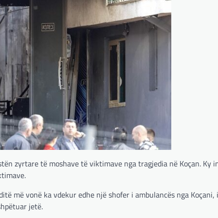
stën zyrtare të moshave të viktimave nga tragjedia në Koçan. Ky 
ktimave.
ditë më vonë ka vdekur edhe një shofer i ambulancës nga Koçani, i 
hpëtuar jetë.