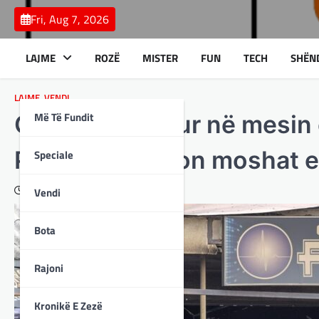
Skip
Fri, Aug 7, 2026
to
content
LAJME
ROZË
MISTER
FUN
TECH
SHËN
LAJME
,
VENDI
Më Të Fundit
Gjashtë të mitur në mesin 
Publike publikon moshat e
Speciale
March 20, 2025
Vendi
Bota
Rajoni
Kronikë E Zezë