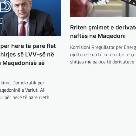
Rriten çmimet e derivat
naftës në Maqedoni
për herë të parë flet
Komisioni Rregullator për Energ
njofton se do të ketë rritje të 
shirjes së LVV-së në
shitjes me pakicë të derivateve
e Maqedonisë së
hkimit Demokratik për
qedoninë e Veriut, Ali
ur për herë të parë rreth