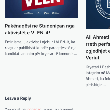
Pakënaqësi në Studeniçan nga
aktivistët e VLEN-it!
Ali Ahmeti 
Emir Ismaili, aktivist i njohur i VLEN-it, ka
rreth përf
reaguar publikisht kundër paraqitjes së një
zgjedhjet 
kandidati anonim për kryetar të komunës…
Veriut
Kryetari i Bas
Integrim në Ma
Ahmeti, ka fol
përfshirjes…
Leave a Reply
You must be
logged in
to post a comment.