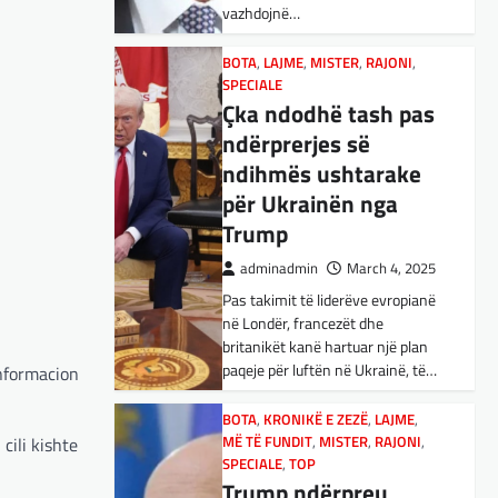
vazhdojnë…
Nga Preç Zogaj Me rikthimin e
bujshëm në Shtëpinë e Bardhë,
BOTA
,
LAJME
,
MISTER
,
RAJONI
,
Presidenti Tramp po e trondit
SPECIALE
status-quonë ndërkombëtare të
Çka ndodhë tash pas
miqësive,…
ndërprerjes së
ndihmës ushtarake
FUN
,
KULTURË
,
LAJME
,
MISTER
,
OPINIONE
,
SPECIALE
për Ukrainën nga
Kuvendi i Lezhës dhe
Trump
konteksti aktual
adminadmin
March 4, 2025
gjeopolitik i
Pas takimit të liderëve evropianë
shqiptarëve
në Londër, francezët dhe
adminadmin
March 3, 2025
britanikët kanë hartuar një plan
paqeje për luftën në Ukrainë, të…
informacion
Kuvendi i Lezhës i vitit 1444
është një ngjarje historike që
edhe sot prodhon mesazhe
BOTA
,
KRONIKË E ZEZË
,
LAJME
,
cili kishte
MË TË FUNDIT
rëndësishme për kombin
,
MISTER
,
RAJONI
,
SPECIALE
,
TOP
shqiptar. Ky…
Trump ndërpreu