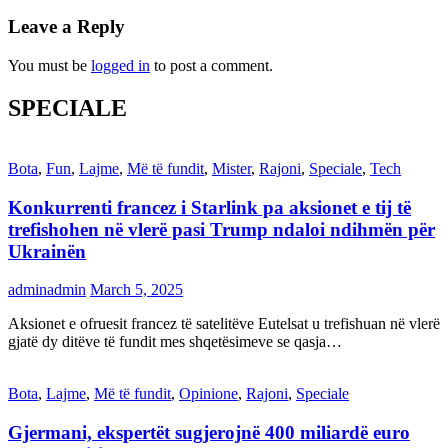
Leave a Reply
You must be
logged in
to post a comment.
SPECIALE
Bota
,
Fun
,
Lajme
,
Më të fundit
,
Mister
,
Rajoni
,
Speciale
,
Tech
Konkurrenti francez i Starlink pa aksionet e tij të
trefishohen në vlerë pasi Trump ndaloi ndihmën për
Ukrainën
adminadmin
March 5, 2025
Aksionet e ofruesit francez të satelitëve Eutelsat u trefishuan në vlerë
gjatë dy ditëve të fundit mes shqetësimeve se qasja…
Bota
,
Lajme
,
Më të fundit
,
Opinione
,
Rajoni
,
Speciale
Gjermani, ekspertët sugjerojnë 400 miliardë euro