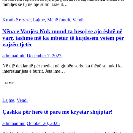
familjes së tij në një sulm izraelit…
Kronikë e zezë
,
Lajme
,
Më të fundit
,
Vendi
Nëna e Vanjës: Nuk mund ta besoj se ajo është në
varr, tashmë më ka mbetur të kujdesem vetëm për
vajzën tjetër
adminadmin
December 7, 2023
Në një deklaratë për mediat në gjuhën serbe ka thënë se nuk i ka
interesuar jeta e burrit. Jeta ime…
LAJME
Lajme
,
Vendi
Çashka për herë të parë me kryetar shqiptar!
adminadmin
October 20, 2025