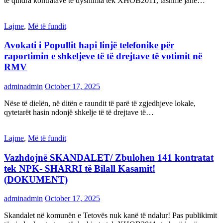
të qindra kontratave të dyshimta tek XHOB2011, tashmë janë…
Lajme
,
Më të fundit
Avokati i Popullit hapi linjë telefonike për
raportimin e shkeljeve të të drejtave të votimit në
RMV
adminadmin
October 17, 2025
Nëse të dielën, në ditën e raundit të parë të zgjedhjeve lokale,
qytetarët hasin ndonjë shkelje të të drejtave të…
Lajme
,
Më të fundit
Vazhdojnē SKANDALET/ Zbulohen 141 kontratat
tek NPK- SHARRI të Bilall Kasamit!
(DOKUMENT)
adminadmin
October 17, 2025
Skandalet në komunën e Tetovës nuk kanë të ndalur! Pas publikimit