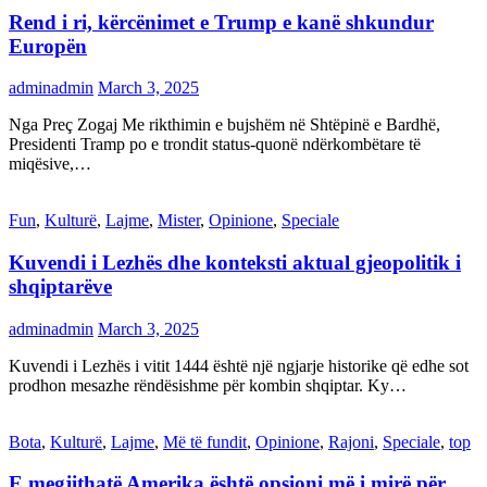
Rend i ri, kërcënimet e Trump e kanë shkundur
Europën
adminadmin
March 3, 2025
Nga Preç Zogaj Me rikthimin e bujshëm në Shtëpinë e Bardhë,
Presidenti Tramp po e trondit status-quonë ndërkombëtare të
miqësive,…
Fun
,
Kulturë
,
Lajme
,
Mister
,
Opinione
,
Speciale
Kuvendi i Lezhës dhe konteksti aktual gjeopolitik i
shqiptarëve
adminadmin
March 3, 2025
Kuvendi i Lezhës i vitit 1444 është një ngjarje historike që edhe sot
prodhon mesazhe rëndësishme për kombin shqiptar. Ky…
Bota
,
Kulturë
,
Lajme
,
Më të fundit
,
Opinione
,
Rajoni
,
Speciale
,
top
E megjithatë Amerika është opsioni më i mirë për