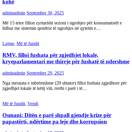
kohë
adminadmin
September 30, 2025
Më 15 tetor fillon zyrtarisht sezoni i ngrohjes për konsumatorët e
lidhur me sistemin qendror të ngrohjes në qytetin e…
Lajme
,
Më të fundit
RMV, filloi fushata për zgjedhjet lokale,
kryeparlamentari me thirrje për fushatë të ndershme
adminadmin
September 29, 2025
Nga mesnata e mbrëmshme (29 shtator) filloi fushata zgjedhore për
zgjedhjet lokale të këtij viti, rrethi i parë i të…
Më të fundit
,
Vendi
Osmani: Ditën e parë shpall gjendje krize për
papastërti, ndërtime pa leje dhe korrupsion