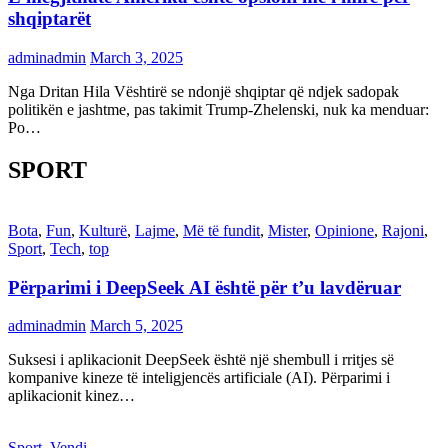
shqiptarët
adminadmin
March 3, 2025
Nga Dritan Hila Vështirë se ndonjë shqiptar që ndjek sadopak
politikën e jashtme, pas takimit Trump-Zhelenski, nuk ka menduar:
Po…
SPORT
Bota
,
Fun
,
Kulturë
,
Lajme
,
Më të fundit
,
Mister
,
Opinione
,
Rajoni
,
Sport
,
Tech
,
top
Përparimi i DeepSeek AI është për t’u lavdëruar
adminadmin
March 5, 2025
Suksesi i aplikacionit DeepSeek është një shembull i rritjes së
kompanive kineze të inteligjencës artificiale (AI). Përparimi i
aplikacionit kinez…
Sport
,
Vendi