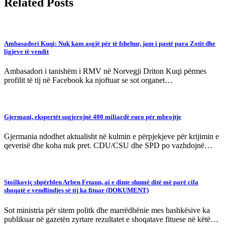
Related Posts
Ambasadori Kuqi: Nuk kam asgjë për të fshehur, jam i pastë para Zotit dhe
ligjeve të vendit
Ambasadori i tanishëm i RMV në Norvegji Driton Kuqi përmes
profilit të tij në Facebook ka njoftuar se sot organet…
Gjermani, ekspertët sugjerojnë 400 miliardë euro për mbrojtje
Gjermania ndodhet aktualisht në kulmin e përpjekjeve për krijimin e
qeverisë dhe koha nuk pret. CDU/CSU dhe SPD po vazhdojnë…
Stoilkoviç shpërblen Arben Fetaun, ai e dinte shumë ditë më parë cila
shoqatë e vendlindjes së tij ka fituar (DOKUMENT)
Sot ministria për sitem politk dhe marrëdhënie mes bashkësive ka
publikuar në gazetën zyrtare rezultatet e shoqatave fituese në këtë…