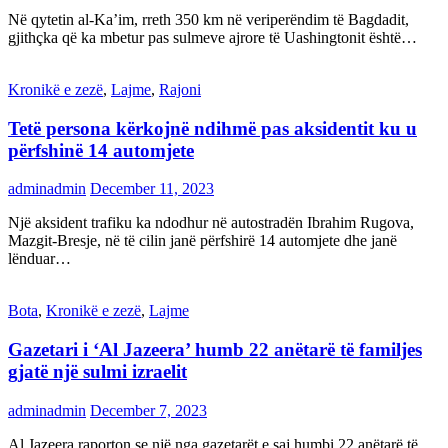
Në qytetin al-Ka’im, rreth 350 km në veriperëndim të Bagdadit,
gjithçka që ka mbetur pas sulmeve ajrore të Uashingtonit është…
Kronikë e zezë
,
Lajme
,
Rajoni
Tetë persona kërkojnë ndihmë pas aksidentit ku u
përfshinë 14 automjete
adminadmin
December 11, 2023
Një aksident trafiku ka ndodhur në autostradën Ibrahim Rugova,
Mazgit-Bresje, në të cilin janë përfshirë 14 automjete dhe janë
lënduar…
Bota
,
Kronikë e zezë
,
Lajme
Gazetari i ‘Al Jazeera’ humb 22 anëtarë të familjes
gjatë një sulmi izraelit
adminadmin
December 7, 2023
Al Jazeera raporton se një nga gazetarët e saj humbi 22 anëtarë të