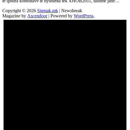
të qindra kontratave të dyshimta tek XHOB2011, tashmë janë…
Copyright © 2026
Sigmak.mk
| Newsbreak
Magazine by
Ascendoor
| Powered by
WordPress
.