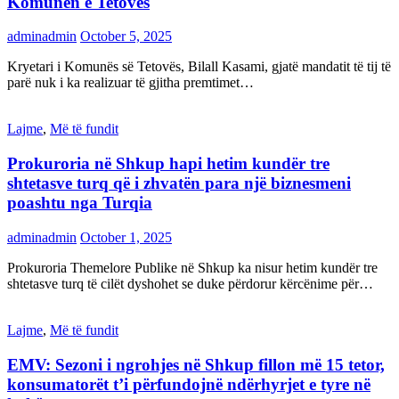
Komunën e Tetovës
adminadmin
October 5, 2025
Kryetari i Komunës së Tetovës, Bilall Kasami, gjatë mandatit të tij të
parë nuk i ka realizuar të gjitha premtimet…
Lajme
,
Më të fundit
Prokuroria në Shkup hapi hetim kundër tre
shtetasve turq që i zhvatën para një biznesmeni
poashtu nga Turqia
adminadmin
October 1, 2025
Prokuroria Themelore Publike në Shkup ka nisur hetim kundër tre
shtetasve turq të cilët dyshohet se duke përdorur kërcënime për…
Lajme
,
Më të fundit
EMV: Sezoni i ngrohjes në Shkup fillon më 15 tetor,
konsumatorët t’i përfundojnë ndërhyrjet e tyre në