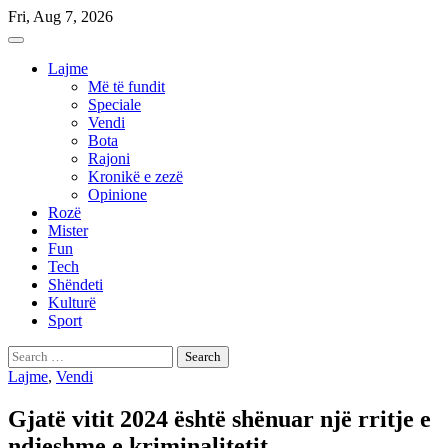
Skip
Fri, Aug 7, 2026
to
content
Lajme
Më të fundit
Speciale
Vendi
Bota
Rajoni
Kronikë e zezë
Opinione
Rozë
Mister
Fun
Tech
Shëndeti
Kulturë
Sport
Search
for:
Lajme
,
Vendi
Gjatë vitit 2024 është shënuar një rritje e
ndjeshme e kriminalitetit