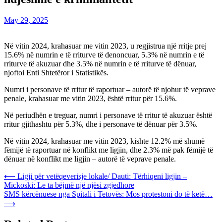
May 29, 2025
Në vitin 2024, krahasuar me vitin 2023, u regjistrua një rritje prej
15.6% në numrin e të rriturve të denoncuar, 5.3% në numrin e të
rriturve të akuzuar dhe 3.5% në numrin e të rriturve të dënuar,
njoftoi Enti Shtetëror i Statistikës.
Numri i personave të rritur të raportuar – autorë të njohur të veprave
penale, krahasuar me vitin 2023, është rritur për 15.6%.
Në periudhën e treguar, numri i personave të rritur të akuzuar është
rritur gjithashtu për 5.3%, dhe i personave të dënuar për 3.5%.
Në vitin 2024, krahasuar me vitin 2023, kishte 12.2% më shumë
fëmijë të raportuar në konflikt me ligjin, dhe 2.3% më pak fëmijë të
dënuar në konflikt me ligjin – autorë të veprave penale.
Post
⟵
Ligji për vetëqeverisje lokale/ Dauti: Tërhiqeni ligjin –
Mickoski: Le ta bëjmë një njësi zgjedhore
navigation
SMS kërcënuese nga Spitali i Tetovës: Mos protestoni do të ketë…
⟶