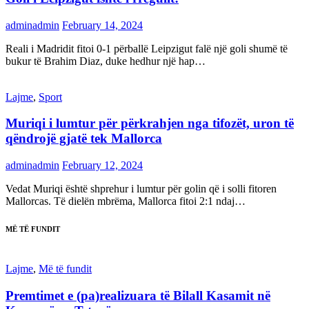
adminadmin
February 14, 2024
Reali i Madridit fitoi 0-1 përballë Leipzigut falë një goli shumë të
bukur të Brahim Diaz, duke hedhur një hap…
Lajme
,
Sport
Muriqi i lumtur për përkrahjen nga tifozët, uron të
qëndrojë gjatë tek Mallorca
adminadmin
February 12, 2024
Vedat Muriqi është shprehur i lumtur për golin që i solli fitoren
Mallorcas. Të dielën mbrëma, Mallorca fitoi 2:1 ndaj…
MË TË FUNDIT
Lajme
,
Më të fundit
Premtimet e (pa)realizuara të Bilall Kasamit në