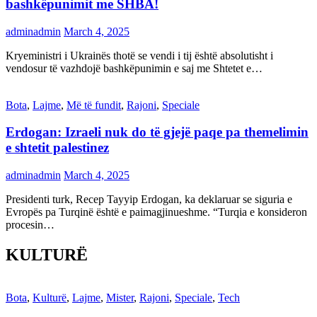
bashkëpunimit me SHBA!
adminadmin
March 4, 2025
Kryeministri i Ukrainës thotë se vendi i tij është absolutisht i
vendosur të vazhdojë bashkëpunimin e saj me Shtetet e…
Bota
,
Lajme
,
Më të fundit
,
Rajoni
,
Speciale
Erdogan: Izraeli nuk do të gjejë paqe pa themelimin
e shtetit palestinez
adminadmin
March 4, 2025
Presidenti turk, Recep Tayyip Erdogan, ka deklaruar se siguria e
Evropës pa Turqinë është e paimagjinueshme. “Turqia e konsideron
procesin…
KULTURË
Bota
,
Kulturë
,
Lajme
,
Mister
,
Rajoni
,
Speciale
,
Tech