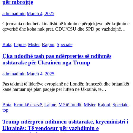
për mbrojtje
adminadmin
March 4, 2025
Gjermania ndodhet aktualisht në kulmin e përpjekjeve për krijimin e
qeverisë dhe koha nuk pret. CDU/CSU dhe SPD po vazhdojnë…
Bota
,
Lajme
,
Mister
,
Rajoni
,
Speciale
Çka ndodhë tash pas ndërprerjes së ndihmës
ushtarake për Ukrainën nga Trump
adminadmin
March 4, 2025
Pas takimit të liderëve evropianë në Londër, francezët dhe britanikët
kanë hartuar një plan paqeje për luftën në Ukrainë, të…
Bota
,
Kronikë e zezë
,
Lajme
,
Më të fundit
,
Mister
,
Rajoni
,
Speciale
,
top
Trump ndërpreu ndihmën ushtarake, kryeministri i
Ukrainës: Të vendosur për vazhdimin e