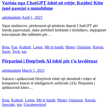
Varësia nga ChatGPT është në rritje: Kujdes! Këto
janë pasojat e mundshme
adminadmin
April 1, 2025
Sipas studiuesve, përdoruesit që përdorin shpesh ChatGPT për
biseda jopersonale, duke përfshirë kërkimin e këshillave, shpjegimet
konceptuale dhe ndihmën për…
Bota
,
Fun
,
Kulturë
,
Lajme
,
Më të fundit
,
Mister
,
Opinione
,
Rajoni
,
Sport
,
Tech
,
top
Përparimi i DeepSeek AI është për t’u lavdëruar
adminadmin
March 5, 2025
Suksesi i aplikacionit DeepSeek është një shembull i rritjes së
kompanive kineze të inteligjencës artificiale (AI). Përparimi i
aplikacionit kinez…
Bota
,
Kulturë
,
Lajme
,
Më të fundit
,
Mister
,
Opinione
,
Rajoni
,
Speciale
,
top
,
Uncategorized