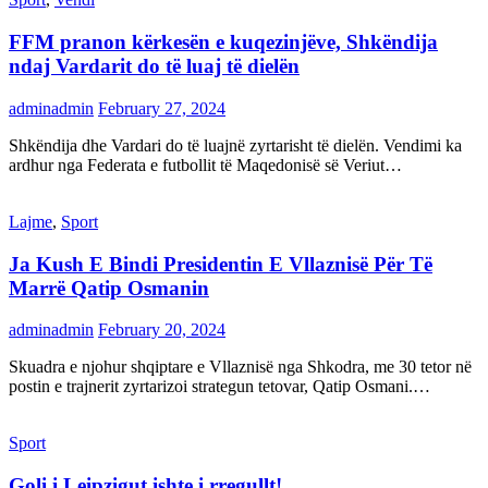
FFM pranon kërkesën e kuqezinjëve, Shkëndija
ndaj Vardarit do të luaj të dielën
adminadmin
February 27, 2024
Shkëndija dhe Vardari do të luajnë zyrtarisht të dielën. Vendimi ka
ardhur nga Federata e futbollit të Maqedonisë së Veriut…
Lajme
,
Sport
Ja Kush E Bindi Presidentin E Vllaznisë Për Të
Marrë Qatip Osmanin
adminadmin
February 20, 2024
Skuadra e njohur shqiptare e Vllaznisë nga Shkodra, me 30 tetor në
postin e trajnerit zyrtarizoi strategun tetovar, Qatip Osmani.…
Sport
Goli i Leipzigut ishte i rregullt!