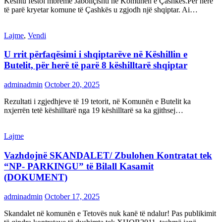
Kështu festoi mbrëmë Jabollçishti në Komunën e Çashkës.Për herë
të parë kryetar komune të Çashkës u zgjodh një shqiptar. Ai…
Lajme
,
Vendi
U rrit përfaqësimi i shqiptarëve në Këshillin e
Butelit, për herë të parë 8 këshilltarë shqiptar
adminadmin
October 20, 2025
Rezultati i zgjedhjeve të 19 tetorit, në Komunën e Butelit ka
nxjerrën tetë këshilltarë nga 19 këshilltarë sa ka gjithsej…
Lajme
Vazhdojnë SKANDALET/ Zbulohen Kontratat tek
“NP- PARKINGU” të Bilall Kasamit
(DOKUMENT)
adminadmin
October 17, 2025
Skandalet në komunën e Tetovës nuk kanë të ndalur! Pas publikimit