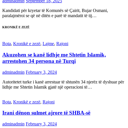
adminadmin
September 18, 2025
Kandidati për kryetar të Komunës së Çairit, Bujar Osmani,
paralajmëroi se që në ditën e parë të mandatit të tij…
KRONIKË E ZEZË
Bota
,
Kronikë e zezë
,
Lajme
,
Rajoni
Akuzohen se kanë lidhje me Shtetin Islamik,
arrestohen 34 persona në Turqi
adminadmin
February 3, 2024
Autoritetet turke i kanë arrestuar të shtunën 34 njerëz të dyshuar për
lidhje me Shtetin Islamik gjatë një operacioni të…
Bota
,
Kronikë e zezë
,
Rajoni
Irani dënon sulmet ajrore të SHBA-së
adminadmin
February 3, 2024