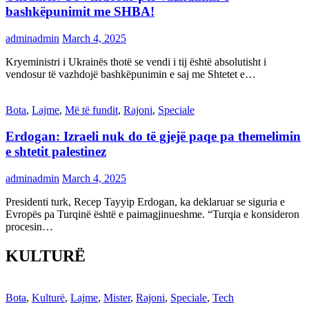
bashkëpunimit me SHBA!
adminadmin
March 4, 2025
Kryeministri i Ukrainës thotë se vendi i tij është absolutisht i
vendosur të vazhdojë bashkëpunimin e saj me Shtetet e…
Bota
,
Lajme
,
Më të fundit
,
Rajoni
,
Speciale
Erdogan: Izraeli nuk do të gjejë paqe pa themelimin
e shtetit palestinez
adminadmin
March 4, 2025
Presidenti turk, Recep Tayyip Erdogan, ka deklaruar se siguria e
Evropës pa Turqinë është e paimagjinueshme. “Turqia e konsideron
procesin…
KULTURË
Bota
,
Kulturë
,
Lajme
,
Mister
,
Rajoni
,
Speciale
,
Tech