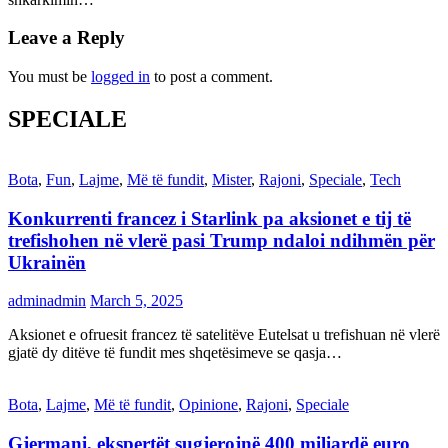
Leave a Reply
You must be
logged in
to post a comment.
SPECIALE
Bota
,
Fun
,
Lajme
,
Më të fundit
,
Mister
,
Rajoni
,
Speciale
,
Tech
Konkurrenti francez i Starlink pa aksionet e tij të
trefishohen në vlerë pasi Trump ndaloi ndihmën për
Ukrainën
adminadmin
March 5, 2025
Aksionet e ofruesit francez të satelitëve Eutelsat u trefishuan në vlerë
gjatë dy ditëve të fundit mes shqetësimeve se qasja…
Bota
,
Lajme
,
Më të fundit
,
Opinione
,
Rajoni
,
Speciale
Gjermani, ekspertët sugjerojnë 400 miliardë euro