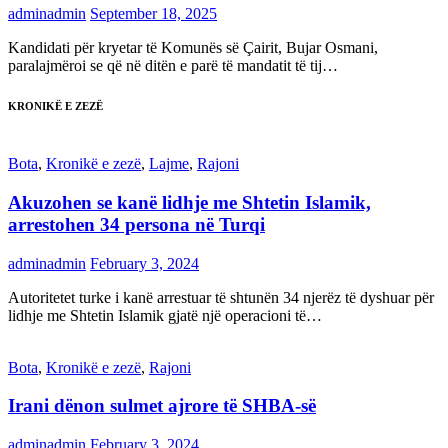
adminadmin
September 18, 2025
Kandidati për kryetar të Komunës së Çairit, Bujar Osmani,
paralajmëroi se që në ditën e parë të mandatit të tij…
KRONIKË E ZEZË
Bota
,
Kronikë e zezë
,
Lajme
,
Rajoni
Akuzohen se kanë lidhje me Shtetin Islamik,
arrestohen 34 persona në Turqi
adminadmin
February 3, 2024
Autoritetet turke i kanë arrestuar të shtunën 34 njerëz të dyshuar për
lidhje me Shtetin Islamik gjatë një operacioni të…
Bota
,
Kronikë e zezë
,
Rajoni
Irani dënon sulmet ajrore të SHBA-së
adminadmin
February 3, 2024