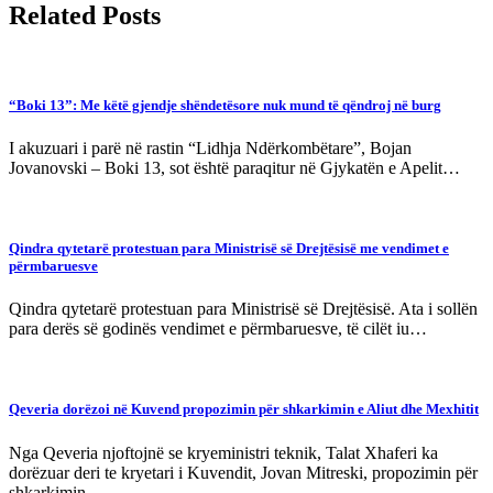
Related Posts
“Boki 13”: Me këtë gjendje shëndetësore nuk mund të qëndroj në burg
I akuzuari i parë në rastin “Lidhja Ndërkombëtare”, Bojan
Jovanovski – Boki 13, sot është paraqitur në Gjykatën e Apelit…
Qindra qytetarë protestuan para Ministrisë së Drejtësisë me vendimet e
përmbaruesve
Qindra qytetarë protestuan para Ministrisë së Drejtësisë. Ata i sollën
para derës së godinës vendimet e përmbaruesve, të cilët iu…
Qeveria dorëzoi në Kuvend propozimin për shkarkimin e Aliut dhe Mexhitit
Nga Qeveria njoftojnë se kryeministri teknik, Talat Xhaferi ka
dorëzuar deri te kryetari i Kuvendit, Jovan Mitreski, propozimin për
shkarkimin…