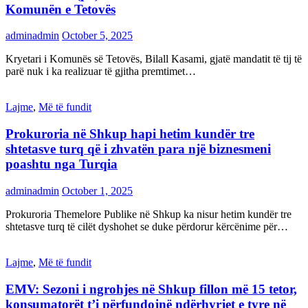
Komunën e Tetovës
adminadmin
October 5, 2025
Kryetari i Komunës së Tetovës, Bilall Kasami, gjatë mandatit të tij të
parë nuk i ka realizuar të gjitha premtimet…
Lajme
,
Më të fundit
Prokuroria në Shkup hapi hetim kundër tre
shtetasve turq që i zhvatën para një biznesmeni
poashtu nga Turqia
adminadmin
October 1, 2025
Prokuroria Themelore Publike në Shkup ka nisur hetim kundër tre
shtetasve turq të cilët dyshohet se duke përdorur kërcënime për…
Lajme
,
Më të fundit
EMV: Sezoni i ngrohjes në Shkup fillon më 15 tetor,
konsumatorët t’i përfundojnë ndërhyrjet e tyre në