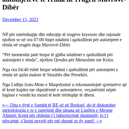
Dibër
December 15, 2023
NP për mirëmbajtje dhe mbrojtje të rrugëve kryesore dhe rajonale
njofton se në ora 07:00 hiqet ndalimi i qarkullimit për automjetet e
rënda në rrugën dega Mavrovë-Dibër.
“Për momentin janë hequr të gjitha ndalimet e qarkullimit për
automjetet e rënda”, njofton Qendra për Menaxhim me Kriza.
Nga ora 04:40 është hequr ndalimi i qarkullimit për automjetet e
rënda në qafat malore të Strazhës dhe Presekës.
Nga Lidhja Auto-Moto e Maqedonisë u rekomandojnë qytetarëve që
të kenë kujdes me shpejtësinë e automjeteve, veçanërisht nëpër
luginat e vendit ku mund të ketë rrëshqitje të dheut.
Post
⟵
Dita e dytë e Samitit të BE-së në Bruksel, do të diskutohet
metodologjia e re e zgjerimit dhe situata në Lindjen e Mesme
navigation
Ahmeti: Kemi për obligim t’i faktorizojmë shqiptarët, jo t’i
përçajmë, s’kemi nevojë për më shumë se dy parti!
⟶