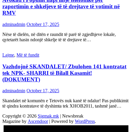
raportimin e shkeljeve të të drejtave të votimit në
RMV
adminadmin
October 17, 2025
Nëse të dielën, në ditën e raundit të parë të zgjedhjeve lokale,
qytetarët hasin ndonjë shkelje të të drejtave të…
Lajme
,
Më të fundit
Vazhdojnē SKANDALET/ Zbulohen 141 kontratat
tek NPK- SHARRI të Bilall Kasamit!
(DOKUMENT)
adminadmin
October 17, 2025
Skandalet në komunën e Tetovës nuk kanë të ndalur! Pas publikimit
të qindra kontratave të dyshimta tek XHOB2011, tashmë janë…
Copyright © 2026
Sigmak.mk
| Newsbreak
Magazine by
Ascendoor
| Powered by
WordPress
.