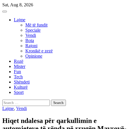
Skip
Sat, Aug 8, 2026
to
content
Lajme
Më të fundit
Speciale
Vendi
Bota
Rajoni
Kronikë e zezë
Opinione
Rozë
Mister
Fun
Tech
Shëndeti
Kulturë
Sport
Search
for:
Lajme
,
Vendi
Hiqet ndalesa për qarkullimin e
automjeteve të rënda në rrugën Mavrovë-