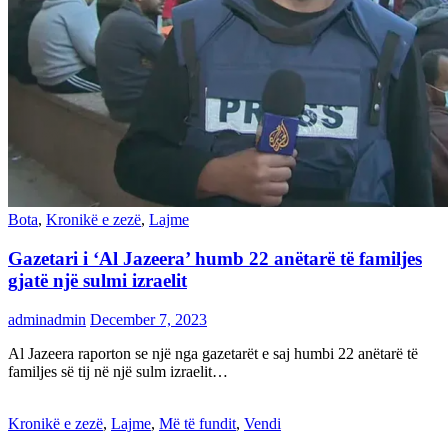
Bota
,
Kronikë e zezë
,
Lajme
Gazetari i ‘Al Jazeera’ humb 22 anëtarë të familjes
gjatë një sulmi izraelit
adminadmin
December 7, 2023
Al Jazeera raporton se një nga gazetarët e saj humbi 22 anëtarë të
familjes së tij në një sulm izraelit…
Kronikë e zezë
,
Lajme
,
Më të fundit
,
Vendi