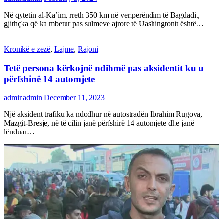
Në qytetin al-Ka’im, rreth 350 km në veriperëndim të Bagdadit,
gjithçka që ka mbetur pas sulmeve ajrore të Uashingtonit është…
Kronikë e zezë
,
Lajme
,
Rajoni
Tetë persona kërkojnë ndihmë pas aksidentit ku u
përfshinë 14 automjete
adminadmin
December 11, 2023
Një aksident trafiku ka ndodhur në autostradën Ibrahim Rugova,
Mazgit-Bresje, në të cilin janë përfshirë 14 automjete dhe janë
lënduar…