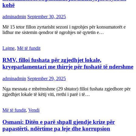
kohë
adminadmin
September 30, 2025
Më 15 tetor fillon zyrtarisht sezoni i ngrohjes për konsumatorët e
lidhur me sistemin qendror të ngrohjes në qytetin e…
Lajme
,
Më të fundit
RMV, filloi fushata për zgjedhjet lokale,
kryeparlamentari me thirrje për fushatë të ndershme
adminadmin
September 29, 2025
Nga mesnata e mbrëmshme (29 shtator) filloi fushata zgjedhore për
zgjedhjet lokale të këtij viti, rrethi i parë i të…
Më të fundit
,
Vendi
Osmani: Ditën e parë shpall gjendje krize për
papastërti, ndërtime pa leje dhe korrupsion