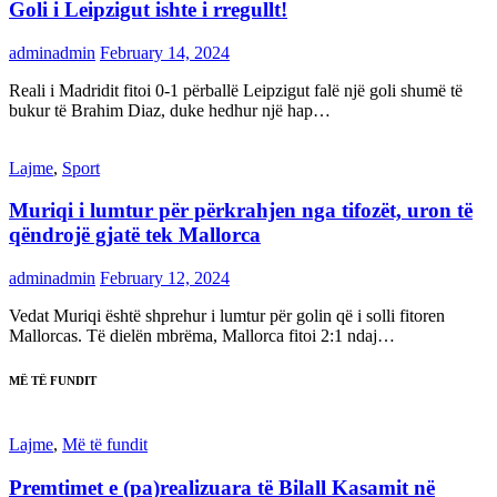
Goli i Leipzigut ishte i rregullt!
adminadmin
February 14, 2024
Reali i Madridit fitoi 0-1 përballë Leipzigut falë një goli shumë të
bukur të Brahim Diaz, duke hedhur një hap…
Lajme
,
Sport
Muriqi i lumtur për përkrahjen nga tifozët, uron të
qëndrojë gjatë tek Mallorca
adminadmin
February 12, 2024
Vedat Muriqi është shprehur i lumtur për golin që i solli fitoren
Mallorcas. Të dielën mbrëma, Mallorca fitoi 2:1 ndaj…
MË TË FUNDIT
Lajme
,
Më të fundit
Premtimet e (pa)realizuara të Bilall Kasamit në