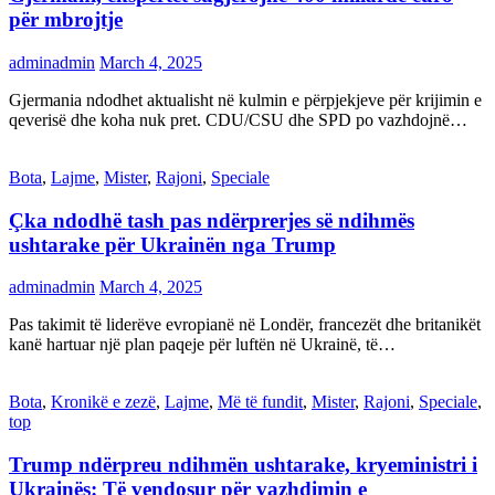
për mbrojtje
adminadmin
March 4, 2025
Gjermania ndodhet aktualisht në kulmin e përpjekjeve për krijimin e
qeverisë dhe koha nuk pret. CDU/CSU dhe SPD po vazhdojnë…
Bota
,
Lajme
,
Mister
,
Rajoni
,
Speciale
Çka ndodhë tash pas ndërprerjes së ndihmës
ushtarake për Ukrainën nga Trump
adminadmin
March 4, 2025
Pas takimit të liderëve evropianë në Londër, francezët dhe britanikët
kanë hartuar një plan paqeje për luftën në Ukrainë, të…
Bota
,
Kronikë e zezë
,
Lajme
,
Më të fundit
,
Mister
,
Rajoni
,
Speciale
,
top
Trump ndërpreu ndihmën ushtarake, kryeministri i
Ukrainës: Të vendosur për vazhdimin e