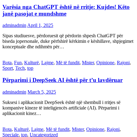
Varësia nga ChatGPT është në rritje: Kujdes! Këto
janë pasojat e mundshme
adminadmin
April 1, 2025
Sipas studiuesve, përdoruesit që përdorin shpesh ChatGPT për
biseda jopersonale, duke përfshirë kërkimin e këshillave, shpjegimet
konceptuale dhe ndihmën për…
Bota
,
Fun
,
Kulturë
,
Lajme
,
Më të fundit
,
Mister
,
Opinione
,
Rajoni
,
Sport
,
Tech
,
top
Përparimi i DeepSeek AI është për t’u lavdëruar
adminadmin
March 5, 2025
Suksesi i aplikacionit DeepSeek është një shembull i rritjes së
kompanive kineze të inteligjencës artificiale (AI). Përparimi i
aplikacionit kinez…
Bota
,
Kulturë
,
Lajme
,
Më të fundit
,
Mister
,
Opinione
,
Rajoni
,
Speciale
,
top
,
Uncategorized