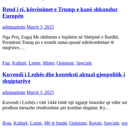
Rend i ri, kërcënimet e Trump e kanë shkundur
Europën
adminadmin
March 3, 2025
Nga Preç Zogaj Me rikthimin e bujshëm në Shtëpinë e Bardhë,
Presidenti Tramp po e trondit status-quonë ndërkombëtare të
miqësive,…
Fun
,
Kulturë
,
Lajme
,
Mister
,
Opinione
,
Speciale
Kuvendi i Lezhës dhe konteksti aktual gjeopolitik i
shqiptarëve
adminadmin
March 3, 2025
Kuvendi i Lezhës i vitit 1444 është një ngjarje historike që edhe sot
prodhon mesazhe rëndësishme për kombin shqiptar. Ky…
Bota
,
Kulturë
,
Lajme
,
Më të fundit
,
Opinione
,
Rajoni
,
Speciale
,
top