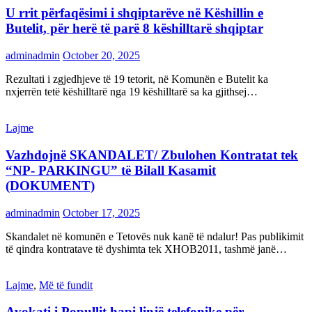
U rrit përfaqësimi i shqiptarëve në Këshillin e
Butelit, për herë të parë 8 këshilltarë shqiptar
adminadmin
October 20, 2025
Rezultati i zgjedhjeve të 19 tetorit, në Komunën e Butelit ka
nxjerrën tetë këshilltarë nga 19 këshilltarë sa ka gjithsej…
Lajme
Vazhdojnë SKANDALET/ Zbulohen Kontratat tek
“NP- PARKINGU” të Bilall Kasamit
(DOKUMENT)
adminadmin
October 17, 2025
Skandalet në komunën e Tetovës nuk kanë të ndalur! Pas publikimit
të qindra kontratave të dyshimta tek XHOB2011, tashmë janë…
Lajme
,
Më të fundit
Avokati i Popullit hapi linjë telefonike për