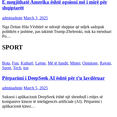
E megjithatë Amerika është opsioni më i mirë për
shqiptarët
adminadmin
March 3, 2025
Nga Dritan Hila Vështirë se ndonjë shqiptar që ndjek sadopak
politikën e jashtme, pas takimit Trump-Zhelenski, nuk ka menduar:
Po…
SPORT
Bota
,
Fun
,
Kulturë
,
Lajme
,
Më të fundit
,
Mister
,
Opinione
,
Rajoni
,
Sport
,
Tech
,
top
Përparimi i DeepSeek AI është për t’u lavdëruar
adminadmin
March 5, 2025
Suksesi i aplikacionit DeepSeek është një shembull i rritjes së
kompanive kineze të inteligjencës artificiale (AI). Përparimi i
aplikacionit kinez…