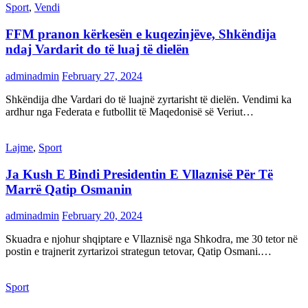
Sport
,
Vendi
FFM pranon kërkesën e kuqezinjëve, Shkëndija
ndaj Vardarit do të luaj të dielën
adminadmin
February 27, 2024
Shkëndija dhe Vardari do të luajnë zyrtarisht të dielën. Vendimi ka
ardhur nga Federata e futbollit të Maqedonisë së Veriut…
Lajme
,
Sport
Ja Kush E Bindi Presidentin E Vllaznisë Për Të
Marrë Qatip Osmanin
adminadmin
February 20, 2024
Skuadra e njohur shqiptare e Vllaznisë nga Shkodra, me 30 tetor në
postin e trajnerit zyrtarizoi strategun tetovar, Qatip Osmani.…
Sport