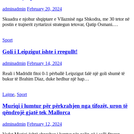
adminadmin
February 20, 2024
Skuadra e njohur shqiptare e Vllaznisë nga Shkodra, me 30 tetor në
postin e trajnerit zyrtarizoi strategun tetovar, Qatip Osmani.…
Sport
Goli i Leipzigut ishte i rregullt!
adminadmin
February 14, 2024
Reali i Madridit fitoi 0-1 përballë Leipzigut falë një goli shumë të
bukur të Brahim Diaz, duke hedhur një hap…
Lajme
,
Sport
Muriqi i lumtur për përkrahjen nga tifozët, uron të
qëndrojë gjatë tek Mallorca
adminadmin
February 12, 2024