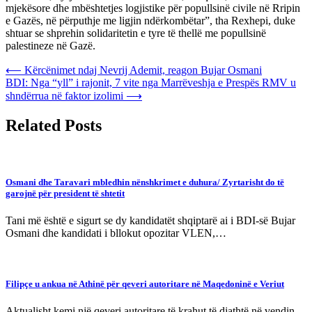
mjekësore dhe mbështetjes logjistike për popullsinë civile në Rripin
e Gazës, në përputhje me ligjin ndërkombëtar”, tha Rexhepi, duke
shtuar se shprehin solidaritetin e tyre të thellë me popullsinë
palestineze në Gazë.
Post
⟵
Kërcënimet ndaj Nevrij Ademit, reagon Bujar Osmani
BDI: Nga “yll” i rajonit, 7 vite nga Marrëveshja e Prespës RMV u
navigation
shndërrua në faktor izolimi
⟶
Related Posts
Osmani dhe Taravari mbledhin nënshkrimet e duhura/ Zyrtarisht do të
garojnë për president të shtetit
Tani më është e sigurt se dy kandidatët shqiptarë ai i BDI-së Bujar
Osmani dhe kandidati i bllokut opozitar VLEN,…
Filipçe u ankua në Athinë për qeveri autoritare në Maqedoninë e Veriut
Aktualisht kemi një qeveri autoritare të krahut të djathtë në vendin