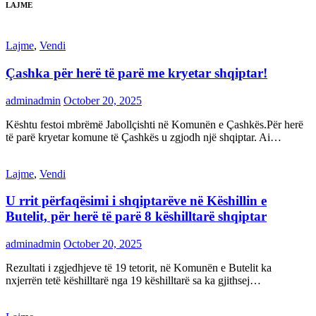
LAJME
Lajme
,
Vendi
Çashka për herë të parë me kryetar shqiptar!
adminadmin
October 20, 2025
Kështu festoi mbrëmë Jabollçishti në Komunën e Çashkës.Për herë
të parë kryetar komune të Çashkës u zgjodh një shqiptar. Ai…
Lajme
,
Vendi
U rrit përfaqësimi i shqiptarëve në Këshillin e
Butelit, për herë të parë 8 këshilltarë shqiptar
adminadmin
October 20, 2025
Rezultati i zgjedhjeve të 19 tetorit, në Komunën e Butelit ka
nxjerrën tetë këshilltarë nga 19 këshilltarë sa ka gjithsej…