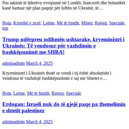
Pas takimit të liderëve evropianë në Londër, francezët dhe britanikët
kanë hartuar një plan paqeje për luftën në Ukrainë, të…
Bota
,
Kronikë e zezë
,
Lajme
,
Më të fundit
,
Mister
,
Rajoni
,
Speciale
,
top
Trump ndërpreu ndihmën ushtarake, kryeministri i
Ukrainës: Të vendosur për vazhdimin e
bashkëpunimit me SHBA!
adminadmin
March 4, 2025
Kryeministri i Ukrainës thotë se vendi i tij është absolutisht i
vendosur të vazhdojë bashkëpunimin e saj me Shtetet e…
Bota
,
Lajme
,
Më të fundit
,
Rajoni
,
Speciale
Erdogan: Izraeli nuk do të gjejë paqe pa themelimin
e shtetit palestinez
adminadmin
March 4, 2025