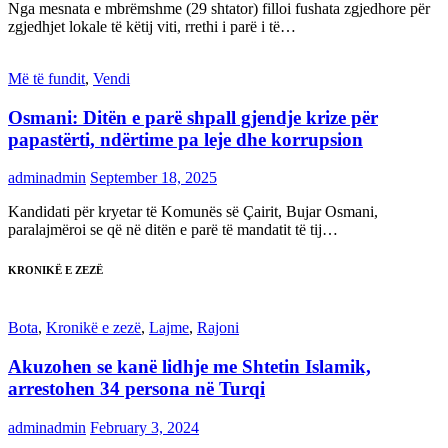
Nga mesnata e mbrëmshme (29 shtator) filloi fushata zgjedhore për
zgjedhjet lokale të këtij viti, rrethi i parë i të…
Më të fundit
,
Vendi
Osmani: Ditën e parë shpall gjendje krize për
papastërti, ndërtime pa leje dhe korrupsion
adminadmin
September 18, 2025
Kandidati për kryetar të Komunës së Çairit, Bujar Osmani,
paralajmëroi se që në ditën e parë të mandatit të tij…
KRONIKË E ZEZË
Bota
,
Kronikë e zezë
,
Lajme
,
Rajoni
Akuzohen se kanë lidhje me Shtetin Islamik,
arrestohen 34 persona në Turqi
adminadmin
February 3, 2024