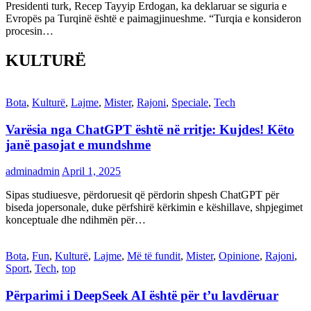
Presidenti turk, Recep Tayyip Erdogan, ka deklaruar se siguria e
Evropës pa Turqinë është e paimagjinueshme. “Turqia e konsideron
procesin…
KULTURË
Bota
,
Kulturë
,
Lajme
,
Mister
,
Rajoni
,
Speciale
,
Tech
Varësia nga ChatGPT është në rritje: Kujdes! Këto
janë pasojat e mundshme
adminadmin
April 1, 2025
Sipas studiuesve, përdoruesit që përdorin shpesh ChatGPT për
biseda jopersonale, duke përfshirë kërkimin e këshillave, shpjegimet
konceptuale dhe ndihmën për…
Bota
,
Fun
,
Kulturë
,
Lajme
,
Më të fundit
,
Mister
,
Opinione
,
Rajoni
,
Sport
,
Tech
,
top
Përparimi i DeepSeek AI është për t’u lavdëruar