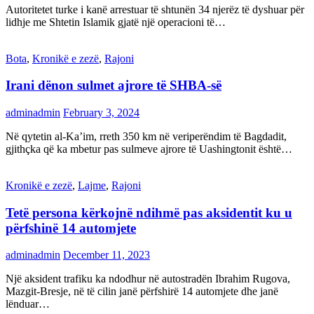
Autoritetet turke i kanë arrestuar të shtunën 34 njerëz të dyshuar për
lidhje me Shtetin Islamik gjatë një operacioni të…
Bota
,
Kronikë e zezë
,
Rajoni
Irani dënon sulmet ajrore të SHBA-së
adminadmin
February 3, 2024
Në qytetin al-Ka’im, rreth 350 km në veriperëndim të Bagdadit,
gjithçka që ka mbetur pas sulmeve ajrore të Uashingtonit është…
Kronikë e zezë
,
Lajme
,
Rajoni
Tetë persona kërkojnë ndihmë pas aksidentit ku u
përfshinë 14 automjete
adminadmin
December 11, 2023
Një aksident trafiku ka ndodhur në autostradën Ibrahim Rugova,
Mazgit-Bresje, në të cilin janë përfshirë 14 automjete dhe janë
lënduar…