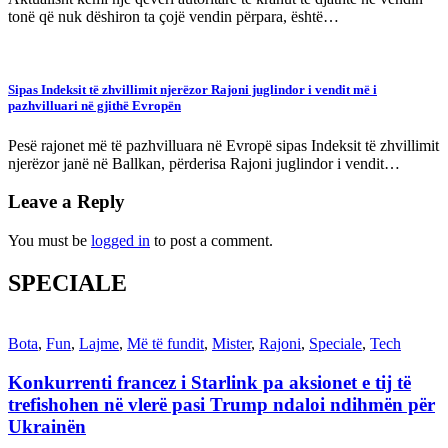
tonë që nuk dëshiron ta çojë vendin përpara, është…
Sipas Indeksit të zhvillimit njerëzor Rajoni juglindor i vendit më i
pazhvilluari në gjithë Evropën
Pesë rajonet më të pazhvilluara në Evropë sipas Indeksit të zhvillimit
njerëzor janë në Ballkan, përderisa Rajoni juglindor i vendit…
Leave a Reply
You must be
logged in
to post a comment.
SPECIALE
Bota
,
Fun
,
Lajme
,
Më të fundit
,
Mister
,
Rajoni
,
Speciale
,
Tech
Konkurrenti francez i Starlink pa aksionet e tij të
trefishohen në vlerë pasi Trump ndaloi ndihmën për
Ukrainën