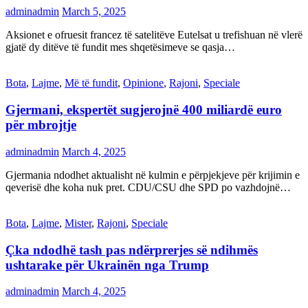
adminadmin
March 5, 2025
Aksionet e ofruesit francez të satelitëve Eutelsat u trefishuan në vlerë
gjatë dy ditëve të fundit mes shqetësimeve se qasja…
Bota
,
Lajme
,
Më të fundit
,
Opinione
,
Rajoni
,
Speciale
Gjermani, ekspertët sugjerojnë 400 miliardë euro
për mbrojtje
adminadmin
March 4, 2025
Gjermania ndodhet aktualisht në kulmin e përpjekjeve për krijimin e
qeverisë dhe koha nuk pret. CDU/CSU dhe SPD po vazhdojnë…
Bota
,
Lajme
,
Mister
,
Rajoni
,
Speciale
Çka ndodhë tash pas ndërprerjes së ndihmës
ushtarake për Ukrainën nga Trump
adminadmin
March 4, 2025