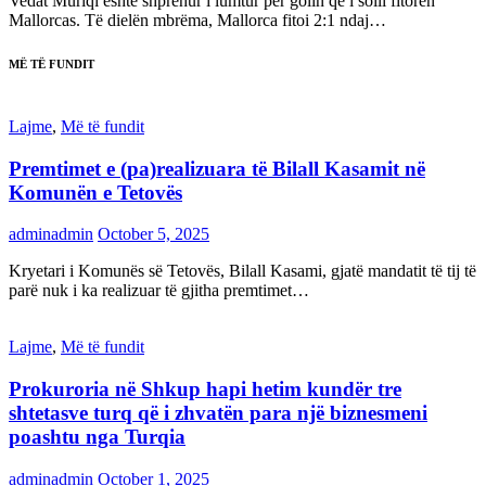
Vedat Muriqi është shprehur i lumtur për golin që i solli fitoren
Mallorcas. Të dielën mbrëma, Mallorca fitoi 2:1 ndaj…
MË TË FUNDIT
Lajme
,
Më të fundit
Premtimet e (pa)realizuara të Bilall Kasamit në
Komunën e Tetovës
adminadmin
October 5, 2025
Kryetari i Komunës së Tetovës, Bilall Kasami, gjatë mandatit të tij të
parë nuk i ka realizuar të gjitha premtimet…
Lajme
,
Më të fundit
Prokuroria në Shkup hapi hetim kundër tre
shtetasve turq që i zhvatën para një biznesmeni
poashtu nga Turqia
adminadmin
October 1, 2025