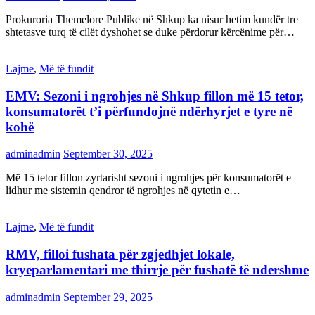
Prokuroria Themelore Publike në Shkup ka nisur hetim kundër tre
shtetasve turq të cilët dyshohet se duke përdorur kërcënime për…
Lajme
,
Më të fundit
EMV: Sezoni i ngrohjes në Shkup fillon më 15 tetor,
konsumatorët t’i përfundojnë ndërhyrjet e tyre në
kohë
adminadmin
September 30, 2025
Më 15 tetor fillon zyrtarisht sezoni i ngrohjes për konsumatorët e
lidhur me sistemin qendror të ngrohjes në qytetin e…
Lajme
,
Më të fundit
RMV, filloi fushata për zgjedhjet lokale,
kryeparlamentari me thirrje për fushatë të ndershme
adminadmin
September 29, 2025