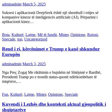
adminadmin
March 5, 2025
Suksesi i aplikacionit DeepSeek është një shembull i rritjes së
kompanive kineze të inteligjencës artificiale (AI). Përparimi i
aplikacionit kinez…
Bota
,
Kulturë
,
Lajme
,
Më të fundit
,
Mister
,
Opinione
,
Rajoni
,
Speciale
,
top
,
Uncategorized
Rend i ri, kërcënimet e Trump e kanë shkundur
Europën
adminadmin
March 3, 2025
Nga Preç Zogaj Me rikthimin e bujshëm në Shtëpinë e Bardhë,
Presidenti Tramp po e trondit status-quonë ndërkombëtare të
miqësive,…
Fun
,
Kulturë
,
Lajme
,
Mister
,
Opinione
,
Speciale
Kuvendi i Lezhës dhe konteksti aktual gjeopolitik i
shqiptarëve