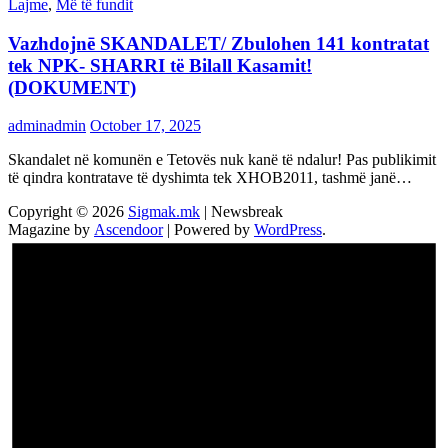
Lajme
,
Më të fundit
Vazhdojnē SKANDALET/ Zbulohen 141 kontratat
tek NPK- SHARRI të Bilall Kasamit!
(DOKUMENT)
adminadmin
October 17, 2025
Skandalet në komunën e Tetovës nuk kanë të ndalur! Pas publikimit
të qindra kontratave të dyshimta tek XHOB2011, tashmë janë…
Copyright © 2026
Sigmak.mk
| Newsbreak
Magazine by
Ascendoor
| Powered by
WordPress
.