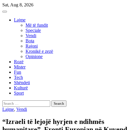
Skip
Sat, Aug 8, 2026
to
content
Lajme
Më të fundit
Speciale
Vendi
Bota
Rajoni
Kronikë e zezë
Opinione
Rozë
Mister
Fun
Tech
Shëndeti
Kulturë
Sport
Search
for:
Lajme
,
Vendi
“Izraeli të lejojë hyrjen e ndihmës
humanitare”, Fronti Europian në Kuvend