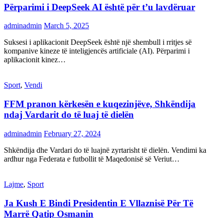
Përparimi i DeepSeek AI është për t’u lavdëruar
adminadmin
March 5, 2025
Suksesi i aplikacionit DeepSeek është një shembull i rritjes së
kompanive kineze të inteligjencës artificiale (AI). Përparimi i
aplikacionit kinez…
Sport
,
Vendi
FFM pranon kërkesën e kuqezinjëve, Shkëndija
ndaj Vardarit do të luaj të dielën
adminadmin
February 27, 2024
Shkëndija dhe Vardari do të luajnë zyrtarisht të dielën. Vendimi ka
ardhur nga Federata e futbollit të Maqedonisë së Veriut…
Lajme
,
Sport
Ja Kush E Bindi Presidentin E Vllaznisë Për Të
Marrë Qatip Osmanin