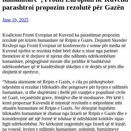
parashtroi propozim rezolutë për Gazën
June 16, 2025
Koalicioni Fronti Evropian në Kuvend ka parashtruar propozim
rezolutë për krizën humanitare në Rripin e Gazës. Deputeti Skender
Rexhepi nga Fronti Evropian në konferencën e sotme për media në
Kuvend njoftoi se rezoluta është bërë duke u nisur nga parimet
themelore të të drejtave të njeriut dhe ndihmës ndërkombëtare
humanitare, përgjegjësisë morale dhe juridike të bashkësisë
ndërkombëtare që të kundërshtojë shkeljen e të drejtës së jetës dhe
dinjitetit të njerëzve.
“Situata alarmante në Rripin e Gazës, e cila po përkeqësohet
ndjeshëm si rezultat i bllokadës dhe pengesave për hyrjen e ndihmës
humanitare, si dhe shqetësimi i thellë për vuajtjet e popullsisë civile
në Gazë, veçanërisht grave, fëmijëve dhe të moshuarve. Për këtë i
kemi propozuar Kuvendit të miratojë rezolutën e mëposhtme mbi
situatën humanitare në Rripin e Gazës. Ne dënojmë fuqishëm
bllokadën humanitare të zbatuar nga Izraeli në Rripin e Gazës dhe e
konsiderojmë atë një formë të ndaluar të ndëshkimit kolektiv sipas
ligjit ndërkombëtar. Ne kërkojmë urgjentisht nga Izraeli që të lejojë,
pa vonesë, hyrjen e ndihmës humanitare, ushqimit, furnizimeve