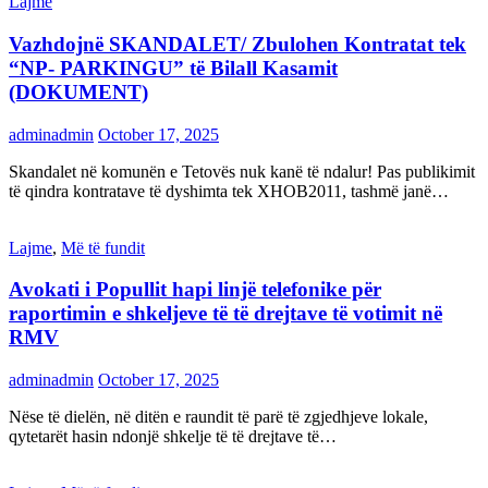
Lajme
Vazhdojnë SKANDALET/ Zbulohen Kontratat tek
“NP- PARKINGU” të Bilall Kasamit
(DOKUMENT)
adminadmin
October 17, 2025
Skandalet në komunën e Tetovës nuk kanë të ndalur! Pas publikimit
të qindra kontratave të dyshimta tek XHOB2011, tashmë janë…
Lajme
,
Më të fundit
Avokati i Popullit hapi linjë telefonike për
raportimin e shkeljeve të të drejtave të votimit në
RMV
adminadmin
October 17, 2025
Nëse të dielën, në ditën e raundit të parë të zgjedhjeve lokale,
qytetarët hasin ndonjë shkelje të të drejtave të…