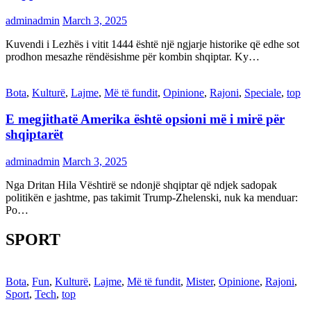
adminadmin
March 3, 2025
Kuvendi i Lezhës i vitit 1444 është një ngjarje historike që edhe sot
prodhon mesazhe rëndësishme për kombin shqiptar. Ky…
Bota
,
Kulturë
,
Lajme
,
Më të fundit
,
Opinione
,
Rajoni
,
Speciale
,
top
E megjithatë Amerika është opsioni më i mirë për
shqiptarët
adminadmin
March 3, 2025
Nga Dritan Hila Vështirë se ndonjë shqiptar që ndjek sadopak
politikën e jashtme, pas takimit Trump-Zhelenski, nuk ka menduar:
Po…
SPORT
Bota
,
Fun
,
Kulturë
,
Lajme
,
Më të fundit
,
Mister
,
Opinione
,
Rajoni
,
Sport
,
Tech
,
top