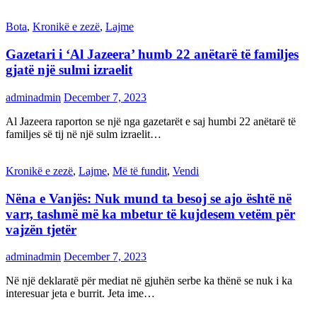
Bota
,
Kronikë e zezë
,
Lajme
Gazetari i ‘Al Jazeera’ humb 22 anëtarë të familjes
gjatë një sulmi izraelit
adminadmin
December 7, 2023
Al Jazeera raporton se një nga gazetarët e saj humbi 22 anëtarë të
familjes së tij në një sulm izraelit…
Kronikë e zezë
,
Lajme
,
Më të fundit
,
Vendi
Nëna e Vanjës: Nuk mund ta besoj se ajo është në
varr, tashmë më ka mbetur të kujdesem vetëm për
vajzën tjetër
adminadmin
December 7, 2023
Në një deklaratë për mediat në gjuhën serbe ka thënë se nuk i ka
interesuar jeta e burrit. Jeta ime…