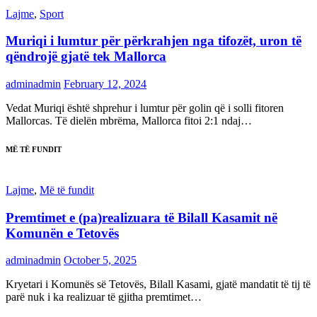
Lajme
,
Sport
Muriqi i lumtur për përkrahjen nga tifozët, uron të
qëndrojë gjatë tek Mallorca
adminadmin
February 12, 2024
Vedat Muriqi është shprehur i lumtur për golin që i solli fitoren
Mallorcas. Të dielën mbrëma, Mallorca fitoi 2:1 ndaj…
MË TË FUNDIT
Lajme
,
Më të fundit
Premtimet e (pa)realizuara të Bilall Kasamit në
Komunën e Tetovës
adminadmin
October 5, 2025
Kryetari i Komunës së Tetovës, Bilall Kasami, gjatë mandatit të tij të
parë nuk i ka realizuar të gjitha premtimet…