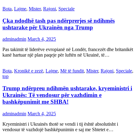
Bota
,
Lajme
,
Mister
,
Rajoni
,
Speciale
Çka ndodhë tash pas ndërprerjes së ndihmës
ushtarake për Ukrainën nga Trump
adminadmin
March 4, 2025
Pas takimit të liderëve evropianë në Londër, francezët dhe britanikët
kanë hartuar një plan paqeje për luftën në Ukrainë, të…
Bota
,
Kronikë e zezë
,
Lajme
,
Më të fundit
,
Mister
,
Rajoni
,
Speciale
,
top
Trump ndërpreu ndihmën ushtarake, kryeministri i
Ukrainës: Të vendosur për vazhdimin e
bashkëpunimit me SHBA!
adminadmin
March 4, 2025
Kryeministri i Ukrainës thotë se vendi i tij është absolutisht i
vendosur të vazhdojë bashkëpunimin e saj me Shtetet e…