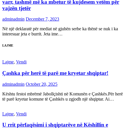
varr, tashmë më ka mbetur të kujdesem vetëm për
vajzën tjetër
adminadmin
December 7, 2023
Në një deklaratë për mediat në gjuhën serbe ka thënë se nuk i ka
interesuar jeta e burrit. Jeta ime…
LAJME
Lajme
,
Vendi
Çashka për herë të parë me kryetar shqiptar!
adminadmin
October 20, 2025
Kështu festoi mbrëmë Jabollçishti në Komunën e Çashkës.Për herë
të parë kryetar komune të Çashkës u zgjodh një shqiptar. Ai…
Lajme
,
Vendi
U rrit përfaqësimi i shqiptarëve në Këshillin e