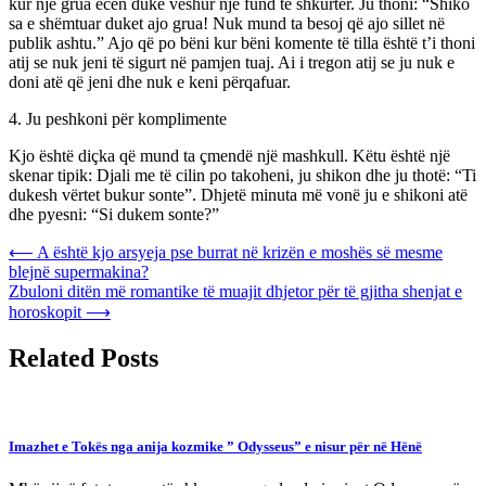
kur një grua ecën duke veshur një fund të shkurtër. Ju thoni: “Shiko
sa e shëmtuar duket ajo grua! Nuk mund ta besoj që ajo sillet në
publik ashtu.” Ajo që po bëni kur bëni komente të tilla është t’i thoni
atij se nuk jeni të sigurt në pamjen tuaj. Ai i tregon atij se ju nuk e
doni atë që jeni dhe nuk e keni përqafuar.
4. Ju peshkoni për komplimente
Kjo është diçka që mund ta çmendë një mashkull. Këtu është një
skenar tipik: Djali me të cilin po takoheni, ju shikon dhe ju thotë: “Ti
dukesh vërtet bukur sonte”. Dhjetë minuta më vonë ju e shikoni atë
dhe pyesni: “Si dukem sonte?”
Post
⟵
A është kjo arsyeja pse burrat në krizën e moshës së mesme
blejnë supermakina?
navigation
Zbuloni ditën më romantike të muajit dhjetor për të gjitha shenjat e
horoskopit
⟶
Related Posts
Imazhet e Tokës nga anija kozmike ” Odysseus” e nisur për në Hënë