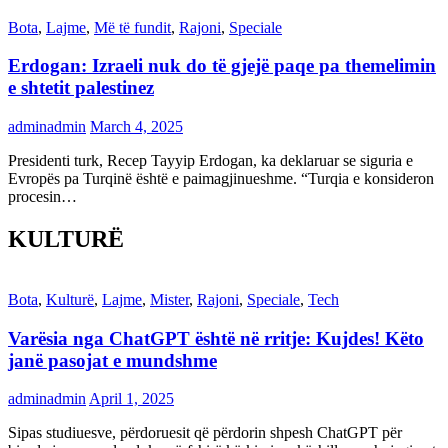
Bota
,
Lajme
,
Më të fundit
,
Rajoni
,
Speciale
Erdogan: Izraeli nuk do të gjejë paqe pa themelimin
e shtetit palestinez
adminadmin
March 4, 2025
Presidenti turk, Recep Tayyip Erdogan, ka deklaruar se siguria e
Evropës pa Turqinë është e paimagjinueshme. “Turqia e konsideron
procesin…
KULTURË
Bota
,
Kulturë
,
Lajme
,
Mister
,
Rajoni
,
Speciale
,
Tech
Varësia nga ChatGPT është në rritje: Kujdes! Këto
janë pasojat e mundshme
adminadmin
April 1, 2025
Sipas studiuesve, përdoruesit që përdorin shpesh ChatGPT për