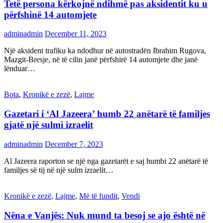
Tetë persona kërkojnë ndihmë pas aksidentit ku u
përfshinë 14 automjete
adminadmin
December 11, 2023
Një aksident trafiku ka ndodhur në autostradën Ibrahim Rugova,
Mazgit-Bresje, në të cilin janë përfshirë 14 automjete dhe janë
lënduar…
Bota
,
Kronikë e zezë
,
Lajme
Gazetari i ‘Al Jazeera’ humb 22 anëtarë të familjes
gjatë një sulmi izraelit
adminadmin
December 7, 2023
Al Jazeera raporton se një nga gazetarët e saj humbi 22 anëtarë të
familjes së tij në një sulm izraelit…
Kronikë e zezë
,
Lajme
,
Më të fundit
,
Vendi
Nëna e Vanjës: Nuk mund ta besoj se ajo është në