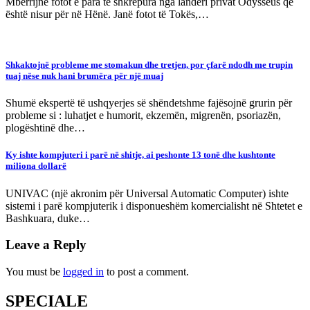
Mbërrijnë fotot e para të shkrepura nga landeri privat Odysseus që
është nisur për në Hënë. Janë fotot të Tokës,…
Shkaktojnë probleme me stomakun dhe tretjen, por çfarë ndodh me trupin
tuaj nëse nuk hani brumëra për një muaj
Shumë ekspertë të ushqyerjes së shëndetshme fajësojnë grurin për
probleme si : luhatjet e humorit, ekzemën, migrenën, psoriazën,
plogështinë dhe…
Ky ishte kompjuteri i parë në shitje, ai peshonte 13 tonë dhe kushtonte
miliona dollarë
UNIVAC (një akronim për Universal Automatic Computer) ishte
sistemi i parë kompjuterik i disponueshëm komercialisht në Shtetet e
Bashkuara, duke…
Leave a Reply
You must be
logged in
to post a comment.
SPECIALE