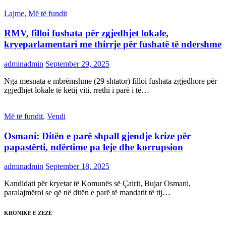
Lajme
,
Më të fundit
RMV, filloi fushata për zgjedhjet lokale,
kryeparlamentari me thirrje për fushatë të ndershme
adminadmin
September 29, 2025
Nga mesnata e mbrëmshme (29 shtator) filloi fushata zgjedhore për
zgjedhjet lokale të këtij viti, rrethi i parë i të…
Më të fundit
,
Vendi
Osmani: Ditën e parë shpall gjendje krize për
papastërti, ndërtime pa leje dhe korrupsion
adminadmin
September 18, 2025
Kandidati për kryetar të Komunës së Çairit, Bujar Osmani,
paralajmëroi se që në ditën e parë të mandatit të tij…
KRONIKË E ZEZË