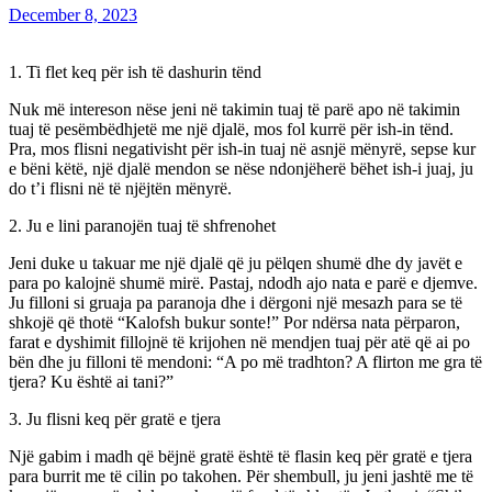
December 8, 2023
1. Ti flet keq për ish të dashurin tënd
Nuk më intereson nëse jeni në takimin tuaj të parë apo në takimin
tuaj të pesëmbëdhjetë me një djalë, mos fol kurrë për ish-in tënd.
Pra, mos flisni negativisht për ish-in tuaj në asnjë mënyrë, sepse kur
e bëni këtë, një djalë mendon se nëse ndonjëherë bëhet ish-i juaj, ju
do t’i flisni në të njëjtën mënyrë.
2. Ju e lini paranojën tuaj të shfrenohet
Jeni duke u takuar me një djalë që ju pëlqen shumë dhe dy javët e
para po kalojnë shumë mirë. Pastaj, ndodh ajo nata e parë e djemve.
Ju filloni si gruaja pa paranoja dhe i dërgoni një mesazh para se të
shkojë që thotë “Kalofsh bukur sonte!” Por ndërsa nata përparon,
farat e dyshimit fillojnë të krijohen në mendjen tuaj për atë që ai po
bën dhe ju filloni të mendoni: “A po më tradhton? A flirton me gra të
tjera? Ku është ai tani?”
3. Ju flisni keq për gratë e tjera
Një gabim i madh që bëjnë gratë është të flasin keq për gratë e tjera
para burrit me të cilin po takohen. Për shembull, ju jeni jashtë me të