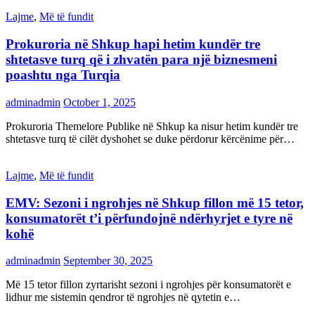
Lajme
,
Më të fundit
Prokuroria në Shkup hapi hetim kundër tre
shtetasve turq që i zhvatën para një biznesmeni
poashtu nga Turqia
adminadmin
October 1, 2025
Prokuroria Themelore Publike në Shkup ka nisur hetim kundër tre
shtetasve turq të cilët dyshohet se duke përdorur kërcënime për…
Lajme
,
Më të fundit
EMV: Sezoni i ngrohjes në Shkup fillon më 15 tetor,
konsumatorët t’i përfundojnë ndërhyrjet e tyre në
kohë
adminadmin
September 30, 2025
Më 15 tetor fillon zyrtarisht sezoni i ngrohjes për konsumatorët e
lidhur me sistemin qendror të ngrohjes në qytetin e…