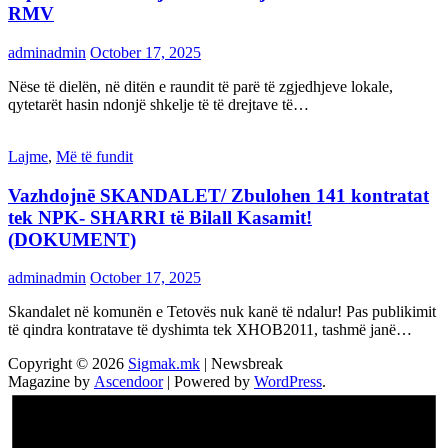
RMV
adminadmin
October 17, 2025
Nëse të dielën, në ditën e raundit të parë të zgjedhjeve lokale,
qytetarët hasin ndonjë shkelje të të drejtave të…
Lajme
,
Më të fundit
Vazhdojnē SKANDALET/ Zbulohen 141 kontratat
tek NPK- SHARRI të Bilall Kasamit!
(DOKUMENT)
adminadmin
October 17, 2025
Skandalet në komunën e Tetovës nuk kanë të ndalur! Pas publikimit
të qindra kontratave të dyshimta tek XHOB2011, tashmë janë…
Copyright © 2026
Sigmak.mk
| Newsbreak
Magazine by
Ascendoor
| Powered by
WordPress
.