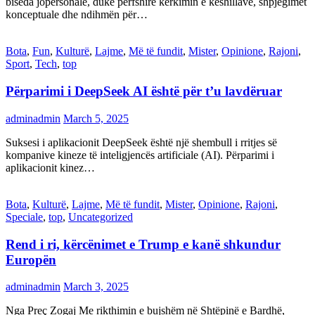
biseda jopersonale, duke përfshirë kërkimin e këshillave, shpjegimet
konceptuale dhe ndihmën për…
Bota
,
Fun
,
Kulturë
,
Lajme
,
Më të fundit
,
Mister
,
Opinione
,
Rajoni
,
Sport
,
Tech
,
top
Përparimi i DeepSeek AI është për t’u lavdëruar
adminadmin
March 5, 2025
Suksesi i aplikacionit DeepSeek është një shembull i rritjes së
kompanive kineze të inteligjencës artificiale (AI). Përparimi i
aplikacionit kinez…
Bota
,
Kulturë
,
Lajme
,
Më të fundit
,
Mister
,
Opinione
,
Rajoni
,
Speciale
,
top
,
Uncategorized
Rend i ri, kërcënimet e Trump e kanë shkundur
Europën
adminadmin
March 3, 2025
Nga Preç Zogaj Me rikthimin e bujshëm në Shtëpinë e Bardhë,