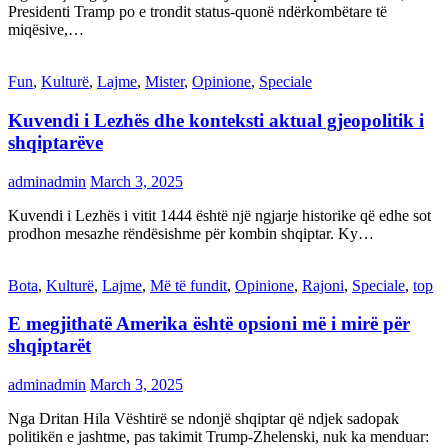
Presidenti Tramp po e trondit status-quonë ndërkombëtare të
miqësive,…
Fun
,
Kulturë
,
Lajme
,
Mister
,
Opinione
,
Speciale
Kuvendi i Lezhës dhe konteksti aktual gjeopolitik i
shqiptarëve
adminadmin
March 3, 2025
Kuvendi i Lezhës i vitit 1444 është një ngjarje historike që edhe sot
prodhon mesazhe rëndësishme për kombin shqiptar. Ky…
Bota
,
Kulturë
,
Lajme
,
Më të fundit
,
Opinione
,
Rajoni
,
Speciale
,
top
E megjithatë Amerika është opsioni më i mirë për
shqiptarët
adminadmin
March 3, 2025
Nga Dritan Hila Vështirë se ndonjë shqiptar që ndjek sadopak
politikën e jashtme, pas takimit Trump-Zhelenski, nuk ka menduar: