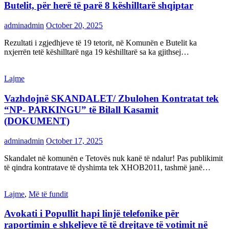
Butelit, për herë të parë 8 këshilltarë shqiptar
adminadmin
October 20, 2025
Rezultati i zgjedhjeve të 19 tetorit, në Komunën e Butelit ka
nxjerrën tetë këshilltarë nga 19 këshilltarë sa ka gjithsej…
Lajme
Vazhdojnë SKANDALET/ Zbulohen Kontratat tek
“NP- PARKINGU” të Bilall Kasamit
(DOKUMENT)
adminadmin
October 17, 2025
Skandalet në komunën e Tetovës nuk kanë të ndalur! Pas publikimit
të qindra kontratave të dyshimta tek XHOB2011, tashmë janë…
Lajme
,
Më të fundit
Avokati i Popullit hapi linjë telefonike për
raportimin e shkeljeve të të drejtave të votimit në