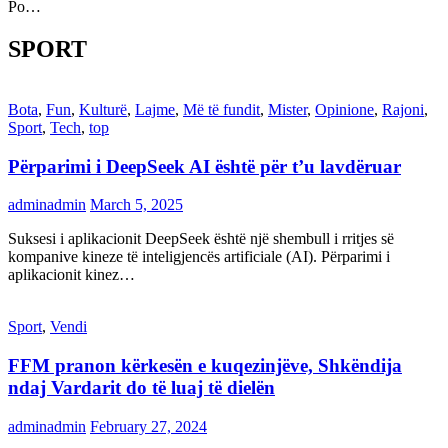
Po…
SPORT
Bota
,
Fun
,
Kulturë
,
Lajme
,
Më të fundit
,
Mister
,
Opinione
,
Rajoni
,
Sport
,
Tech
,
top
Përparimi i DeepSeek AI është për t’u lavdëruar
adminadmin
March 5, 2025
Suksesi i aplikacionit DeepSeek është një shembull i rritjes së
kompanive kineze të inteligjencës artificiale (AI). Përparimi i
aplikacionit kinez…
Sport
,
Vendi
FFM pranon kërkesën e kuqezinjëve, Shkëndija
ndaj Vardarit do të luaj të dielën
adminadmin
February 27, 2024