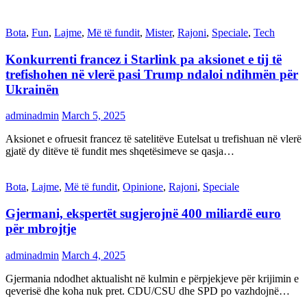
Bota
,
Fun
,
Lajme
,
Më të fundit
,
Mister
,
Rajoni
,
Speciale
,
Tech
Konkurrenti francez i Starlink pa aksionet e tij të
trefishohen në vlerë pasi Trump ndaloi ndihmën për
Ukrainën
adminadmin
March 5, 2025
Aksionet e ofruesit francez të satelitëve Eutelsat u trefishuan në vlerë
gjatë dy ditëve të fundit mes shqetësimeve se qasja…
Bota
,
Lajme
,
Më të fundit
,
Opinione
,
Rajoni
,
Speciale
Gjermani, ekspertët sugjerojnë 400 miliardë euro
për mbrojtje
adminadmin
March 4, 2025
Gjermania ndodhet aktualisht në kulmin e përpjekjeve për krijimin e
qeverisë dhe koha nuk pret. CDU/CSU dhe SPD po vazhdojnë…