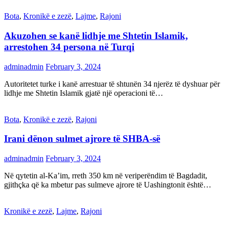
Bota
,
Kronikë e zezë
,
Lajme
,
Rajoni
Akuzohen se kanë lidhje me Shtetin Islamik,
arrestohen 34 persona në Turqi
adminadmin
February 3, 2024
Autoritetet turke i kanë arrestuar të shtunën 34 njerëz të dyshuar për
lidhje me Shtetin Islamik gjatë një operacioni të…
Bota
,
Kronikë e zezë
,
Rajoni
Irani dënon sulmet ajrore të SHBA-së
adminadmin
February 3, 2024
Në qytetin al-Ka’im, rreth 350 km në veriperëndim të Bagdadit,
gjithçka që ka mbetur pas sulmeve ajrore të Uashingtonit është…
Kronikë e zezë
,
Lajme
,
Rajoni