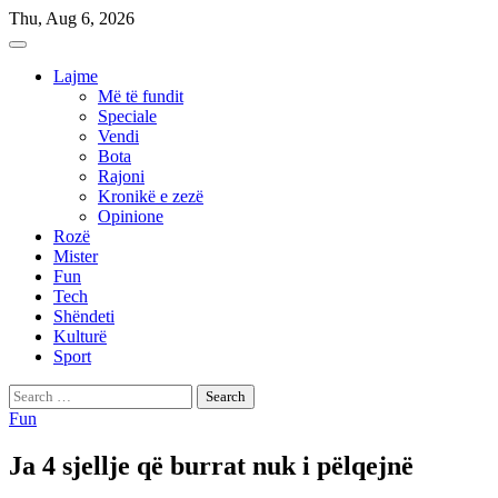
Skip
Thu, Aug 6, 2026
to
content
Lajme
Më të fundit
Speciale
Vendi
Bota
Rajoni
Kronikë e zezë
Opinione
Rozë
Mister
Fun
Tech
Shëndeti
Kulturë
Sport
Search
for:
Fun
Ja 4 sjellje që burrat nuk i pëlqejnë