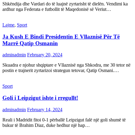
Shkëndija dhe Vardari do të luajnë zyrtarisht të dielën. Vendimi ka
ardhur nga Federata e futbollit të Maqedonisë së Veriut…
Lajme
,
Sport
Ja Kush E Bindi Presidentin E Vllaznisë Për Të
Marrë Qatip Osmanin
adminadmin
February 20, 2024
Skuadra e njohur shqiptare e Vllaznisë nga Shkodra, me 30 tetor në
postin e trajnerit zyrtarizoi strategun tetovar, Qatip Osmani.…
Sport
Goli i Leipzigut ishte i rregullt!
adminadmin
February 14, 2024
Reali i Madridit fitoi 0-1 përballë Leipzigut falë një goli shumë të
bukur të Brahim Diaz, duke hedhur një hap…