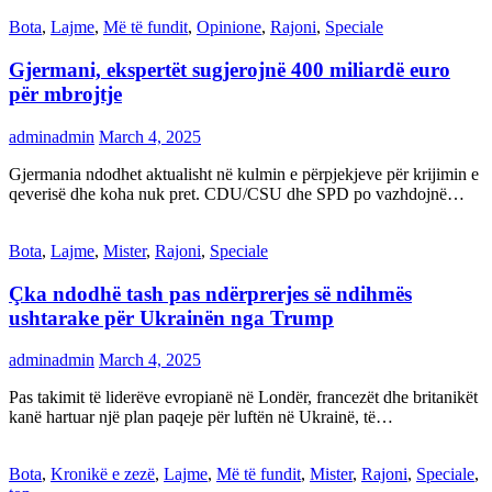
Bota
,
Lajme
,
Më të fundit
,
Opinione
,
Rajoni
,
Speciale
Gjermani, ekspertët sugjerojnë 400 miliardë euro
për mbrojtje
adminadmin
March 4, 2025
Gjermania ndodhet aktualisht në kulmin e përpjekjeve për krijimin e
qeverisë dhe koha nuk pret. CDU/CSU dhe SPD po vazhdojnë…
Bota
,
Lajme
,
Mister
,
Rajoni
,
Speciale
Çka ndodhë tash pas ndërprerjes së ndihmës
ushtarake për Ukrainën nga Trump
adminadmin
March 4, 2025
Pas takimit të liderëve evropianë në Londër, francezët dhe britanikët
kanë hartuar një plan paqeje për luftën në Ukrainë, të…
Bota
,
Kronikë e zezë
,
Lajme
,
Më të fundit
,
Mister
,
Rajoni
,
Speciale
,