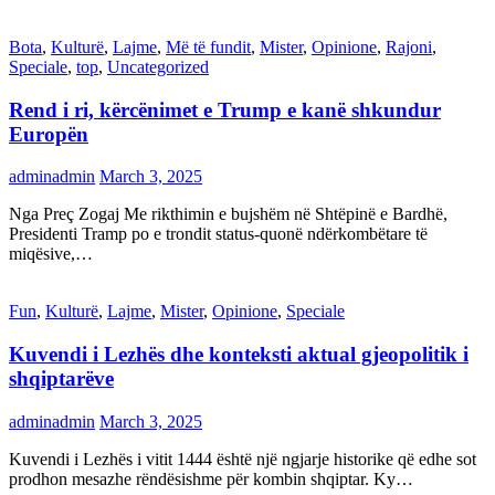
Bota
,
Kulturë
,
Lajme
,
Më të fundit
,
Mister
,
Opinione
,
Rajoni
,
Speciale
,
top
,
Uncategorized
Rend i ri, kërcënimet e Trump e kanë shkundur
Europën
adminadmin
March 3, 2025
Nga Preç Zogaj Me rikthimin e bujshëm në Shtëpinë e Bardhë,
Presidenti Tramp po e trondit status-quonë ndërkombëtare të
miqësive,…
Fun
,
Kulturë
,
Lajme
,
Mister
,
Opinione
,
Speciale
Kuvendi i Lezhës dhe konteksti aktual gjeopolitik i
shqiptarëve
adminadmin
March 3, 2025
Kuvendi i Lezhës i vitit 1444 është një ngjarje historike që edhe sot
prodhon mesazhe rëndësishme për kombin shqiptar. Ky…