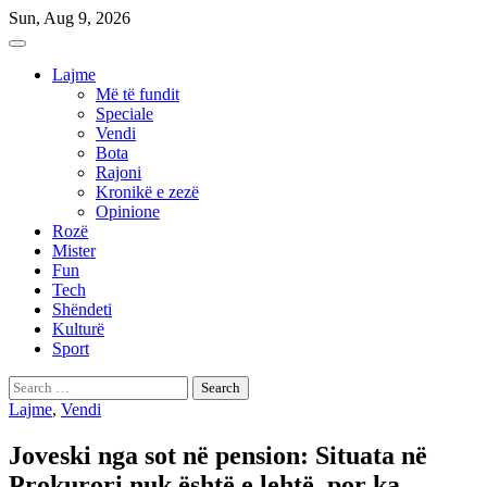
Skip
Sun, Aug 9, 2026
to
content
Lajme
Më të fundit
Speciale
Vendi
Bota
Rajoni
Kronikë e zezë
Opinione
Rozë
Mister
Fun
Tech
Shëndeti
Kulturë
Sport
Search
for:
Lajme
,
Vendi
Joveski nga sot në pension: Situata në
Prokurori nuk është e lehtë, por ka