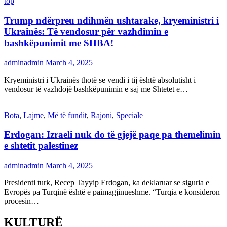
top
Trump ndërpreu ndihmën ushtarake, kryeministri i
Ukrainës: Të vendosur për vazhdimin e
bashkëpunimit me SHBA!
adminadmin
March 4, 2025
Kryeministri i Ukrainës thotë se vendi i tij është absolutisht i
vendosur të vazhdojë bashkëpunimin e saj me Shtetet e…
Bota
,
Lajme
,
Më të fundit
,
Rajoni
,
Speciale
Erdogan: Izraeli nuk do të gjejë paqe pa themelimin
e shtetit palestinez
adminadmin
March 4, 2025
Presidenti turk, Recep Tayyip Erdogan, ka deklaruar se siguria e
Evropës pa Turqinë është e paimagjinueshme. “Turqia e konsideron
procesin…
KULTURË