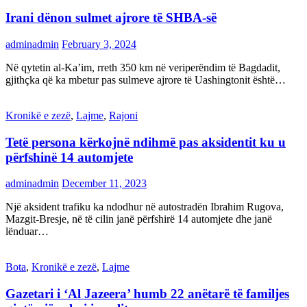
Irani dënon sulmet ajrore të SHBA-së
adminadmin
February 3, 2024
Në qytetin al-Ka’im, rreth 350 km në veriperëndim të Bagdadit,
gjithçka që ka mbetur pas sulmeve ajrore të Uashingtonit është…
Kronikë e zezë
,
Lajme
,
Rajoni
Tetë persona kërkojnë ndihmë pas aksidentit ku u
përfshinë 14 automjete
adminadmin
December 11, 2023
Një aksident trafiku ka ndodhur në autostradën Ibrahim Rugova,
Mazgit-Bresje, në të cilin janë përfshirë 14 automjete dhe janë
lënduar…
Bota
,
Kronikë e zezë
,
Lajme
Gazetari i ‘Al Jazeera’ humb 22 anëtarë të familjes