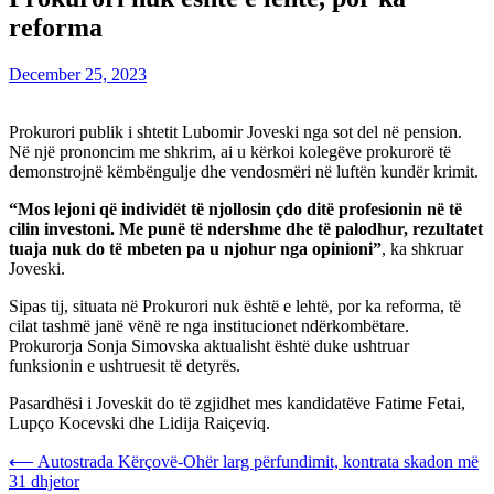
reforma
December 25, 2023
Prokurori publik i shtetit Lubomir Joveski nga sot del në pension.
Në një prononcim me shkrim, ai u kërkoi kolegëve prokurorë të
demonstrojnë këmbëngulje dhe vendosmëri në luftën kundër krimit.
“Mos lejoni që individët të njollosin çdo ditë profesionin në të
cilin investoni. Me punë të ndershme dhe të palodhur, rezultatet
tuaja nuk do të mbeten pa u njohur nga opinioni”
, ka shkruar
Joveski.
Sipas tij, situata në Prokurori nuk është e lehtë, por ka reforma, të
cilat tashmë janë vënë re nga institucionet ndërkombëtare.
Prokurorja Sonja Simovska aktualisht është duke ushtruar
funksionin e ushtruesit të detyrës.
Pasardhësi i Joveskit do të zgjidhet mes kandidatëve Fatime Fetai,
Lupço Kocevski dhe Lidija Raiçeviq.
Post
⟵
Autostrada Kërçovë-Ohër larg përfundimit, kontrata skadon më
31 dhjetor
navigation