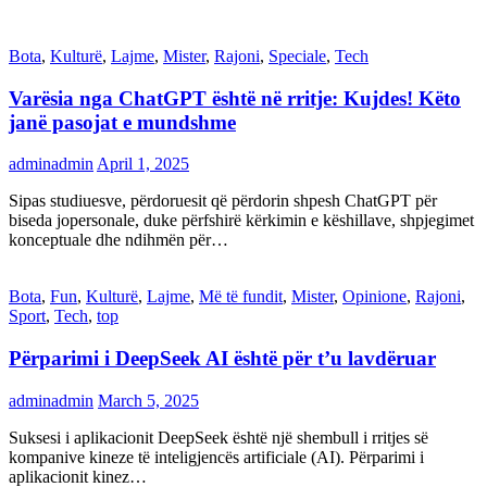
Bota
,
Kulturë
,
Lajme
,
Mister
,
Rajoni
,
Speciale
,
Tech
Varësia nga ChatGPT është në rritje: Kujdes! Këto
janë pasojat e mundshme
adminadmin
April 1, 2025
Sipas studiuesve, përdoruesit që përdorin shpesh ChatGPT për
biseda jopersonale, duke përfshirë kërkimin e këshillave, shpjegimet
konceptuale dhe ndihmën për…
Bota
,
Fun
,
Kulturë
,
Lajme
,
Më të fundit
,
Mister
,
Opinione
,
Rajoni
,
Sport
,
Tech
,
top
Përparimi i DeepSeek AI është për t’u lavdëruar
adminadmin
March 5, 2025
Suksesi i aplikacionit DeepSeek është një shembull i rritjes së
kompanive kineze të inteligjencës artificiale (AI). Përparimi i
aplikacionit kinez…