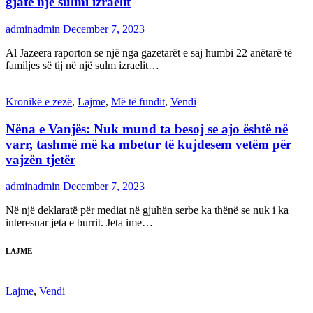
gjatë një sulmi izraelit
adminadmin
December 7, 2023
Al Jazeera raporton se një nga gazetarët e saj humbi 22 anëtarë të
familjes së tij në një sulm izraelit…
Kronikë e zezë
,
Lajme
,
Më të fundit
,
Vendi
Nëna e Vanjës: Nuk mund ta besoj se ajo është në
varr, tashmë më ka mbetur të kujdesem vetëm për
vajzën tjetër
adminadmin
December 7, 2023
Në një deklaratë për mediat në gjuhën serbe ka thënë se nuk i ka
interesuar jeta e burrit. Jeta ime…
LAJME
Lajme
,
Vendi