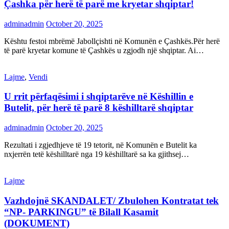
Çashka për herë të parë me kryetar shqiptar!
adminadmin
October 20, 2025
Kështu festoi mbrëmë Jabollçishti në Komunën e Çashkës.Për herë
të parë kryetar komune të Çashkës u zgjodh një shqiptar. Ai…
Lajme
,
Vendi
U rrit përfaqësimi i shqiptarëve në Këshillin e
Butelit, për herë të parë 8 këshilltarë shqiptar
adminadmin
October 20, 2025
Rezultati i zgjedhjeve të 19 tetorit, në Komunën e Butelit ka
nxjerrën tetë këshilltarë nga 19 këshilltarë sa ka gjithsej…
Lajme
Vazhdojnë SKANDALET/ Zbulohen Kontratat tek
“NP- PARKINGU” të Bilall Kasamit
(DOKUMENT)