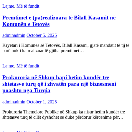
Lajme
,
Më të fundit
Premtimet e (pa)realizuara të Bilall Kasamit në
Komunën e Tetovës
adminadmin
October 5, 2025
Kryetari i Komunës së Tetovës, Bilall Kasami, gjatë mandatit të tij të
parë nuk i ka realizuar të gjitha premtimet…
Lajme
,
Më të fundit
Prokuroria në Shkup hapi hetim kundër tre
shtetasve turq që i zhvatën para një biznesmeni
poashtu nga Turqia
adminadmin
October 1, 2025
Prokuroria Themelore Publike në Shkup ka nisur hetim kundër tre
shtetasve turq të cilët dyshohet se duke përdorur kërcënime për…