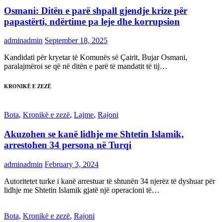
Osmani: Ditën e parë shpall gjendje krize për
papastërti, ndërtime pa leje dhe korrupsion
adminadmin
September 18, 2025
Kandidati për kryetar të Komunës së Çairit, Bujar Osmani,
paralajmëroi se që në ditën e parë të mandatit të tij…
KRONIKË E ZEZË
Bota
,
Kronikë e zezë
,
Lajme
,
Rajoni
Akuzohen se kanë lidhje me Shtetin Islamik,
arrestohen 34 persona në Turqi
adminadmin
February 3, 2024
Autoritetet turke i kanë arrestuar të shtunën 34 njerëz të dyshuar për
lidhje me Shtetin Islamik gjatë një operacioni të…
Bota
,
Kronikë e zezë
,
Rajoni