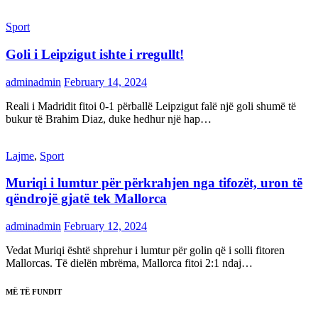
Sport
Goli i Leipzigut ishte i rregullt!
adminadmin
February 14, 2024
Reali i Madridit fitoi 0-1 përballë Leipzigut falë një goli shumë të
bukur të Brahim Diaz, duke hedhur një hap…
Lajme
,
Sport
Muriqi i lumtur për përkrahjen nga tifozët, uron të
qëndrojë gjatë tek Mallorca
adminadmin
February 12, 2024
Vedat Muriqi është shprehur i lumtur për golin që i solli fitoren
Mallorcas. Të dielën mbrëma, Mallorca fitoi 2:1 ndaj…
MË TË FUNDIT