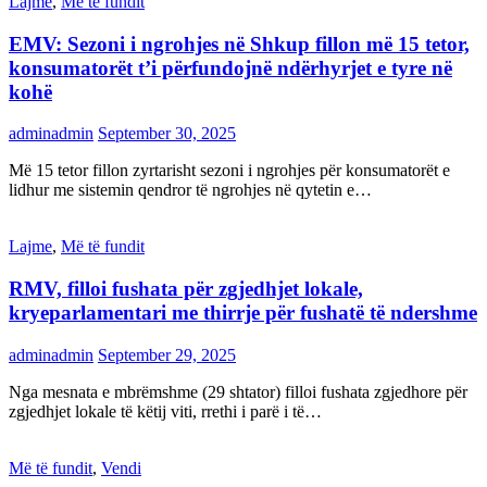
Lajme
,
Më të fundit
EMV: Sezoni i ngrohjes në Shkup fillon më 15 tetor,
konsumatorët t’i përfundojnë ndërhyrjet e tyre në
kohë
adminadmin
September 30, 2025
Më 15 tetor fillon zyrtarisht sezoni i ngrohjes për konsumatorët e
lidhur me sistemin qendror të ngrohjes në qytetin e…
Lajme
,
Më të fundit
RMV, filloi fushata për zgjedhjet lokale,
kryeparlamentari me thirrje për fushatë të ndershme
adminadmin
September 29, 2025
Nga mesnata e mbrëmshme (29 shtator) filloi fushata zgjedhore për
zgjedhjet lokale të këtij viti, rrethi i parë i të…
Më të fundit
,
Vendi