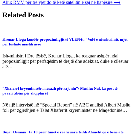
Aliu: RMV për tre vjet do të ketë satelitin e saj në hapësirë
⟶
Related Posts
Krenar Lloga kundër propozimligjit të VLEN-it: “Vulë e nënshtrimit, mjet
për fushatë mashtruese
Ish-ministri i Drejtësisë, Krenar Lloga, ka reaguar ashpër ndaj
propozimligjit për përfaqësim të drejtë dhe adekuat, duke e cilësuar
atë…
“Xhaferri kryeministër, mesazh për rajonin”/ Musliu: Nuk ka post të
paarritshëm për shqiptarët
Në një intervistë në “Special Report” në ABC analisti Albert Musliu
foli për zgjedhjen e Talat Xhaferrit kryeministër në Maqedoninë…
Bujar Osmani: Ja 10 premtimet e realizuara të Ali Ahmetit që e bënë atë