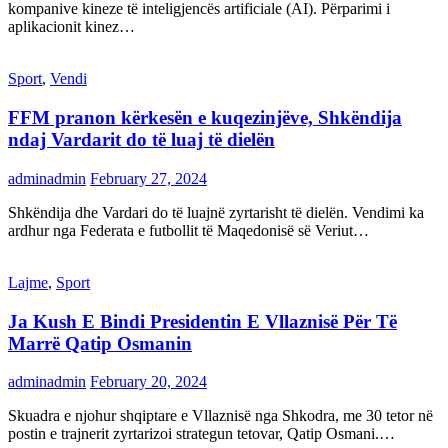
kompanive kineze të inteligjencës artificiale (AI). Përparimi i
aplikacionit kinez…
Sport
,
Vendi
FFM pranon kërkesën e kuqezinjëve, Shkëndija
ndaj Vardarit do të luaj të dielën
adminadmin
February 27, 2024
Shkëndija dhe Vardari do të luajnë zyrtarisht të dielën. Vendimi ka
ardhur nga Federata e futbollit të Maqedonisë së Veriut…
Lajme
,
Sport
Ja Kush E Bindi Presidentin E Vllaznisë Për Të
Marrë Qatip Osmanin
adminadmin
February 20, 2024
Skuadra e njohur shqiptare e Vllaznisë nga Shkodra, me 30 tetor në
postin e trajnerit zyrtarizoi strategun tetovar, Qatip Osmani.…