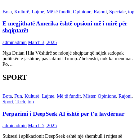
Bota
,
Kulturë
,
Lajme
,
Më të fundit
,
Opinione
,
Rajoni
,
Speciale
,
top
E megjithatë Amerika është opsioni më i mirë për
shqiptarët
adminadmin
March 3, 2025
Nga Dritan Hila Vështirë se ndonjë shqiptar që ndjek sadopak
politikën e jashtme, pas takimit Trump-Zhelenski, nuk ka menduar:
Po…
SPORT
Bota
,
Fun
,
Kulturë
,
Lajme
,
Më të fundit
,
Mister
,
Opinione
,
Rajoni
,
Sport
,
Tech
,
top
Përparimi i DeepSeek AI është për t’u lavdëruar
adminadmin
March 5, 2025
Suksesi i aplikacionit DeepSeek është një shembull i rritjes së