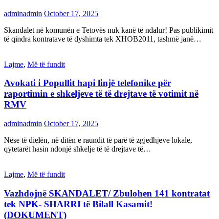
adminadmin
October 17, 2025
Skandalet në komunën e Tetovës nuk kanë të ndalur! Pas publikimit
të qindra kontratave të dyshimta tek XHOB2011, tashmë janë…
Lajme
,
Më të fundit
Avokati i Popullit hapi linjë telefonike për
raportimin e shkeljeve të të drejtave të votimit në
RMV
adminadmin
October 17, 2025
Nëse të dielën, në ditën e raundit të parë të zgjedhjeve lokale,
qytetarët hasin ndonjë shkelje të të drejtave të…
Lajme
,
Më të fundit
Vazhdojnē SKANDALET/ Zbulohen 141 kontratat
tek NPK- SHARRI të Bilall Kasamit!
(DOKUMENT)