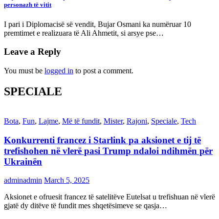
personazh të vitit
I pari i Diplomacisë së vendit, Bujar Osmani ka numëruar 10
premtimet e realizuara të Ali Ahmetit, si arsye pse…
Leave a Reply
You must be
logged in
to post a comment.
SPECIALE
Bota
,
Fun
,
Lajme
,
Më të fundit
,
Mister
,
Rajoni
,
Speciale
,
Tech
Konkurrenti francez i Starlink pa aksionet e tij të
trefishohen në vlerë pasi Trump ndaloi ndihmën për
Ukrainën
adminadmin
March 5, 2025
Aksionet e ofruesit francez të satelitëve Eutelsat u trefishuan në vlerë
gjatë dy ditëve të fundit mes shqetësimeve se qasja…