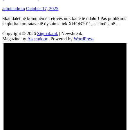
adminadmin
October 17, 2025
Skandalet në komunën e Tetovës nuk kanë të ndalur! Pas publikimit
të qindra kontratave të dyshimta tek XHOB2011, tashmë janë…
Copyright © 2026
Sigmak.mk
| Newsbreak
Magazine by
Ascendoor
| Powered by
WordPress
.