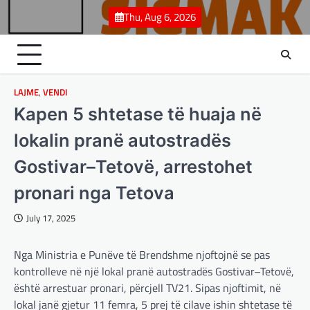
Skip
Thu, Aug 6, 2026
to
content
LAJME
,
VENDI
Kapen 5 shtetase të huaja në
lokalin pranë autostradës
Gostivar–Tetovë, arrestohet
pronari nga Tetova
July 17, 2025
BOTA
,
LAJME
,
MË TË FUNDIT
,
OPINIONE
,
RAJONI
,
SPECIALE
Nga Ministria e Punëve të Brendshme njoftojnë se pas
Gjermani, ekspertët sugjerojnë
kontrolleve në një lokal pranë autostradës Gostivar–Tetovë,
400 miliardë euro për mbrojtje
është arrestuar pronari, përcjell TV21. Sipas njoftimit, në
adminadmin
March 4, 2025
lokal janë gjetur 11 femra, 5 prej të cilave ishin shtetase të