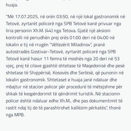
Gjermania ndodhet aktualisht në kulmin e
huaja.
përpjekjeve për krijimin e qeverisë dhe koha
nuk pret. CDU/CSU dhe SPD po vazhdojnë…
“Më 17.07.2025, në orën 03:50, në një lokal gastronomik në
Tetovë, zyrtarët policorë nga SPB Tetovë kanë privuar nga
BOTA
,
LAJME
,
MISTER
,
RAJONI
,
SPECIALE
liria personin Xh.M. (44) nga Tetova. Gjatë një aksioni
Çka ndodhë tash pas
kontrolli në periudhën prej orës 01:00 deri në 04:00 në
ndërprerjes së ndihmës
lokalin e tij në rrugën “Vëllezërit Miladinov”, pranë
ushtarake për Ukrainën nga
Trump
autostradës Gostivar–Tetovë, zyrtarët policorë nga SPB
Tetovë kanë hasur 11 femra të moshës nga 20 deri në 53
adminadmin
March 4, 2025
vjeç, prej të cilave gjashtë shtetase të Maqedonisë dhe pesë
Pas takimit të liderëve evropianë në Londër,
shtetase të Shqipërisë, Kosovës dhe Serbisë, që punonin në
francezët dhe britanikët kanë hartuar një
lokalin gastronomik. Shtetaset e huaja janë ndaluar dhe
plan paqeje për luftën në Ukrainë, të…
mbajtur në stacion policor për procedurë të mëtejshme për
BOTA
,
KRONIKË E ZEZË
,
LAJME
,
shkak të keqpërdorimit të qëndrimit turistik. Në stacionin
MË TË FUNDIT
,
MISTER
,
RAJONI
,
SPECIALE
,
policor është ndaluar edhe Xh.M., dhe pas dokumentimit të
TOP
rastit ndaj tij do të parashtrohet kallëzim përkatës”, thonë
Trump ndërpreu ndihmën
nga MPB.
ushtarake, kryeministri i
Ukrainës: Të vendosur për