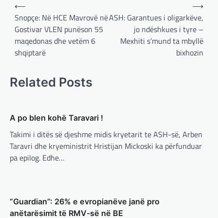
vazhdimin e bashkëpunimit me
Post
⟵
⟶
SHBA!
navigation
Snopçe: Në HCE Mavrovë në
ASH: Garantues i oligarkëve,
adminadmin
March 4, 2025
Gostivar VLEN punëson 55
jo ndëshkues i tyre –
Kryeministri i Ukrainës thotë se vendi i tij
maqedonas dhe vetëm 6
Mexhiti s’mund ta mbyllë
është absolutisht i vendosur të vazhdojë
shqiptarë
bixhozin
bashkëpunimin e saj me Shtetet e…
BOTA
,
LAJME
,
MË TË FUNDIT
,
RAJONI
,
Related Posts
SPECIALE
Erdogan: Izraeli nuk do të gjejë
paqe pa themelimin e shtetit
A po blen kohë Taravari !
palestinez
Takimi i ditës së djeshme midis kryetarit te ASH-së, Arben
adminadmin
March 4, 2025
Taravri dhe kryeministrit Hristijan Mickoski ka përfunduar
Presidenti turk, Recep Tayyip Erdogan, ka
pa epilog. Edhe…
deklaruar se siguria e Evropës pa Turqinë
është e paimagjinueshme. “Turqia e
konsideron procesin…
BOTA
,
FUN
,
LAJME
,
MË TË FUNDIT
,
MISTER
,
“Guardian”: 26% e evropianëve janë pro
RAJONI
,
SPECIALE
,
TECH
anëtarësimit të RMV-së në BE