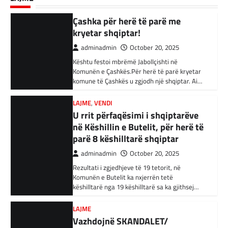
adminadmin
October 20, 2025
adminadmin
September 18, 2025
BOTA
,
KRONIKË E ZEZË
,
LAJME
,
RAJONI
Kështu festoi mbrëmë Jabollçishti në
Akuzohen se kanë lidhje me
Kandidati për kryetar të Komunës së Çairit,
Komunën e Çashkës.Për herë të parë kryetar
Bujar Osmani, paralajmëroi se që në ditën e
Shtetin Islamik, arrestohen 34
komune të Çashkës u zgjodh një shqiptar. Ai…
parë të mandatit të tij…
persona në Turqi
LAJME
,
VENDI
adminadmin
February 3, 2024
U rrit përfaqësimi i shqiptarëve
Autoritetet turke i kanë arrestuar të shtunën
në Këshillin e Butelit, për herë të
34 njerëz të dyshuar për lidhje me Shtetin
parë 8 këshilltarë shqiptar
Islamik gjatë një operacioni të…
adminadmin
October 20, 2025
BOTA
,
KRONIKË E ZEZË
,
RAJONI
Rezultati i zgjedhjeve të 19 tetorit, në
Irani dënon sulmet ajrore të
Komunën e Butelit ka nxjerrën tetë
SHBA-së
këshilltarë nga 19 këshilltarë sa ka gjithsej…
adminadmin
February 3, 2024
LAJME
Në qytetin al-Ka’im, rreth 350 km në
Vazhdojnë SKANDALET/
veriperëndim të Bagdadit, gjithçka që ka
Zbulohen Kontratat tek “NP-
mbetur pas sulmeve ajrore të Uashingtonit
është…
PARKINGU” të Bilall Kasamit
(DOKUMENT)
KRONIKË E ZEZË
,
LAJME
,
RAJONI