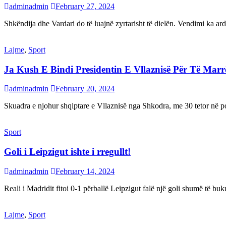
adminadmin
February 27, 2024
Shkëndija dhe Vardari do të luajnë zyrtarisht të dielën. Vendimi ka a
Lajme
,
Sport
Ja Kush E Bindi Presidentin E Vllaznisë Për Të Mar
adminadmin
February 20, 2024
Skuadra e njohur shqiptare e Vllaznisë nga Shkodra, me 30 tetor në pos
Sport
Goli i Leipzigut ishte i rregullt!
adminadmin
February 14, 2024
Reali i Madridit fitoi 0-1 përballë Leipzigut falë një goli shumë të 
Lajme
,
Sport