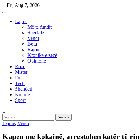
Skip
Fri, Aug 7, 2026
to
content
Lajme
Më të fundit
Speciale
Vendi
Bota
Rajoni
Kronikë e zezë
Opinione
Rozë
Mister
Fun
Tech
Shëndeti
Kulturë
Sport
Search
for:
Lajme
,
Vendi
Kapen me kokainë, arrestohen katër të ri