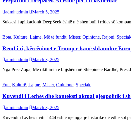
Përparimi i DeepSeek AI është për t’u lavdëruar
adminadmin
March 5, 2025
Suksesi i aplikacionit DeepSeek është një shembull i rritjes së kompani
Bota
,
Kulturë
,
Lajme
,
Më të fundit
,
Mister
,
Opinione
,
Rajoni
,
Special
Rend i ri, kërcënimet e Trump e kanë shkundur Eur
adminadmin
March 3, 2025
Nga Preç Zogaj Me rikthimin e bujshëm në Shtëpinë e Bardhë, Presid
Fun
,
Kulturë
,
Lajme
,
Mister
,
Opinione
,
Speciale
Kuvendi i Lezhës dhe konteksti aktual gjeopolitik i s
adminadmin
March 3, 2025
Kuvendi i Lezhës i vitit 1444 është një ngjarje historike që edhe s