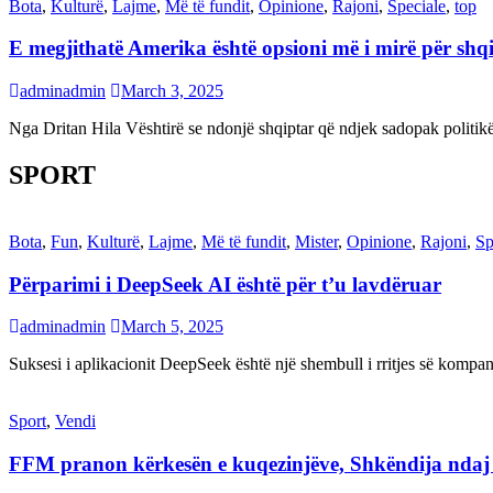
Bota
,
Kulturë
,
Lajme
,
Më të fundit
,
Opinione
,
Rajoni
,
Speciale
,
top
E megjithatë Amerika është opsioni më i mirë për shq
adminadmin
March 3, 2025
Nga Dritan Hila Vështirë se ndonjë shqiptar që ndjek sadopak politi
SPORT
Bota
,
Fun
,
Kulturë
,
Lajme
,
Më të fundit
,
Mister
,
Opinione
,
Rajoni
,
Sp
Përparimi i DeepSeek AI është për t’u lavdëruar
adminadmin
March 5, 2025
Suksesi i aplikacionit DeepSeek është një shembull i rritjes së kompani
Sport
,
Vendi
FFM pranon kërkesën e kuqezinjëve, Shkëndija ndaj Va