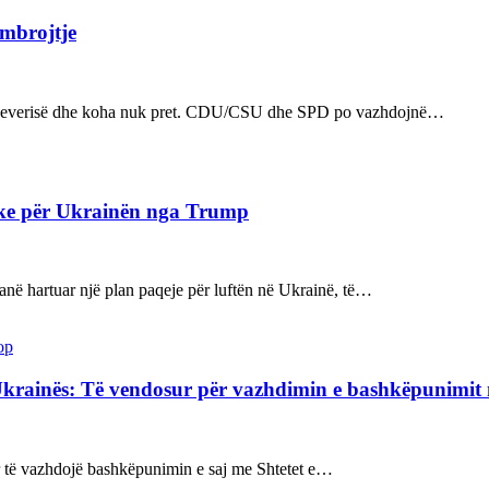
 mbrojtje
n e qeverisë dhe koha nuk pret. CDU/CSU dhe SPD po vazhdojnë…
ake për Ukrainën nga Trump
kanë hartuar një plan paqeje për luftën në Ukrainë, të…
op
Ukrainës: Të vendosur për vazhdimin e bashkëpunimi
sur të vazhdojë bashkëpunimin e saj me Shtetet e…