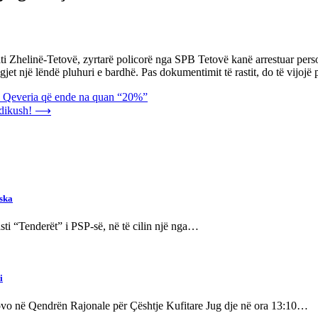
 Zhelinë-Tetovë, zyrtarë policorë nga SPB Tetovë kanë arrestuar persona
gjet një lëndë pluhuri e bardhë. Pas dokumentimit të rastit, do të vijojë 
nga Qeveria që ende na quan “20%”
 dikush!
⟶
vska
sti “Tenderët” i PSP-së, në të cilin një nga…
i
llovo në Qendrën Rajonale për Çështje Kufitare Jug dje në ora 13:10…