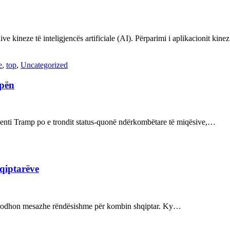
ve kineze të inteligjencës artificiale (AI). Përparimi i aplikacionit kin
e
,
top
,
Uncategorized
opën
enti Tramp po e trondit status-quonë ndërkombëtare të miqësive,…
hqiptarëve
ot prodhon mesazhe rëndësishme për kombin shqiptar. Ky…