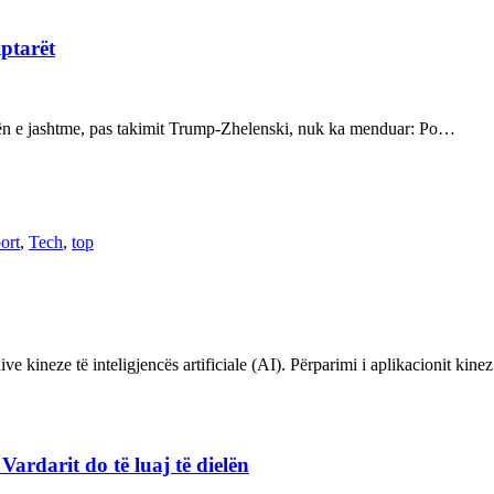
iptarët
kën e jashtme, pas takimit Trump-Zhelenski, nuk ka menduar: Po…
ort
,
Tech
,
top
ve kineze të inteligjencës artificiale (AI). Përparimi i aplikacionit kin
rdarit do të luaj të dielën