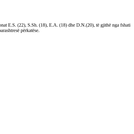
t E.S. (22), S.Sh. (18), E.A. (18) dhe D.N.(20), të gjithë nga fshati
parashtresë përkatëse.