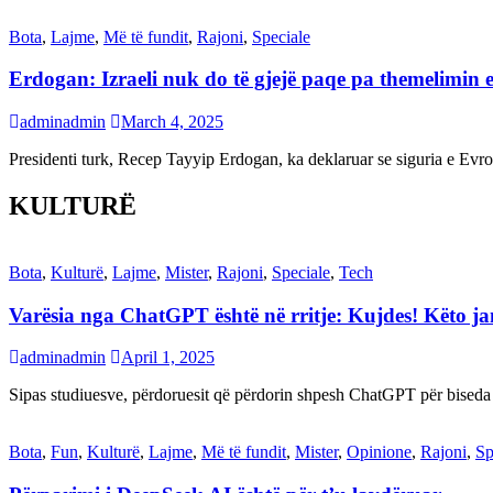
Bota
,
Lajme
,
Më të fundit
,
Rajoni
,
Speciale
Erdogan: Izraeli nuk do të gjejë paqe pa themelimin e 
adminadmin
March 4, 2025
Presidenti turk, Recep Tayyip Erdogan, ka deklaruar se siguria e Ev
KULTURË
Bota
,
Kulturë
,
Lajme
,
Mister
,
Rajoni
,
Speciale
,
Tech
Varësia nga ChatGPT është në rritje: Kujdes! Këto 
adminadmin
April 1, 2025
Sipas studiuesve, përdoruesit që përdorin shpesh ChatGPT për biseda
Bota
,
Fun
,
Kulturë
,
Lajme
,
Më të fundit
,
Mister
,
Opinione
,
Rajoni
,
Sp