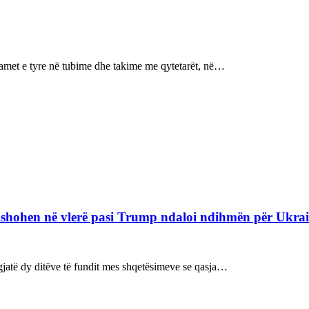
ramet e tyre në tubime dhe takime me qytetarët, në…
refishohen në vlerë pasi Trump ndaloi ndihmën për Ukra
ë gjatë dy ditëve të fundit mes shqetësimeve se qasja…