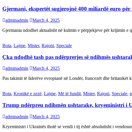
Gjermani, ekspertët sugjerojnë 400 miliardë euro për
adminadmin
March 4, 2025
Gjermania ndodhet aktualisht në kulmin e përpjekjeve për krijimi
Bota
,
Lajme
,
Mister
,
Rajoni
,
Speciale
Çka ndodhë tash pas ndërprerjes së ndihmës ushtar
adminadmin
March 4, 2025
Pas takimit të liderëve evropianë në Londër, francezët dhe britanikët 
Bota
,
Kronikë e zezë
,
Lajme
,
Më të fundit
,
Mister
,
Rajoni
,
Speciale
,
t
Trump ndërpreu ndihmën ushtarake, kryeministri i 
adminadmin
March 4, 2025
Kryeministri i Ukrainës thotë se vendi i tij është absolutisht i vendo