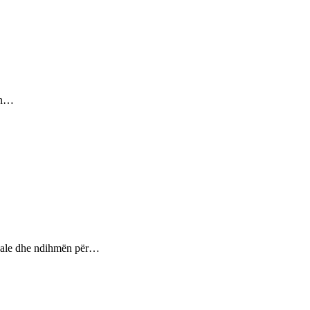
sin…
ptuale dhe ndihmën për…