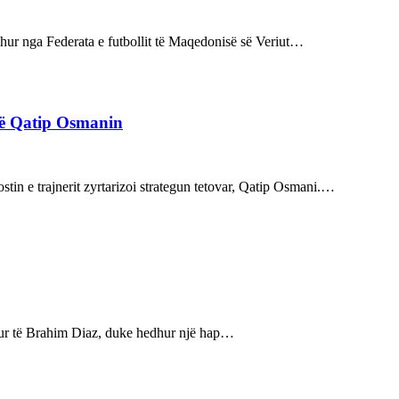
rdhur nga Federata e futbollit të Maqedonisë së Veriut…
rë Qatip Osmanin
tin e trajnerit zyrtarizoi strategun tetovar, Qatip Osmani.…
bukur të Brahim Diaz, duke hedhur një hap…