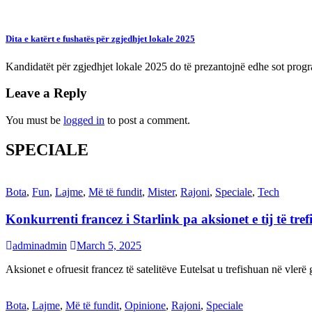
Dita e katërt e fushatës për zgjedhjet lokale 2025
Kandidatët për zgjedhjet lokale 2025 do të prezantojnë edhe sot prog
Leave a Reply
You must be
logged in
to post a comment.
SPECIALE
Bota
,
Fun
,
Lajme
,
Më të fundit
,
Mister
,
Rajoni
,
Speciale
,
Tech
Konkurrenti francez i Starlink pa aksionet e tij të t
adminadmin
March 5, 2025
Aksionet e ofruesit francez të satelitëve Eutelsat u trefishuan në vler
Bota
,
Lajme
,
Më të fundit
,
Opinione
,
Rajoni
,
Speciale