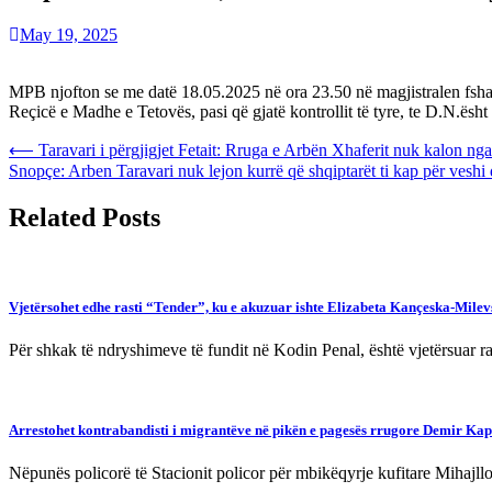
May 19, 2025
MPB njofton se me datë 18.05.2025 në ora 23.50 në magjistralen fshati
Reçicë e Madhe e Tetovës, pasi që gjatë kontrollit të tyre, te D.N.ësht 
Post
⟵
Taravari i përgjigjet Fetait: Rruga e Arbën Xhaferit nuk kalon 
Snopçe: Arben Taravari nuk lejon kurrë që shqiptarët ti kap për veshi
navigation
Related Posts
Vjetërsohet edhe rasti “Tender”, ku e akuzuar ishte Elizabeta Kançeska-Mile
Për shkak të ndryshimeve të fundit në Kodin Penal, është vjetërsuar ra
Arrestohet kontrabandisti i migrantëve në pikën e pagesës rrugore Demir Kap
Nëpunës policorë të Stacionit policor për mbikëqyrje kufitare Mihaj