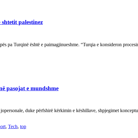
shtetit palestinez
ropës pa Turqinë është e paimagjinueshme. “Turqia e konsideron proce
janë pasojat e mundshme
 jopersonale, duke përfshirë kërkimin e këshillave, shpjegimet konce
ort
,
Tech
,
top