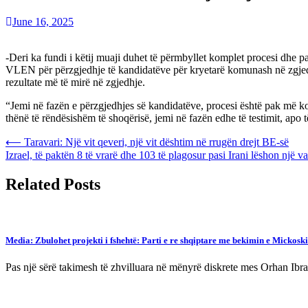
June 16, 2025
-Deri ka fundi i këtij muaji duhet të përmbyllet komplet procesi dhe p
VLEN për përzgjedhje të kandidatëve për kryetarë komunash në zgjedhj
rezultate më të mirë në zgjedhje.
“Jemi në fazën e përzgjedhjes së kandidatëve, procesi është pak më komp
thënë të rëndësishëm të shoqërisë, jemi në fazën edhe të testimit, apo 
Post
⟵
Taravari: Një vit qeveri, një vit dështim në rrugën drejt BE-së
Izrael, të paktën 8 të vrarë dhe 103 të plagosur pasi Irani lëshon një va
navigation
Related Posts
Media: Zbulohet projekti i fshehtë: Parti e re shqiptare me bekimin e Mickoski
Pas një sërë takimesh të zhvilluara në mënyrë diskrete mes Orhan Ibra