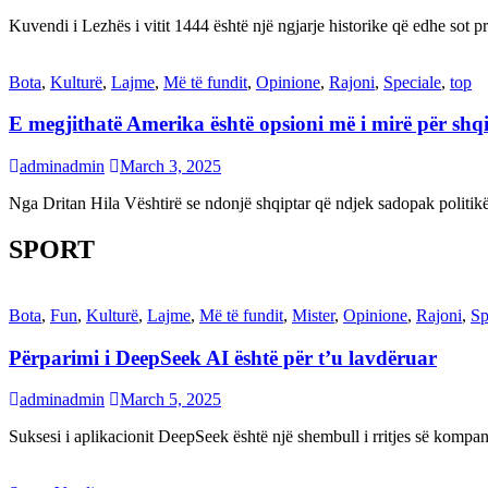
Kuvendi i Lezhës i vitit 1444 është një ngjarje historike që edhe s
Bota
,
Kulturë
,
Lajme
,
Më të fundit
,
Opinione
,
Rajoni
,
Speciale
,
top
E megjithatë Amerika është opsioni më i mirë për shq
adminadmin
March 3, 2025
Nga Dritan Hila Vështirë se ndonjë shqiptar që ndjek sadopak politi
SPORT
Bota
,
Fun
,
Kulturë
,
Lajme
,
Më të fundit
,
Mister
,
Opinione
,
Rajoni
,
Sp
Përparimi i DeepSeek AI është për t’u lavdëruar
adminadmin
March 5, 2025
Suksesi i aplikacionit DeepSeek është një shembull i rritjes së kompani