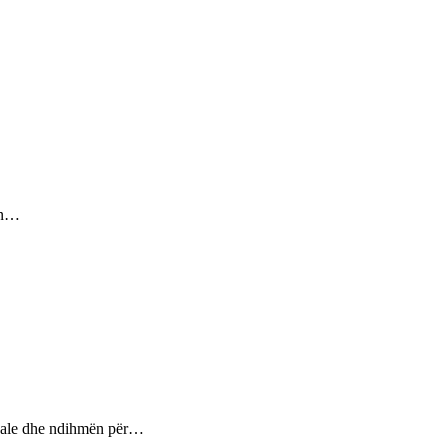
sin…
ptuale dhe ndihmën për…