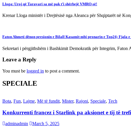
Lloga: Uroj që Taravari sa më pak t’i shërbejë VMRO-së!
Krenar Lloga ministër i Drejtësisë nga Aleanca për Shqiptarët në Ko
Faton Ahmeti dënon presionin e Bilall Kasamit mbi pronarin e Top24; Fjala e 
Sekretari i përgjithshëm i Bashkimit Demokratik për Integrim, Faton 
Leave a Reply
You must be
logged in
to post a comment.
SPECIALE
Bota
,
Fun
,
Lajme
,
Më të fundit
,
Mister
,
Rajoni
,
Speciale
,
Tech
Konkurrenti francez i Starlink pa aksionet e tij të t
adminadmin
March 5, 2025