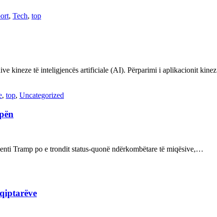
ort
,
Tech
,
top
ve kineze të inteligjencës artificiale (AI). Përparimi i aplikacionit kin
e
,
top
,
Uncategorized
opën
enti Tramp po e trondit status-quonë ndërkombëtare të miqësive,…
hqiptarëve