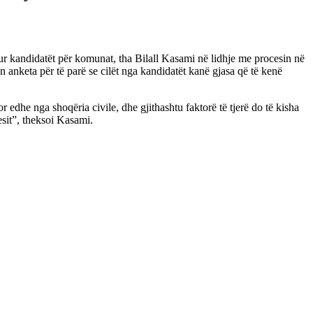
dhur kandidatët për komunat, tha Bilall Kasami në lidhje me procesin në
nketa për të parë se cilët nga kandidatët kanë gjasa që të kenë
 edhe nga shoqëria civile, dhe gjithashtu faktorë të tjerë do të kisha
esit”, theksoi Kasami.