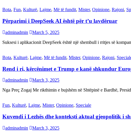
Bota
,
Fun
,
Kulturë
,
Lajme
,
Më të fundit
,
Mister
,
Opinione
,
Rajoni
,
Sp
Përparimi i DeepSeek AI është për t’u lavdëruar
adminadmin
March 5, 2025
Suksesi i aplikacionit DeepSeek është një shembull i rritjes së kompani
Bota
,
Kulturë
,
Lajme
,
Më të fundit
,
Mister
,
Opinione
,
Rajoni
,
Special
Rend i ri, kërcënimet e Trump e kanë shkundur Eur
adminadmin
March 3, 2025
Nga Preç Zogaj Me rikthimin e bujshëm në Shtëpinë e Bardhë, Presid
Fun
,
Kulturë
,
Lajme
,
Mister
,
Opinione
,
Speciale
Kuvendi i Lezhës dhe konteksti aktual gjeopolitik i s
adminadmin
March 3, 2025