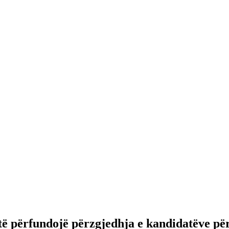
 të përfundojë përzgjedhja e kandidatëve p