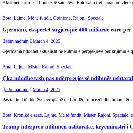
Aksionet e ofruesit francez të satelitëve Eutelsat u trefishuan në vler
Bota
,
Lajme
,
Më të fundit
,
Opinione
,
Rajoni
,
Speciale
Gjermani, ekspertët sugjerojnë 400 miliardë euro për
adminadmin
March 4, 2025
Gjermania ndodhet aktualisht në kulmin e përpjekjeve për krijimi
Bota
,
Lajme
,
Mister
,
Rajoni
,
Speciale
Çka ndodhë tash pas ndërprerjes së ndihmës ushtar
adminadmin
March 4, 2025
Pas takimit të liderëve evropianë në Londër, francezët dhe britanikët 
Bota
,
Kronikë e zezë
,
Lajme
,
Më të fundit
,
Mister
,
Rajoni
,
Speciale
,
t
Trump ndërpreu ndihmën ushtarake, kryeministri i 