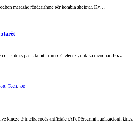
ot prodhon mesazhe rëndësishme për kombin shqiptar. Ky…
iptarët
kën e jashtme, pas takimit Trump-Zhelenski, nuk ka menduar: Po…
ort
,
Tech
,
top
ve kineze të inteligjencës artificiale (AI). Përparimi i aplikacionit kin