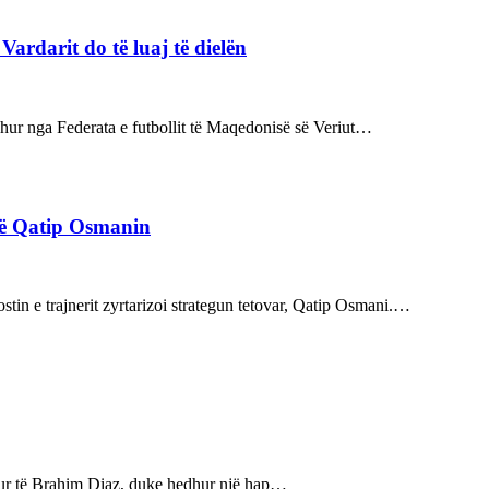
rdarit do të luaj të dielën
rdhur nga Federata e futbollit të Maqedonisë së Veriut…
rë Qatip Osmanin
tin e trajnerit zyrtarizoi strategun tetovar, Qatip Osmani.…
bukur të Brahim Diaz, duke hedhur një hap…