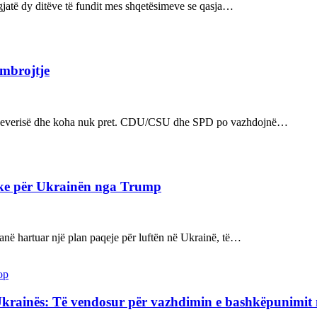
ë gjatë dy ditëve të fundit mes shqetësimeve se qasja…
 mbrojtje
n e qeverisë dhe koha nuk pret. CDU/CSU dhe SPD po vazhdojnë…
ake për Ukrainën nga Trump
kanë hartuar një plan paqeje për luftën në Ukrainë, të…
op
Ukrainës: Të vendosur për vazhdimin e bashkëpunimi