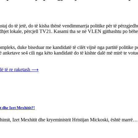
astaj do të jetë, do të kisha thënë vendimmarrja politike për të përzgje
et lokale, përcjell TV21. Kasami tha se në VLEN gjithashtu po bëhen a
leks, duke biseduar me kandidatë të cilët vijnë nga partitë politike por
të anketave se4 cili nga këto kandidatë do të kishte dalë më mirë te votu
lë të re raketash
⟶
t dhe Izet Mexhitit?!
himit, Izet Mexhitit dhe kryeministrit Hristijan Mickoski, është marrë…