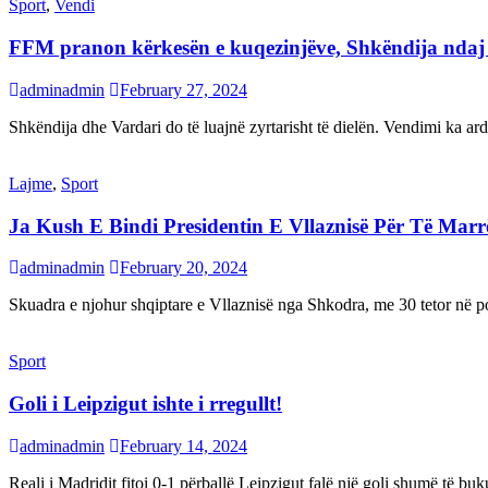
Sport
,
Vendi
FFM pranon kërkesën e kuqezinjëve, Shkëndija ndaj Va
adminadmin
February 27, 2024
Shkëndija dhe Vardari do të luajnë zyrtarisht të dielën. Vendimi ka a
Lajme
,
Sport
Ja Kush E Bindi Presidentin E Vllaznisë Për Të Mar
adminadmin
February 20, 2024
Skuadra e njohur shqiptare e Vllaznisë nga Shkodra, me 30 tetor në pos
Sport
Goli i Leipzigut ishte i rregullt!
adminadmin
February 14, 2024
Reali i Madridit fitoi 0-1 përballë Leipzigut falë një goli shumë të 