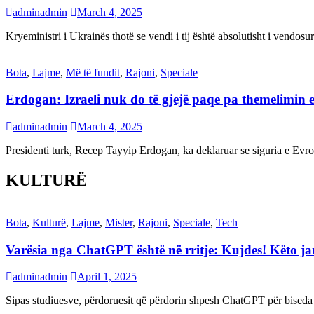
adminadmin
March 4, 2025
Kryeministri i Ukrainës thotë se vendi i tij është absolutisht i vendo
Bota
,
Lajme
,
Më të fundit
,
Rajoni
,
Speciale
Erdogan: Izraeli nuk do të gjejë paqe pa themelimin e 
adminadmin
March 4, 2025
Presidenti turk, Recep Tayyip Erdogan, ka deklaruar se siguria e Ev
KULTURË
Bota
,
Kulturë
,
Lajme
,
Mister
,
Rajoni
,
Speciale
,
Tech
Varësia nga ChatGPT është në rritje: Kujdes! Këto 
adminadmin
April 1, 2025
Sipas studiuesve, përdoruesit që përdorin shpesh ChatGPT për biseda