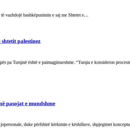
sur të vazhdojë bashkëpunimin e saj me Shtetet e…
shtetit palestinez
ropës pa Turqinë është e paimagjinueshme. “Turqia e konsideron proce
janë pasojat e mundshme
 jopersonale, duke përfshirë kërkimin e këshillave, shpjegimet konce