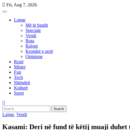
Skip
Fri, Aug 7, 2026
to
content
Lajme
Më të fundit
Speciale
Vendi
Bota
Rajoni
Kronikë e zezë
Opinione
Rozë
Mister
Fun
Tech
Shëndeti
Kulturë
Sport
Search
for:
Lajme
,
Vendi
Kasami: Deri në fund të këtij muaji duhet