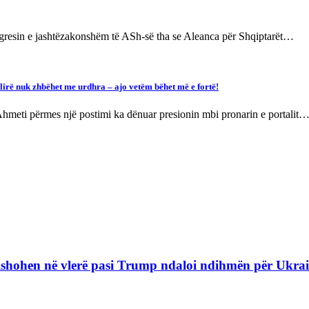
ngresin e jashtëzakonshëm të ASh-së tha se Aleanca për Shqiptarët…
lirë nuk zhbëhet me urdhra – ajo vetëm bëhet më e fortë!
Ahmeti përmes një postimi ka dënuar presionin mbi pronarin e portalit
refishohen në vlerë pasi Trump ndaloi ndihmën për Ukra