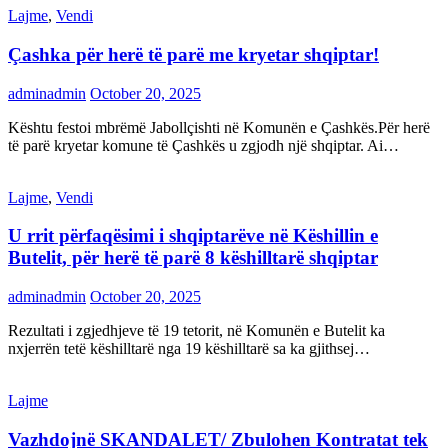
Lajme
,
Vendi
Çashka për herë të parë me kryetar shqiptar!
adminadmin
October 20, 2025
Kështu festoi mbrëmë Jabollçishti në Komunën e Çashkës.Për herë
të parë kryetar komune të Çashkës u zgjodh një shqiptar. Ai…
Lajme
,
Vendi
U rrit përfaqësimi i shqiptarëve në Këshillin e
Butelit, për herë të parë 8 këshilltarë shqiptar
adminadmin
October 20, 2025
Rezultati i zgjedhjeve të 19 tetorit, në Komunën e Butelit ka
nxjerrën tetë këshilltarë nga 19 këshilltarë sa ka gjithsej…
Lajme
Vazhdojnë SKANDALET/ Zbulohen Kontratat tek