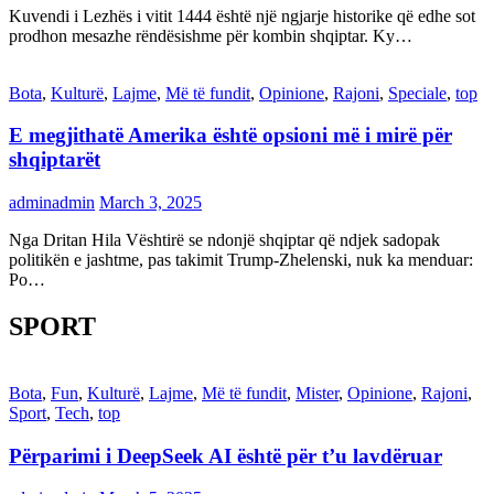
Kuvendi i Lezhës i vitit 1444 është një ngjarje historike që edhe sot
prodhon mesazhe rëndësishme për kombin shqiptar. Ky…
Bota
,
Kulturë
,
Lajme
,
Më të fundit
,
Opinione
,
Rajoni
,
Speciale
,
top
E megjithatë Amerika është opsioni më i mirë për
shqiptarët
adminadmin
March 3, 2025
Nga Dritan Hila Vështirë se ndonjë shqiptar që ndjek sadopak
politikën e jashtme, pas takimit Trump-Zhelenski, nuk ka menduar:
Po…
SPORT
Bota
,
Fun
,
Kulturë
,
Lajme
,
Më të fundit
,
Mister
,
Opinione
,
Rajoni
,
Sport
,
Tech
,
top
Përparimi i DeepSeek AI është për t’u lavdëruar