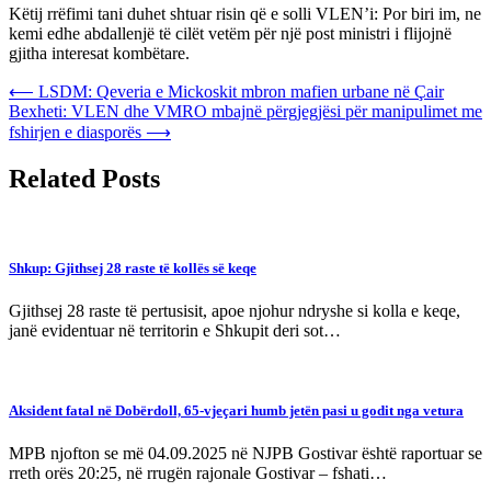
Këtij rrëfimi tani duhet shtuar risin që e solli VLEN’i: Por biri im, ne
kemi edhe abdallenjë të cilët vetëm për një post ministri i flijojnë
gjitha interesat kombëtare.
Post
⟵
LSDM: Qeveria e Mickoskit mbron mafien urbane në Çair
Bexheti: VLEN dhe VMRO mbajnë përgjegjësi për manipulimet me
navigation
fshirjen e diasporës
⟶
Related Posts
Shkup: Gjithsej 28 raste të kollës së keqe
Gjithsej 28 raste të pertusisit, apoe njohur ndryshe si kolla e keqe,
janë evidentuar në territorin e Shkupit deri sot…
Aksident fatal në Dobërdoll, 65-vjeçari humb jetën pasi u godit nga vetura
MPB njofton se më 04.09.2025 në NJPB Gostivar është raportuar se
rreth orës 20:25, në rrugën rajonale Gostivar – fshati…