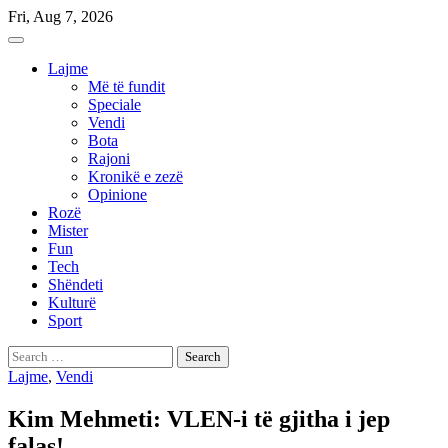
Skip
Fri, Aug 7, 2026
to
content
Lajme
Më të fundit
Speciale
Vendi
Bota
Rajoni
Kronikë e zezë
Opinione
Rozë
Mister
Fun
Tech
Shëndeti
Kulturë
Sport
Search
for:
Lajme
,
Vendi
Kim Mehmeti: VLEN-i të gjitha i jep
falas!