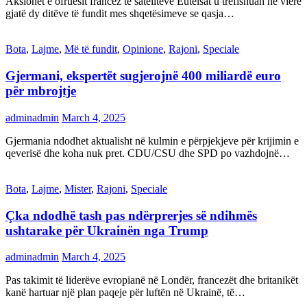
Aksionet e ofruesit francez të satelitëve Eutelsat u trefishuan në vlerë
gjatë dy ditëve të fundit mes shqetësimeve se qasja…
Bota
,
Lajme
,
Më të fundit
,
Opinione
,
Rajoni
,
Speciale
Gjermani, ekspertët sugjerojnë 400 miliardë euro
për mbrojtje
adminadmin
March 4, 2025
Gjermania ndodhet aktualisht në kulmin e përpjekjeve për krijimin e
qeverisë dhe koha nuk pret. CDU/CSU dhe SPD po vazhdojnë…
Bota
,
Lajme
,
Mister
,
Rajoni
,
Speciale
Çka ndodhë tash pas ndërprerjes së ndihmës
ushtarake për Ukrainën nga Trump
adminadmin
March 4, 2025
Pas takimit të liderëve evropianë në Londër, francezët dhe britanikët
kanë hartuar një plan paqeje për luftën në Ukrainë, të…