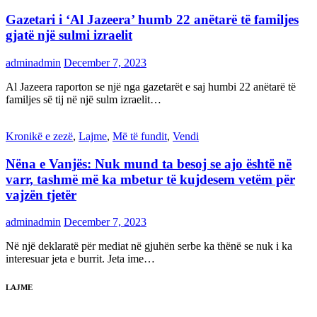
Gazetari i ‘Al Jazeera’ humb 22 anëtarë të familjes
gjatë një sulmi izraelit
adminadmin
December 7, 2023
Al Jazeera raporton se një nga gazetarët e saj humbi 22 anëtarë të
familjes së tij në një sulm izraelit…
Kronikë e zezë
,
Lajme
,
Më të fundit
,
Vendi
Nëna e Vanjës: Nuk mund ta besoj se ajo është në
varr, tashmë më ka mbetur të kujdesem vetëm për
vajzën tjetër
adminadmin
December 7, 2023
Në një deklaratë për mediat në gjuhën serbe ka thënë se nuk i ka
interesuar jeta e burrit. Jeta ime…
LAJME