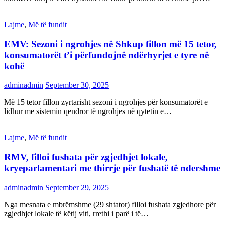
Lajme
,
Më të fundit
EMV: Sezoni i ngrohjes në Shkup fillon më 15 tetor,
konsumatorët t’i përfundojnë ndërhyrjet e tyre në
kohë
adminadmin
September 30, 2025
Më 15 tetor fillon zyrtarisht sezoni i ngrohjes për konsumatorët e
lidhur me sistemin qendror të ngrohjes në qytetin e…
Lajme
,
Më të fundit
RMV, filloi fushata për zgjedhjet lokale,
kryeparlamentari me thirrje për fushatë të ndershme
adminadmin
September 29, 2025
Nga mesnata e mbrëmshme (29 shtator) filloi fushata zgjedhore për
zgjedhjet lokale të këtij viti, rrethi i parë i të…