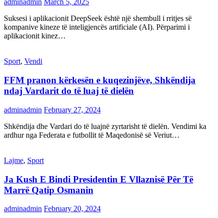
adminadmin
March 5, 2025
Suksesi i aplikacionit DeepSeek është një shembull i rritjes së
kompanive kineze të inteligjencës artificiale (AI). Përparimi i
aplikacionit kinez…
Sport
,
Vendi
FFM pranon kërkesën e kuqezinjëve, Shkëndija
ndaj Vardarit do të luaj të dielën
adminadmin
February 27, 2024
Shkëndija dhe Vardari do të luajnë zyrtarisht të dielën. Vendimi ka
ardhur nga Federata e futbollit të Maqedonisë së Veriut…
Lajme
,
Sport
Ja Kush E Bindi Presidentin E Vllaznisë Për Të
Marrë Qatip Osmanin
adminadmin
February 20, 2024