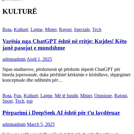
KULTURË
Bota
,
Kulturë
,
Lajme
,
Mister
,
Rajoni
,
Speciale
,
Tech
Varësia nga ChatGPT është në rritje: Kujdes! Këto
janë pasojat e mundshme
adminadmin
April 1, 2025
Sipas studiuesve, përdoruesit që përdorin shpesh ChatGPT për
biseda jopersonale, duke përfshirë kërkimin e këshillave, shpjegimet
konceptuale dhe ndihmën për…
Bota
,
Fun
,
Kulturë
,
Lajme
,
Më të fundit
,
Mister
,
Opinione
,
Rajoni
,
Sport
,
Tech
,
top
Përparimi i DeepSeek AI është për t’u lavdëruar
adminadmin
March 5, 2025