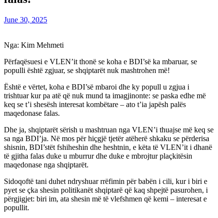
June 30, 2025
Nga: Kim Mehmeti
Përfaqësuesi e VLEN’it thonë se koha e BDI’së ka mbaruar, se
populli është zgjuar, se shqiptarët nuk mashtrohen më!
Është e vërtet, koha e BDI’së mbaroi dhe ky popull u zgjua i
trishtuar kur pa atë që nuk mund ta imagjinonte: se paska edhe më
keq se t’i shesësh interesat kombëtare – ato t’ia japësh palës
maqedonase falas.
Dhe ja, shqiptarët sërish u mashtruan nga VLEN’i thuajse më keq se
sa nga BDI’ja. Në mos për hiçgjë tjetër atëherë shkaku se përderisa
shisnin, BDI’stët fshiheshin dhe heshtnin, e këta të VLEN’it i dhanë
të gjitha falas duke u mburrur dhe duke e mbrojtur plaçkitësin
maqedonase nga shqiptarët.
Sidoqoftë tani duhet ndryshuar rrëfimin për babën i cili, kur i biri e
pyet se çka shesin politikanët shqiptarë që kaq shpejtë pasurohen, i
përgjigjet: biri im, ata shesin më të vlefshmen që kemi – interesat e
popullit.