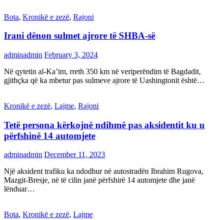
Bota
,
Kronikë e zezë
,
Rajoni
Irani dënon sulmet ajrore të SHBA-së
adminadmin
February 3, 2024
Në qytetin al-Ka’im, rreth 350 km në veriperëndim të Bagdadit,
gjithçka që ka mbetur pas sulmeve ajrore të Uashingtonit është…
Kronikë e zezë
,
Lajme
,
Rajoni
Tetë persona kërkojnë ndihmë pas aksidentit ku u
përfshinë 14 automjete
adminadmin
December 11, 2023
Një aksident trafiku ka ndodhur në autostradën Ibrahim Rugova,
Mazgit-Bresje, në të cilin janë përfshirë 14 automjete dhe janë
lënduar…
Bota
,
Kronikë e zezë
,
Lajme