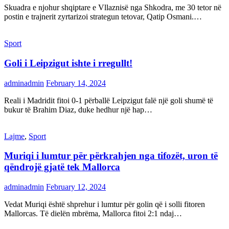
Skuadra e njohur shqiptare e Vllaznisë nga Shkodra, me 30 tetor në
postin e trajnerit zyrtarizoi strategun tetovar, Qatip Osmani.…
Sport
Goli i Leipzigut ishte i rregullt!
adminadmin
February 14, 2024
Reali i Madridit fitoi 0-1 përballë Leipzigut falë një goli shumë të
bukur të Brahim Diaz, duke hedhur një hap…
Lajme
,
Sport
Muriqi i lumtur për përkrahjen nga tifozët, uron të
qëndrojë gjatë tek Mallorca
adminadmin
February 12, 2024
Vedat Muriqi është shprehur i lumtur për golin që i solli fitoren
Mallorcas. Të dielën mbrëma, Mallorca fitoi 2:1 ndaj…