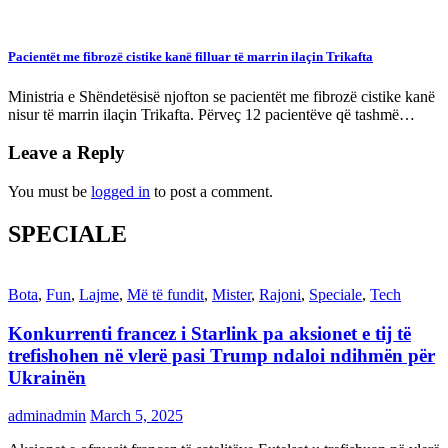
Pacientët me fibrozë cistike kanë filluar të marrin ilaçin Trikafta
Ministria e Shëndetësisë njofton se pacientët me fibrozë cistike kanë
nisur të marrin ilaçin Trikafta. Përveç 12 pacientëve që tashmë…
Leave a Reply
You must be
logged in
to post a comment.
SPECIALE
Bota
,
Fun
,
Lajme
,
Më të fundit
,
Mister
,
Rajoni
,
Speciale
,
Tech
Konkurrenti francez i Starlink pa aksionet e tij të
trefishohen në vlerë pasi Trump ndaloi ndihmën për
Ukrainën
adminadmin
March 5, 2025