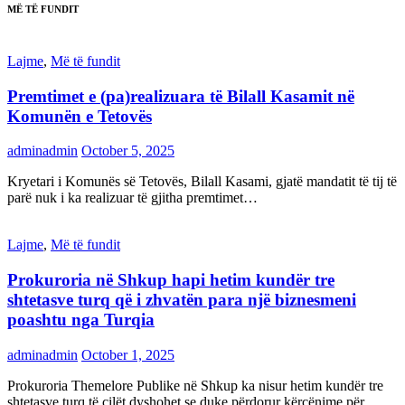
MË TË FUNDIT
Lajme
,
Më të fundit
Premtimet e (pa)realizuara të Bilall Kasamit në
Komunën e Tetovës
adminadmin
October 5, 2025
Kryetari i Komunës së Tetovës, Bilall Kasami, gjatë mandatit të tij të
parë nuk i ka realizuar të gjitha premtimet…
Lajme
,
Më të fundit
Prokuroria në Shkup hapi hetim kundër tre
shtetasve turq që i zhvatën para një biznesmeni
poashtu nga Turqia
adminadmin
October 1, 2025
Prokuroria Themelore Publike në Shkup ka nisur hetim kundër tre
shtetasve turq të cilët dyshohet se duke përdorur kërcënime për…