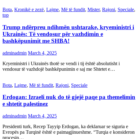
Bota
,
Kronikë e zezë
,
Lajme
,
Më të fundit
,
Mister
,
Rajoni
,
Speciale
,
top
Trump ndërpreu ndihmën ushtarake, kryeministri i
Ukrainës: Të vendosur për vazhdimin e
bashkëpunimit me SHBA!
adminadmin
March 4, 2025
Kryeministri i Ukrainës thotë se vendi i tij është absolutisht i
vendosur të vazhdojë bashkëpunimin e saj me Shtetet e…
Bota
,
Lajme
,
Më të fundit
,
Rajoni
,
Speciale
Erdogan: Izraeli nuk do të gjejë paqe pa themelimin
e shtetit palestinez
adminadmin
March 4, 2025
Presidenti turk, Recep Tayyip Erdogan, ka deklaruar se siguria e
Evropës pa Turqinë është e paimagjinueshme. “Turqia e konsideron
procesin…