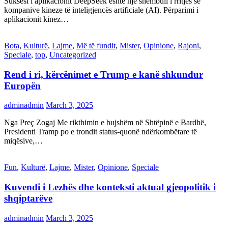
Suksesi i aplikacionit DeepSeek është një shembull i rritjes së
kompanive kineze të inteligjencës artificiale (AI). Përparimi i
aplikacionit kinez…
Bota
,
Kulturë
,
Lajme
,
Më të fundit
,
Mister
,
Opinione
,
Rajoni
,
Speciale
,
top
,
Uncategorized
Rend i ri, kërcënimet e Trump e kanë shkundur
Europën
adminadmin
March 3, 2025
Nga Preç Zogaj Me rikthimin e bujshëm në Shtëpinë e Bardhë,
Presidenti Tramp po e trondit status-quonë ndërkombëtare të
miqësive,…
Fun
,
Kulturë
,
Lajme
,
Mister
,
Opinione
,
Speciale
Kuvendi i Lezhës dhe konteksti aktual gjeopolitik i
shqiptarëve
adminadmin
March 3, 2025