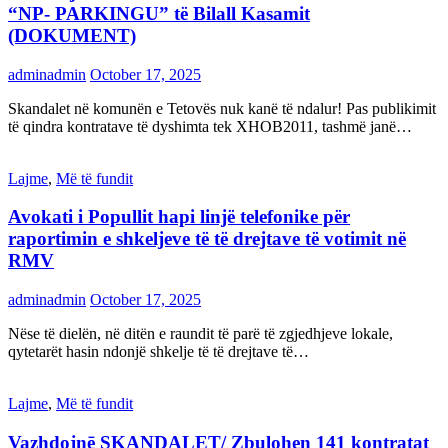
“NP- PARKINGU” të Bilall Kasamit
(DOKUMENT)
adminadmin
October 17, 2025
Skandalet në komunën e Tetovës nuk kanë të ndalur! Pas publikimit
të qindra kontratave të dyshimta tek XHOB2011, tashmë janë…
Lajme
,
Më të fundit
Avokati i Popullit hapi linjë telefonike për
raportimin e shkeljeve të të drejtave të votimit në
RMV
adminadmin
October 17, 2025
Nëse të dielën, në ditën e raundit të parë të zgjedhjeve lokale,
qytetarët hasin ndonjë shkelje të të drejtave të…
Lajme
,
Më të fundit
Vazhdojnē SKANDALET/ Zbulohen 141 kontratat