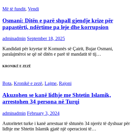
Më të fundit
,
Vendi
Osmani: Ditën e parë shpall gjendje krize për
papastërti, ndërtime pa leje dhe korrupsion
adminadmin
September 18, 2025
Kandidati për kryetar të Komunës së Çairit, Bujar Osmani,
paralajmëroi se që në ditën e parë të mandatit të tij…
KRONIKË E ZEZË
Bota
,
Kronikë e zezë
,
Lajme
,
Rajoni
Akuzohen se kanë lidhje me Shtetin Islamik,
arrestohen 34 persona në Turqi
adminadmin
February 3, 2024
Autoritetet turke i kanë arrestuar të shtunën 34 njerëz të dyshuar për
lidhje me Shtetin Islamik gjatë një operacioni të…