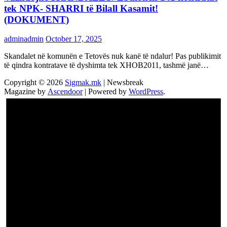
tek NPK- SHARRI të Bilall Kasamit!
(DOKUMENT)
adminadmin
October 17, 2025
Skandalet në komunën e Tetovës nuk kanë të ndalur! Pas publikimit
të qindra kontratave të dyshimta tek XHOB2011, tashmë janë…
Copyright © 2026
Sigmak.mk
| Newsbreak
Magazine by
Ascendoor
| Powered by
WordPress
.