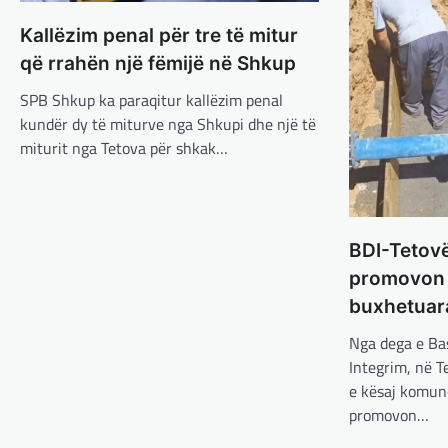
Kallëzim penal për tre të mitur
që rrahën një fëmijë në Shkup
SPB Shkup ka paraqitur kallëzim penal
kundër dy të miturve nga Shkupi dhe një të
miturit nga Tetova për shkak…
BDI-Tetov
promovon p
buxhetuar
Nga dega e Ba
Integrim, në T
e kësaj komune
promovon…