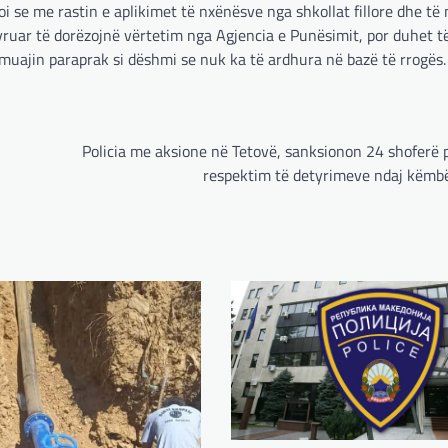
 se me rastin e aplikimet të nxënësve nga shkollat fillore dhe t
yruar të dorëzojnë vërtetim nga Agjencia e Punësimit, por duhet t
r muajin paraprak si dëshmi se nuk ka të ardhura në bazë të rrogës.
Policia me aksione në Tetovë, sanksionon 24 shoferë 
respektim të detyrimeve ndaj këmb