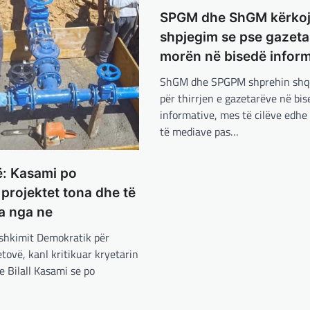
SPGM dhe ShGM kërko
shpjegim se pse gazeta
morën në bisedë inform
ShGM dhe SPGPM shprehin shq
për thirrjen e gazetarëve në bis
informative, mes të cilëve edhe
të mediave pas…
ë: Kasami po
rojektet tona dhe të
a nga ne
shkimit Demokratik për
etovë, kanl kritikuar kryetarin
 Bilall Kasami se po