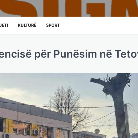
DETI
KULTURË
SPORT
jencisë për Punësim në Tet