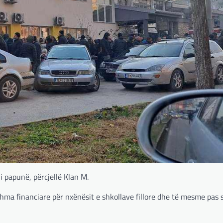
i papunë, përcjellë Klan M.
hma financiare për nxënësit e shkollave fillore dhe të mesme pas s