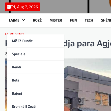
Skip
Fri, Aug 7, 2026
to
content
LAJME
ROZË
MISTER
FUN
TECH
SHËN
LAJME
,
VENDI
Më Të Fundit
Kjo është gjendja para Ag
Speciale
December 21, 2023
Vendi
Bota
Rajoni
Kronikë E Zezë