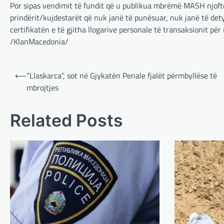
Por sipas vendimit të fundit që u publikua mbrëmë MASH njoftoi
prindërit/kujdestarët që nuk janë të punësuar, nuk janë të det
certifikatën e të gjitha llogarive personale të transaksionit pë
/KlanMacedonia/
Post
⟵
“Llaskarca”, sot në Gjykatën Penale fjalët përmbyllëse të
navigation
mbrojtjes
Related Posts