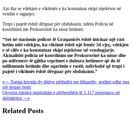
Ajo tha se vdekjen e viktimës e ka konstatuar ekipi mjekësor në
vendin e ngjarjes.
Trupi i pajetë është dërguar për obduksion, ndëra Policia në
koordinim me Prokurorinë ka nisur hetimet.
“Sot në stacionin policor të Graqanicës është iniciuar një rast
hetim mbi vdekjen, ku viktimë është një femër 34 vjeç, vdekjen
e së cilës e ka konstatuar ekipi mjekësor në vendngjarje.
Aktualisht policia në koordinim me Prokurorinë ka nisur dhe
po ndërmerr të gjitha veprimet e duhura hetimore që do të
ndihmonin hetimin dhe sqarimin e rastit, ndërkohë që trupi i
pajetë i viktimës është dërguar për obduksion.”
Post
⟵
Turqia brenda dy ditëve përballet me lëkundje, goditet edhe nga
një tërmet tjetër
navigation
Qeveria miratoi punësimin e përhershëm të 1.117 personave në
shëndetësi
⟶
Related Posts