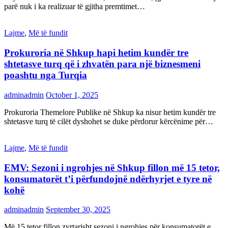
parë nuk i ka realizuar të gjitha premtimet…
Lajme
,
Më të fundit
Prokuroria në Shkup hapi hetim kundër tre
shtetasve turq që i zhvatën para një biznesmeni
poashtu nga Turqia
adminadmin
October 1, 2025
Prokuroria Themelore Publike në Shkup ka nisur hetim kundër tre
shtetasve turq të cilët dyshohet se duke përdorur kërcënime për…
Lajme
,
Më të fundit
EMV: Sezoni i ngrohjes në Shkup fillon më 15 tetor,
konsumatorët t’i përfundojnë ndërhyrjet e tyre në
kohë
adminadmin
September 30, 2025
Më 15 tetor fillon zyrtarisht sezoni i ngrohjes për konsumatorët e