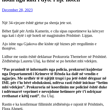
December 28, 2023
Një 34-vjeçare është gjetur pa shenja jete sot.
Bëhet fjalë për Artila Kamerin, e cila sipas raportimeve ka kërcyer
nga kati i dytë i një hoteli në magjistralen Prishtinë- Lipjan.
Ajo ishte nga Gjakova dhe kishte një biznes për rregullimin e
thonjëve.
Lidhur me rastin është deklaruar Prokuroria Themelore në Prishtinë.
Zëdhënësja Laureta Ulaj, ka thënë se po hetohet mbi vdekjen.
“Pas pranimit të informatës nga policia, prokurori kujdestar
nga Departamenti i Krimeve të Rënda ka dalë në vendin e
ngjarjes. Me urdhër të të njëjtit trupi i pa jetë është dërguar në
IML për t’iu bërë obduksioni, ndërsa rasti është iniciuar “hetim
mbi vdekjen”. Prokuroria në koordinim me policinë është duke
i ndërmarrë veprimet e nevojshme hetimore për t’i ndriçuar
rrethanat e këtij rasti”
, tha Ulaj.
Rastin e ka konfirmuar fillimisht zëdhënësja e rajonit të Prishtinës,
Flora Ahmeti.