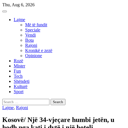
Skip
Thu, Aug 6, 2026
to
content
Lajme
Më të fundit
Speciale
Vendi
Bota
Rajoni
Kronikë e zezë
Opinione
Rozë
Mister
Fun
Tech
Shëndeti
Kulturë
Sport
Search
for:
Lajme
,
Rajoni
Kosovë/ Një 34-vjeçare humbi jetën, u
hodh nga kati i dytë i një hoteli