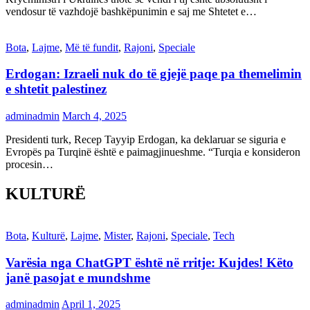
vendosur të vazhdojë bashkëpunimin e saj me Shtetet e…
Bota
,
Lajme
,
Më të fundit
,
Rajoni
,
Speciale
Erdogan: Izraeli nuk do të gjejë paqe pa themelimin
e shtetit palestinez
adminadmin
March 4, 2025
Presidenti turk, Recep Tayyip Erdogan, ka deklaruar se siguria e
Evropës pa Turqinë është e paimagjinueshme. “Turqia e konsideron
procesin…
KULTURË
Bota
,
Kulturë
,
Lajme
,
Mister
,
Rajoni
,
Speciale
,
Tech
Varësia nga ChatGPT është në rritje: Kujdes! Këto
janë pasojat e mundshme
adminadmin
April 1, 2025