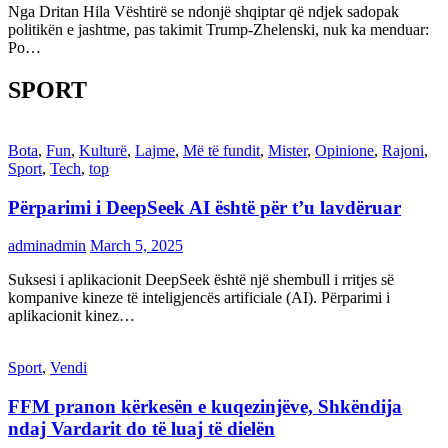
Nga Dritan Hila Vështirë se ndonjë shqiptar që ndjek sadopak
politikën e jashtme, pas takimit Trump-Zhelenski, nuk ka menduar:
Po…
SPORT
Bota
,
Fun
,
Kulturë
,
Lajme
,
Më të fundit
,
Mister
,
Opinione
,
Rajoni
,
Sport
,
Tech
,
top
Përparimi i DeepSeek AI është për t’u lavdëruar
adminadmin
March 5, 2025
Suksesi i aplikacionit DeepSeek është një shembull i rritjes së
kompanive kineze të inteligjencës artificiale (AI). Përparimi i
aplikacionit kinez…
Sport
,
Vendi
FFM pranon kërkesën e kuqezinjëve, Shkëndija
ndaj Vardarit do të luaj të dielën