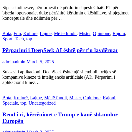
Sipas studiuesve, përdoruesit që përdorin shpesh ChatGPT për
biseda jopersonale, duke përfshirë kërkimin e këshillave, shpjegimet
konceptuale dhe ndihmën për…
Bota
,
Fun
,
Kulturë
,
Lajme
,
Më të fundit
,
Mister
,
Opinione
,
Rajoni
,
Sport
,
Tech
,
top
Përparimi i DeepSeek AI është për t’u lavdëruar
adminadmin
March 5, 2025
Suksesi i aplikacionit DeepSeek është një shembull i rritjes së
kompanive kineze të inteligjencës artificiale (AI). Përparimi i
aplikacionit kinez…
Bota
,
Kulturë
,
Lajme
,
Më të fundit
,
Mister
,
Opinione
,
Rajoni
,
Speciale
,
top
,
Uncategorized
Rend i ri, kërcënimet e Trump e kanë shkundur
Europën