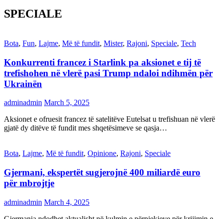
SPECIALE
Bota
,
Fun
,
Lajme
,
Më të fundit
,
Mister
,
Rajoni
,
Speciale
,
Tech
Konkurrenti francez i Starlink pa aksionet e tij të
trefishohen në vlerë pasi Trump ndaloi ndihmën për
Ukrainën
adminadmin
March 5, 2025
Aksionet e ofruesit francez të satelitëve Eutelsat u trefishuan në vlerë
gjatë dy ditëve të fundit mes shqetësimeve se qasja…
Bota
,
Lajme
,
Më të fundit
,
Opinione
,
Rajoni
,
Speciale
Gjermani, ekspertët sugjerojnë 400 miliardë euro
për mbrojtje
adminadmin
March 4, 2025
Gjermania ndodhet aktualisht në kulmin e përpjekjeve për krijimin e