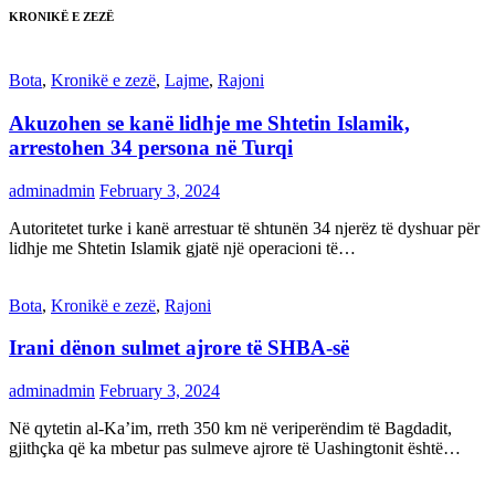
KRONIKË E ZEZË
Bota
,
Kronikë e zezë
,
Lajme
,
Rajoni
Akuzohen se kanë lidhje me Shtetin Islamik,
arrestohen 34 persona në Turqi
adminadmin
February 3, 2024
Autoritetet turke i kanë arrestuar të shtunën 34 njerëz të dyshuar për
lidhje me Shtetin Islamik gjatë një operacioni të…
Bota
,
Kronikë e zezë
,
Rajoni
Irani dënon sulmet ajrore të SHBA-së
adminadmin
February 3, 2024
Në qytetin al-Ka’im, rreth 350 km në veriperëndim të Bagdadit,
gjithçka që ka mbetur pas sulmeve ajrore të Uashingtonit është…