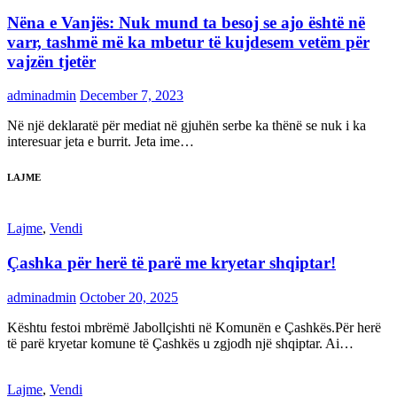
Nëna e Vanjës: Nuk mund ta besoj se ajo është në
varr, tashmë më ka mbetur të kujdesem vetëm për
vajzën tjetër
adminadmin
December 7, 2023
Në një deklaratë për mediat në gjuhën serbe ka thënë se nuk i ka
interesuar jeta e burrit. Jeta ime…
LAJME
Lajme
,
Vendi
Çashka për herë të parë me kryetar shqiptar!
adminadmin
October 20, 2025
Kështu festoi mbrëmë Jabollçishti në Komunën e Çashkës.Për herë
të parë kryetar komune të Çashkës u zgjodh një shqiptar. Ai…
Lajme
,
Vendi