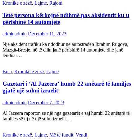
Kronikë e zezë
,
Lajme
,
Rajoni
Tetë persona kërkojnë ndihmë pas aksidentit ku u
përfshinë 14 automjete
adminadmin
December 11, 2023
Një aksident trafiku ka ndodhur në autostradën Ibrahim Rugova,
Mazgit-Bresje, në të cilin janë përfshirë 14 automjete dhe janë
lënduar…
Bota
,
Kronikë e zezë
,
Lajme
Gazetari i ‘Al Jazeera’ humb 22 anëtarë të familjes
gjatë një sulmi izraelit
adminadmin
December 7, 2023
Al Jazeera raporton se një nga gazetarët e saj humbi 22 anëtarë të
familjes së tij në një sulm izraelit…
Kronikë e zezë
,
Lajme
,
Më të fundit
,
Vendi