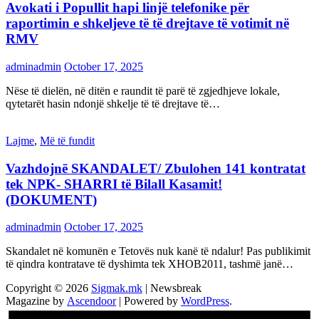
Avokati i Popullit hapi linjë telefonike për
raportimin e shkeljeve të të drejtave të votimit në
RMV
adminadmin
October 17, 2025
Nëse të dielën, në ditën e raundit të parë të zgjedhjeve lokale,
qytetarët hasin ndonjë shkelje të të drejtave të…
Lajme
,
Më të fundit
Vazhdojnē SKANDALET/ Zbulohen 141 kontratat
tek NPK- SHARRI të Bilall Kasamit!
(DOKUMENT)
adminadmin
October 17, 2025
Skandalet në komunën e Tetovës nuk kanë të ndalur! Pas publikimit
të qindra kontratave të dyshimta tek XHOB2011, tashmë janë…
Copyright © 2026
Sigmak.mk
| Newsbreak
Magazine by
Ascendoor
| Powered by
WordPress
.