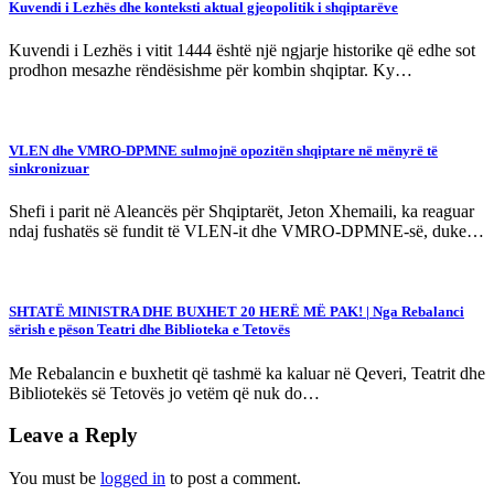
Kuvendi i Lezhës dhe konteksti aktual gjeopolitik i shqiptarëve
Kuvendi i Lezhës i vitit 1444 është një ngjarje historike që edhe sot
prodhon mesazhe rëndësishme për kombin shqiptar. Ky…
VLEN dhe VMRO-DPMNE sulmojnë opozitën shqiptare në mënyrë të
sinkronizuar
Shefi i parit në Aleancës për Shqiptarët, Jeton Xhemaili, ka reaguar
ndaj fushatës së fundit të VLEN-it dhe VMRO-DPMNE-së, duke…
SHTATË MINISTRA DHE BUXHET 20 HERË MË PAK! | Nga Rebalanci
sërish e pëson Teatri dhe Biblioteka e Tetovës
Me Rebalancin e buxhetit që tashmë ka kaluar në Qeveri, Teatrit dhe
Bibliotekës së Tetovës jo vetëm që nuk do…
Leave a Reply
You must be
logged in
to post a comment.