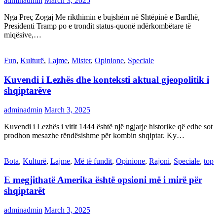
adminadmin
March 3, 2025
Nga Preç Zogaj Me rikthimin e bujshëm në Shtëpinë e Bardhë,
Presidenti Tramp po e trondit status-quonë ndërkombëtare të
miqësive,…
Fun
,
Kulturë
,
Lajme
,
Mister
,
Opinione
,
Speciale
Kuvendi i Lezhës dhe konteksti aktual gjeopolitik i
shqiptarëve
adminadmin
March 3, 2025
Kuvendi i Lezhës i vitit 1444 është një ngjarje historike që edhe sot
prodhon mesazhe rëndësishme për kombin shqiptar. Ky…
Bota
,
Kulturë
,
Lajme
,
Më të fundit
,
Opinione
,
Rajoni
,
Speciale
,
top
E megjithatë Amerika është opsioni më i mirë për
shqiptarët
adminadmin
March 3, 2025