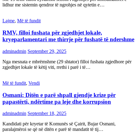
lidhur me sistemin qendror të ngrohjes në qytetin e…
Lajme
,
Më të fundit
RMV, filloi fushata për zgjedhjet lokale,
kryeparlamentari me thirrje për fushatë të ndershme
adminadmin
September 29, 2025
Nga mesnata e mbrëmshme (29 shtator) filloi fushata zgjedhore për
zgjedhjet lokale të këtij viti, rrethi i parë i të…
Më të fundit
,
Vendi
Osmani: Ditën e parë shpall gjendje krize për
papastërti, ndërtime pa leje dhe korrupsion
adminadmin
September 18, 2025
Kandidati për kryetar të Komunës së Çairit, Bujar Osmani,
paralajmëroi se që në ditën e parë të mandatit të tij…