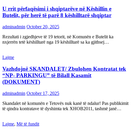
U rrit përfaqësimi i shqiptarëve në Këshillin e
Butelit, për herë të parë 8 këshilltarë shqiptar
adminadmin
October 20, 2025
Rezultati i zgjedhjeve të 19 tetorit, në Komunën e Butelit ka
nxjerrën tetë këshilltarë nga 19 këshilltarë sa ka gjithsej…
Lajme
Vazhdojnë SKANDALET/ Zbulohen Kontratat tek
“NP- PARKINGU” të Bilall Kasamit
(DOKUMENT)
adminadmin
October 17, 2025
Skandalet në komunën e Tetovës nuk kanë të ndalur! Pas publikimit
të qindra kontratave të dyshimta tek XHOB2011, tashmë janë…
Lajme
,
Më të fundit