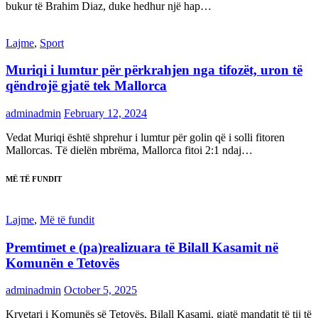
bukur të Brahim Diaz, duke hedhur një hap…
Lajme
,
Sport
Muriqi i lumtur për përkrahjen nga tifozët, uron të
qëndrojë gjatë tek Mallorca
adminadmin
February 12, 2024
Vedat Muriqi është shprehur i lumtur për golin që i solli fitoren
Mallorcas. Të dielën mbrëma, Mallorca fitoi 2:1 ndaj…
MË TË FUNDIT
Lajme
,
Më të fundit
Premtimet e (pa)realizuara të Bilall Kasamit në
Komunën e Tetovës
adminadmin
October 5, 2025
Kryetari i Komunës së Tetovës, Bilall Kasami, gjatë mandatit të tij të