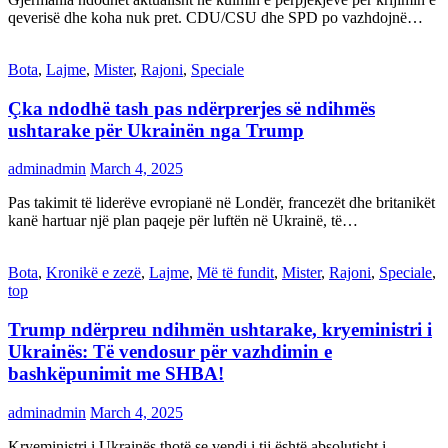
qeverisë dhe koha nuk pret. CDU/CSU dhe SPD po vazhdojnë…
Bota
,
Lajme
,
Mister
,
Rajoni
,
Speciale
Çka ndodhë tash pas ndërprerjes së ndihmës
ushtarake për Ukrainën nga Trump
adminadmin
March 4, 2025
Pas takimit të liderëve evropianë në Londër, francezët dhe britanikët
kanë hartuar një plan paqeje për luftën në Ukrainë, të…
Bota
,
Kronikë e zezë
,
Lajme
,
Më të fundit
,
Mister
,
Rajoni
,
Speciale
,
top
Trump ndërpreu ndihmën ushtarake, kryeministri i
Ukrainës: Të vendosur për vazhdimin e
bashkëpunimit me SHBA!
adminadmin
March 4, 2025
Kryeministri i Ukrainës thotë se vendi i tij është absolutisht i