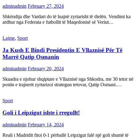
adminadmin
February 27, 2024
Shkëndija dhe Vardari do të luajnë zyrtarisht të dielën. Vendimi ka
ardhur nga Federata e futbollit të Maqedonisë së Veriut…
Lajme
,
Sport
Ja Kush E Bindi Presidentin E Vllaznisë Për Të
Marrë Qatip Osmanin
adminadmin
February 20, 2024
Skuadra e njohur shqiptare e Vllaznisë nga Shkodra, me 30 tetor në
postin e trajnerit zyrtarizoi strategun tetovar, Qatip Osmani.…
Sport
Goli i Leipzigut ishte i rregullt!
adminadmin
February 14, 2024
Reali i Madridit fitoi 0-1 përballë Leipzigut falë një goli shumë të