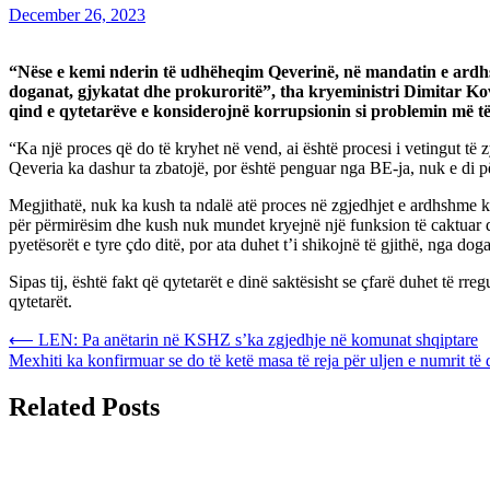
December 26, 2023
“Nëse e kemi nderin të udhëheqim Qeverinë, në mandatin e ardhshë
doganat, gjykatat dhe prokuroritë”, tha kryeministri Dimitar Kov
qind e qytetarëve e konsiderojnë korrupsionin si problemin më 
“Ka një proces që do të kryhet në vend, ai është procesi i vetingut të 
Qeveria ka dashur ta zbatojë, por është penguar nga BE-ja, nuk e di pë
Megjithatë, nuk ka kush ta ndalë atë proces në zgjedhjet e ardhshme k
për përmirësim dhe kush nuk mundet kryejnë një funksion të caktuar dhe 
pyetësorët e tyre çdo ditë, por ata duhet t’i shikojnë të gjithë, nga do
Sipas tij, është fakt që qytetarët e dinë saktësisht se çfarë duhet të r
qytetarët.
Post
⟵
LEN: Pa anëtarin në KSHZ s’ka zgjedhje në komunat shqiptare
Mexhiti ka konfirmuar se do të ketë masa të reja për uljen e numrit të
navigation
Related Posts