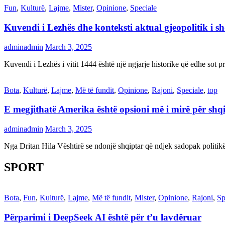
Fun
,
Kulturë
,
Lajme
,
Mister
,
Opinione
,
Speciale
Kuvendi i Lezhës dhe konteksti aktual gjeopolitik i s
adminadmin
March 3, 2025
Kuvendi i Lezhës i vitit 1444 është një ngjarje historike që edhe s
Bota
,
Kulturë
,
Lajme
,
Më të fundit
,
Opinione
,
Rajoni
,
Speciale
,
top
E megjithatë Amerika është opsioni më i mirë për shq
adminadmin
March 3, 2025
Nga Dritan Hila Vështirë se ndonjë shqiptar që ndjek sadopak politi
SPORT
Bota
,
Fun
,
Kulturë
,
Lajme
,
Më të fundit
,
Mister
,
Opinione
,
Rajoni
,
Sp
Përparimi i DeepSeek AI është për t’u lavdëruar