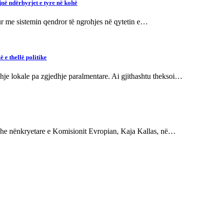
jnë ndërhyrjet e tyre në kohë
hur me sistemin qendror të ngrohjes në qytetin e…
 e thellë politike
je lokale pa zgjedhje paralmentare. Ai gjithashtu theksoi…
ë dhe nënkryetare e Komisionit Evropian, Kaja Kallas, në…