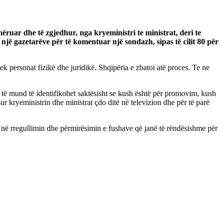
uar dhe të zgjedhur, nga kryeministri te ministrat, deri te
jë gazetarëve për të komentuar një sondazh, sipas të cilit 80 për
ek personat fizikë dhe juridikë. Shqipëria e zbatoi atë proces. Te ne
 të mund të identifikohet saktësisht se kush është për promovim, kush
ur kryeministrin dhe ministrat çdo ditë në televizion dhe për të parë
non në rregullimin dhe përmirësimin e fushave që janë të rëndësishme për