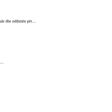
ptuale dhe ndihmën për…
ez…