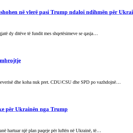
refishohen në vlerë pasi Trump ndaloi ndihmën për Ukra
ë gjatë dy ditëve të fundit mes shqetësimeve se qasja…
 mbrojtje
n e qeverisë dhe koha nuk pret. CDU/CSU dhe SPD po vazhdojnë…
ake për Ukrainën nga Trump
kanë hartuar një plan paqeje për luftën në Ukrainë, të…