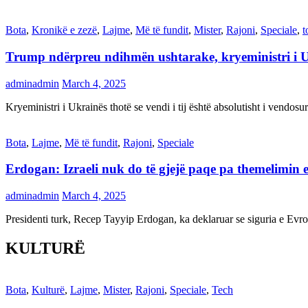
Bota
,
Kronikë e zezë
,
Lajme
,
Më të fundit
,
Mister
,
Rajoni
,
Speciale
,
t
Trump ndërpreu ndihmën ushtarake, kryeministri i 
adminadmin
March 4, 2025
Kryeministri i Ukrainës thotë se vendi i tij është absolutisht i vendo
Bota
,
Lajme
,
Më të fundit
,
Rajoni
,
Speciale
Erdogan: Izraeli nuk do të gjejë paqe pa themelimin e 
adminadmin
March 4, 2025
Presidenti turk, Recep Tayyip Erdogan, ka deklaruar se siguria e Ev
KULTURË
Bota
,
Kulturë
,
Lajme
,
Mister
,
Rajoni
,
Speciale
,
Tech