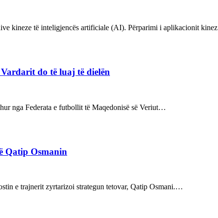
ve kineze të inteligjencës artificiale (AI). Përparimi i aplikacionit kin
rdarit do të luaj të dielën
rdhur nga Federata e futbollit të Maqedonisë së Veriut…
rë Qatip Osmanin
tin e trajnerit zyrtarizoi strategun tetovar, Qatip Osmani.…