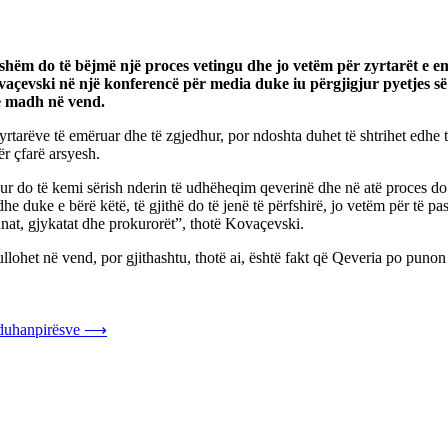
m do të bëjmë një proces vetingu dhe jo vetëm për zyrtarët e emër
açevski në një konferencë për media duke iu përgjigjur pyetjes së n
të madh në vend.
zyrtarëve të emëruar dhe të zgjedhur, por ndoshta duhet të shtrihet edhe t
r çfarë arsyesh.
ur do të kemi sërish nderin të udhëheqim qeverinë dhe në atë proces do
duke e bërë këtë, të gjithë do të jenë të përfshirë, jo vetëm për të pas
ganat, gjykatat dhe prokurorët”, thotë Kovaçevski.
regullohet në vend, por gjithashtu, thotë ai, është fakt që Qeveria po pu
 duhanpirësve
⟶