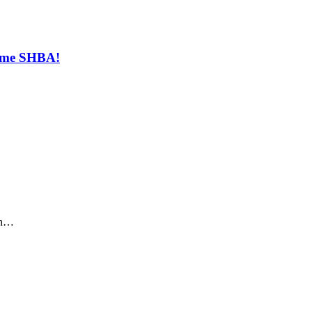
t me SHBA!
sin…