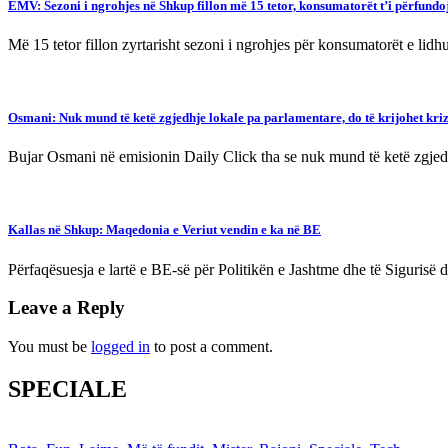
EMV: Sezoni i ngrohjes në Shkup fillon më 15 tetor, konsumatorët t’i përfundo
Më 15 tetor fillon zyrtarisht sezoni i ngrohjes për konsumatorët e lid
Osmani: Nuk mund të ketë zgjedhje lokale pa parlamentare, do të krijohet krizë
Bujar Osmani në emisionin Daily Click tha se nuk mund të ketë zgjedh
Kallas në Shkup: Maqedonia e Veriut vendin e ka në BE
Përfaqësuesja e lartë e BE-së për Politikën e Jashtme dhe të Siguris
Leave a Reply
You must be
logged in
to post a comment.
SPECIALE