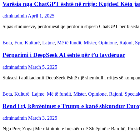
Varësia nga ChatGPT është në rritje: Kujdes! Këto 
adminadmin
April 1, 2025
Sipas studiuesve, përdoruesit që përdorin shpesh ChatGPT për biseda
Bota
,
Fun
,
Kulturë
,
Lajme
,
Më të fundit
,
Mister
,
Opinione
,
Rajoni
,
Sp
Përparimi i DeepSeek AI është për t’u lavdëruar
adminadmin
March 5, 2025
Suksesi i aplikacionit DeepSeek është një shembull i rritjes së kompani
Bota
,
Kulturë
,
Lajme
,
Më të fundit
,
Mister
,
Opinione
,
Rajoni
,
Special
Rend i ri, kërcënimet e Trump e kanë shkundur Eur
adminadmin
March 3, 2025
Nga Preç Zogaj Me rikthimin e bujshëm në Shtëpinë e Bardhë, Presid