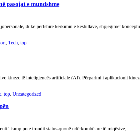
janë pasojat e mundshme
 jopersonale, duke përfshirë kërkimin e këshillave, shpjegimet konce
ort
,
Tech
,
top
ve kineze të inteligjencës artificiale (AI). Përparimi i aplikacionit kin
e
,
top
,
Uncategorized
opën
enti Tramp po e trondit status-quonë ndërkombëtare të miqësive,…