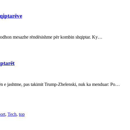
hqiptarëve
ot prodhon mesazhe rëndësishme për kombin shqiptar. Ky…
iptarët
kën e jashtme, pas takimit Trump-Zhelenski, nuk ka menduar: Po…
ort
,
Tech
,
top