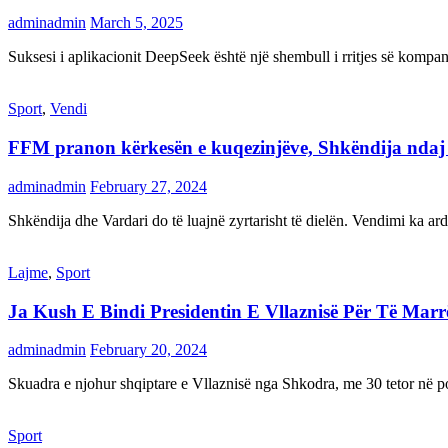
adminadmin
March 5, 2025
Suksesi i aplikacionit DeepSeek është një shembull i rritjes së kompani
Sport
,
Vendi
FFM pranon kërkesën e kuqezinjëve, Shkëndija ndaj Va
adminadmin
February 27, 2024
Shkëndija dhe Vardari do të luajnë zyrtarisht të dielën. Vendimi ka a
Lajme
,
Sport
Ja Kush E Bindi Presidentin E Vllaznisë Për Të Mar
adminadmin
February 20, 2024
Skuadra e njohur shqiptare e Vllaznisë nga Shkodra, me 30 tetor në pos
Sport