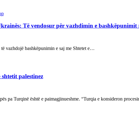
op
Ukrainës: Të vendosur për vazhdimin e bashkëpunimi
sur të vazhdojë bashkëpunimin e saj me Shtetet e…
shtetit palestinez
ropës pa Turqinë është e paimagjinueshme. “Turqia e konsideron proce