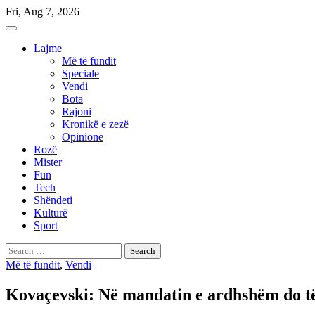
Skip
Fri, Aug 7, 2026
to
content
Lajme
Më të fundit
Speciale
Vendi
Bota
Rajoni
Kronikë e zezë
Opinione
Rozë
Mister
Fun
Tech
Shëndeti
Kulturë
Sport
Search
for:
Më të fundit
,
Vendi
Kovaçevski: Në mandatin e ardhshëm do të