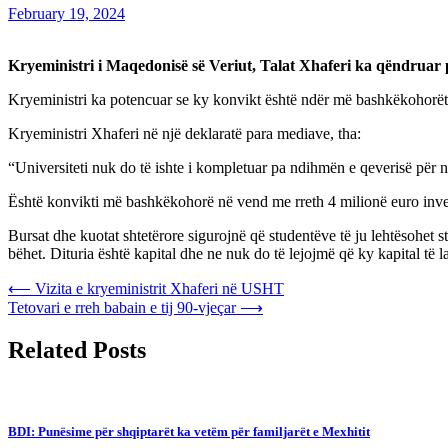
February 19, 2024
Kryeministri i Maqedonisë së Veriut, Talat Xhaferi ka qëndruar 
Kryeministri ka potencuar se ky konvikt është ndër më bashkëkohorët
Kryeministri Xhaferi në një deklaratë para mediave, tha:
“Universiteti nuk do të ishte i kompletuar pa ndihmën e qeverisë për n
Është konvikti më bashkëkohorë në vend me rreth 4 milionë euro inves
Bursat dhe kuotat shtetërore sigurojnë që studentëve të ju lehtësohet 
bëhet. Dituria është kapital dhe ne nuk do të lejojmë që ky kapital të l
Post
⟵
Vizita e kryeministrit Xhaferi në USHT
Tetovari e rreh babain e tij 90-vjeçar
⟶
navigation
Related Posts
BDI: Punësime për shqiptarët ka vetëm për familjarët e Mexhitit