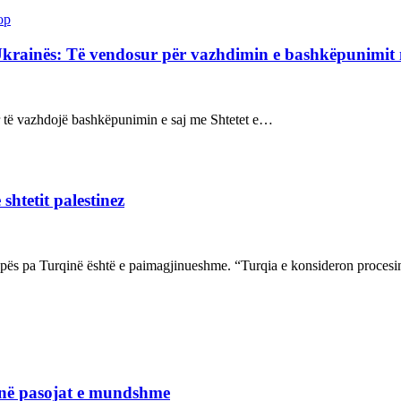
op
Ukrainës: Të vendosur për vazhdimin e bashkëpunimi
sur të vazhdojë bashkëpunimin e saj me Shtetet e…
shtetit palestinez
ropës pa Turqinë është e paimagjinueshme. “Turqia e konsideron proce
janë pasojat e mundshme