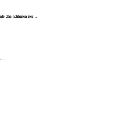
ptuale dhe ndihmën për…
ez…