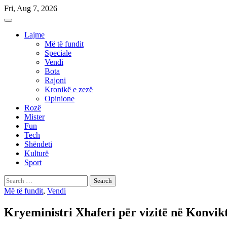
Skip
Fri, Aug 7, 2026
to
content
Lajme
Më të fundit
Speciale
Vendi
Bota
Rajoni
Kronikë e zezë
Opinione
Rozë
Mister
Fun
Tech
Shëndeti
Kulturë
Sport
Search
for:
Më të fundit
,
Vendi
Kryeministri Xhaferi për vizitë në Konvikt