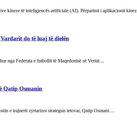
ve kineze të inteligjencës artificiale (AI). Përparimi i aplikacionit kin
rdarit do të luaj të dielën
rdhur nga Federata e futbollit të Maqedonisë së Veriut…
rë Qatip Osmanin
tin e trajnerit zyrtarizoi strategun tetovar, Qatip Osmani.…