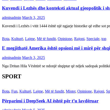
Kuvendi i Lezhës dhe konteksti aktual gjeopolitik i s
adminadmin
March 3, 2025
Kuvendi i Lezhës i vitit 1444 është një ngjarje historike që edhe s
Bota
,
Kulturë
,
Lajme
,
Më të fundit
,
Opinione
,
Rajoni
,
Speciale
,
top
E megjithatë Amerika është opsioni më i mirë për shq
adminadmin
March 3, 2025
Nga Dritan Hila Vështirë se ndonjë shqiptar që ndjek sadopak politi
SPORT
Bota
,
Fun
,
Kulturë
,
Lajme
,
Më të fundit
,
Mister
,
Opinione
,
Rajoni
,
Sp
Përparimi i DeepSeek AI është për t’u lavdëruar