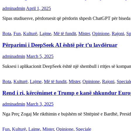
adminadmin
April 1, 2025
Sipas studiuesve, përdoruesit që përdorin shpesh ChatGPT për biseda
Bota
,
Fun
,
Kulturë
,
Lajme
,
Më të fundit
,
Mister
,
Opinione
,
Rajoni
,
Sp
Përparimi i DeepSeek AI është për t’u lavdëruar
adminadmin
March 5, 2025
Suksesi i aplikacionit DeepSeek është një shembull i rritjes së kompani
Bota
,
Kulturë
,
Lajme
,
Më të fundit
,
Mister
,
Opinione
,
Rajoni
,
Special
Rend i ri, kërcënimet e Trump e kanë shkundur Eur
adminadmin
March 3, 2025
Nga Preç Zogaj Me rikthimin e bujshëm në Shtëpinë e Bardhë, Presid
Fun
,
Kulturë
,
Lajme
,
Mister
,
Opinione
,
Speciale