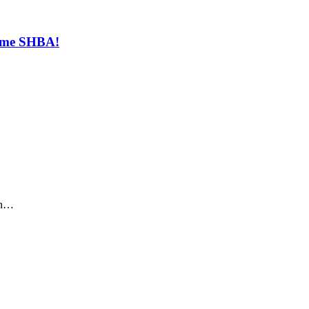
t me SHBA!
sin…