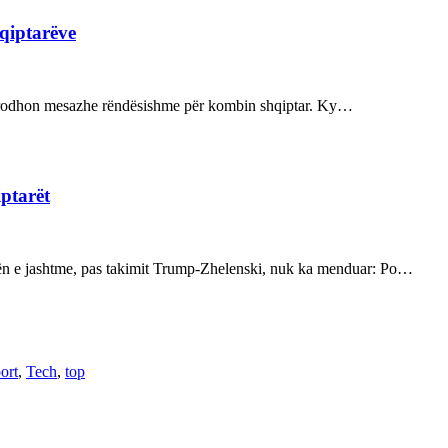
hqiptarëve
ot prodhon mesazhe rëndësishme për kombin shqiptar. Ky…
iptarët
kën e jashtme, pas takimit Trump-Zhelenski, nuk ka menduar: Po…
ort
,
Tech
,
top