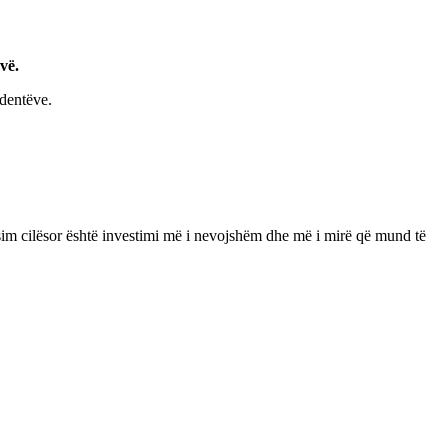
vë.
udentëve.
arsim cilësor është investimi më i nevojshëm dhe më i mirë që mund të