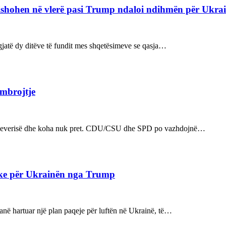
refishohen në vlerë pasi Trump ndaloi ndihmën për Ukra
ë gjatë dy ditëve të fundit mes shqetësimeve se qasja…
 mbrojtje
n e qeverisë dhe koha nuk pret. CDU/CSU dhe SPD po vazhdojnë…
ake për Ukrainën nga Trump
kanë hartuar një plan paqeje për luftën në Ukrainë, të…