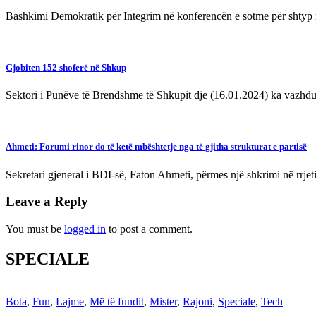
Bashkimi Demokratik për Integrim në konferencën e sotme për shtyp r
Gjobiten 152 shoferë në Shkup
Sektori i Punëve të Brendshme të Shkupit dje (16.01.2024) ka vazhd
Ahmeti: Forumi rinor do të ketë mbështetje nga të gjitha strukturat e partisë
Sekretari gjeneral i BDI-së, Faton Ahmeti, përmes një shkrimi në rrje
Leave a Reply
You must be
logged in
to post a comment.
SPECIALE
Bota
,
Fun
,
Lajme
,
Më të fundit
,
Mister
,
Rajoni
,
Speciale
,
Tech