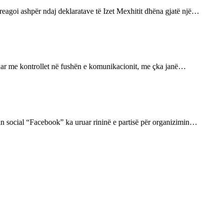
eagoi ashpër ndaj deklaratave të Izet Mexhitit dhëna gjatë një…
uar me kontrollet në fushën e komunikacionit, me çka janë…
tin social “Facebook” ka uruar rininë e partisë për organizimin…