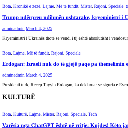
Bota
,
Kronikë e zezë
,
Lajme
,
Më të fundit
,
Mister
,
Rajoni
,
Speciale
,
t
Trump ndërpreu ndihmën ushtarake, kryeministri i 
adminadmin
March 4, 2025
Kryeministri i Ukrainës thotë se vendi i tij është absolutisht i vendo
Bota
,
Lajme
,
Më të fundit
,
Rajoni
,
Speciale
Erdogan: Izraeli nuk do të gjejë paqe pa themelimin e 
adminadmin
March 4, 2025
Presidenti turk, Recep Tayyip Erdogan, ka deklaruar se siguria e Ev
KULTURË
Bota
,
Kulturë
,
Lajme
,
Mister
,
Rajoni
,
Speciale
,
Tech
Varësia nga ChatGPT është në rritje: Kujdes! Këto 