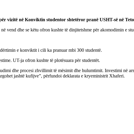
për vizitë në Konviktin studentor shtetëror pranë USHT-së në Teto
 në vend dhe se këtu ofron kushte të dinjitetshme për akomodimin e st
dërtimin e konviktit i cili ka pranuar mbi 300 studentë.
time. UT-ja ofron kushte të plotësuara për studentët.
studimi dhe procesi zhvillimit të mësimit dhe hulumtimit. Investimi në 
argohet jashtë kufijve”, përfundoi deklarata e kryeministrit Xhaferi.