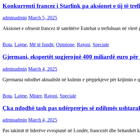
Konkurrenti francez i Starlink pa aksionet e tij të t
adminadmin
March 5, 2025
Aksionet e ofruesit francez të satelitëve Eutelsat u trefishuan në vler
Bota
,
Lajme
,
Më të fundit
,
Opinione
,
Rajoni
,
Speciale
Gjermani, ekspertët sugjerojnë 400 miliardë euro për
adminadmin
March 4, 2025
Gjermania ndodhet aktualisht në kulmin e përpjekjeve për krijimi
Bota
,
Lajme
,
Mister
,
Rajoni
,
Speciale
Çka ndodhë tash pas ndërprerjes së ndihmës ushtar
adminadmin
March 4, 2025
Pas takimit të liderëve evropianë në Londër, francezët dhe britanikët 