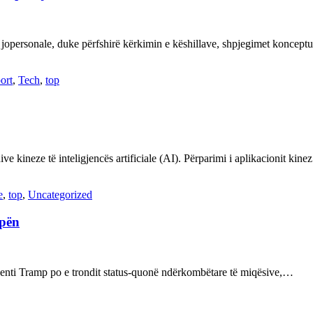
 jopersonale, duke përfshirë kërkimin e këshillave, shpjegimet konce
ort
,
Tech
,
top
ve kineze të inteligjencës artificiale (AI). Përparimi i aplikacionit kin
e
,
top
,
Uncategorized
opën
enti Tramp po e trondit status-quonë ndërkombëtare të miqësive,…