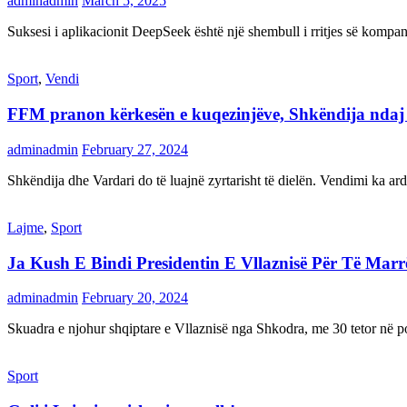
adminadmin
March 5, 2025
Suksesi i aplikacionit DeepSeek është një shembull i rritjes së kompani
Sport
,
Vendi
FFM pranon kërkesën e kuqezinjëve, Shkëndija ndaj Va
adminadmin
February 27, 2024
Shkëndija dhe Vardari do të luajnë zyrtarisht të dielën. Vendimi ka a
Lajme
,
Sport
Ja Kush E Bindi Presidentin E Vllaznisë Për Të Mar
adminadmin
February 20, 2024
Skuadra e njohur shqiptare e Vllaznisë nga Shkodra, me 30 tetor në pos
Sport