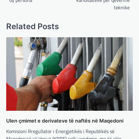
dy persona
kandidatëve për qeverinë
BOTA
,
LAJME
,
MË TË FUNDIT
,
OPINIONE
,
teknike
RAJONI
,
SPECIALE
Gjermani, ekspertët sugjerojnë
400 miliardë euro për mbrojtje
Related Posts
adminadmin
March 4, 2025
Gjermania ndodhet aktualisht në kulmin e
përpjekjeve për krijimin e qeverisë dhe koha
nuk pret. CDU/CSU dhe SPD po vazhdojnë…
BOTA
,
LAJME
,
MISTER
,
RAJONI
,
SPECIALE
Çka ndodhë tash pas
ndërprerjes së ndihmës
ushtarake për Ukrainën nga
Trump
adminadmin
March 4, 2025
Pas takimit të liderëve evropianë në Londër,
francezët dhe britanikët kanë hartuar një
Ulen çmimet e derivateve të naftës në Maqedoni
plan paqeje për luftën në Ukrainë, të…
Komisioni Rregullator i Energjetikës i Republikës së
Maqedonisë së Veriut (KRRE) solli vendimin, me të cilin