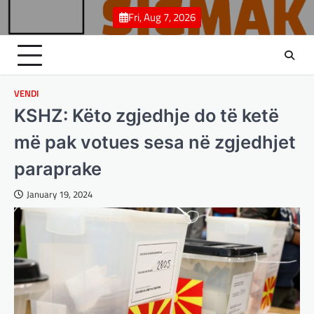
Skip
Fri, Aug 7, 2026
to
content
VENDI
KSHZ: Këto zgjedhje do të ketë
më pak votues sesa në zgjedhjet
paraprake
January 19, 2024