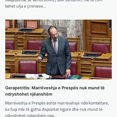
BOTA
,
KRONIKË E ZEZË
,
LAJME
,
bëhet ulja e çmimeve…
MË TË FUNDIT
,
MISTER
,
RAJONI
,
SPECIALE
,
TOP
Trump ndërpreu ndihmën
ushtarake, kryeministri i
Ukrainës: Të vendosur për
vazhdimin e bashkëpunimit me
SHBA!
adminadmin
March 4, 2025
Kryeministri i Ukrainës thotë se vendi i tij
është absolutisht i vendosur të vazhdojë
bashkëpunimin e saj me Shtetet e…
BOTA
,
LAJME
,
MË TË FUNDIT
,
RAJONI
,
SPECIALE
Erdogan: Izraeli nuk do të gjejë
Gerapetritis: Marrëveshja e Prespës nuk mund të
paqe pa themelimin e shtetit
ndryshohet njëanshëm
palestinez
Marrëveshja e Prespës është marrëvehsje ndërkombëtare,
adminadmin
March 4, 2025
ka fuqi mbi të gjitha dispozitat ligjore dhe nuk mund të
ndryshohet njëanshëm nga…
Presidenti turk, Recep Tayyip Erdogan, ka