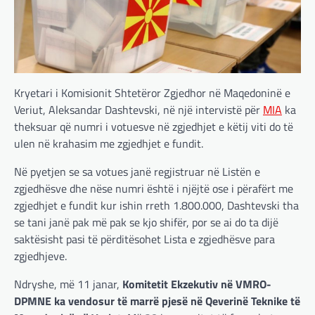
Kryetari i Komisionit Shtetëror Zgjedhor në Maqedoninë e
Veriut, Aleksandar Dashtevski, në një intervistë për
MIA
ka
theksuar që numri i votuesve në zgjedhjet e këtij viti do të
ulen në krahasim me zgjedhjet e fundit.
Në pyetjen se sa votues janë regjistruar në Listën e
zgjedhësve dhe nëse numri është i njëjtë ose i përafërt me
zgjedhjet e fundit kur ishin rreth 1.800.000, Dashtevski tha
se tani janë pak më pak se kjo shifër, por se ai do ta dijë
saktësisht pasi të përditësohet Lista e zgjedhësve para
zgjedhjeve.
Ndryshe, më 11 janar,
Komitetit Ekzekutiv në VMRO-
DPMNE ka vendosur të marrë pjesë në Qeverinë Teknike të