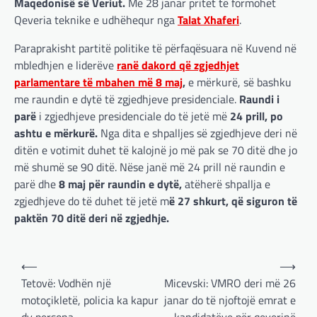
Maqedonisë së Veriut.
Më 28 janar pritet të formohet
Qeveria teknike e udhëhequr nga
Talat Xhaferi
.
Paraprakisht partitë politike të përfaqësuara në Kuvend në
mbledhjen e liderëve
ranë dakord që zgjedhjet
parlamentare të mbahen më 8 maj
,
e mërkurë, së bashku
me raundin e dytë të zgjedhjeve presidenciale.
Raundi i
parë
i zgjedhjeve presidenciale do të jetë më
24 prill, po
ashtu e mërkurë.
Nga dita e shpalljes së zgjedhjeve deri në
ditën e votimit duhet të kalojnë jo më pak se 70 ditë dhe jo
më shumë se 90 ditë. Nëse janë më 24 prill në raundin e
parë dhe
8 maj për raundin e dytë,
atëherë shpallja e
zgjedhjeve do të duhet të jetë m
ë 27 shkurt, që siguron të
paktën 70 ditë deri në zgjedhje.
Post
⟵
⟶
navigation
Tetovë: Vodhën një
Micevski: VMRO deri më 26
motoçikletë, policia ka kapur
janar do të njoftojë emrat e