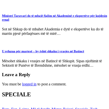
Ministri Taravari do të mbajë fjalim në Akademinë e ekspertëve për kujdesin
renal
Sot në Shkup do të mbahet Akademia e dytë e ekspertëve ku do të
marrin pjesë përfaqësues më të mirë…
U refuzua për martesë – ky është shkaku i vrasjes në Batincë
Mësohet shkaku i vrasjes në Batincë të Shkupit. Sipas njoftimit të
Sektorit të Punëve të Brendshme, mësohet se vrasja erdhi…
Leave a Reply
You must be
logged in
to post a comment.
SPECIALE