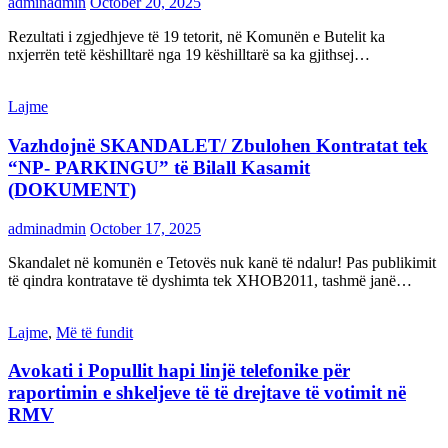
adminadmin
October 20, 2025
Rezultati i zgjedhjeve të 19 tetorit, në Komunën e Butelit ka
nxjerrën tetë këshilltarë nga 19 këshilltarë sa ka gjithsej…
Lajme
Vazhdojnë SKANDALET/ Zbulohen Kontratat tek
“NP- PARKINGU” të Bilall Kasamit
(DOKUMENT)
adminadmin
October 17, 2025
Skandalet në komunën e Tetovës nuk kanë të ndalur! Pas publikimit
të qindra kontratave të dyshimta tek XHOB2011, tashmë janë…
Lajme
,
Më të fundit
Avokati i Popullit hapi linjë telefonike për
raportimin e shkeljeve të të drejtave të votimit në
RMV