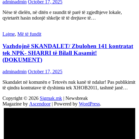
adminadmin
October 17, 2025
Nëse të dielën, në ditën e raundit të parë të zgjedhjeve lokale,
qytetarët hasin ndonjë shkelje të të drejtave të…
Lajme
,
Më të fundit
Vazhdojnē SKANDALET/ Zbulohen 141 kontratat
tek NPK- SHARRI të Bilall Kasamit!
(DOKUMENT)
adminadmin
October 17, 2025
Skandalet në komunën e Tetovës nuk kanë të ndalur! Pas publikimit
të qindra kontratave të dyshimta tek XHOB2011, tashmë janë…
Copyright © 2026
Sigmak.mk
| Newsbreak
Magazine by
Ascendoor
| Powered by
WordPress
.