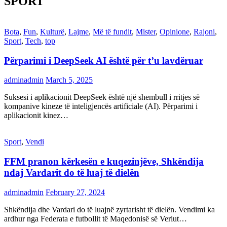
SPORT
Bota
,
Fun
,
Kulturë
,
Lajme
,
Më të fundit
,
Mister
,
Opinione
,
Rajoni
,
Sport
,
Tech
,
top
Përparimi i DeepSeek AI është për t’u lavdëruar
adminadmin
March 5, 2025
Suksesi i aplikacionit DeepSeek është një shembull i rritjes së
kompanive kineze të inteligjencës artificiale (AI). Përparimi i
aplikacionit kinez…
Sport
,
Vendi
FFM pranon kërkesën e kuqezinjëve, Shkëndija
ndaj Vardarit do të luaj të dielën
adminadmin
February 27, 2024
Shkëndija dhe Vardari do të luajnë zyrtarisht të dielën. Vendimi ka
ardhur nga Federata e futbollit të Maqedonisë së Veriut…