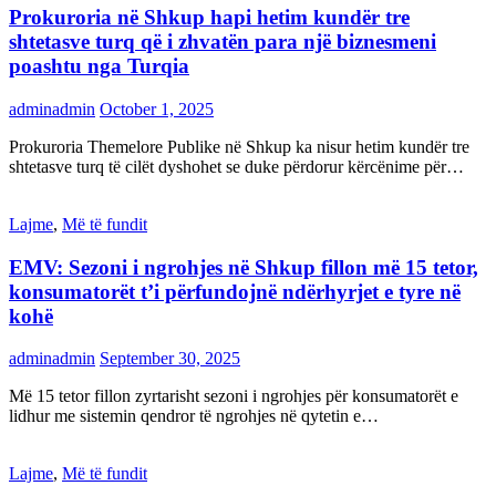
Prokuroria në Shkup hapi hetim kundër tre
shtetasve turq që i zhvatën para një biznesmeni
poashtu nga Turqia
adminadmin
October 1, 2025
Prokuroria Themelore Publike në Shkup ka nisur hetim kundër tre
shtetasve turq të cilët dyshohet se duke përdorur kërcënime për…
Lajme
,
Më të fundit
EMV: Sezoni i ngrohjes në Shkup fillon më 15 tetor,
konsumatorët t’i përfundojnë ndërhyrjet e tyre në
kohë
adminadmin
September 30, 2025
Më 15 tetor fillon zyrtarisht sezoni i ngrohjes për konsumatorët e
lidhur me sistemin qendror të ngrohjes në qytetin e…
Lajme
,
Më të fundit