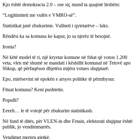
Kjo është demokracia 2.0 – ose siç mund ta quajmë lirshëm:
“Legjitimiteti me vulën e VMRO-së”.
Statistikat janë zbukurime. Vullneti i qytetarëve – luks.
Rëndësi ka sa komuna ke kapur, jo sa njerëz të besojnë.
Ironia?
Në këtë model të ri, një kryetar komune në fshat që voton 1.200
veta, vlen më shumë se mandati i këshillit komunal në Tetovë apo
Shkup, që përfaqëson dhjetëra mijëra votues shqiptarë.
Epo, mirësevini në epokën e arsyes politike të përmbysur.
Fituat komuna? Keni pushtetin.
Populli?
Eeeeh… le të votojë për zbukurim statistikash.
Në fund të ditës, për VLEN-in dhe Fetain, elektorati shqiptar është
publik, jo vendimmarrës.
Vendimet merren gjetkë.