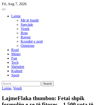
Skip
Fri, Aug 7, 2026
to
content
Lajme
Më të fundit
Speciale
Vendi
Bota
Rajoni
Kronikë e zezë
Opinione
Rozë
Mister
Fun
Tech
Shëndeti
Kulturë
Sport
Search
for:
Lajme
,
Vendi
LajmeFlaka thumbon: Fetai shpik
formulën e re të fitores – 1.500 vota të