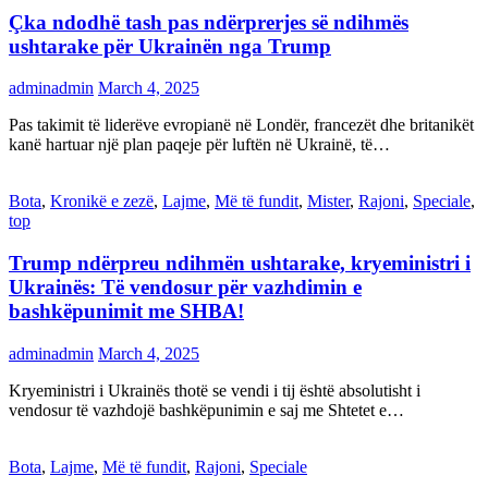
Çka ndodhë tash pas ndërprerjes së ndihmës
ushtarake për Ukrainën nga Trump
adminadmin
March 4, 2025
Pas takimit të liderëve evropianë në Londër, francezët dhe britanikët
kanë hartuar një plan paqeje për luftën në Ukrainë, të…
Bota
,
Kronikë e zezë
,
Lajme
,
Më të fundit
,
Mister
,
Rajoni
,
Speciale
,
top
Trump ndërpreu ndihmën ushtarake, kryeministri i
Ukrainës: Të vendosur për vazhdimin e
bashkëpunimit me SHBA!
adminadmin
March 4, 2025
Kryeministri i Ukrainës thotë se vendi i tij është absolutisht i
vendosur të vazhdojë bashkëpunimin e saj me Shtetet e…
Bota
,
Lajme
,
Më të fundit
,
Rajoni
,
Speciale