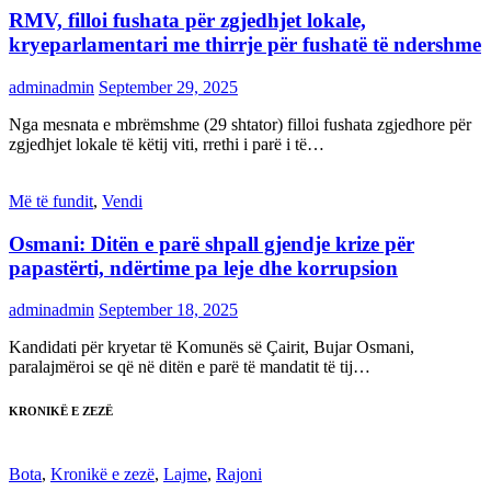
RMV, filloi fushata për zgjedhjet lokale,
kryeparlamentari me thirrje për fushatë të ndershme
adminadmin
September 29, 2025
Nga mesnata e mbrëmshme (29 shtator) filloi fushata zgjedhore për
zgjedhjet lokale të këtij viti, rrethi i parë i të…
Më të fundit
,
Vendi
Osmani: Ditën e parë shpall gjendje krize për
papastërti, ndërtime pa leje dhe korrupsion
adminadmin
September 18, 2025
Kandidati për kryetar të Komunës së Çairit, Bujar Osmani,
paralajmëroi se që në ditën e parë të mandatit të tij…
KRONIKË E ZEZË
Bota
,
Kronikë e zezë
,
Lajme
,
Rajoni