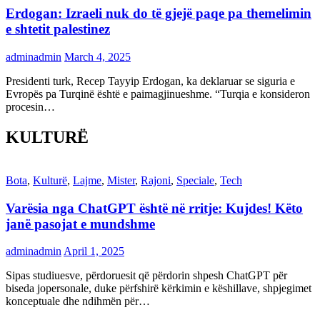
Erdogan: Izraeli nuk do të gjejë paqe pa themelimin
e shtetit palestinez
adminadmin
March 4, 2025
Presidenti turk, Recep Tayyip Erdogan, ka deklaruar se siguria e
Evropës pa Turqinë është e paimagjinueshme. “Turqia e konsideron
procesin…
KULTURË
Bota
,
Kulturë
,
Lajme
,
Mister
,
Rajoni
,
Speciale
,
Tech
Varësia nga ChatGPT është në rritje: Kujdes! Këto
janë pasojat e mundshme
adminadmin
April 1, 2025
Sipas studiuesve, përdoruesit që përdorin shpesh ChatGPT për
biseda jopersonale, duke përfshirë kërkimin e këshillave, shpjegimet
konceptuale dhe ndihmën për…