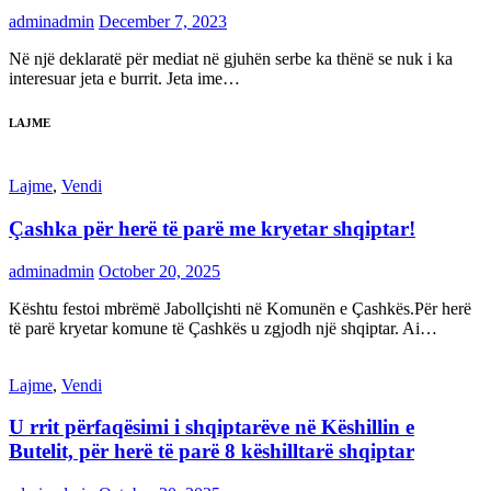
adminadmin
December 7, 2023
Në një deklaratë për mediat në gjuhën serbe ka thënë se nuk i ka
interesuar jeta e burrit. Jeta ime…
LAJME
Lajme
,
Vendi
Çashka për herë të parë me kryetar shqiptar!
adminadmin
October 20, 2025
Kështu festoi mbrëmë Jabollçishti në Komunën e Çashkës.Për herë
të parë kryetar komune të Çashkës u zgjodh një shqiptar. Ai…
Lajme
,
Vendi
U rrit përfaqësimi i shqiptarëve në Këshillin e
Butelit, për herë të parë 8 këshilltarë shqiptar