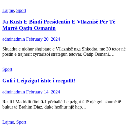
Lajme
,
Sport
Ja Kush E Bindi Presidentin E Vllaznisë Për Të
Marrë Qatip Osmanin
adminadmin
February 20, 2024
Skuadra e njohur shqiptare e Vllaznisë nga Shkodra, me 30 tetor në
postin e trajnerit zyrtarizoi strategun tetovar, Qatip Osmani.…
Sport
Goli i Leipzigut ishte i rregullt!
adminadmin
February 14, 2024
Reali i Madridit fitoi 0-1 përballë Leipzigut falë një goli shumë të
bukur të Brahim Diaz, duke hedhur një hap…
Lajme
,
Sport