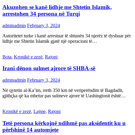
Akuzohen se kanë lidhje me Shtetin Islamik,
arrestohen 34 persona në Turqi
adminadmin
February 3, 2024
Autoritetet turke i kanë arrestuar të shtunën 34 njerëz të dyshuar për
lidhje me Shtetin Islamik gjatë një operacioni të…
Bota
,
Kronikë e zezë
,
Rajoni
Irani dënon sulmet ajrore të SHBA-së
adminadmin
February 3, 2024
Në qytetin al-Ka’im, rreth 350 km në veriperëndim të Bagdadit,
gjithçka që ka mbetur pas sulmeve ajrore të Uashingtonit është…
Kronikë e zezë
,
Lajme
,
Rajoni
Tetë persona kërkojnë ndihmë pas aksidentit ku u
përfshinë 14 automjete