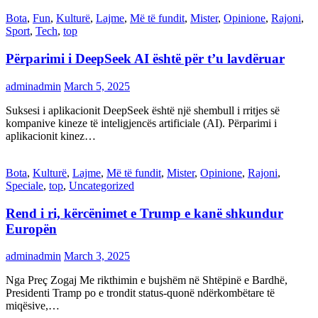
Bota
,
Fun
,
Kulturë
,
Lajme
,
Më të fundit
,
Mister
,
Opinione
,
Rajoni
,
Sport
,
Tech
,
top
Përparimi i DeepSeek AI është për t’u lavdëruar
adminadmin
March 5, 2025
Suksesi i aplikacionit DeepSeek është një shembull i rritjes së
kompanive kineze të inteligjencës artificiale (AI). Përparimi i
aplikacionit kinez…
Bota
,
Kulturë
,
Lajme
,
Më të fundit
,
Mister
,
Opinione
,
Rajoni
,
Speciale
,
top
,
Uncategorized
Rend i ri, kërcënimet e Trump e kanë shkundur
Europën
adminadmin
March 3, 2025
Nga Preç Zogaj Me rikthimin e bujshëm në Shtëpinë e Bardhë,
Presidenti Tramp po e trondit status-quonë ndërkombëtare të
miqësive,…