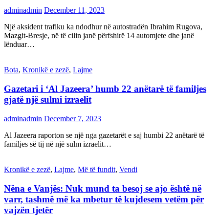
adminadmin
December 11, 2023
Një aksident trafiku ka ndodhur në autostradën Ibrahim Rugova,
Mazgit-Bresje, në të cilin janë përfshirë 14 automjete dhe janë
lënduar…
Bota
,
Kronikë e zezë
,
Lajme
Gazetari i ‘Al Jazeera’ humb 22 anëtarë të familjes
gjatë një sulmi izraelit
adminadmin
December 7, 2023
Al Jazeera raporton se një nga gazetarët e saj humbi 22 anëtarë të
familjes së tij në një sulm izraelit…
Kronikë e zezë
,
Lajme
,
Më të fundit
,
Vendi
Nëna e Vanjës: Nuk mund ta besoj se ajo është në
varr, tashmë më ka mbetur të kujdesem vetëm për
vajzën tjetër