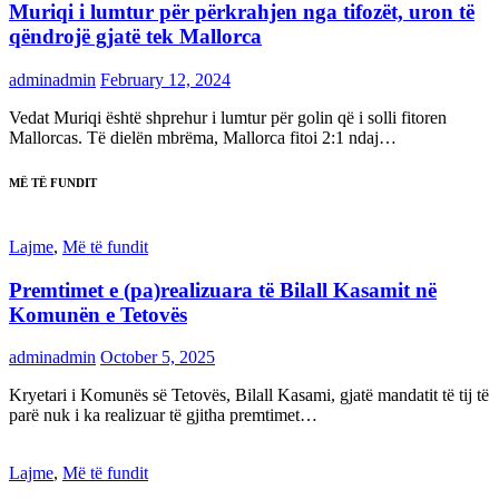
Muriqi i lumtur për përkrahjen nga tifozët, uron të
qëndrojë gjatë tek Mallorca
adminadmin
February 12, 2024
Vedat Muriqi është shprehur i lumtur për golin që i solli fitoren
Mallorcas. Të dielën mbrëma, Mallorca fitoi 2:1 ndaj…
MË TË FUNDIT
Lajme
,
Më të fundit
Premtimet e (pa)realizuara të Bilall Kasamit në
Komunën e Tetovës
adminadmin
October 5, 2025
Kryetari i Komunës së Tetovës, Bilall Kasami, gjatë mandatit të tij të
parë nuk i ka realizuar të gjitha premtimet…
Lajme
,
Më të fundit