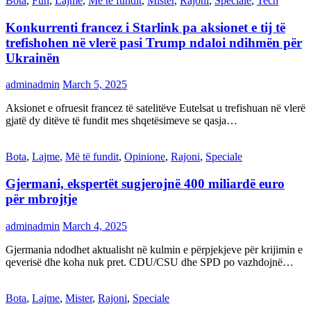
Bota
,
Fun
,
Lajme
,
Më të fundit
,
Mister
,
Rajoni
,
Speciale
,
Tech
Konkurrenti francez i Starlink pa aksionet e tij të
trefishohen në vlerë pasi Trump ndaloi ndihmën për
Ukrainën
adminadmin
March 5, 2025
Aksionet e ofruesit francez të satelitëve Eutelsat u trefishuan në vlerë
gjatë dy ditëve të fundit mes shqetësimeve se qasja…
Bota
,
Lajme
,
Më të fundit
,
Opinione
,
Rajoni
,
Speciale
Gjermani, ekspertët sugjerojnë 400 miliardë euro
për mbrojtje
adminadmin
March 4, 2025
Gjermania ndodhet aktualisht në kulmin e përpjekjeve për krijimin e
qeverisë dhe koha nuk pret. CDU/CSU dhe SPD po vazhdojnë…
Bota
,
Lajme
,
Mister
,
Rajoni
,
Speciale