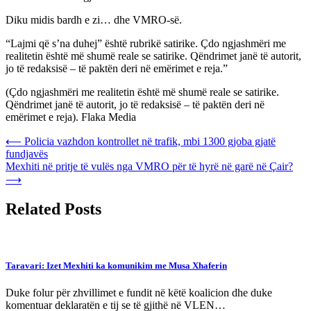
Diku midis bardh e zi… dhe VMRO-së.
“Lajmi që s’na duhej” është rubrikë satirike. Çdo ngjashmëri me
realitetin është më shumë reale se satirike. Qëndrimet janë të autorit,
jo të redaksisë – të paktën deri në emërimet e reja.”
(Çdo ngjashmëri me realitetin është më shumë reale se satirike.
Qëndrimet janë të autorit, jo të redaksisë – të paktën deri në
emërimet e reja). Flaka Media
Post
⟵
Policia vazhdon kontrollet në trafik, mbi 1300 gjoba gjatë
fundjavës
navigation
Mexhiti në pritje të vulës nga VMRO për të hyrë në garë në Çair?
⟶
Related Posts
Taravari: Izet Mexhiti ka komunikim me Musa Xhaferin
Duke folur për zhvillimet e fundit në këtë koalicion dhe duke
komentuar deklaratën e tij se të gjithë në VLEN…