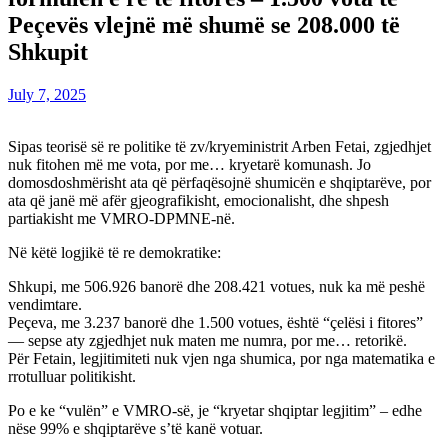
Peçevës vlejnë më shumë se 208.000 të
Shkupit
July 7, 2025
Sipas teorisë së re politike të zv/kryeministrit Arben Fetai, zgjedhjet
nuk fitohen më me vota, por me… kryetarë komunash. Jo
domosdoshmërisht ata që përfaqësojnë shumicën e shqiptarëve, por
ata që janë më afër gjeografikisht, emocionalisht, dhe shpesh
partiakisht me VMRO-DPMNE-në.
Në këtë logjikë të re demokratike:
Shkupi, me 506.926 banorë dhe 208.421 votues, nuk ka më peshë
vendimtare.
Peçeva, me 3.237 banorë dhe 1.500 votues, është “çelësi i fitores”
— sepse aty zgjedhjet nuk maten me numra, por me… retorikë.
Për Fetain, legjitimiteti nuk vjen nga shumica, por nga matematika e
rrotulluar politikisht.
Po e ke “vulën” e VMRO-së, je “kryetar shqiptar legjitim” – edhe
nëse 99% e shqiptarëve s’të kanë votuar.