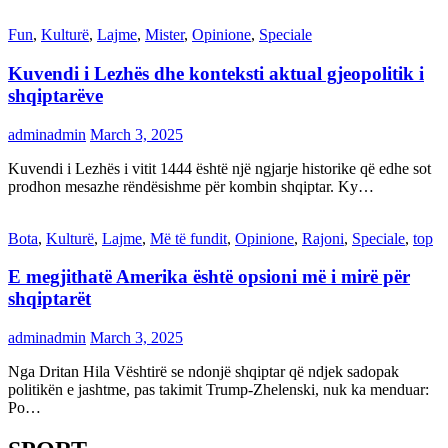
Fun
,
Kulturë
,
Lajme
,
Mister
,
Opinione
,
Speciale
Kuvendi i Lezhës dhe konteksti aktual gjeopolitik i
shqiptarëve
adminadmin
March 3, 2025
Kuvendi i Lezhës i vitit 1444 është një ngjarje historike që edhe sot
prodhon mesazhe rëndësishme për kombin shqiptar. Ky…
Bota
,
Kulturë
,
Lajme
,
Më të fundit
,
Opinione
,
Rajoni
,
Speciale
,
top
E megjithatë Amerika është opsioni më i mirë për
shqiptarët
adminadmin
March 3, 2025
Nga Dritan Hila Vështirë se ndonjë shqiptar që ndjek sadopak
politikën e jashtme, pas takimit Trump-Zhelenski, nuk ka menduar:
Po…