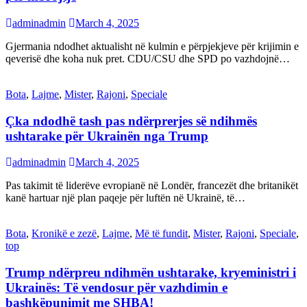
adminadmin
March 4, 2025
Gjermania ndodhet aktualisht në kulmin e përpjekjeve për krijimin e
qeverisë dhe koha nuk pret. CDU/CSU dhe SPD po vazhdojnë…
Bota
,
Lajme
,
Mister
,
Rajoni
,
Speciale
Çka ndodhë tash pas ndërprerjes së ndihmës
ushtarake për Ukrainën nga Trump
adminadmin
March 4, 2025
Pas takimit të liderëve evropianë në Londër, francezët dhe britanikët
kanë hartuar një plan paqeje për luftën në Ukrainë, të…
Bota
,
Kronikë e zezë
,
Lajme
,
Më të fundit
,
Mister
,
Rajoni
,
Speciale
,
top
Trump ndërpreu ndihmën ushtarake, kryeministri i
Ukrainës: Të vendosur për vazhdimin e
bashkëpunimit me SHBA!