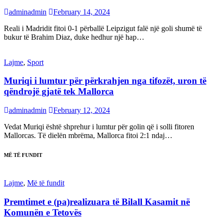
adminadmin
February 14, 2024
Reali i Madridit fitoi 0-1 përballë Leipzigut falë një goli shumë të
bukur të Brahim Diaz, duke hedhur një hap…
Lajme
,
Sport
Muriqi i lumtur për përkrahjen nga tifozët, uron të
qëndrojë gjatë tek Mallorca
adminadmin
February 12, 2024
Vedat Muriqi është shprehur i lumtur për golin që i solli fitoren
Mallorcas. Të dielën mbrëma, Mallorca fitoi 2:1 ndaj…
MË TË FUNDIT
Lajme
,
Më të fundit
Premtimet e (pa)realizuara të Bilall Kasamit në
Komunën e Tetovës