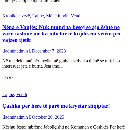
familjes së tij në një sulm izraelit…
Kronikë e zezë
,
Lajme
,
Më të fundit
,
Vendi
Nëna e Vanjës: Nuk mund ta besoj se ajo është në
varr, tashmë më ka mbetur të kujdesem vetëm për
vajzën tjetër
adminadmin
December 7, 2023
Në një deklaratë për mediat në gjuhën serbe ka thënë se nuk i ka
interesuar jeta e burrit. Jeta ime…
LAJME
Lajme
,
Vendi
Çashka për herë të parë me kryetar shqiptar!
adminadmin
October 20, 2025
Kështu festoi mbrëmë Jabollçishti në Komunën e Çashkës.Për herë