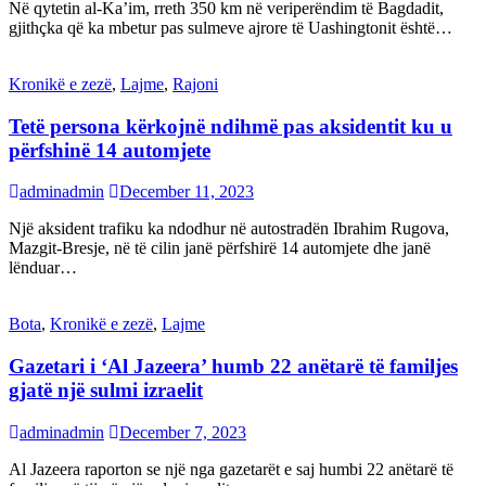
Në qytetin al-Ka’im, rreth 350 km në veriperëndim të Bagdadit,
gjithçka që ka mbetur pas sulmeve ajrore të Uashingtonit është…
Kronikë e zezë
,
Lajme
,
Rajoni
Tetë persona kërkojnë ndihmë pas aksidentit ku u
përfshinë 14 automjete
adminadmin
December 11, 2023
Një aksident trafiku ka ndodhur në autostradën Ibrahim Rugova,
Mazgit-Bresje, në të cilin janë përfshirë 14 automjete dhe janë
lënduar…
Bota
,
Kronikë e zezë
,
Lajme
Gazetari i ‘Al Jazeera’ humb 22 anëtarë të familjes
gjatë një sulmi izraelit
adminadmin
December 7, 2023
Al Jazeera raporton se një nga gazetarët e saj humbi 22 anëtarë të