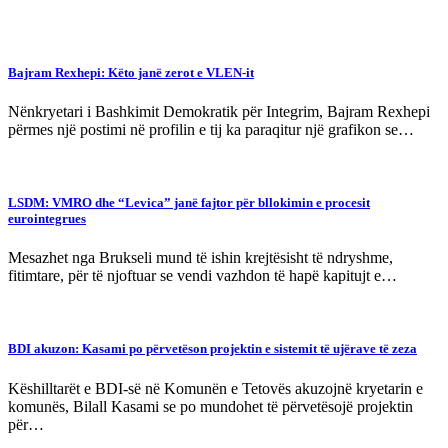
Bajram Rexhepi: Këto janë zerot e VLEN-it
Nënkryetari i Bashkimit Demokratik për Integrim, Bajram Rexhepi
përmes një postimi në profilin e tij ka paraqitur një grafikon se…
LSDM: VMRO dhe “Levica” janë fajtor për bllokimin e procesit
eurointegrues
Mesazhet nga Brukseli mund të ishin krejtësisht të ndryshme,
fitimtare, për të njoftuar se vendi vazhdon të hapë kapitujt e…
BDI akuzon: Kasami po përvetëson projektin e sistemit të ujërave të zeza
Këshilltarët e BDI-së në Komunën e Tetovës akuzojnë kryetarin e
komunës, Bilall Kasami se po mundohet të përvetësojë projektin
për…