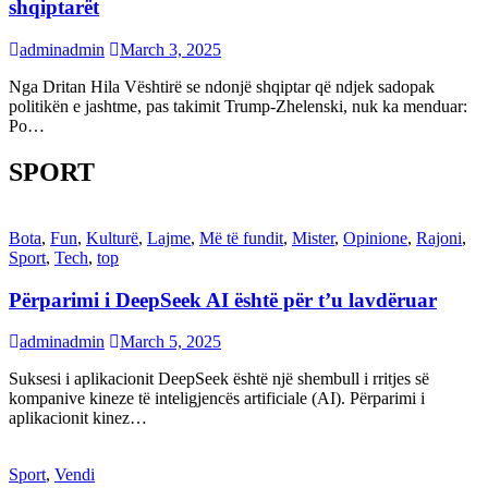
shqiptarët
adminadmin
March 3, 2025
Nga Dritan Hila Vështirë se ndonjë shqiptar që ndjek sadopak
politikën e jashtme, pas takimit Trump-Zhelenski, nuk ka menduar:
Po…
SPORT
Bota
,
Fun
,
Kulturë
,
Lajme
,
Më të fundit
,
Mister
,
Opinione
,
Rajoni
,
Sport
,
Tech
,
top
Përparimi i DeepSeek AI është për t’u lavdëruar
adminadmin
March 5, 2025
Suksesi i aplikacionit DeepSeek është një shembull i rritjes së
kompanive kineze të inteligjencës artificiale (AI). Përparimi i
aplikacionit kinez…
Sport
,
Vendi