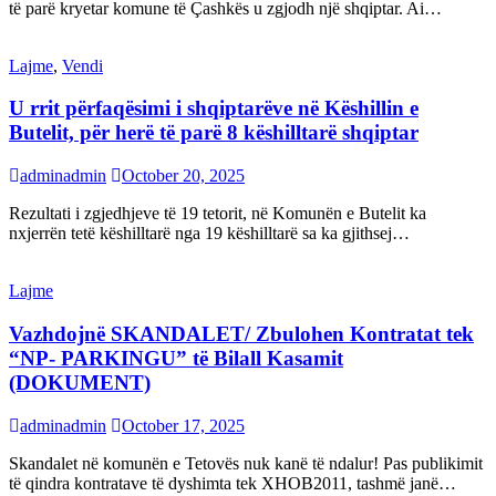
të parë kryetar komune të Çashkës u zgjodh një shqiptar. Ai…
Lajme
,
Vendi
U rrit përfaqësimi i shqiptarëve në Këshillin e
Butelit, për herë të parë 8 këshilltarë shqiptar
adminadmin
October 20, 2025
Rezultati i zgjedhjeve të 19 tetorit, në Komunën e Butelit ka
nxjerrën tetë këshilltarë nga 19 këshilltarë sa ka gjithsej…
Lajme
Vazhdojnë SKANDALET/ Zbulohen Kontratat tek
“NP- PARKINGU” të Bilall Kasamit
(DOKUMENT)
adminadmin
October 17, 2025
Skandalet në komunën e Tetovës nuk kanë të ndalur! Pas publikimit
të qindra kontratave të dyshimta tek XHOB2011, tashmë janë…