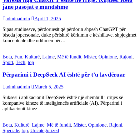
janë pasojat e mundshme
adminadmin
April 1, 2025
Sipas studiuesve, përdoruesit që përdorin shpesh ChatGPT për
biseda jopersonale, duke përfshirë kërkimin e këshillave, shpjegimet
konceptuale dhe ndihmën për…
Bota
,
Fun
,
Kulturë
,
Lajme
,
Më të fundit
,
Mister
,
Opinione
,
Rajoni
,
Sport
,
Tech
,
top
Përparimi i DeepSeek AI është për t’u lavdëruar
adminadmin
March 5, 2025
Suksesi i aplikacionit DeepSeek është një shembull i rritjes së
kompanive kineze të inteligjencës artificiale (AI). Përparimi i
aplikacionit kinez…
Bota
,
Kulturë
,
Lajme
,
Më të fundit
,
Mister
,
Opinione
,
Rajoni
,
Speciale
,
top
,
Uncategorized