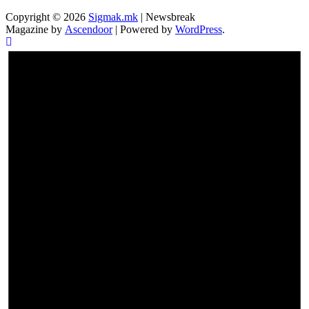
Copyright © 2026
Sigmak.mk
| Newsbreak
Magazine by
Ascendoor
| Powered by
WordPress
.