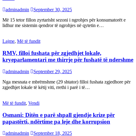
adminadmin
September 30, 2025
Më 15 tetor fillon zyrtarisht sezoni i ngrohjes për konsumatorët e
lidhur me sistemin qendror të ngrohjes në qytetin e…
Lajme
,
Më të fundit
RMV, filloi fushata për zgjedhjet lokale,
kryeparlamentari me thirrje për fushatë të ndershme
adminadmin
September 29, 2025
Nga mesnata e mbrëmshme (29 shtator) filloi fushata zgjedhore për
zgjedhjet lokale të këtij viti, rrethi i parë i të…
Më të fundit
,
Vendi
Osmani: Ditën e parë shpall gjendje krize për
papastërti, ndërtime pa leje dhe korrupsion
adminadmin
September 18, 2025