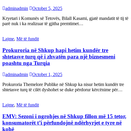
adminadmin
October 5, 2025
Kryetari i Komunës së Tetovës, Bilall Kasami, gjatë mandatit të tij të
parë nuk i ka realizuar të gjitha premtimet…
Lajme
,
Më të fundit
Prokuroria në Shkup hapi hetim kundër tre
shtetasve turq që i zhvatën para një biznesmeni
poashtu nga Turqia
adminadmin
October 1, 2025
Prokuroria Themelore Publike në Shkup ka nisur hetim kundër tre
shtetasve turq të cilët dyshohet se duke përdorur kërcënime për…
Lajme
,
Më të fundit
EMV: Sezoni i ngrohjes në Shkup fillon më 15 tetor,
konsumatorët t’i përfundojnë ndërhyrjet e tyre në
kohë