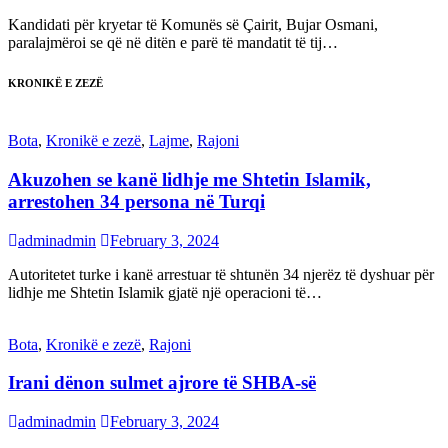
Kandidati për kryetar të Komunës së Çairit, Bujar Osmani,
paralajmëroi se që në ditën e parë të mandatit të tij…
KRONIKË E ZEZË
Bota
,
Kronikë e zezë
,
Lajme
,
Rajoni
Akuzohen se kanë lidhje me Shtetin Islamik,
arrestohen 34 persona në Turqi
adminadmin
February 3, 2024
Autoritetet turke i kanë arrestuar të shtunën 34 njerëz të dyshuar për
lidhje me Shtetin Islamik gjatë një operacioni të…
Bota
,
Kronikë e zezë
,
Rajoni
Irani dënon sulmet ajrore të SHBA-së
adminadmin
February 3, 2024