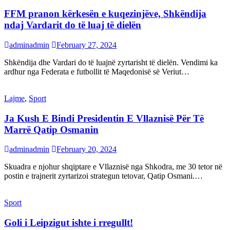
FFM pranon kërkesën e kuqezinjëve, Shkëndija
ndaj Vardarit do të luaj të dielën
adminadmin
February 27, 2024
Shkëndija dhe Vardari do të luajnë zyrtarisht të dielën. Vendimi ka
ardhur nga Federata e futbollit të Maqedonisë së Veriut…
Lajme
,
Sport
Ja Kush E Bindi Presidentin E Vllaznisë Për Të
Marrë Qatip Osmanin
adminadmin
February 20, 2024
Skuadra e njohur shqiptare e Vllaznisë nga Shkodra, me 30 tetor në
postin e trajnerit zyrtarizoi strategun tetovar, Qatip Osmani.…
Sport
Goli i Leipzigut ishte i rregullt!