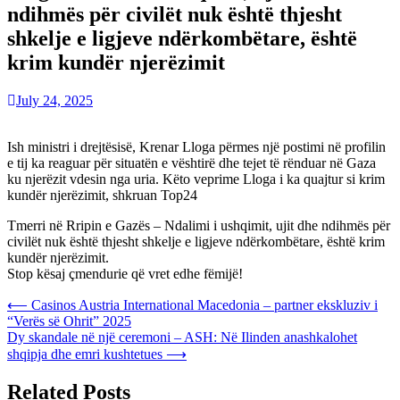
ndihmës për civilët nuk është thjesht
shkelje e ligjeve ndërkombëtare, është
krim kundër njerëzimit
July 24, 2025
Ish ministri i drejtësisë, Krenar Lloga përmes një postimi në profilin
e tij ka reaguar për situatën e vështirë dhe tejet të rënduar në Gaza
ku njerëzit vdesin nga uria. Këto veprime Lloga i ka quajtur si krim
kundër njerëzimit, shkruan Top24
Tmerri në Rripin e Gazës – Ndalimi i ushqimit, ujit dhe ndihmës për
civilët nuk është thjesht shkelje e ligjeve ndërkombëtare, është krim
kundër njerëzimit.
Stop kësaj çmendurie që vret edhe fëmijë!
Post
⟵
Casinos Austria International Macedonia – partner ekskluziv i
“Verës së Ohrit” 2025
navigation
Dy skandale në një ceremoni – ASH: Në Ilinden anashkalohet
shqipja dhe emri kushtetues
⟶
Related Posts