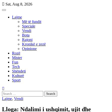
Skip
Sat, Aug 8, 2026
to
content
Lajme
Më të fundit
Speciale
Vendi
Bota
Rajoni
Kronikë e zezë
Opinione
Rozë
Mister
Fun
Tech
Shëndeti
Kulturë
Sport
Search
for:
Lajme
,
Vendi
Lloga: Ndalimi i ushqimit, ujit dhe