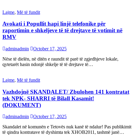
Lajme
,
Më të fundit
Avokati i Popullit hapi linjë telefonike për
raportimin e shkeljeve të të drejtave të votimit në
RMV
adminadmin
October 17, 2025
Nëse të dielën, në ditën e raundit të parë të zgjedhjeve lokale,
qytetarët hasin ndonjë shkelje të të drejtave të…
Lajme
,
Më të fundit
Vazhdojnē SKANDALET/ Zbulohen 141 kontratat
tek NPK- SHARRI të Bilall Kasamit!
(DOKUMENT)
adminadmin
October 17, 2025
Skandalet në komunën e Tetovës nuk kanë të ndalur! Pas publikimit
të qindra kontratave të dyshimta tek XHOB2011, tashmë janë…