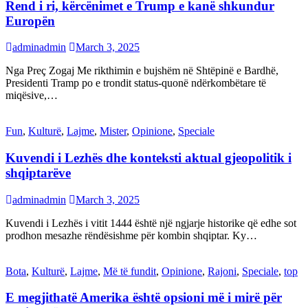
Rend i ri, kërcënimet e Trump e kanë shkundur
Europën
adminadmin
March 3, 2025
Nga Preç Zogaj Me rikthimin e bujshëm në Shtëpinë e Bardhë,
Presidenti Tramp po e trondit status-quonë ndërkombëtare të
miqësive,…
Fun
,
Kulturë
,
Lajme
,
Mister
,
Opinione
,
Speciale
Kuvendi i Lezhës dhe konteksti aktual gjeopolitik i
shqiptarëve
adminadmin
March 3, 2025
Kuvendi i Lezhës i vitit 1444 është një ngjarje historike që edhe sot
prodhon mesazhe rëndësishme për kombin shqiptar. Ky…
Bota
,
Kulturë
,
Lajme
,
Më të fundit
,
Opinione
,
Rajoni
,
Speciale
,
top
E megjithatë Amerika është opsioni më i mirë për