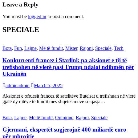
Leave a Reply
You must be
logged in
to post a comment.
SPECIALE
Bota
,
Fun
,
Lajme
,
Më të fundit
,
Mister
,
Rajoni
,
Speciale
,
Tech
Konkurrenti francez i Starlink pa aksionet e tij të
trefishohen në vlerë pasi Trump ndaloi ndihmën për
Ukrainën
adminadmin
March 5, 2025
Aksionet e ofruesit francez të satelitëve Eutelsat u trefishuan në vlerë
gjatë dy ditëve të fundit mes shqetësimeve se qasja…
Bota
,
Lajme
,
Më të fundit
,
Opinione
,
Rajoni
,
Speciale
Gjermani, ekspertët sugjerojnë 400 miliardë euro
për mbrojtje