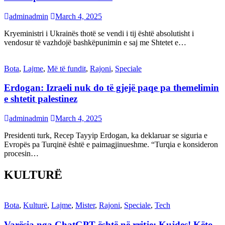
adminadmin
March 4, 2025
Kryeministri i Ukrainës thotë se vendi i tij është absolutisht i
vendosur të vazhdojë bashkëpunimin e saj me Shtetet e…
Bota
,
Lajme
,
Më të fundit
,
Rajoni
,
Speciale
Erdogan: Izraeli nuk do të gjejë paqe pa themelimin
e shtetit palestinez
adminadmin
March 4, 2025
Presidenti turk, Recep Tayyip Erdogan, ka deklaruar se siguria e
Evropës pa Turqinë është e paimagjinueshme. “Turqia e konsideron
procesin…
KULTURË
Bota
,
Kulturë
,
Lajme
,
Mister
,
Rajoni
,
Speciale
,
Tech
Varësia nga ChatGPT është në rritje: Kujdes! Këto