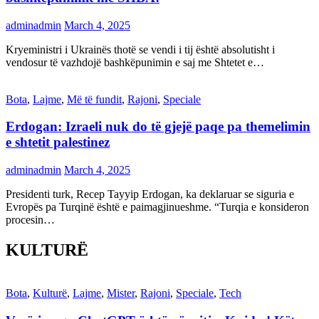
adminadmin
March 4, 2025
Kryeministri i Ukrainës thotë se vendi i tij është absolutisht i
vendosur të vazhdojë bashkëpunimin e saj me Shtetet e…
Bota
,
Lajme
,
Më të fundit
,
Rajoni
,
Speciale
Erdogan: Izraeli nuk do të gjejë paqe pa themelimin
e shtetit palestinez
adminadmin
March 4, 2025
Presidenti turk, Recep Tayyip Erdogan, ka deklaruar se siguria e
Evropës pa Turqinë është e paimagjinueshme. “Turqia e konsideron
procesin…
KULTURË
Bota
,
Kulturë
,
Lajme
,
Mister
,
Rajoni
,
Speciale
,
Tech