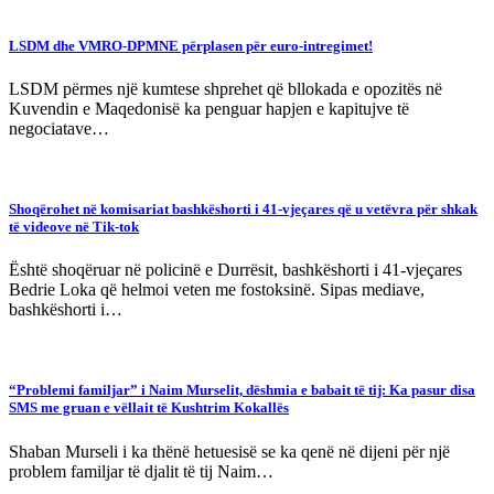
LSDM dhe VMRO-DPMNE përplasen për euro-intregimet!
LSDM përmes një kumtese shprehet që bllokada e opozitës në
Kuvendin e Maqedonisë ka penguar hapjen e kapitujve të
negociatave…
Shoqërohet në komisariat bashkëshorti i 41-vjeçares që u vetëvra për shkak
të videove në Tik-tok
Është shoqëruar në policinë e Durrësit, bashkëshorti i 41-vjeçares
Bedrie Loka që helmoi veten me fostoksinë. Sipas mediave,
bashkëshorti i…
“Problemi familjar” i Naim Murselit, dëshmia e babait të tij: Ka pasur disa
SMS me gruan e vëllait të Kushtrim Kokallës
Shaban Murseli i ka thënë hetuesisë se ka qenë në dijeni për një
problem familjar të djalit të tij Naim…