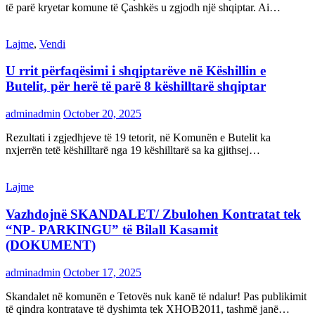
të parë kryetar komune të Çashkës u zgjodh një shqiptar. Ai…
Lajme
,
Vendi
U rrit përfaqësimi i shqiptarëve në Këshillin e
Butelit, për herë të parë 8 këshilltarë shqiptar
adminadmin
October 20, 2025
Rezultati i zgjedhjeve të 19 tetorit, në Komunën e Butelit ka
nxjerrën tetë këshilltarë nga 19 këshilltarë sa ka gjithsej…
Lajme
Vazhdojnë SKANDALET/ Zbulohen Kontratat tek
“NP- PARKINGU” të Bilall Kasamit
(DOKUMENT)
adminadmin
October 17, 2025
Skandalet në komunën e Tetovës nuk kanë të ndalur! Pas publikimit
të qindra kontratave të dyshimta tek XHOB2011, tashmë janë…