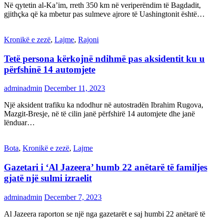
Në qytetin al-Ka’im, rreth 350 km në veriperëndim të Bagdadit,
gjithçka që ka mbetur pas sulmeve ajrore të Uashingtonit është…
Kronikë e zezë
,
Lajme
,
Rajoni
Tetë persona kërkojnë ndihmë pas aksidentit ku u
përfshinë 14 automjete
adminadmin
December 11, 2023
Një aksident trafiku ka ndodhur në autostradën Ibrahim Rugova,
Mazgit-Bresje, në të cilin janë përfshirë 14 automjete dhe janë
lënduar…
Bota
,
Kronikë e zezë
,
Lajme
Gazetari i ‘Al Jazeera’ humb 22 anëtarë të familjes
gjatë një sulmi izraelit
adminadmin
December 7, 2023
Al Jazeera raporton se një nga gazetarët e saj humbi 22 anëtarë të