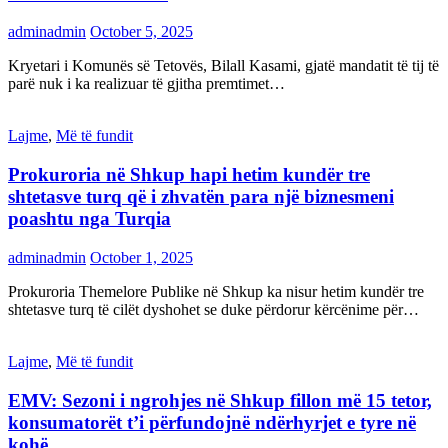
adminadmin
October 5, 2025
Kryetari i Komunës së Tetovës, Bilall Kasami, gjatë mandatit të tij të
parë nuk i ka realizuar të gjitha premtimet…
Lajme
,
Më të fundit
Prokuroria në Shkup hapi hetim kundër tre
shtetasve turq që i zhvatën para një biznesmeni
poashtu nga Turqia
adminadmin
October 1, 2025
Prokuroria Themelore Publike në Shkup ka nisur hetim kundër tre
shtetasve turq të cilët dyshohet se duke përdorur kërcënime për…
Lajme
,
Më të fundit
EMV: Sezoni i ngrohjes në Shkup fillon më 15 tetor,
konsumatorët t’i përfundojnë ndërhyrjet e tyre në
kohë