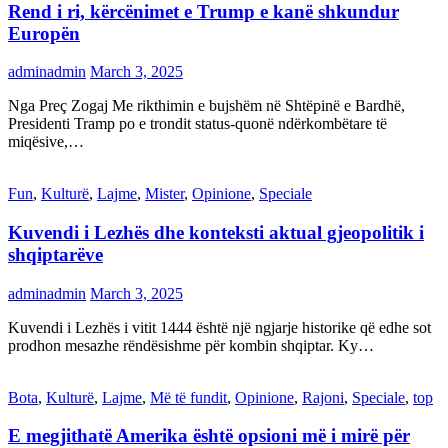
Rend i ri, kërcënimet e Trump e kanë shkundur
Europën
adminadmin
March 3, 2025
Nga Preç Zogaj Me rikthimin e bujshëm në Shtëpinë e Bardhë,
Presidenti Tramp po e trondit status-quonë ndërkombëtare të
miqësive,…
Fun
,
Kulturë
,
Lajme
,
Mister
,
Opinione
,
Speciale
Kuvendi i Lezhës dhe konteksti aktual gjeopolitik i
shqiptarëve
adminadmin
March 3, 2025
Kuvendi i Lezhës i vitit 1444 është një ngjarje historike që edhe sot
prodhon mesazhe rëndësishme për kombin shqiptar. Ky…
Bota
,
Kulturë
,
Lajme
,
Më të fundit
,
Opinione
,
Rajoni
,
Speciale
,
top
E megjithatë Amerika është opsioni më i mirë për