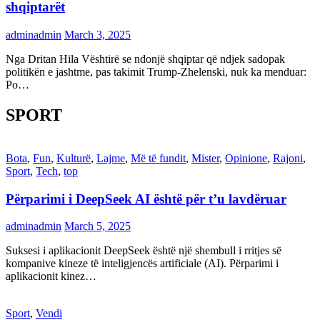
shqiptarët
adminadmin
March 3, 2025
Nga Dritan Hila Vështirë se ndonjë shqiptar që ndjek sadopak
politikën e jashtme, pas takimit Trump-Zhelenski, nuk ka menduar:
Po…
SPORT
Bota
,
Fun
,
Kulturë
,
Lajme
,
Më të fundit
,
Mister
,
Opinione
,
Rajoni
,
Sport
,
Tech
,
top
Përparimi i DeepSeek AI është për t’u lavdëruar
adminadmin
March 5, 2025
Suksesi i aplikacionit DeepSeek është një shembull i rritjes së
kompanive kineze të inteligjencës artificiale (AI). Përparimi i
aplikacionit kinez…
Sport
,
Vendi