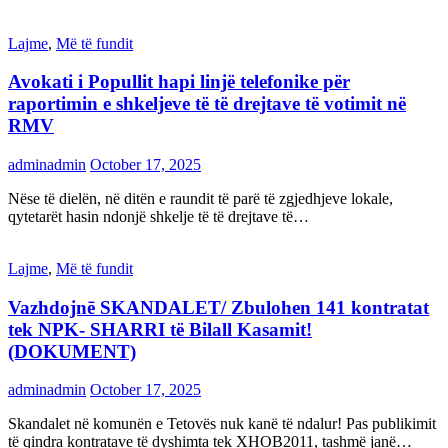
Lajme
,
Më të fundit
Avokati i Popullit hapi linjë telefonike për
raportimin e shkeljeve të të drejtave të votimit në
RMV
adminadmin
October 17, 2025
Nëse të dielën, në ditën e raundit të parë të zgjedhjeve lokale,
qytetarët hasin ndonjë shkelje të të drejtave të…
Lajme
,
Më të fundit
Vazhdojnē SKANDALET/ Zbulohen 141 kontratat
tek NPK- SHARRI të Bilall Kasamit!
(DOKUMENT)
adminadmin
October 17, 2025
Skandalet në komunën e Tetovës nuk kanë të ndalur! Pas publikimit
të qindra kontratave të dyshimta tek XHOB2011, tashmë janë…