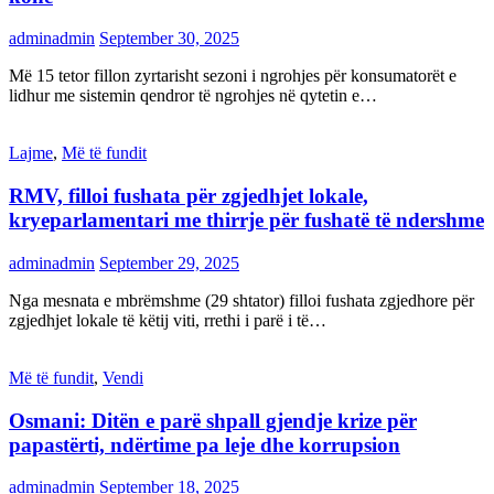
adminadmin
September 30, 2025
Më 15 tetor fillon zyrtarisht sezoni i ngrohjes për konsumatorët e
lidhur me sistemin qendror të ngrohjes në qytetin e…
Lajme
,
Më të fundit
RMV, filloi fushata për zgjedhjet lokale,
kryeparlamentari me thirrje për fushatë të ndershme
adminadmin
September 29, 2025
Nga mesnata e mbrëmshme (29 shtator) filloi fushata zgjedhore për
zgjedhjet lokale të këtij viti, rrethi i parë i të…
Më të fundit
,
Vendi
Osmani: Ditën e parë shpall gjendje krize për
papastërti, ndërtime pa leje dhe korrupsion
adminadmin
September 18, 2025