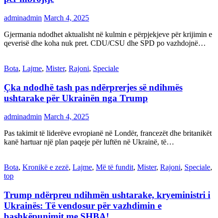
adminadmin
March 4, 2025
Gjermania ndodhet aktualisht në kulmin e përpjekjeve për krijimin e
qeverisë dhe koha nuk pret. CDU/CSU dhe SPD po vazhdojnë…
Bota
,
Lajme
,
Mister
,
Rajoni
,
Speciale
Çka ndodhë tash pas ndërprerjes së ndihmës
ushtarake për Ukrainën nga Trump
adminadmin
March 4, 2025
Pas takimit të liderëve evropianë në Londër, francezët dhe britanikët
kanë hartuar një plan paqeje për luftën në Ukrainë, të…
Bota
,
Kronikë e zezë
,
Lajme
,
Më të fundit
,
Mister
,
Rajoni
,
Speciale
,
top
Trump ndërpreu ndihmën ushtarake, kryeministri i
Ukrainës: Të vendosur për vazhdimin e
bashkëpunimit me SHBA!