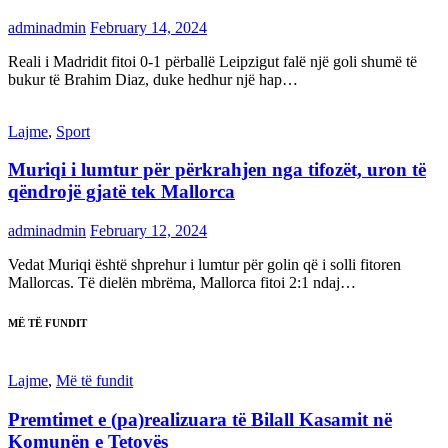
adminadmin
February 14, 2024
Reali i Madridit fitoi 0-1 përballë Leipzigut falë një goli shumë të
bukur të Brahim Diaz, duke hedhur një hap…
Lajme
,
Sport
Muriqi i lumtur për përkrahjen nga tifozët, uron të
qëndrojë gjatë tek Mallorca
adminadmin
February 12, 2024
Vedat Muriqi është shprehur i lumtur për golin që i solli fitoren
Mallorcas. Të dielën mbrëma, Mallorca fitoi 2:1 ndaj…
MË TË FUNDIT
Lajme
,
Më të fundit
Premtimet e (pa)realizuara të Bilall Kasamit në
Komunën e Tetovës