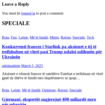
Leave a Reply
You must be
logged in
to post a comment.
SPECIALE
Bota
,
Fun
,
Lajme
,
Më të fundit
,
Mister
,
Rajoni
,
Speciale
,
Tech
Konkurrenti francez i Starlink pa aksionet e tij të
trefishohen në vlerë pasi Trump ndaloi ndihmën për
Ukrainën
adminadmin
March 5, 2025
Aksionet e ofruesit francez të satelitëve Eutelsat u trefishuan në vlerë
gjatë dy ditëve të fundit mes shqetësimeve se qasja…
Bota
,
Lajme
,
Më të fundit
,
Opinione
,
Rajoni
,
Speciale
Gjermani, ekspertët sugjerojnë 400 miliardë euro
për mbrojtje