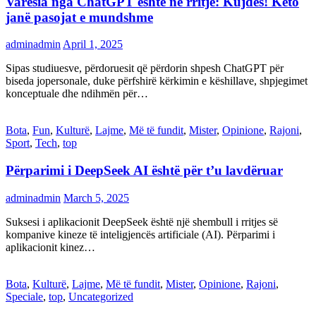
Varësia nga ChatGPT është në rritje: Kujdes! Këto
janë pasojat e mundshme
adminadmin
April 1, 2025
Sipas studiuesve, përdoruesit që përdorin shpesh ChatGPT për
biseda jopersonale, duke përfshirë kërkimin e këshillave, shpjegimet
konceptuale dhe ndihmën për…
Bota
,
Fun
,
Kulturë
,
Lajme
,
Më të fundit
,
Mister
,
Opinione
,
Rajoni
,
Sport
,
Tech
,
top
Përparimi i DeepSeek AI është për t’u lavdëruar
adminadmin
March 5, 2025
Suksesi i aplikacionit DeepSeek është një shembull i rritjes së
kompanive kineze të inteligjencës artificiale (AI). Përparimi i
aplikacionit kinez…
Bota
,
Kulturë
,
Lajme
,
Më të fundit
,
Mister
,
Opinione
,
Rajoni
,
Speciale
,
top
,
Uncategorized