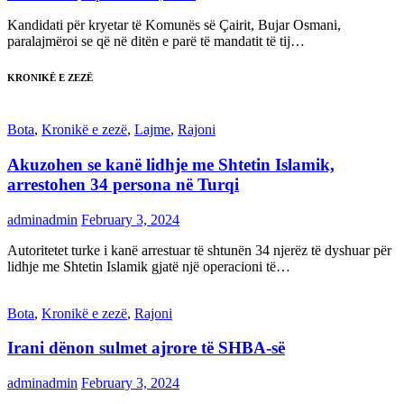
Kandidati për kryetar të Komunës së Çairit, Bujar Osmani,
paralajmëroi se që në ditën e parë të mandatit të tij…
KRONIKË E ZEZË
Bota
,
Kronikë e zezë
,
Lajme
,
Rajoni
Akuzohen se kanë lidhje me Shtetin Islamik,
arrestohen 34 persona në Turqi
adminadmin
February 3, 2024
Autoritetet turke i kanë arrestuar të shtunën 34 njerëz të dyshuar për
lidhje me Shtetin Islamik gjatë një operacioni të…
Bota
,
Kronikë e zezë
,
Rajoni
Irani dënon sulmet ajrore të SHBA-së
adminadmin
February 3, 2024