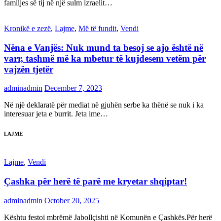
familjes së tij në një sulm izraelit…
Kronikë e zezë
,
Lajme
,
Më të fundit
,
Vendi
Nëna e Vanjës: Nuk mund ta besoj se ajo është në
varr, tashmë më ka mbetur të kujdesem vetëm për
vajzën tjetër
adminadmin
December 7, 2023
Në një deklaratë për mediat në gjuhën serbe ka thënë se nuk i ka
interesuar jeta e burrit. Jeta ime…
LAJME
Lajme
,
Vendi
Çashka për herë të parë me kryetar shqiptar!
adminadmin
October 20, 2025
Kështu festoi mbrëmë Jabollçishti në Komunën e Çashkës.Për herë