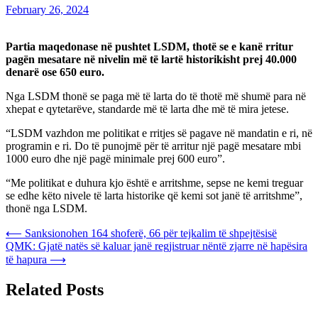
February 26, 2024
Partia maqedonase në pushtet LSDM, thotë se e kanë rritur
pagën mesatare në nivelin më të lartë historikisht prej 40.000
denarë ose 650 euro.
Nga LSDM thonë se paga më të larta do të thotë më shumë para në
xhepat e qytetarëve, standarde më të larta dhe më të mira jetese.
“LSDM vazhdon me politikat e rritjes së pagave në mandatin e ri, në
programin e ri. Do të punojmë për të arritur një pagë mesatare mbi
1000 euro dhe një pagë minimale prej 600 euro”.
“Me politikat e duhura kjo është e arritshme, sepse ne kemi treguar
se edhe këto nivele të larta historike që kemi sot janë të arritshme”,
thonë nga LSDM.
Post
⟵
Sanksionohen 164 shoferë, 66 për tejkalim të shpejtësisë
QMK: Gjatë natës së kaluar janë regjistruar nëntë zjarre në hapësira
navigation
të hapura
⟶
Related Posts