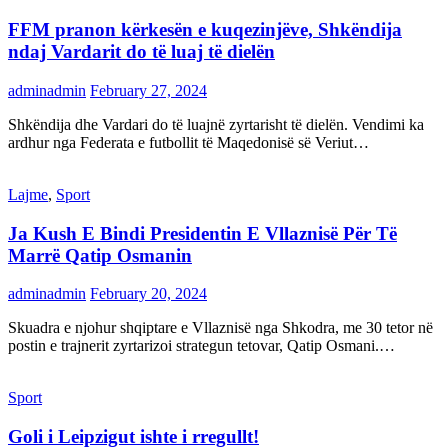
FFM pranon kërkesën e kuqezinjëve, Shkëndija
ndaj Vardarit do të luaj të dielën
adminadmin
February 27, 2024
Shkëndija dhe Vardari do të luajnë zyrtarisht të dielën. Vendimi ka
ardhur nga Federata e futbollit të Maqedonisë së Veriut…
Lajme
,
Sport
Ja Kush E Bindi Presidentin E Vllaznisë Për Të
Marrë Qatip Osmanin
adminadmin
February 20, 2024
Skuadra e njohur shqiptare e Vllaznisë nga Shkodra, me 30 tetor në
postin e trajnerit zyrtarizoi strategun tetovar, Qatip Osmani.…
Sport
Goli i Leipzigut ishte i rregullt!