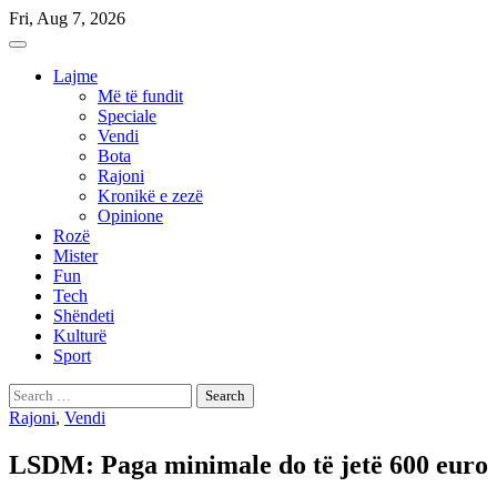
Skip
Fri, Aug 7, 2026
to
content
Lajme
Më të fundit
Speciale
Vendi
Bota
Rajoni
Kronikë e zezë
Opinione
Rozë
Mister
Fun
Tech
Shëndeti
Kulturë
Sport
Search
for:
Rajoni
,
Vendi
LSDM: Paga minimale do të jetë 600 euro