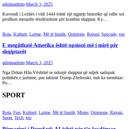
adminadmin
March 3, 2025
Kuvendi i Lezhës i vitit 1444 është një ngjarje historike që edhe sot
prodhon mesazhe rëndësishme për kombin shqiptar. Ky…
Bota
,
Kulturë
,
Lajme
,
Më të fundit
,
Opinione
,
Rajoni
,
Speciale
,
top
E megjithatë Amerika është opsioni më i mirë për
shqiptarët
adminadmin
March 3, 2025
Nga Dritan Hila Vështirë se ndonjë shqiptar që ndjek sadopak
politikën e jashtme, pas takimit Trump-Zhelenski, nuk ka menduar:
Po…
SPORT
Bota
,
Fun
,
Kulturë
,
Lajme
,
Më të fundit
,
Mister
,
Opinione
,
Rajoni
,
Sport
,
Tech
,
top
Përparimi i DeepSeek AI është për t’u lavdëruar