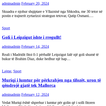
adminadmin
February 20, 2024
Skuadra e njohur shqiptare e Vllaznisë nga Shkodra, me 30 tetor në
postin e trajnerit zyrtarizoi strategun tetovar, Qatip Osmani.…
Sport
Goli i Leipzigut ishte i rregullt!
adminadmin
February 14, 2024
Reali i Madridit fitoi 0-1 përballë Leipzigut falë një goli shumë të
bukur të Brahim Diaz, duke hedhur një hap…
Lajme
,
Sport
Muriqi i lumtur për përkrahjen nga tifozët, uron të
qëndrojë gjatë tek Mallorca
adminadmin
February 12, 2024
Vedat Muriqi është shprehur i lumtur për golin që i solli fitoren