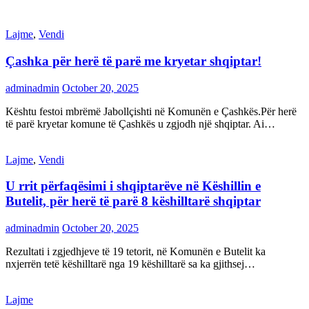
Lajme
,
Vendi
Çashka për herë të parë me kryetar shqiptar!
adminadmin
October 20, 2025
Kështu festoi mbrëmë Jabollçishti në Komunën e Çashkës.Për herë
të parë kryetar komune të Çashkës u zgjodh një shqiptar. Ai…
Lajme
,
Vendi
U rrit përfaqësimi i shqiptarëve në Këshillin e
Butelit, për herë të parë 8 këshilltarë shqiptar
adminadmin
October 20, 2025
Rezultati i zgjedhjeve të 19 tetorit, në Komunën e Butelit ka
nxjerrën tetë këshilltarë nga 19 këshilltarë sa ka gjithsej…
Lajme