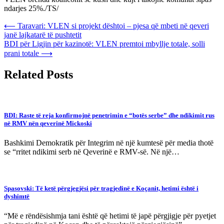
ndarjes 25%./TS/
Post
⟵
Taravari: VLEN si projekt dështoi – pjesa që mbeti në qeveri
janë lajkatarë të pushtetit
navigation
BDI për Ligjin për kazinotë: VLEN premtoi mbyllje totale, solli
prani totale
⟶
Related Posts
BDI: Raste të reja konfirmojnë penetrimin e “botës serbe” dhe ndikimit rus
në RMV nën qeverinë Mickoski
Bashkimi Demokratik për Integrim në një kumtesë për media thotë
se “rritet ndikimi serb në Qeverinë e RMV-së. Në një…
Spasovski: Të ketë përgjegjësi për tragjedinë e Koçanit, hetimi është i
dyshimtë
“Më e rëndësishmja tani është që hetimi të japë përgjigje për pyetjet