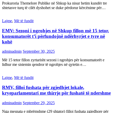
Prokuroria Themelore Publike në Shkup ka nisur hetim kundër tre
shtetasve turq të cilët dyshohet se duke përdorur kërcënime për…
Lajme
,
Më të fundit
EMV: Sezoni i ngrohjes në Shkup fillon më 15 tetor,
konsumatorët t’i përfundojnë ndërhyrjet e tyre në
kohë
adminadmin
September 30, 2025
Më 15 tetor fillon zyrtarisht sezoni i ngrohjes për konsumatorët e
lidhur me sistemin qendror të ngrohjes në qytetin e…
Lajme
,
Më të fundit
RMV, filloi fushata për zgjedhjet lokale,
kryeparlamentari me thirrje për fushatë të ndershme
adminadmin
September 29, 2025
Nga mesnata e mbrëmshme (29 shtator) filloi fushata zgjedhore për