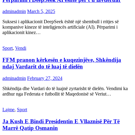
adminadmin
March 5, 2025
Suksesi i aplikacionit DeepSeek është një shembull i rritjes së
kompanive kineze të inteligjencës artificiale (AI). Përparimi i
aplikacionit kinez…
Sport
,
Vendi
FFM pranon kërkesën e kuqezinjëve, Shkëndija
ndaj Vardarit do të luaj të dielën
adminadmin
February 27, 2024
Shkëndija dhe Vardari do të luajnë zyrtarisht të dielën. Vendimi ka
ardhur nga Federata e futbollit të Maqedonisë së Veriut…
Lajme
,
Sport
Ja Kush E Bindi Presidentin E Vllaznisë Për Të
Marrë Qatip Osmanin