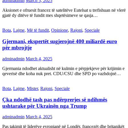
adminadmin
March 5, 2025
Aksionet e ofruesit francez të satelitëve Eutelsat u trefishuan në vlerë
gjatë dy ditëve të fundit mes shqetësimeve se qasja…
Bota
,
Lajme
,
Më të fundit
,
Opinione
,
Rajoni
,
Speciale
Gjermani, ekspertët sugjerojnë 400 miliardë euro
për mbrojtje
adminadmin
March 4, 2025
Gjermania ndodhet aktualisht në kulmin e përpjekjeve për krijimin e
qeverisë dhe koha nuk pret. CDU/CSU dhe SPD po vazhdojnë…
Bota
,
Lajme
,
Mister
,
Rajoni
,
Speciale
Çka ndodhë tash pas ndërprerjes së ndihmës
ushtarake për Ukrainën nga Trump
adminadmin
March 4, 2025
Pas takimit të liderëve evropianë në Londër, francezët dhe britanikët