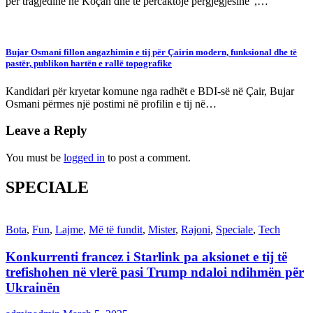
për tragjedinë në Koçan dhe të përcaktojë përgjegjësinë”,…
Bujar Osmani fillon angazhimin e tij për Çairin modern, funksional dhe të
pastër, publikon hartën e rallë topografike
Kandidari për kryetar komune nga radhët e BDI-së në Çair, Bujar
Osmani përmes një postimi në profilin e tij në…
Leave a Reply
You must be
logged in
to post a comment.
SPECIALE
Bota
,
Fun
,
Lajme
,
Më të fundit
,
Mister
,
Rajoni
,
Speciale
,
Tech
Konkurrenti francez i Starlink pa aksionet e tij të
trefishohen në vlerë pasi Trump ndaloi ndihmën për
Ukrainën