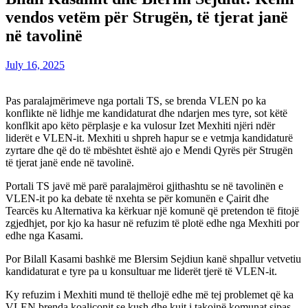
vendos vetëm për Strugën, të tjerat janë
në tavolinë
July 16, 2025
Pas paralajmërimeve nga portali TS, se brenda VLEN po ka
konflikte në lidhje me kandidaturat dhe ndarjen mes tyre, sot këtë
konflkit apo këto përplasje e ka vulosur Izet Mexhiti njëri ndër
liderët e VLEN-it. Mexhiti u shpreh hapur se e vetmja kandidaturë
zyrtare dhe që do të mbështet është ajo e Mendi Qyrës për Strugën
të tjerat janë ende në tavolinë.
Portali TS javë më parë paralajmëroi gjithashtu se në tavolinën e
VLEN-it po ka debate të nxehta se për komunën e Çairit dhe
Tearcës ku Alternativa ka kërkuar një komunë që pretendon të fitojë
zgjedhjet, por kjo ka hasur në refuzim të plotë edhe nga Mexhiti por
edhe nga Kasami.
Por Bilall Kasami bashkë me Blersim Sejdiun kanë shpallur vetvetiu
kandidaturat e tyre pa u konsultuar me liderët tjerë të VLEN-it.
Ky refuzim i Mexhiti mund të thellojë edhe më tej problemet që ka
VLEN brenda koaliconit se kush dhe kujt i takojnë komunat sipas