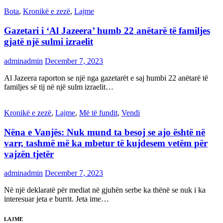
Bota
,
Kronikë e zezë
,
Lajme
Gazetari i ‘Al Jazeera’ humb 22 anëtarë të familjes
gjatë një sulmi izraelit
adminadmin
December 7, 2023
Al Jazeera raporton se një nga gazetarët e saj humbi 22 anëtarë të
familjes së tij në një sulm izraelit…
Kronikë e zezë
,
Lajme
,
Më të fundit
,
Vendi
Nëna e Vanjës: Nuk mund ta besoj se ajo është në
varr, tashmë më ka mbetur të kujdesem vetëm për
vajzën tjetër
adminadmin
December 7, 2023
Në një deklaratë për mediat në gjuhën serbe ka thënë se nuk i ka
interesuar jeta e burrit. Jeta ime…
LAJME