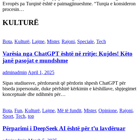
Evropës pa Turqinë është e paimagjinueshme. “Turqia e konsideron
procesin…
KULTURË
Bota
,
Kulturë
,
Lajme
,
Mister
,
Rajoni
,
Speciale
,
Tech
Varësia nga ChatGPT është në rritje: Kujdes! Këto
janë pasojat e mundshme
adminadmin
April 1, 2025
Sipas studiuesve, përdoruesit që përdorin shpesh ChatGPT për
biseda jopersonale, duke përfshirë kërkimin e këshillave, shpjegimet
konceptuale dhe ndihmën për…
Bota
,
Fun
,
Kulturë
,
Lajme
,
Më të fundit
,
Mister
,
Opinione
,
Rajoni
,
Sport
,
Tech
,
top
Përparimi i DeepSeek AI është për t’u lavdëruar