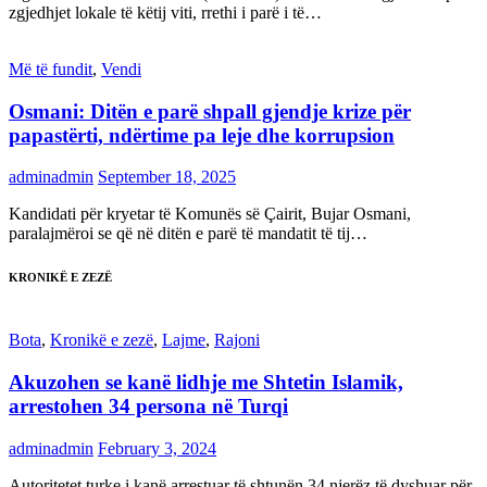
zgjedhjet lokale të këtij viti, rrethi i parë i të…
Më të fundit
,
Vendi
Osmani: Ditën e parë shpall gjendje krize për
papastërti, ndërtime pa leje dhe korrupsion
adminadmin
September 18, 2025
Kandidati për kryetar të Komunës së Çairit, Bujar Osmani,
paralajmëroi se që në ditën e parë të mandatit të tij…
KRONIKË E ZEZË
Bota
,
Kronikë e zezë
,
Lajme
,
Rajoni
Akuzohen se kanë lidhje me Shtetin Islamik,
arrestohen 34 persona në Turqi
adminadmin
February 3, 2024
Autoritetet turke i kanë arrestuar të shtunën 34 njerëz të dyshuar për