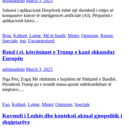
adminadmin
March 5, 2025
Suksesi i aplikacionit DeepSeek është një shembull i rritjes së
kompanive kineze të inteligjencës artificiale (AI). Përparimi i
aplikacionit kinez…
Bota
,
Kulturë
,
Lajme
,
Më të fundit
,
Mister
,
Opinione
,
Rajoni
,
Speciale
,
top
,
Uncategorized
Rend i ri, kërcënimet e Trump e kanë shkundur
Europën
adminadmin
March 3, 2025
Nga Preç Zogaj Me rikthimin e bujshëm në Shtëpinë e Bardhë,
Presidenti Tramp po e trondit status-quonë ndërkombëtare të
miqësive,…
Fun
,
Kulturë
,
Lajme
,
Mister
,
Opinione
,
Speciale
Kuvendi i Lezhës dhe konteksti aktual gjeopolitik i
shqiptarëve