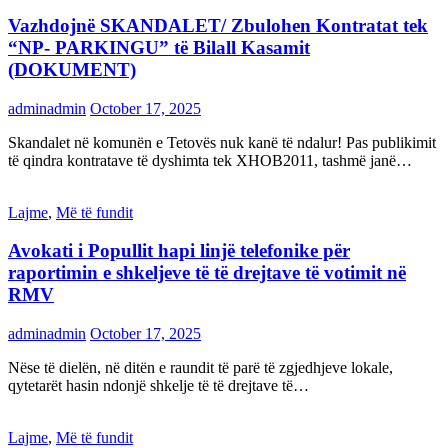
Vazhdojnë SKANDALET/ Zbulohen Kontratat tek
“NP- PARKINGU” të Bilall Kasamit
(DOKUMENT)
adminadmin
October 17, 2025
Skandalet në komunën e Tetovës nuk kanë të ndalur! Pas publikimit
të qindra kontratave të dyshimta tek XHOB2011, tashmë janë…
Lajme
,
Më të fundit
Avokati i Popullit hapi linjë telefonike për
raportimin e shkeljeve të të drejtave të votimit në
RMV
adminadmin
October 17, 2025
Nëse të dielën, në ditën e raundit të parë të zgjedhjeve lokale,
qytetarët hasin ndonjë shkelje të të drejtave të…
Lajme
,
Më të fundit