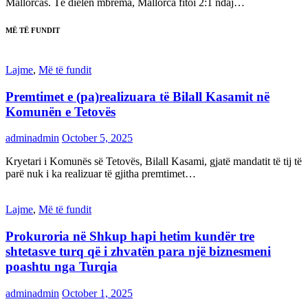
Mallorcas. Të dielën mbrëma, Mallorca fitoi 2:1 ndaj…
MË TË FUNDIT
Lajme
,
Më të fundit
Premtimet e (pa)realizuara të Bilall Kasamit në
Komunën e Tetovës
adminadmin
October 5, 2025
Kryetari i Komunës së Tetovës, Bilall Kasami, gjatë mandatit të tij të
parë nuk i ka realizuar të gjitha premtimet…
Lajme
,
Më të fundit
Prokuroria në Shkup hapi hetim kundër tre
shtetasve turq që i zhvatën para një biznesmeni
poashtu nga Turqia
adminadmin
October 1, 2025