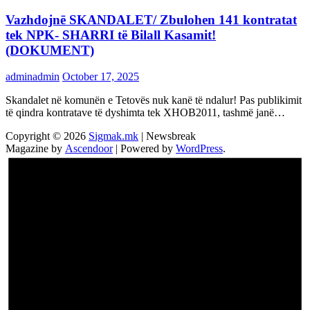
Vazhdojnē SKANDALET/ Zbulohen 141 kontratat
tek NPK- SHARRI të Bilall Kasamit!
(DOKUMENT)
adminadmin
October 17, 2025
Skandalet në komunën e Tetovës nuk kanë të ndalur! Pas publikimit
të qindra kontratave të dyshimta tek XHOB2011, tashmë janë…
Copyright © 2026
Sigmak.mk
| Newsbreak
Magazine by
Ascendoor
| Powered by
WordPress
.