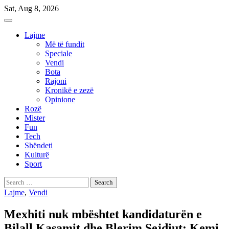
Skip
Sat, Aug 8, 2026
to
content
Lajme
Më të fundit
Speciale
Vendi
Bota
Rajoni
Kronikë e zezë
Opinione
Rozë
Mister
Fun
Tech
Shëndeti
Kulturë
Sport
Search
for:
Lajme
,
Vendi
Mexhiti nuk mbështet kandidaturën e
Bilall Kasamit dhe Blerim Sejdiut: Kemi