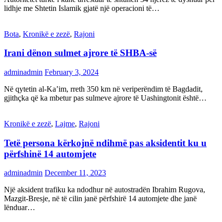
lidhje me Shtetin Islamik gjatë një operacioni të…
Bota
,
Kronikë e zezë
,
Rajoni
Irani dënon sulmet ajrore të SHBA-së
adminadmin
February 3, 2024
Në qytetin al-Ka’im, rreth 350 km në veriperëndim të Bagdadit,
gjithçka që ka mbetur pas sulmeve ajrore të Uashingtonit është…
Kronikë e zezë
,
Lajme
,
Rajoni
Tetë persona kërkojnë ndihmë pas aksidentit ku u
përfshinë 14 automjete
adminadmin
December 11, 2023
Një aksident trafiku ka ndodhur në autostradën Ibrahim Rugova,
Mazgit-Bresje, në të cilin janë përfshirë 14 automjete dhe janë
lënduar…