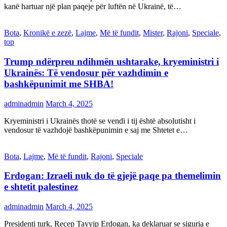
kanë hartuar një plan paqeje për luftën në Ukrainë, të…
Bota
,
Kronikë e zezë
,
Lajme
,
Më të fundit
,
Mister
,
Rajoni
,
Speciale
,
top
Trump ndërpreu ndihmën ushtarake, kryeministri i
Ukrainës: Të vendosur për vazhdimin e
bashkëpunimit me SHBA!
adminadmin
March 4, 2025
Kryeministri i Ukrainës thotë se vendi i tij është absolutisht i
vendosur të vazhdojë bashkëpunimin e saj me Shtetet e…
Bota
,
Lajme
,
Më të fundit
,
Rajoni
,
Speciale
Erdogan: Izraeli nuk do të gjejë paqe pa themelimin
e shtetit palestinez
adminadmin
March 4, 2025
Presidenti turk, Recep Tayyip Erdogan, ka deklaruar se siguria e