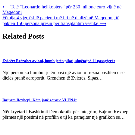
Post
⟵
Tetë “Leonardo helikopters” për 230 milionë euro vijnë në
Maqedoni
navigation
Fëmija 4 vjeç është pacienti më i ri në dializë në Maqedoni, të
paktën 150 persona presin për transplantim veshke
⟶
Related Posts
Zvicër: Rrëzohet avioni, humb jetën piloti, shpëtojnë 11 pasagjerët
Një person ka humbur jetën pasi një avion u rrëzua pasditen e së
dielës pranë aeroportit Grenchen të Zvicrës. Sipas…
Bajram Rexhepi: Këto janë zerot e VLEN-it
Nënkryetari i Bashkimit Demokratik për Integrim, Bajram Rexhepi
përmes një postimi në profilin e tij ka paraqitur një grafikon se…