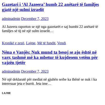
Gazetari i ‘Al Jazeera’ humb 22 anëtarë të familjes
gjatë një sulmi izraelit
adminadmin
December 7, 2023
Al Jazeera raporton se një nga gazetarët e saj humbi 22 anëtarë të
familjes së tij në një sulm izraelit…
Kronikë e zezë
,
Lajme
,
Më të fundit
,
Vendi
Nëna e Vanjës: Nuk mund ta besoj se ajo është në
varr, tashmë më ka mbetur të kujdesem vetëm për
vajzën tjetër
adminadmin
December 7, 2023
Në një deklaratë për mediat në gjuhën serbe ka thënë se nuk i ka
interesuar jeta e burrit. Jeta ime…
LAJME