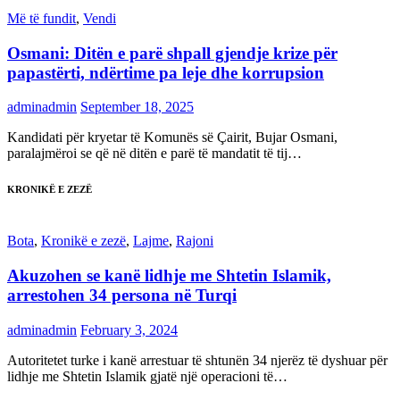
Më të fundit
,
Vendi
Osmani: Ditën e parë shpall gjendje krize për
papastërti, ndërtime pa leje dhe korrupsion
adminadmin
September 18, 2025
Kandidati për kryetar të Komunës së Çairit, Bujar Osmani,
paralajmëroi se që në ditën e parë të mandatit të tij…
KRONIKË E ZEZË
Bota
,
Kronikë e zezë
,
Lajme
,
Rajoni
Akuzohen se kanë lidhje me Shtetin Islamik,
arrestohen 34 persona në Turqi
adminadmin
February 3, 2024
Autoritetet turke i kanë arrestuar të shtunën 34 njerëz të dyshuar për
lidhje me Shtetin Islamik gjatë një operacioni të…