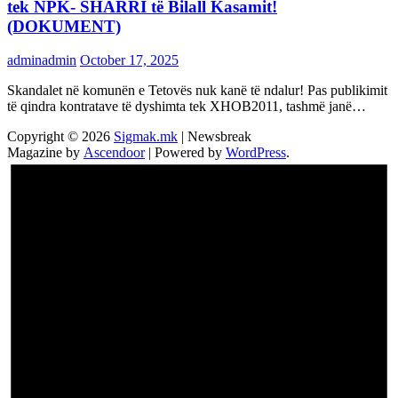
tek NPK- SHARRI të Bilall Kasamit!
(DOKUMENT)
adminadmin
October 17, 2025
Skandalet në komunën e Tetovës nuk kanë të ndalur! Pas publikimit
të qindra kontratave të dyshimta tek XHOB2011, tashmë janë…
Copyright © 2026
Sigmak.mk
| Newsbreak
Magazine by
Ascendoor
| Powered by
WordPress
.