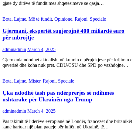
gjatë dy ditëve të fundit mes shqetësimeve se qasja…
Bota
,
Lajme
,
Më të fundit
,
Opinione
,
Rajoni
,
Speciale
Gjermani, ekspertët sugjerojnë 400 miliardë euro
për mbrojtje
adminadmin
March 4, 2025
Gjermania ndodhet aktualisht në kulmin e përpjekjeve për krijimin e
qeverisë dhe koha nuk pret. CDU/CSU dhe SPD po vazhdojnë…
Bota
,
Lajme
,
Mister
,
Rajoni
,
Speciale
Çka ndodhë tash pas ndërprerjes së ndihmës
ushtarake për Ukrainën nga Trump
adminadmin
March 4, 2025
Pas takimit të liderëve evropianë në Londër, francezët dhe britanikët
kanë hartuar një plan paqeje për luftën në Ukrainë, të…