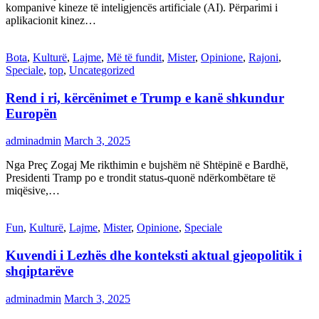
kompanive kineze të inteligjencës artificiale (AI). Përparimi i
aplikacionit kinez…
Bota
,
Kulturë
,
Lajme
,
Më të fundit
,
Mister
,
Opinione
,
Rajoni
,
Speciale
,
top
,
Uncategorized
Rend i ri, kërcënimet e Trump e kanë shkundur
Europën
adminadmin
March 3, 2025
Nga Preç Zogaj Me rikthimin e bujshëm në Shtëpinë e Bardhë,
Presidenti Tramp po e trondit status-quonë ndërkombëtare të
miqësive,…
Fun
,
Kulturë
,
Lajme
,
Mister
,
Opinione
,
Speciale
Kuvendi i Lezhës dhe konteksti aktual gjeopolitik i
shqiptarëve
adminadmin
March 3, 2025