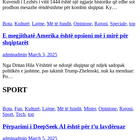
Kuvendi i Lezhës i vitit 1444 është një ngjarje historike që edhe sot
prodhon mesazhe rëndësishme për kombin shqiptar. Ky…
Bota
,
Kulturë
,
Lajme
,
Më të fundit
,
Opinione
,
Rajoni
,
Speciale
,
top
E megjithatë Amerika është opsioni më i mirë për
shqiptarët
adminadmin
March 3, 2025
Nga Dritan Hila Vështirë se ndonjë shqiptar që ndjek sadopak
politikën e jashtme, pas takimit Trump-Zhelenski, nuk ka menduar:
Po…
SPORT
Bota
,
Fun
,
Kulturë
,
Lajme
,
Më të fundit
,
Mister
,
Opinione
,
Rajoni
,
Sport
,
Tech
,
top
Përparimi i DeepSeek AI është për t’u lavdëruar
adminadmin
March 5, 2025