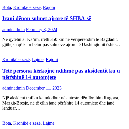
Bota
,
Kronikë e zezë
,
Rajoni
Irani dënon sulmet ajrore të SHBA-së
adminadmin
February 3, 2024
Në qytetin al-Ka’im, rreth 350 km në veriperëndim të Bagdadit,
gjithçka që ka mbetur pas sulmeve ajrore të Uashingtonit është…
Kronikë e zezë
,
Lajme
,
Rajoni
Tetë persona kërkojnë ndihmë pas aksidentit ku u
përfshinë 14 automjete
adminadmin
December 11, 2023
Një aksident trafiku ka ndodhur në autostradën Ibrahim Rugova,
Mazgit-Bresje, në të cilin janë përfshirë 14 automjete dhe janë
lënduar…
Bota
,
Kronikë e zezë
,
Lajme