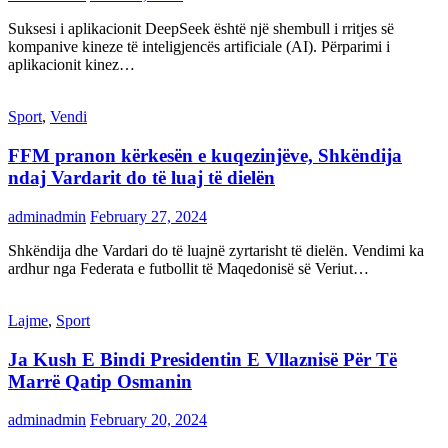
Suksesi i aplikacionit DeepSeek është një shembull i rritjes së
kompanive kineze të inteligjencës artificiale (AI). Përparimi i
aplikacionit kinez…
Sport
,
Vendi
FFM pranon kërkesën e kuqezinjëve, Shkëndija
ndaj Vardarit do të luaj të dielën
adminadmin
February 27, 2024
Shkëndija dhe Vardari do të luajnë zyrtarisht të dielën. Vendimi ka
ardhur nga Federata e futbollit të Maqedonisë së Veriut…
Lajme
,
Sport
Ja Kush E Bindi Presidentin E Vllaznisë Për Të
Marrë Qatip Osmanin
adminadmin
February 20, 2024