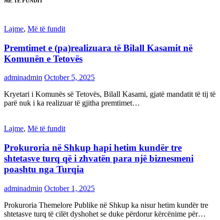
MË TË FUNDIT
Lajme
,
Më të fundit
Premtimet e (pa)realizuara të Bilall Kasamit në
Komunën e Tetovës
adminadmin
October 5, 2025
Kryetari i Komunës së Tetovës, Bilall Kasami, gjatë mandatit të tij të
parë nuk i ka realizuar të gjitha premtimet…
Lajme
,
Më të fundit
Prokuroria në Shkup hapi hetim kundër tre
shtetasve turq që i zhvatën para një biznesmeni
poashtu nga Turqia
adminadmin
October 1, 2025
Prokuroria Themelore Publike në Shkup ka nisur hetim kundër tre
shtetasve turq të cilët dyshohet se duke përdorur kërcënime për…