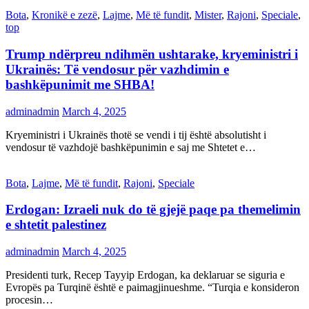
Bota
,
Kronikë e zezë
,
Lajme
,
Më të fundit
,
Mister
,
Rajoni
,
Speciale
,
top
Trump ndërpreu ndihmën ushtarake, kryeministri i
Ukrainës: Të vendosur për vazhdimin e
bashkëpunimit me SHBA!
adminadmin
March 4, 2025
Kryeministri i Ukrainës thotë se vendi i tij është absolutisht i
vendosur të vazhdojë bashkëpunimin e saj me Shtetet e…
Bota
,
Lajme
,
Më të fundit
,
Rajoni
,
Speciale
Erdogan: Izraeli nuk do të gjejë paqe pa themelimin
e shtetit palestinez
adminadmin
March 4, 2025
Presidenti turk, Recep Tayyip Erdogan, ka deklaruar se siguria e
Evropës pa Turqinë është e paimagjinueshme. “Turqia e konsideron
procesin…