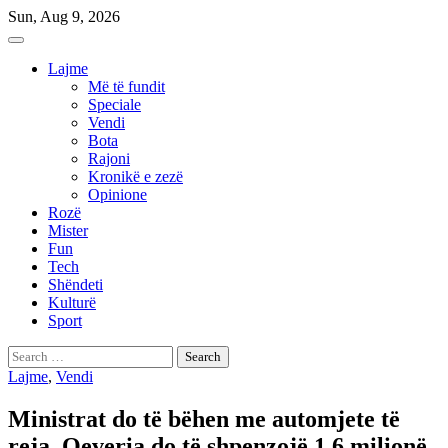
Skip
Sun, Aug 9, 2026
to
content
Lajme
Më të fundit
Speciale
Vendi
Bota
Rajoni
Kronikë e zezë
Opinione
Rozë
Mister
Fun
Tech
Shëndeti
Kulturë
Sport
Search
for:
Lajme
,
Vendi
Ministrat do të bëhen me automjete të
reja, Qeveria do të shpenzojë 1.6 milionë