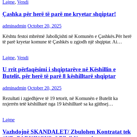
Lajme
,
Vendi
Çashka për herë të parë me kryetar shqiptar!
adminadmin
October 20, 2025
Kështu festoi mbrëmë Jabollçishti në Komunën e Çashkës.Për herë
të parë kryetar komune të Çashkës u zgjodh një shqiptar. Ai…
Lajme
,
Vendi
U rrit përfaqësimi i shqiptarëve në Këshillin e
Butelit, për herë të parë 8 këshilltarë shqiptar
adminadmin
October 20, 2025
Rezultati i zgjedhjeve të 19 tetorit, në Komunën e Butelit ka
nxjerrën tetë këshilltarë nga 19 këshilltarë sa ka gjithsej…
Lajme
Vazhdojnë SKANDALET/ Zbulohen Kontratat tek