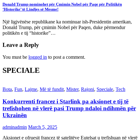
Donald Trump nominohet për Çmimin Nobel për Paqe për Politikën
‘Historike’ të Lindjes së Mesme!
Një ligjvënëse republikane ka nominuar ish-Presidentin amerikan,
Donald Trump, për çmimin Nobel për Paqen, duke përmendur
politikën e tij “historike”…
Leave a Reply
You must be
logged in
to post a comment.
SPECIALE
Bota
,
Fun
,
Lajme
,
Më të fundit
,
Mister
,
Rajoni
,
Speciale
,
Tech
Konkurrenti francez i Starlink pa aksionet e tij të
trefishohen në vlerë pasi Trump ndaloi ndihmën për
Ukrainën
adminadmin
March 5, 2025
Aksionet e ofruesit francez të satelitëve Eutelsat u trefishuan në vlerë