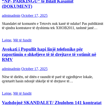
“NP- PARKINGU” të Bilall Kasamit
(DOKUMENT)
adminadmin
October 17, 2025
Skandalet në komunën e Tetovës nuk kanë të ndalur! Pas publikimit
të qindra kontratave të dyshimta tek XHOB2011, tashmë janë…
Lajme
,
Më të fundit
Avokati i Popullit hapi linjë telefonike për
raportimin e shkeljeve të të drejtave të votimit në
RMV
adminadmin
October 17, 2025
Nëse të dielën, në ditën e raundit të parë të zgjedhjeve lokale,
qytetarët hasin ndonjë shkelje të të drejtave të…
Lajme
,
Më të fundit
Vazhdojnē SKANDALET/ Zbulohen 141 kontratat