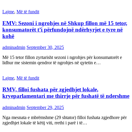
Lajme
,
Më të fundit
EMV: Sezoni i ngrohjes në Shkup fillon më 15 tetor,
konsumatorët t’i përfundojnë ndërhyrjet e tyre në
kohë
adminadmin
September 30, 2025
Më 15 tetor fillon zyrtarisht sezoni i ngrohjes për konsumatorët e
lidhur me sistemin qendror të ngrohjes në qytetin e…
Lajme
,
Më të fundit
RMV, filloi fushata për zgjedhjet lokale,
kryeparlamentari me thirrje për fushatë të ndershme
adminadmin
September 29, 2025
Nga mesnata e mbrëmshme (29 shtator) filloi fushata zgjedhore për
zgjedhjet lokale të këtij viti, rrethi i parë i të…