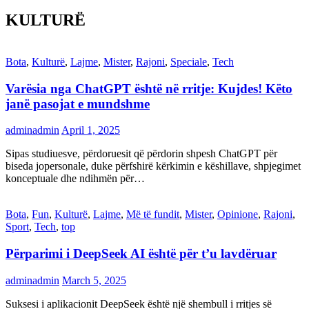
KULTURË
Bota
,
Kulturë
,
Lajme
,
Mister
,
Rajoni
,
Speciale
,
Tech
Varësia nga ChatGPT është në rritje: Kujdes! Këto
janë pasojat e mundshme
adminadmin
April 1, 2025
Sipas studiuesve, përdoruesit që përdorin shpesh ChatGPT për
biseda jopersonale, duke përfshirë kërkimin e këshillave, shpjegimet
konceptuale dhe ndihmën për…
Bota
,
Fun
,
Kulturë
,
Lajme
,
Më të fundit
,
Mister
,
Opinione
,
Rajoni
,
Sport
,
Tech
,
top
Përparimi i DeepSeek AI është për t’u lavdëruar
adminadmin
March 5, 2025
Suksesi i aplikacionit DeepSeek është një shembull i rritjes së