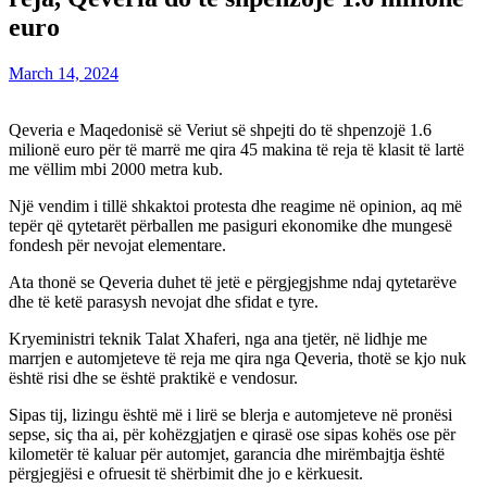
euro
March 14, 2024
Qeveria e Maqedonisë së Veriut së shpejti do të shpenzojë 1.6
milionë euro për të marrë me qira 45 makina të reja të klasit të lartë
me vëllim mbi 2000 metra kub.
Një vendim i tillë shkaktoi protesta dhe reagime në opinion, aq më
tepër që qytetarët përballen me pasiguri ekonomike dhe mungesë
fondesh për nevojat elementare.
Ata thonë se Qeveria duhet të jetë e përgjegjshme ndaj qytetarëve
dhe të ketë parasysh nevojat dhe sfidat e tyre.
Kryeministri teknik Talat Xhaferi, nga ana tjetër, në lidhje me
marrjen e automjeteve të reja me qira nga Qeveria, thotë se kjo nuk
është risi dhe se është praktikë e vendosur.
Sipas tij, lizingu është më i lirë se blerja e automjeteve në pronësi
sepse, siç tha ai, për kohëzgjatjen e qirasë ose sipas kohës ose për
kilometër të kaluar për automjet, garancia dhe mirëmbajtja është
përgjegjësi e ofruesit të shërbimit dhe jo e kërkuesit.