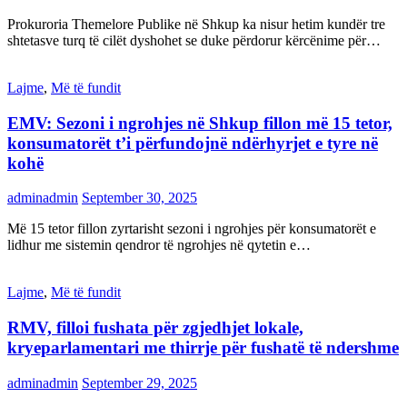
Prokuroria Themelore Publike në Shkup ka nisur hetim kundër tre
shtetasve turq të cilët dyshohet se duke përdorur kërcënime për…
Lajme
,
Më të fundit
EMV: Sezoni i ngrohjes në Shkup fillon më 15 tetor,
konsumatorët t’i përfundojnë ndërhyrjet e tyre në
kohë
adminadmin
September 30, 2025
Më 15 tetor fillon zyrtarisht sezoni i ngrohjes për konsumatorët e
lidhur me sistemin qendror të ngrohjes në qytetin e…
Lajme
,
Më të fundit
RMV, filloi fushata për zgjedhjet lokale,
kryeparlamentari me thirrje për fushatë të ndershme
adminadmin
September 29, 2025