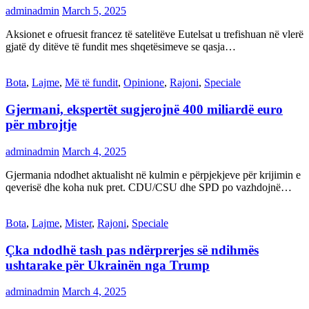
adminadmin
March 5, 2025
Aksionet e ofruesit francez të satelitëve Eutelsat u trefishuan në vlerë
gjatë dy ditëve të fundit mes shqetësimeve se qasja…
Bota
,
Lajme
,
Më të fundit
,
Opinione
,
Rajoni
,
Speciale
Gjermani, ekspertët sugjerojnë 400 miliardë euro
për mbrojtje
adminadmin
March 4, 2025
Gjermania ndodhet aktualisht në kulmin e përpjekjeve për krijimin e
qeverisë dhe koha nuk pret. CDU/CSU dhe SPD po vazhdojnë…
Bota
,
Lajme
,
Mister
,
Rajoni
,
Speciale
Çka ndodhë tash pas ndërprerjes së ndihmës
ushtarake për Ukrainën nga Trump
adminadmin
March 4, 2025