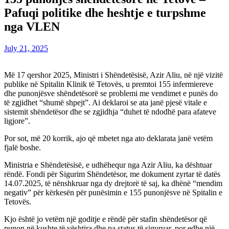
Pafuqi politike dhe heshtje e turpshme
nga VLEN
July 21, 2025
Më 17 qershor 2025, Ministri i Shëndetësisë, Azir Aliu, në një vizitë
publike në Spitalin Klinik të Tetovës, u premtoi 155 infermiereve
dhe punonjësve shëndetësorë se problemi me vendimet e punës do
të zgjidhet “shumë shpejt”. Ai deklaroi se ata janë pjesë vitale e
sistemit shëndetësor dhe se zgjidhja “duhet të ndodhë para afateve
ligjore”.
Por sot, më 20 korrik, ajo që mbetet nga ato deklarata janë vetëm
fjalë boshe.
Ministria e Shëndetësisë, e udhëhequr nga Azir Aliu, ka dështuar
rëndë. Fondi për Sigurim Shëndetësor, me dokument zyrtar të datës
14.07.2025, të nënshkruar nga dy drejtorë të saj, ka dhënë “mendim
negativ” për kërkesën për punësimin e 155 punonjësve në Spitalin e
Tetovës.
Kjo është jo vetëm një goditje e rëndë për stafin shëndetësor që
punon në kushte të vështira dhe pa status të siguruar, por edhe një