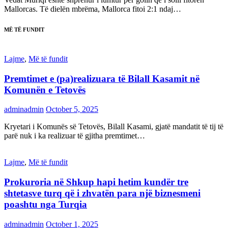
Mallorcas. Të dielën mbrëma, Mallorca fitoi 2:1 ndaj…
MË TË FUNDIT
Lajme
,
Më të fundit
Premtimet e (pa)realizuara të Bilall Kasamit në
Komunën e Tetovës
adminadmin
October 5, 2025
Kryetari i Komunës së Tetovës, Bilall Kasami, gjatë mandatit të tij të
parë nuk i ka realizuar të gjitha premtimet…
Lajme
,
Më të fundit
Prokuroria në Shkup hapi hetim kundër tre
shtetasve turq që i zhvatën para një biznesmeni
poashtu nga Turqia
adminadmin
October 1, 2025