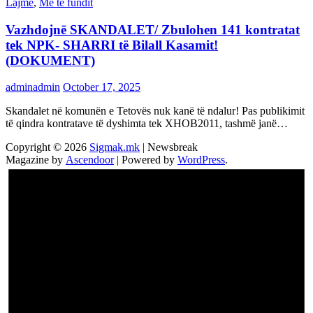
Lajme
,
Më të fundit
Vazhdojnē SKANDALET/ Zbulohen 141 kontratat
tek NPK- SHARRI të Bilall Kasamit!
(DOKUMENT)
adminadmin
October 17, 2025
Skandalet në komunën e Tetovës nuk kanë të ndalur! Pas publikimit
të qindra kontratave të dyshimta tek XHOB2011, tashmë janë…
Copyright © 2026
Sigmak.mk
| Newsbreak
Magazine by
Ascendoor
| Powered by
WordPress
.