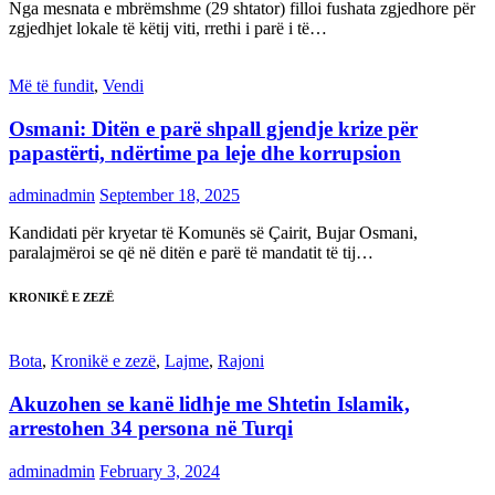
Nga mesnata e mbrëmshme (29 shtator) filloi fushata zgjedhore për
zgjedhjet lokale të këtij viti, rrethi i parë i të…
Më të fundit
,
Vendi
Osmani: Ditën e parë shpall gjendje krize për
papastërti, ndërtime pa leje dhe korrupsion
adminadmin
September 18, 2025
Kandidati për kryetar të Komunës së Çairit, Bujar Osmani,
paralajmëroi se që në ditën e parë të mandatit të tij…
KRONIKË E ZEZË
Bota
,
Kronikë e zezë
,
Lajme
,
Rajoni
Akuzohen se kanë lidhje me Shtetin Islamik,
arrestohen 34 persona në Turqi
adminadmin
February 3, 2024