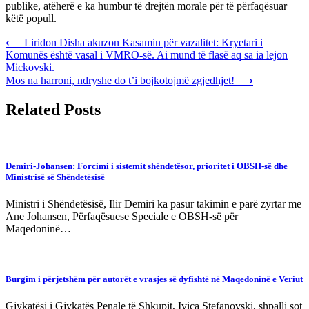
publike, atëherë e ka humbur të drejtën morale për të përfaqësuar
këtë popull.
Post
⟵
Liridon Disha akuzon Kasamin për vazalitet: Kryetari i
Komunës është vasal i VMRO-së. Ai mund të flasë aq sa ia lejon
navigation
Mickovski.
Mos na harroni, ndryshe do t’i bojkotojmë zgjedhjet!
⟶
Related Posts
Demiri-Johansen: Forcimi i sistemit shëndetësor, prioritet i OBSH-së dhe
Ministrisë së Shëndetësisë
Ministri i Shëndetësisë, Ilir Demiri ka pasur takimin e parë zyrtar me
Ane Johansen, Përfaqësuese Speciale e OBSH-së për
Maqedoninë…
Burgim i përjetshëm për autorët e vrasjes së dyfishtë në Maqedoninë e Veriut
Gjykatësi i Gjykatës Penale të Shkupit, Ivica Stefanovski, shpalli sot