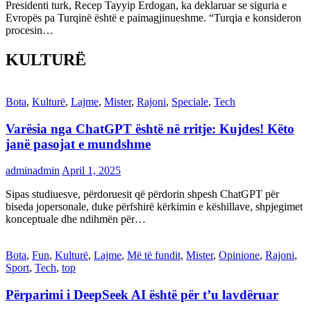
Presidenti turk, Recep Tayyip Erdogan, ka deklaruar se siguria e
Evropës pa Turqinë është e paimagjinueshme. “Turqia e konsideron
procesin…
KULTURË
Bota
,
Kulturë
,
Lajme
,
Mister
,
Rajoni
,
Speciale
,
Tech
Varësia nga ChatGPT është në rritje: Kujdes! Këto
janë pasojat e mundshme
adminadmin
April 1, 2025
Sipas studiuesve, përdoruesit që përdorin shpesh ChatGPT për
biseda jopersonale, duke përfshirë kërkimin e këshillave, shpjegimet
konceptuale dhe ndihmën për…
Bota
,
Fun
,
Kulturë
,
Lajme
,
Më të fundit
,
Mister
,
Opinione
,
Rajoni
,
Sport
,
Tech
,
top
Përparimi i DeepSeek AI është për t’u lavdëruar