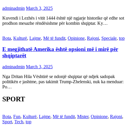
adminadmin
March 3, 2025
Kuvendi i Lezhës i vitit 1444 është një ngjarje historike që edhe sot
prodhon mesazhe rëndësishme për kombin shqiptar. Ky…
Bota
,
Kulturë
,
Lajme
,
Më të fundit
,
Opinione
,
Rajoni
,
Speciale
,
top
E megjithatë Amerika është opsioni më i mirë për
shqiptarët
adminadmin
March 3, 2025
Nga Dritan Hila Vështirë se ndonjë shqiptar që ndjek sadopak
politikën e jashtme, pas takimit Trump-Zhelenski, nuk ka menduar:
Po…
SPORT
Bota
,
Fun
,
Kulturë
,
Lajme
,
Më të fundit
,
Mister
,
Opinione
,
Rajoni
,
Sport
,
Tech
,
top