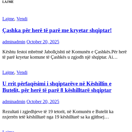
LAJME
Lajme
,
Vendi
Çashka për herë të parë me kryetar shqiptar!
adminadmin
October 20, 2025
Kështu festoi mbrëmë Jabollçishti në Komunën e Çashkës.Për herë
të parë kryetar komune të Çashkës u zgjodh një shqiptar. Ai…
Lajme
,
Vendi
U rrit përfaqësimi i shqiptarëve në Këshillin e
Butelit, për herë të parë 8 këshilltarë shqiptar
adminadmin
October 20, 2025
Rezultati i zgjedhjeve të 19 tetorit, në Komunën e Butelit ka
nxjerrën tetë këshilltarë nga 19 këshilltarë sa ka gjithsej…