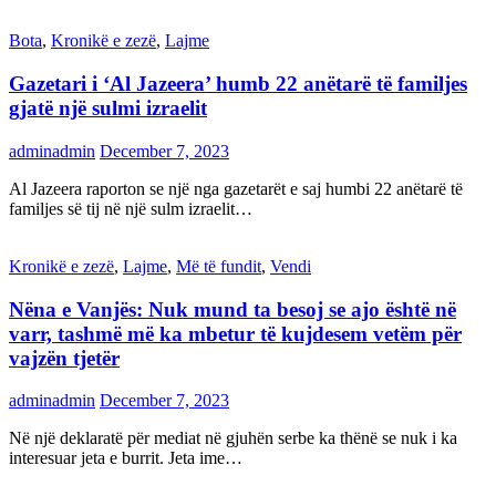
Bota
,
Kronikë e zezë
,
Lajme
Gazetari i ‘Al Jazeera’ humb 22 anëtarë të familjes
gjatë një sulmi izraelit
adminadmin
December 7, 2023
Al Jazeera raporton se një nga gazetarët e saj humbi 22 anëtarë të
familjes së tij në një sulm izraelit…
Kronikë e zezë
,
Lajme
,
Më të fundit
,
Vendi
Nëna e Vanjës: Nuk mund ta besoj se ajo është në
varr, tashmë më ka mbetur të kujdesem vetëm për
vajzën tjetër
adminadmin
December 7, 2023
Në një deklaratë për mediat në gjuhën serbe ka thënë se nuk i ka
interesuar jeta e burrit. Jeta ime…