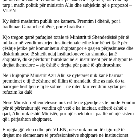
turp i madh politik për ministrin Aliu dhe subjektin që e propozoi –
VLEN.
Ky është mashtrim publik me kamera. Premtim i dhënë, por i
tradhtuar. Garanci e dhënë, por e braktisur.
Kjo tregon qartë pafuqinë totale të Ministrit të Shëndetësisë për të
ndikuar në vendimmarrjen institucionale edhe kur bëhet fjalë për
çështje jetike për komunitetin shqiptar,por e qasjen përjashtuese dhe
diskriminuese të shtetit ndaj institucioneve ku shumica janë
shqiptarë, duke përdorur burokracinë si instrument për të shtypur të
drejtat themelore – siç është e drejta për punë të qëndrueshme.
Ne i kujtojmë Ministrit Azir Aliu se qytetarët nuk kanë harruar
premtimet e tij të zëshme në fillim të mandatit, dhe as nuk do ta
harrojnë heshtjen e tij të sotme – në ditën kur vendimi zyrtar për
refuzim ka dalë.
Nëse Ministri i Shëndetësisë nuk është në gjendje as të bindë Fondin
për të përkrahur një vendim që vetë e ka iniciuar, atëherë është e
qart, Aliu nuk është Ministër, por një spektator i paaftë në një sistem
që i përjashton shqiptarët.
E njëjta gjë vlen edhe për VLEN, nëse nuk mund të sigurojë të
drejtat më elementare të profesionistëve shqiptarë në institucionet