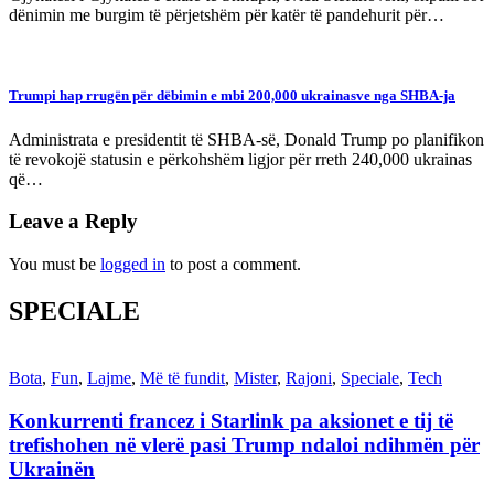
dënimin me burgim të përjetshëm për katër të pandehurit për…
Trumpi hap rrugën për dëbimin e mbi 200,000 ukrainasve nga SHBA-ja
Administrata e presidentit të SHBA-së, Donald Trump po planifikon
të revokojë statusin e përkohshëm ligjor për rreth 240,000 ukrainas
që…
Leave a Reply
You must be
logged in
to post a comment.
SPECIALE
Bota
,
Fun
,
Lajme
,
Më të fundit
,
Mister
,
Rajoni
,
Speciale
,
Tech
Konkurrenti francez i Starlink pa aksionet e tij të
trefishohen në vlerë pasi Trump ndaloi ndihmën për
Ukrainën