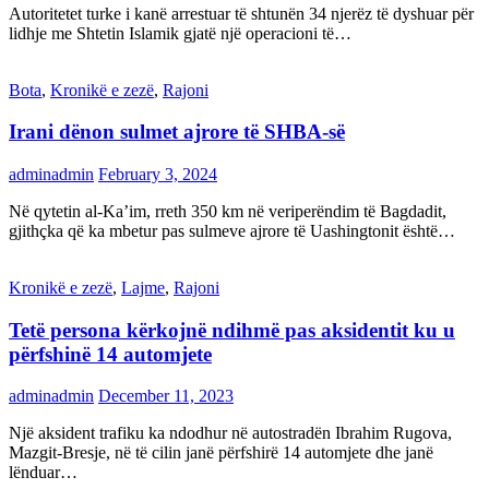
Autoritetet turke i kanë arrestuar të shtunën 34 njerëz të dyshuar për
lidhje me Shtetin Islamik gjatë një operacioni të…
Bota
,
Kronikë e zezë
,
Rajoni
Irani dënon sulmet ajrore të SHBA-së
adminadmin
February 3, 2024
Në qytetin al-Ka’im, rreth 350 km në veriperëndim të Bagdadit,
gjithçka që ka mbetur pas sulmeve ajrore të Uashingtonit është…
Kronikë e zezë
,
Lajme
,
Rajoni
Tetë persona kërkojnë ndihmë pas aksidentit ku u
përfshinë 14 automjete
adminadmin
December 11, 2023
Një aksident trafiku ka ndodhur në autostradën Ibrahim Rugova,
Mazgit-Bresje, në të cilin janë përfshirë 14 automjete dhe janë
lënduar…