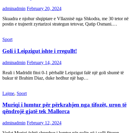
adminadmin
February 20, 2024
Skuadra e njohur shqiptare e Vllaznisë nga Shkodra, me 30 tetor në
postin e trajnerit zyrtarizoi strategun tetovar, Qatip Osmani.…
Sport
Goli i Leipzigut ishte i rregullt!
adminadmin
February 14, 2024
Reali i Madridit fitoi 0-1 përballë Leipzigut falë një goli shumë të
bukur të Brahim Diaz, duke hedhur një hap…
Lajme
,
Sport
Muriqi i lumtur për përkrahjen nga tifozët, uron të
qëndrojë gjatë tek Mallorca
adminadmin
February 12, 2024
Vedat Muriqi është shprehur i lumtur për golin që i solli fitoren