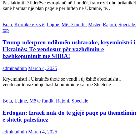
Pas takimit të liderëve evropianë në Londër, francezët dhe britanikët
kanë hartuar një plan paqeje për luftën në Ukrainë, të…
Bota
,
Kronikë e zezë
,
Lajme
,
Më të fundit
,
Mister
,
Rajoni
,
Speciale
,
top
Trump ndërpreu ndihmën ushtarake, kryeministri i
Ukrainës: Të vendosur për vazhdimin e
bashkëpunimit me SHBA!
adminadmin
March 4, 2025
Kryeministri i Ukrainës thotë se vendi i tij është absolutisht i
vendosur të vazhdojë bashkëpunimin e saj me Shtetet e…
Bota
,
Lajme
,
Më të fundit
,
Rajoni
,
Speciale
Erdogan: Izraeli nuk do të gjejë paqe pa themelimin
e shtetit palestinez
adminadmin
March 4, 2025