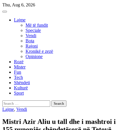
Skip
Thu, Aug 6, 2026
to
content
Lajme
Më të fundit
Speciale
Vendi
Bota
Rajoni
Kronikë e zezë
Opinione
Rozë
Mister
Fun
Tech
Shëndeti
Kulturë
Sport
Search
for:
Lajme
,
Vendi
Mistri Azir Aliu u tall dhe i mashtroi i
155 punonjës shëndetësorë në Tetovë –