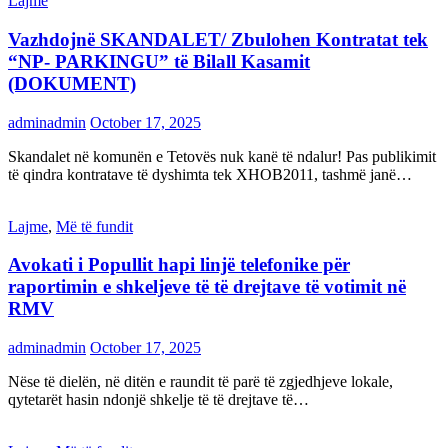
Lajme
Vazhdojnë SKANDALET/ Zbulohen Kontratat tek
“NP- PARKINGU” të Bilall Kasamit
(DOKUMENT)
adminadmin
October 17, 2025
Skandalet në komunën e Tetovës nuk kanë të ndalur! Pas publikimit
të qindra kontratave të dyshimta tek XHOB2011, tashmë janë…
Lajme
,
Më të fundit
Avokati i Popullit hapi linjë telefonike për
raportimin e shkeljeve të të drejtave të votimit në
RMV
adminadmin
October 17, 2025
Nëse të dielën, në ditën e raundit të parë të zgjedhjeve lokale,
qytetarët hasin ndonjë shkelje të të drejtave të…