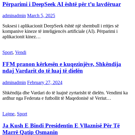
Përparimi i DeepSeek AI është për t’u lavdëruar
adminadmin
March 5, 2025
Suksesi i aplikacionit DeepSeek është një shembull i rritjes së
kompanive kineze të inteligjencës artificiale (AI). Përparimi i
aplikacionit kinez…
Sport
,
Vendi
FFM pranon kërkesën e kuqezinjëve, Shkëndija
ndaj Vardarit do të luaj të dielën
adminadmin
February 27, 2024
Shkëndija dhe Vardari do të luajnë zyrtarisht të dielën. Vendimi ka
ardhur nga Federata e futbollit të Maqedonisë së Veriut…
Lajme
,
Sport
Ja Kush E Bindi Presidentin E Vllaznisë Për Të
Marrë Qatip Osmanin