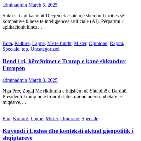
adminadmin
March 5, 2025
Suksesi i aplikacionit DeepSeek është një shembull i rritjes së
kompanive kineze të inteligjencës artificiale (AI). Përparimi i
aplikacionit kinez…
Bota
,
Kulturë
,
Lajme
,
Më të fundit
,
Mister
,
Opinione
,
Rajoni
,
Speciale
,
top
,
Uncategorized
Rend i ri, kërcënimet e Trump e kanë shkundur
Europën
adminadmin
March 3, 2025
Nga Preç Zogaj Me rikthimin e bujshëm në Shtëpinë e Bardhë,
Presidenti Tramp po e trondit status-quonë ndërkombëtare të
miqësive,…
Fun
,
Kulturë
,
Lajme
,
Mister
,
Opinione
,
Speciale
Kuvendi i Lezhës dhe konteksti aktual gjeopolitik i
shqiptarëve