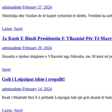
adminadmin
February 27, 2024
Shkëndija dhe Vardari do të luajnë zyrtarisht të dielën. Vendimi ka a
Lajme
,
Sport
Ja Kush E Bindi Presidentin E Vllaznisë Për Të Mar
adminadmin
February 20, 2024
Skuadra e njohur shqiptare e Vllaznisë nga Shkodra, me 30 tetor në pos
Sport
Goli i Leipzigut ishte i rregullt!
adminadmin
February 14, 2024
Reali i Madridit fitoi 0-1 përballë Leipzigut falë një goli shumë të 
Lajme
,
Sport