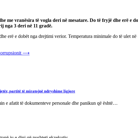
ll dhe me vranësira të vogla deri në mesatare. Do të fryjë dhe erë 
rij nga 3 deri në 11 gradë.
dhe erë e dobët nga drejtimi verior. Temperatura minimale do të ulet në 
orrupsionit
⟶
etër, partitë të miratojnë ndryshime ligjore
imin e afatit të dokumenteve personale dhe panikun që është…
in tonë ju e dini që pushteti ekzekutiv…