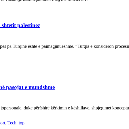
shtetit palestinez
ropës pa Turqinë është e paimagjinueshme. “Turqia e konsideron proce
janë pasojat e mundshme
 jopersonale, duke përfshirë kërkimin e këshillave, shpjegimet konce
ort
,
Tech
,
top