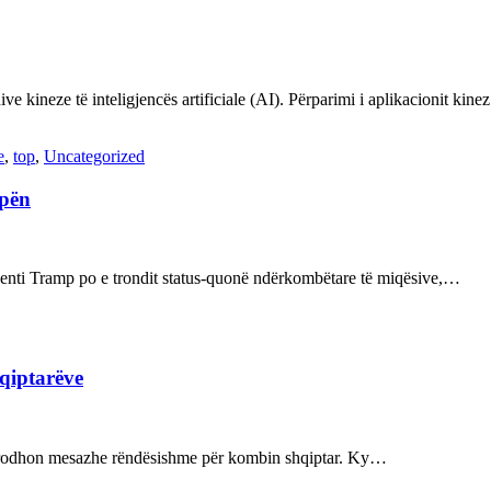
ve kineze të inteligjencës artificiale (AI). Përparimi i aplikacionit kin
e
,
top
,
Uncategorized
opën
enti Tramp po e trondit status-quonë ndërkombëtare të miqësive,…
hqiptarëve
ot prodhon mesazhe rëndësishme për kombin shqiptar. Ky…