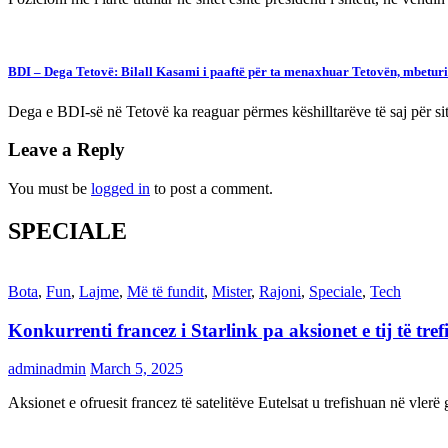
BDI – Dega Tetovë: Bilall Kasami i paaftë për ta menaxhuar Tetovën, mbeturi
Dega e BDI-së në Tetovë ka reaguar përmes këshilltarëve të saj për s
Leave a Reply
You must be
logged in
to post a comment.
SPECIALE
Bota
,
Fun
,
Lajme
,
Më të fundit
,
Mister
,
Rajoni
,
Speciale
,
Tech
Konkurrenti francez i Starlink pa aksionet e tij të t
adminadmin
March 5, 2025
Aksionet e ofruesit francez të satelitëve Eutelsat u trefishuan në vler