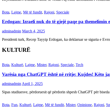
Bota
,
Lajme
,
Më të fundit
,
Rajoni
,
Speciale
Erdogan: Izraeli nuk do të gjejë paqe pa themelimin e 
adminadmin
March 4, 2025
Presidenti turk, Recep Tayyip Erdogan, ka deklaruar se siguria e Ev
KULTURË
Bota
,
Kulturë
,
Lajme
,
Mister
,
Rajoni
,
Speciale
,
Tech
Varësia nga ChatGPT është në rritje: Kujdes! Këto 
adminadmin
April 1, 2025
Sipas studiuesve, përdoruesit që përdorin shpesh ChatGPT për biseda
Bota
,
Fun
,
Kulturë
,
Lajme
,
Më të fundit
,
Mister
,
Opinione
,
Rajoni
,
Sp