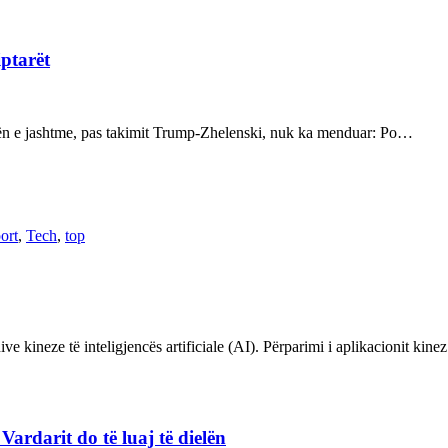
iptarët
kën e jashtme, pas takimit Trump-Zhelenski, nuk ka menduar: Po…
ort
,
Tech
,
top
ve kineze të inteligjencës artificiale (AI). Përparimi i aplikacionit kin
rdarit do të luaj të dielën