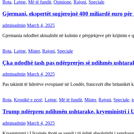
Bota
,
Lajme
,
Më të fundit
,
Opinione
,
Rajoni
,
Speciale
Gjermani, ekspertët sugjerojnë 400 miliardë euro për
adminadmin
March 4, 2025
Gjermania ndodhet aktualisht në kulmin e përpjekjeve për krijimi
Bota
,
Lajme
,
Mister
,
Rajoni
,
Speciale
Çka ndodhë tash pas ndërprerjes së ndihmës ushtar
adminadmin
March 4, 2025
Pas takimit të liderëve evropianë në Londër, francezët dhe britanikët 
Bota
,
Kronikë e zezë
,
Lajme
,
Më të fundit
,
Mister
,
Rajoni
,
Speciale
,
t
Trump ndërpreu ndihmën ushtarake, kryeministri i 
adminadmin
March 4, 2025
Kryeministri i Ukrainës thotë se vendi i tij është absolutisht i vendo