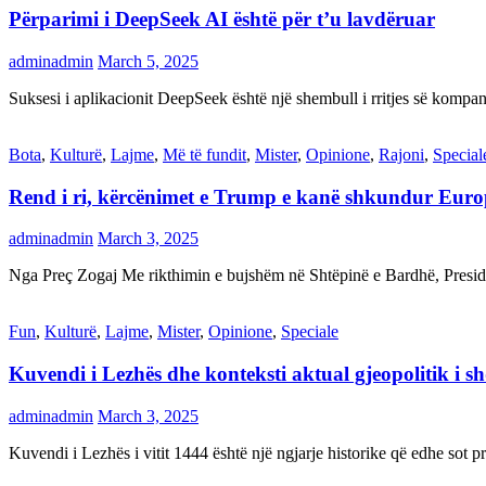
Përparimi i DeepSeek AI është për t’u lavdëruar
adminadmin
March 5, 2025
Suksesi i aplikacionit DeepSeek është një shembull i rritjes së kompani
Bota
,
Kulturë
,
Lajme
,
Më të fundit
,
Mister
,
Opinione
,
Rajoni
,
Special
Rend i ri, kërcënimet e Trump e kanë shkundur Eur
adminadmin
March 3, 2025
Nga Preç Zogaj Me rikthimin e bujshëm në Shtëpinë e Bardhë, Presid
Fun
,
Kulturë
,
Lajme
,
Mister
,
Opinione
,
Speciale
Kuvendi i Lezhës dhe konteksti aktual gjeopolitik i s
adminadmin
March 3, 2025
Kuvendi i Lezhës i vitit 1444 është një ngjarje historike që edhe s