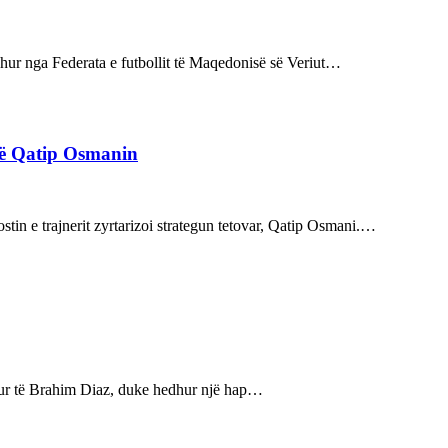
rdhur nga Federata e futbollit të Maqedonisë së Veriut…
rë Qatip Osmanin
tin e trajnerit zyrtarizoi strategun tetovar, Qatip Osmani.…
bukur të Brahim Diaz, duke hedhur një hap…