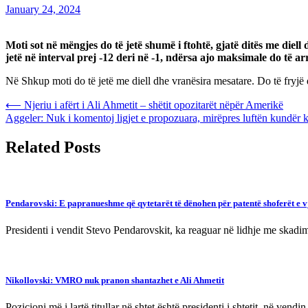
January 24, 2024
Moti sot në mëngjes do të jetë shumë i ftohtë, gjatë ditës me die
jetë në interval prej -12 deri në -1, ndërsa ajo maksimale do të ar
Në Shkup moti do të jetë me diell dhe vranësira mesatare. Do të fryjë 
Post
⟵
Njeriu i afërt i Ali Ahmetit – shëtit opozitarët nëpër Amerikë
Aggeler: Nuk i komentoj ligjet e propozuara, mirëpres luftën kundër k
navigation
Related Posts
Pendarovski: E papranueshme që qytetarët të dënohen për patentë shoferët e vj
Presidenti i vendit Stevo Pendarovskit, ka reaguar në lidhje me skad
Nikollovski: VMRO nuk pranon shantazhet e Ali Ahmetit
Pozicioni më i lartë titullar në shtet është presidenti i shtetit, në vend