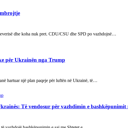
 mbrojtje
n e qeverisë dhe koha nuk pret. CDU/CSU dhe SPD po vazhdojnë…
ake për Ukrainën nga Trump
kanë hartuar një plan paqeje për luftën në Ukrainë, të…
op
Ukrainës: Të vendosur për vazhdimin e bashkëpunimi
sur të vazhdojë bashkëpunimin e saj me Shtetet e…