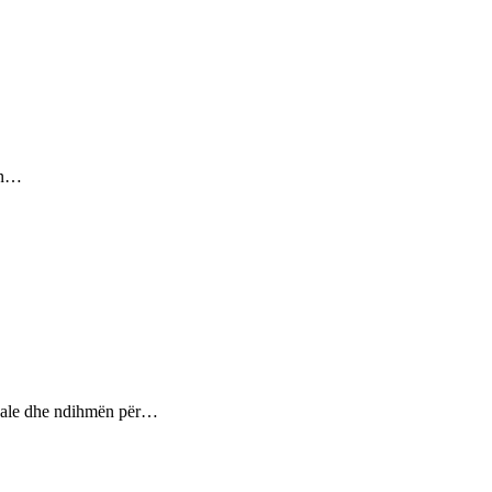
sin…
ptuale dhe ndihmën për…