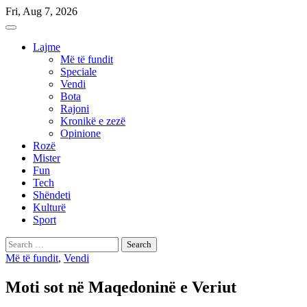
Skip
Fri, Aug 7, 2026
to
content
Lajme
Më të fundit
Speciale
Vendi
Bota
Rajoni
Kronikë e zezë
Opinione
Rozë
Mister
Fun
Tech
Shëndeti
Kulturë
Sport
Search
for:
Më të fundit
,
Vendi
Moti sot në Maqedoninë e Veriut