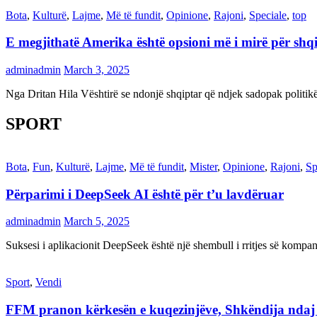
Bota
,
Kulturë
,
Lajme
,
Më të fundit
,
Opinione
,
Rajoni
,
Speciale
,
top
E megjithatë Amerika është opsioni më i mirë për shq
adminadmin
March 3, 2025
Nga Dritan Hila Vështirë se ndonjë shqiptar që ndjek sadopak politi
SPORT
Bota
,
Fun
,
Kulturë
,
Lajme
,
Më të fundit
,
Mister
,
Opinione
,
Rajoni
,
Sp
Përparimi i DeepSeek AI është për t’u lavdëruar
adminadmin
March 5, 2025
Suksesi i aplikacionit DeepSeek është një shembull i rritjes së kompani
Sport
,
Vendi
FFM pranon kërkesën e kuqezinjëve, Shkëndija ndaj Va