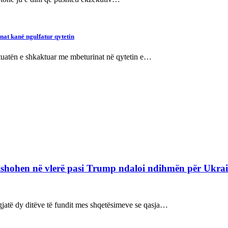
nat kanë ngulfatur qytetin
ituatën e shkaktuar me mbeturinat në qytetin e…
refishohen në vlerë pasi Trump ndaloi ndihmën për Ukra
ë gjatë dy ditëve të fundit mes shqetësimeve se qasja…