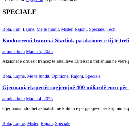
SPECIALE
Bota
,
Fun
,
Lajme
,
Më të fundit
,
Mister
,
Rajoni
,
Speciale
,
Tech
Konkurrenti francez i Starlink pa aksionet e tij të t
adminadmin
March 5, 2025
Aksionet e ofruesit francez të satelitëve Eutelsat u trefishuan në vler
Bota
,
Lajme
,
Më të fundit
,
Opinione
,
Rajoni
,
Speciale
Gjermani, ekspertët sugjerojnë 400 miliardë euro për
adminadmin
March 4, 2025
Gjermania ndodhet aktualisht në kulmin e përpjekjeve për krijimi
Bota
,
Lajme
,
Mister
,
Rajoni
,
Speciale