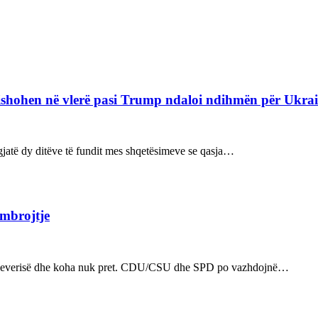
refishohen në vlerë pasi Trump ndaloi ndihmën për Ukra
ë gjatë dy ditëve të fundit mes shqetësimeve se qasja…
 mbrojtje
n e qeverisë dhe koha nuk pret. CDU/CSU dhe SPD po vazhdojnë…