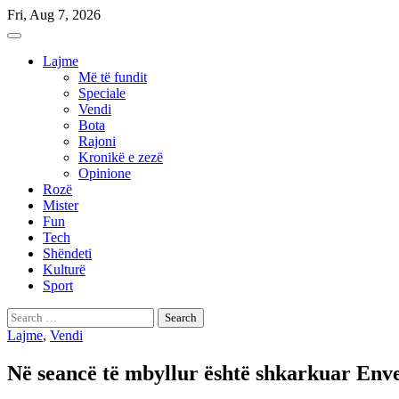
Skip
Fri, Aug 7, 2026
to
content
Lajme
Më të fundit
Speciale
Vendi
Bota
Rajoni
Kronikë e zezë
Opinione
Rozë
Mister
Fun
Tech
Shëndeti
Kulturë
Sport
Search
for:
Lajme
,
Vendi
Në seancë të mbyllur është shkarkuar Env