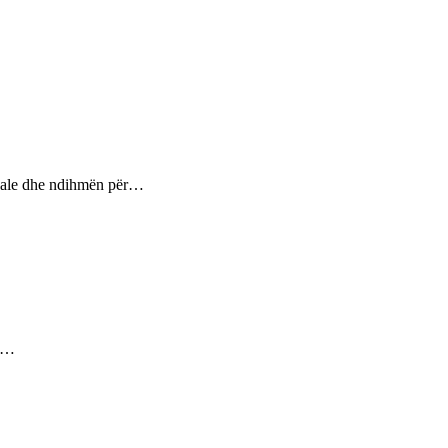
ptuale dhe ndihmën për…
ez…