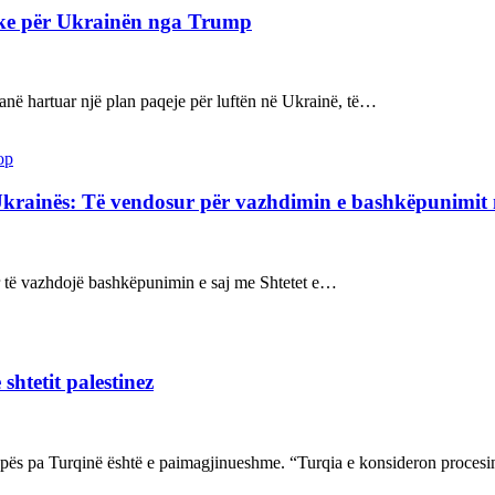
ake për Ukrainën nga Trump
kanë hartuar një plan paqeje për luftën në Ukrainë, të…
op
Ukrainës: Të vendosur për vazhdimin e bashkëpunimi
sur të vazhdojë bashkëpunimin e saj me Shtetet e…
shtetit palestinez
ropës pa Turqinë është e paimagjinueshme. “Turqia e konsideron proce