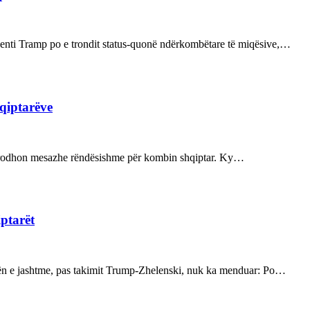
enti Tramp po e trondit status-quonë ndërkombëtare të miqësive,…
hqiptarëve
ot prodhon mesazhe rëndësishme për kombin shqiptar. Ky…
iptarët
kën e jashtme, pas takimit Trump-Zhelenski, nuk ka menduar: Po…