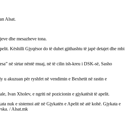
an Alsat.
rrjeve dhe mesazheve tona.
lit. Këshilli Gjyqësor do të duhet gjithashtu të japë detajet dhe mbi
esa” në sirtar nëntë muaj, në të cilin ish-kreu i DSK-së, Sasho
dy u akuzuan për ryshfet në vendimin e Bexhetit në rastin e
, Ivan Xholev, e ngriti në pozicionin e gjykatësit të apelit.
kata nuk e sistemoi atë në Gjykatën e Apelit në atë kohë. Gjykata e
ska. / Alsat.mk