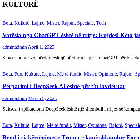
KULTURË
Bota
,
Kulturë
,
Lajme
,
Mister
,
Rajoni
,
Speciale
,
Tech
Varësia nga ChatGPT është në rritje: Kujdes! Këto 
adminadmin
April 1, 2025
Sipas studiuesve, përdoruesit që përdorin shpesh ChatGPT për biseda
Bota
,
Fun
,
Kulturë
,
Lajme
,
Më të fundit
,
Mister
,
Opinione
,
Rajoni
,
Sp
Përparimi i DeepSeek AI është për t’u lavdëruar
adminadmin
March 5, 2025
Suksesi i aplikacionit DeepSeek është një shembull i rritjes së kompani
Bota
,
Kulturë
,
Lajme
,
Më të fundit
,
Mister
,
Opinione
,
Rajoni
,
Special
Rend i ri, kërcënimet e Trump e kanë shkundur Eur