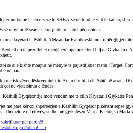
i përfundoi në listën e zezë të SHBA-së në fund të vitit të kaluar, shkru
s së mbyllur të seancës kur publiku ishte i përjashtuar.
kurse kryetari i këshillit, Aleksandar Kambovski, nuk u përgjigjet thi
Bexheti do të pezullohet menjëherë nga pozicioni i tij në Gjykatën e Ape
xhetit.
i se ai e kishte mbajtur në mënyrë të pajustifikuar rastin “Target- Fort
obë në para.
ku me ish-zëvendëskryeministrin Artan Grubi, i cili është në arrati. Të 
it çoi në vjetërsimin e lëndës.
 Këshilli Gjyqësor dje mori vendim me të cilin Kryetari i Gjykatës Penale
vjet më parë kërkoi shpërbërjen e Këshillit Gjyqësor pikërisht sepse gjy
ta Themelore e Tetovës, si dhe me gjykatësen Marija Kletniçka Markov
sakrifikuar për partinë!
’estohet nga Policia!
⟶