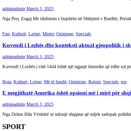
adminadmin
March 3, 2025
Nga Preç Zogaj Me rikthimin e bujshëm në Shtëpinë e Bardhë, Presid
Fun
,
Kulturë
,
Lajme
,
Mister
,
Opinione
,
Speciale
Kuvendi i Lezhës dhe konteksti aktual gjeopolitik i s
adminadmin
March 3, 2025
Kuvendi i Lezhës i vitit 1444 është një ngjarje historike që edhe s
Bota
,
Kulturë
,
Lajme
,
Më të fundit
,
Opinione
,
Rajoni
,
Speciale
,
top
E megjithatë Amerika është opsioni më i mirë për shq
adminadmin
March 3, 2025
Nga Dritan Hila Vështirë se ndonjë shqiptar që ndjek sadopak politi
SPORT