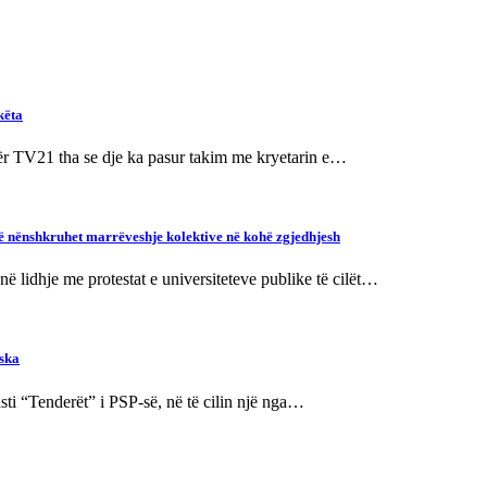
këta
për TV21 tha se dje ka pasur takim me kryetarin e…
 të nënshkruhet marrëveshje kolektive në kohë zgjedhjesh
në lidhje me protestat e universiteteve publike të cilët…
vska
sti “Tenderët” i PSP-së, në të cilin një nga…