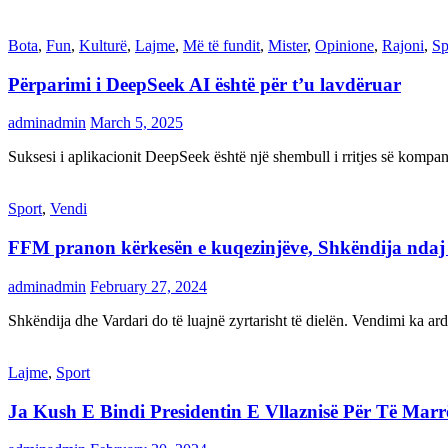
Bota
,
Fun
,
Kulturë
,
Lajme
,
Më të fundit
,
Mister
,
Opinione
,
Rajoni
,
Sp
Përparimi i DeepSeek AI është për t’u lavdëruar
adminadmin
March 5, 2025
Suksesi i aplikacionit DeepSeek është një shembull i rritjes së kompani
Sport
,
Vendi
FFM pranon kërkesën e kuqezinjëve, Shkëndija ndaj Va
adminadmin
February 27, 2024
Shkëndija dhe Vardari do të luajnë zyrtarisht të dielën. Vendimi ka a
Lajme
,
Sport
Ja Kush E Bindi Presidentin E Vllaznisë Për Të Mar