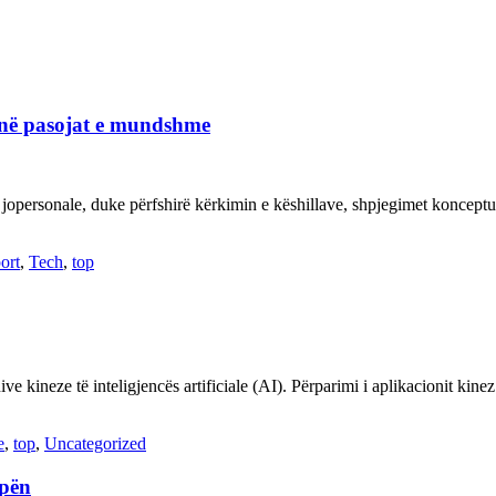
janë pasojat e mundshme
 jopersonale, duke përfshirë kërkimin e këshillave, shpjegimet konce
ort
,
Tech
,
top
ve kineze të inteligjencës artificiale (AI). Përparimi i aplikacionit kin
e
,
top
,
Uncategorized
opën