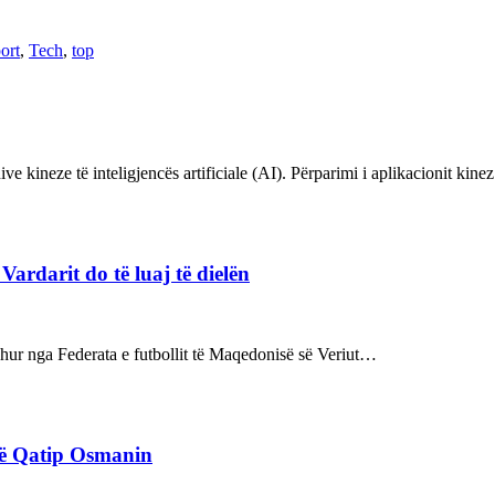
ort
,
Tech
,
top
ve kineze të inteligjencës artificiale (AI). Përparimi i aplikacionit kin
rdarit do të luaj të dielën
rdhur nga Federata e futbollit të Maqedonisë së Veriut…
rë Qatip Osmanin