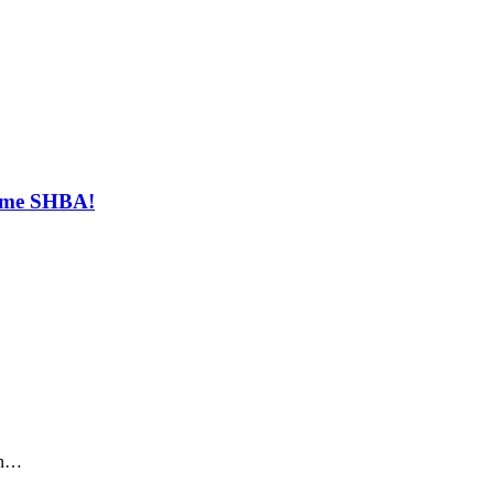
t me SHBA!
sin…