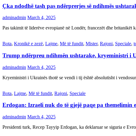
Çka ndodhë tash pas ndërprerjes së ndihmës ushtar
adminadmin
March 4, 2025
Pas takimit të liderëve evropianë në Londër, francezët dhe britanikët 
Bota
,
Kronikë e zezë
,
Lajme
,
Më të fundit
,
Mister
,
Rajoni
,
Speciale
,
t
Trump ndërpreu ndihmën ushtarake, kryeministri i 
adminadmin
March 4, 2025
Kryeministri i Ukrainës thotë se vendi i tij është absolutisht i vendo
Bota
,
Lajme
,
Më të fundit
,
Rajoni
,
Speciale
Erdogan: Izraeli nuk do të gjejë paqe pa themelimin e 
adminadmin
March 4, 2025
Presidenti turk, Recep Tayyip Erdogan, ka deklaruar se siguria e Ev