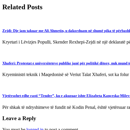
Related Posts
Zejdi: Dje jam takuar me Ali Ahmetin, u dakorduam në shumë pika të përbash
Kryetari i Lëvizjes Populli, Skender Rexhepi-Zejdi në një deklaratë 
Xhaferi: Protestat e universiteteve publike janë për politikë ditore, nuk mund
Kryeministri teknik i Maqedonisë së Veriut Talat Xhaferi, sot ka folur 
Vjetërsohet edhe rasti “Tender”, ku e akuzuar ishte Elizabeta Kançeska-Mile
Për shkak të ndryshimeve të fundit në Kodin Penal, është vjetërsuar ra
Leave a Reply
You must be
logged in
to post a comment.