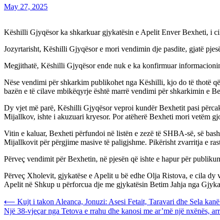
May 27, 2025
Këshilli Gjyqësor ka shkarkuar gjykatësin e Apelit Enver Bexheti, i cil
Jozyrtarisht, Këshilli Gjyqësor e mori vendimin dje pasdite, gjatë pjesë
Megjithatë, Këshilli Gjyqësor ende nuk e ka konfirmuar informacionin 
Nëse vendimi për shkarkim publikohet nga Këshilli, kjo do të thotë që 
bazën e të cilave mbikëqyrje është marrë vendimi për shkarkimin e Be
Dy vjet më parë, Këshilli Gjyqësor veproi kundër Bexhetit pasi përcakto
Mijallkov, ishte i akuzuari kryesor. Por atëherë Bexheti mori vetëm gj
Vitin e kaluar, Bexheti përfundoi në listën e zezë të SHBA-së, së bash
Mijallkovit për përgjime masive të paligjshme. Pikërisht zvarritja e rast
Përveç vendimit për Bexhetin, në pjesën që ishte e hapur për publikun,
Përveç Xholevit, gjykatëse e Apelit u bë edhe Olja Ristova, e cila dy 
Apelit në Shkup u përforcua dje me gjykatësin Betim Jahja nga Gjyka
Post
⟵
Kujt i takon Aleanca, Jonuzi: Asesi Fetait, Taravari dhe Sela kanë 
Një 38-vjeçar nga Tetova e rrahu dhe kanosi me ar’më një nxënës, arr
navigation