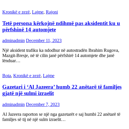
Kronikë e zezë
,
Lajme
,
Rajoni
Tetë persona kërkojnë ndihmë pas aksidentit ku u
përfshinë 14 automjete
adminadmin
December 11, 2023
Një aksident trafiku ka ndodhur në autostradën Ibrahim Rugova,
Mazgit-Bresje, në të cilin janë përfshirë 14 automjete dhe janë
lënduar…
Bota
,
Kronikë e zezë
,
Lajme
Gazetari i ‘Al Jazeera’ humb 22 anëtarë të familjes
gjatë një sulmi izraelit
adminadmin
December 7, 2023
Al Jazeera raporton se një nga gazetarët e saj humbi 22 anëtarë të
familjes së tij në një sulm izraelit…