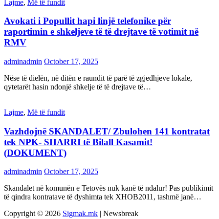
Lajme
,
Më të fundit
Avokati i Popullit hapi linjë telefonike për
raportimin e shkeljeve të të drejtave të votimit në
RMV
adminadmin
October 17, 2025
Nëse të dielën, në ditën e raundit të parë të zgjedhjeve lokale,
qytetarët hasin ndonjë shkelje të të drejtave të…
Lajme
,
Më të fundit
Vazhdojnē SKANDALET/ Zbulohen 141 kontratat
tek NPK- SHARRI të Bilall Kasamit!
(DOKUMENT)
adminadmin
October 17, 2025
Skandalet në komunën e Tetovës nuk kanë të ndalur! Pas publikimit
të qindra kontratave të dyshimta tek XHOB2011, tashmë janë…
Copyright © 2026
Sigmak.mk
| Newsbreak