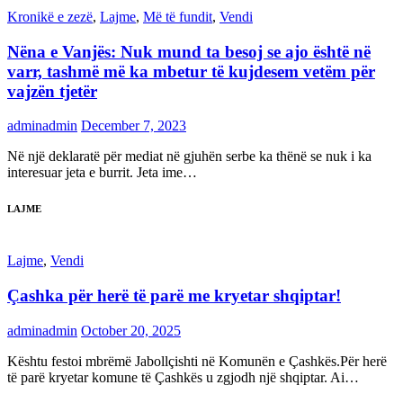
Kronikë e zezë
,
Lajme
,
Më të fundit
,
Vendi
Nëna e Vanjës: Nuk mund ta besoj se ajo është në
varr, tashmë më ka mbetur të kujdesem vetëm për
vajzën tjetër
adminadmin
December 7, 2023
Në një deklaratë për mediat në gjuhën serbe ka thënë se nuk i ka
interesuar jeta e burrit. Jeta ime…
LAJME
Lajme
,
Vendi
Çashka për herë të parë me kryetar shqiptar!
adminadmin
October 20, 2025
Kështu festoi mbrëmë Jabollçishti në Komunën e Çashkës.Për herë
të parë kryetar komune të Çashkës u zgjodh një shqiptar. Ai…