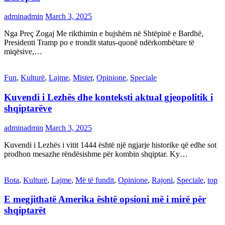
adminadmin
March 3, 2025
Nga Preç Zogaj Me rikthimin e bujshëm në Shtëpinë e Bardhë,
Presidenti Tramp po e trondit status-quonë ndërkombëtare të
miqësive,…
Fun
,
Kulturë
,
Lajme
,
Mister
,
Opinione
,
Speciale
Kuvendi i Lezhës dhe konteksti aktual gjeopolitik i
shqiptarëve
adminadmin
March 3, 2025
Kuvendi i Lezhës i vitit 1444 është një ngjarje historike që edhe sot
prodhon mesazhe rëndësishme për kombin shqiptar. Ky…
Bota
,
Kulturë
,
Lajme
,
Më të fundit
,
Opinione
,
Rajoni
,
Speciale
,
top
E megjithatë Amerika është opsioni më i mirë për
shqiptarët