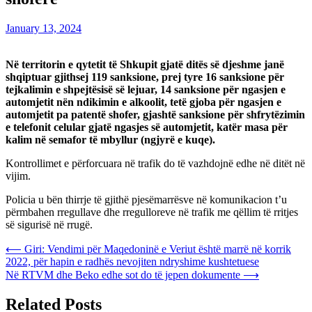
January 13, 2024
Në territorin e qytetit të Shkupit gjatë ditës së djeshme janë
shqiptuar gjithsej 119 sanksione, prej tyre 16 sanksione për
tejkalimin e shpejtësisë së lejuar, 14 sanksione për ngasjen e
automjetit nën ndikimin e alkoolit, tetë gjoba për ngasjen e
automjetit pa patentë shofer, gjashtë sanksione për shfrytëzimin
e telefonit celular gjatë ngasjes së automjetit, katër masa për
kalim në semafor të mbyllur (ngjyrë e kuqe).
Kontrollimet e përforcuara në trafik do të vazhdojnë edhe në ditët në
vijim.
Policia u bën thirrje të gjithë pjesëmarrësve në komunikacion t’u
përmbahen rregullave dhe rregulloreve në trafik me qëllim të rritjes
së sigurisë në rrugë.
Post
⟵
Giri: Vendimi për Maqedoninë e Veriut është marrë në korrik
2022, për hapin e radhës nevojiten ndryshime kushtetuese
navigation
Në RTVM dhe Beko edhe sot do të jepen dokumente
⟶
Related Posts