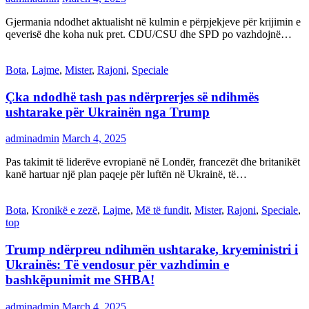
Gjermania ndodhet aktualisht në kulmin e përpjekjeve për krijimin e
qeverisë dhe koha nuk pret. CDU/CSU dhe SPD po vazhdojnë…
Bota
,
Lajme
,
Mister
,
Rajoni
,
Speciale
Çka ndodhë tash pas ndërprerjes së ndihmës
ushtarake për Ukrainën nga Trump
adminadmin
March 4, 2025
Pas takimit të liderëve evropianë në Londër, francezët dhe britanikët
kanë hartuar një plan paqeje për luftën në Ukrainë, të…
Bota
,
Kronikë e zezë
,
Lajme
,
Më të fundit
,
Mister
,
Rajoni
,
Speciale
,
top
Trump ndërpreu ndihmën ushtarake, kryeministri i
Ukrainës: Të vendosur për vazhdimin e
bashkëpunimit me SHBA!
adminadmin
March 4, 2025