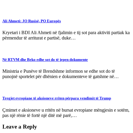
Ali Ahmeti: JO Rusisë, PO Europës
Kryetari i BDI Ali Ahmeti në fjalimin e tij sot para aktiviti partiak ka
përmendur të arriturat e partisë, duke…
Në RTVM dhe Beko edhe sot do të jepen dokumente
Ministria e Punëve të Brendshme informon se edhe sot do të
punojnë sportelet për dhënien e dokumenteve të gatshme në…
Tregjet evropiane të aksioneve rriten përpara vendimit të Trump
Çmimet e aksioneve u rritën në bursat evropiane mëngjesin e sotëm,
pas një rënie të fortë një ditë më parë,…
Leave a Reply