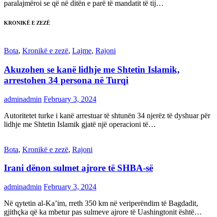
paralajmëroi se që në ditën e parë të mandatit të tij…
KRONIKË E ZEZË
Bota
,
Kronikë e zezë
,
Lajme
,
Rajoni
Akuzohen se kanë lidhje me Shtetin Islamik,
arrestohen 34 persona në Turqi
adminadmin
February 3, 2024
Autoritetet turke i kanë arrestuar të shtunën 34 njerëz të dyshuar për
lidhje me Shtetin Islamik gjatë një operacioni të…
Bota
,
Kronikë e zezë
,
Rajoni
Irani dënon sulmet ajrore të SHBA-së
adminadmin
February 3, 2024
Në qytetin al-Ka’im, rreth 350 km në veriperëndim të Bagdadit,
gjithçka që ka mbetur pas sulmeve ajrore të Uashingtonit është…