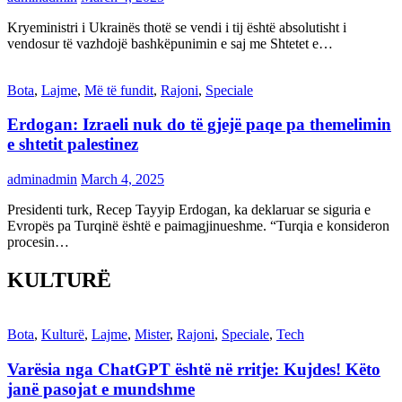
Kryeministri i Ukrainës thotë se vendi i tij është absolutisht i
vendosur të vazhdojë bashkëpunimin e saj me Shtetet e…
Bota
,
Lajme
,
Më të fundit
,
Rajoni
,
Speciale
Erdogan: Izraeli nuk do të gjejë paqe pa themelimin
e shtetit palestinez
adminadmin
March 4, 2025
Presidenti turk, Recep Tayyip Erdogan, ka deklaruar se siguria e
Evropës pa Turqinë është e paimagjinueshme. “Turqia e konsideron
procesin…
KULTURË
Bota
,
Kulturë
,
Lajme
,
Mister
,
Rajoni
,
Speciale
,
Tech
Varësia nga ChatGPT është në rritje: Kujdes! Këto
janë pasojat e mundshme