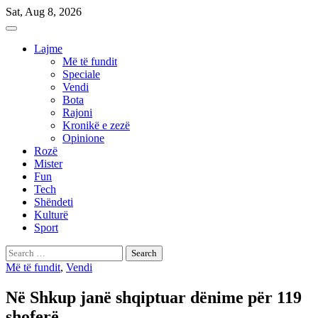
Skip
Sat, Aug 8, 2026
to
content
Lajme
Më të fundit
Speciale
Vendi
Bota
Rajoni
Kronikë e zezë
Opinione
Rozë
Mister
Fun
Tech
Shëndeti
Kulturë
Sport
Search
for:
Më të fundit
,
Vendi
Në Shkup janë shqiptuar dënime për 119
shoferë