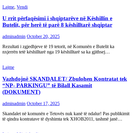
Lajme
,
Vendi
U rrit përfaqësimi i shqiptarëve në Këshillin e
Butelit, për herë të parë 8 këshilltarë shqiptar
adminadmin
October 20, 2025
Rezultati i zgjedhjeve të 19 tetorit, në Komunën e Butelit ka
nxjerrën tetë këshilltarë nga 19 këshilltarë sa ka gjithsej…
Lajme
Vazhdojnë SKANDALET/ Zbulohen Kontratat tek
“NP- PARKINGU” të Bilall Kasamit
(DOKUMENT)
adminadmin
October 17, 2025
Skandalet në komunën e Tetovës nuk kanë të ndalur! Pas publikimit
të qindra kontratave të dyshimta tek XHOB2011, tashmë janë…