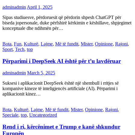
adminadmin
April 1, 2025
Sipas studiuesve, përdoruesit që përdorin shpesh ChatGPT për
biseda jopersonale, duke përfshirë kërkimin e këshillave, shpjegimet
konceptuale dhe ndihmën për…
Bota
,
Fun
,
Kulturë
,
Lajme
,
Më të fundit
,
Mister
,
Opinione
,
Rajoni
,
Sport
,
Tech
,
top
Përparimi i DeepSeek AI është për t’u lavdëruar
adminadmin
March 5, 2025
Suksesi i aplikacionit DeepSeek është një shembull i rritjes së
kompanive kineze të inteligjencës artificiale (AI). Përparimi i
aplikacionit kinez…
Bota
,
Kulturë
,
Lajme
,
Më të fundit
,
Mister
,
Opinione
,
Rajoni
,
Speciale
,
top
,
Uncategorized
Rend i ri, kërcënimet e Trump e kanë shkundur
Europën