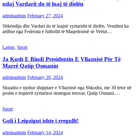
ndaj Vardarit do të luaj të dielën
adminadmin
February 27, 2024
Shkëndija dhe Vardari do të luajnë zyrtarisht të dielën. Vendimi ka
ardhur nga Federata e futbollit të Maqedonisë së Veriut…
Lajme
,
Sport
Ja Kush E Bindi Presidentin E Vllaznisë Për Të
Marrë Qatip Osmanin
adminadmin
February 20, 2024
Skuadra e njohur shqiptare e Vllaznisë nga Shkodra, me 30 tetor në
postin e trajnerit zyrtarizoi strategun tetovar, Qatip Osmani.…
Sport
Goli i Leipzigut ishte i rregullt!
adminadmin
February 14, 2024