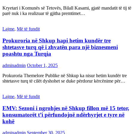
Kryetari i Komunës së Tetovës, Bilall Kasami, gjatë mandatit të tij të
parë nuk i ka realizuar të gjitha premtimet…
Lajme
,
Më të fundit
Prokuroria në Shkup hapi hetim kundër tre
shtetasve turq që i zhvatën para një biznesmeni
poashtu nga Turqia
adminadmin
October 1, 2025
Prokuroria Themelore Publike në Shkup ka nisur hetim kundër tre
shtetasve turq të cilët dyshohet se duke përdorur kërcënime për…
Lajme
,
Më të fundit
EMV: Sezoni i ngrohjes në Shkup fillon më 15 tetor,
konsumatorët t’i përfundojnë ndërhyrjet e tyre në
kohë
adminadmin
September 30, 2025