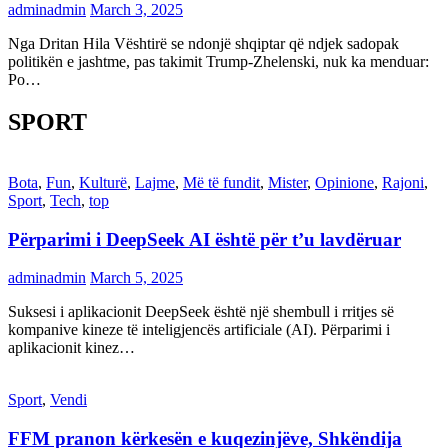
adminadmin
March 3, 2025
Nga Dritan Hila Vështirë se ndonjë shqiptar që ndjek sadopak
politikën e jashtme, pas takimit Trump-Zhelenski, nuk ka menduar:
Po…
SPORT
Bota
,
Fun
,
Kulturë
,
Lajme
,
Më të fundit
,
Mister
,
Opinione
,
Rajoni
,
Sport
,
Tech
,
top
Përparimi i DeepSeek AI është për t’u lavdëruar
adminadmin
March 5, 2025
Suksesi i aplikacionit DeepSeek është një shembull i rritjes së
kompanive kineze të inteligjencës artificiale (AI). Përparimi i
aplikacionit kinez…
Sport
,
Vendi
FFM pranon kërkesën e kuqezinjëve, Shkëndija