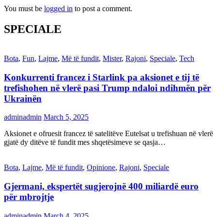
You must be
logged in
to post a comment.
SPECIALE
Bota
,
Fun
,
Lajme
,
Më të fundit
,
Mister
,
Rajoni
,
Speciale
,
Tech
Konkurrenti francez i Starlink pa aksionet e tij të
trefishohen në vlerë pasi Trump ndaloi ndihmën për
Ukrainën
adminadmin
March 5, 2025
Aksionet e ofruesit francez të satelitëve Eutelsat u trefishuan në vlerë
gjatë dy ditëve të fundit mes shqetësimeve se qasja…
Bota
,
Lajme
,
Më të fundit
,
Opinione
,
Rajoni
,
Speciale
Gjermani, ekspertët sugjerojnë 400 miliardë euro
për mbrojtje
adminadmin
March 4, 2025