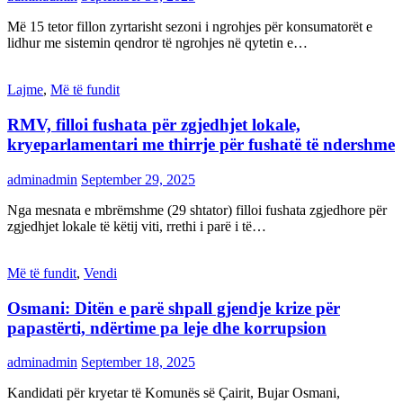
Më 15 tetor fillon zyrtarisht sezoni i ngrohjes për konsumatorët e
lidhur me sistemin qendror të ngrohjes në qytetin e…
Lajme
,
Më të fundit
RMV, filloi fushata për zgjedhjet lokale,
kryeparlamentari me thirrje për fushatë të ndershme
adminadmin
September 29, 2025
Nga mesnata e mbrëmshme (29 shtator) filloi fushata zgjedhore për
zgjedhjet lokale të këtij viti, rrethi i parë i të…
Më të fundit
,
Vendi
Osmani: Ditën e parë shpall gjendje krize për
papastërti, ndërtime pa leje dhe korrupsion
adminadmin
September 18, 2025
Kandidati për kryetar të Komunës së Çairit, Bujar Osmani,