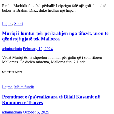
Reali i Madridit fitoi 0-1 përballë Leipzigut falë një goli shumë të
bukur të Brahim Diaz, duke hedhur një hap…
Lajme
,
Sport
Muriqi i lumtur për përkrahjen nga tifozët, uron të
qëndrojë gjatë tek Mallorca
adminadmin
February 12, 2024
Vedat Muriqi është shprehur i lumtur për golin që i solli fitoren
Mallorcas. Të dielën mbrëma, Mallorca fitoi 2:1 ndaj…
MË TË FUNDIT
Lajme
,
Më të fundit
Premtimet e (pa)realizuara të Bilall Kasamit në
Komunën e Tetovës
adminadmin
October 5, 2025