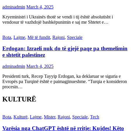
adminadmin
March 4, 2025
Kryeministri i Ukrainës thotë se vendi i tij është absolutisht i
vendosur të vazhdojë bashkëpunimin e saj me Shtetet e…
Bota
,
Lajme
,
Më të fundit
,
Rajoni
,
Speciale
Erdogan: Izraeli nuk do të gjejë paqe pa themelimin
e shtetit palestinez
adminadmin
March 4, 2025
Presidenti turk, Recep Tayyip Erdogan, ka deklaruar se siguria e
Evropës pa Turqinë është e paimagjinueshme. “Turqia e konsideron
procesin…
KULTURË
Bota
,
Kulturë
,
Lajme
,
Mister
,
Rajoni
,
Speciale
,
Tech
Varësia nga ChatGPT është në rritje: Kujdes! Këto