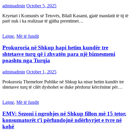
adminadmin
October 5, 2025
Kryetari i Komunës së Tetovës, Bilall Kasami, gjatë mandatit të tij të
parë nuk i ka realizuar të gjitha premtimet…
Lajme
,
Më të fundit
Prokuroria në Shkup hapi hetim kundër tre
shtetasve turq që i zhvatën para një biznesmeni
poashtu nga Turqia
adminadmin
October 1, 2025
Prokuroria Themelore Publike në Shkup ka nisur hetim kundër tre
shtetasve turq të cilët dyshohet se duke përdorur kërcënime për…
Lajme
,
Më të fundit
EMV: Sezoni i ngrohjes në Shkup fillon më 15 tetor,
konsumatorët t’i përfundojnë ndërhyrjet e tyre në
kohë