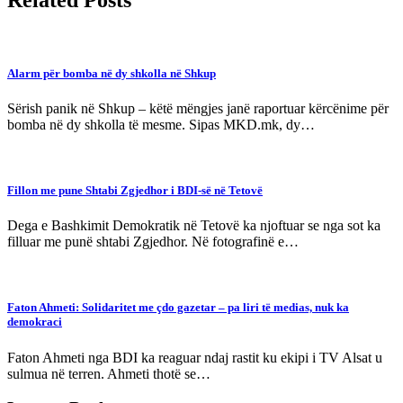
Alarm për bomba në dy shkolla në Shkup
Sërish panik në Shkup – këtë mëngjes janë raportuar kërcënime për
bomba në dy shkolla të mesme. Sipas MKD.mk, dy…
Fillon me pune Shtabi Zgjedhor i BDI-së në Tetovë
Dega e Bashkimit Demokratik në Tetovë ka njoftuar se nga sot ka
filluar me punë shtabi Zgjedhor. Në fotografinë e…
Faton Ahmeti: Solidaritet me çdo gazetar – pa liri të medias, nuk ka
demokraci
Faton Ahmeti nga BDI ka reaguar ndaj rastit ku ekipi i TV Alsat u
sulmua në terren. Ahmeti thotë se…