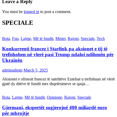
Leave a Reply
You must be
logged in
to post a comment.
SPECIALE
Bota
,
Fun
,
Lajme
,
Më të fundit
,
Mister
,
Rajoni
,
Speciale
,
Tech
Konkurrenti francez i Starlink pa aksionet e tij të
trefishohen në vlerë pasi Trump ndaloi ndihmën për
Ukrainën
adminadmin
March 5, 2025
Aksionet e ofruesit francez të satelitëve Eutelsat u trefishuan në vlerë
gjatë dy ditëve të fundit mes shqetësimeve se qasja…
Bota
,
Lajme
,
Më të fundit
,
Opinione
,
Rajoni
,
Speciale
Gjermani, ekspertët sugjerojnë 400 miliardë euro
për mbrojtje