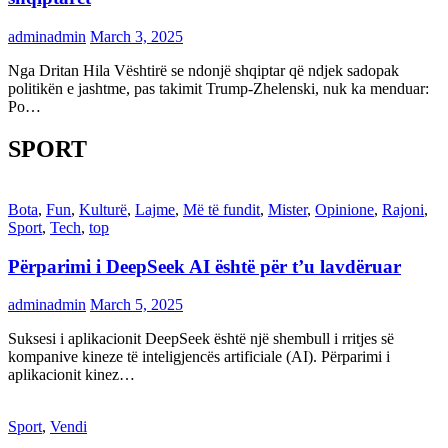
adminadmin
March 3, 2025
Nga Dritan Hila Vështirë se ndonjë shqiptar që ndjek sadopak
politikën e jashtme, pas takimit Trump-Zhelenski, nuk ka menduar:
Po…
SPORT
Bota
,
Fun
,
Kulturë
,
Lajme
,
Më të fundit
,
Mister
,
Opinione
,
Rajoni
,
Sport
,
Tech
,
top
Përparimi i DeepSeek AI është për t’u lavdëruar
adminadmin
March 5, 2025
Suksesi i aplikacionit DeepSeek është një shembull i rritjes së
kompanive kineze të inteligjencës artificiale (AI). Përparimi i
aplikacionit kinez…
Sport
,
Vendi