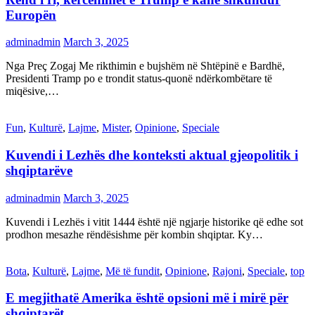
Europën
adminadmin
March 3, 2025
Nga Preç Zogaj Me rikthimin e bujshëm në Shtëpinë e Bardhë,
Presidenti Tramp po e trondit status-quonë ndërkombëtare të
miqësive,…
Fun
,
Kulturë
,
Lajme
,
Mister
,
Opinione
,
Speciale
Kuvendi i Lezhës dhe konteksti aktual gjeopolitik i
shqiptarëve
adminadmin
March 3, 2025
Kuvendi i Lezhës i vitit 1444 është një ngjarje historike që edhe sot
prodhon mesazhe rëndësishme për kombin shqiptar. Ky…
Bota
,
Kulturë
,
Lajme
,
Më të fundit
,
Opinione
,
Rajoni
,
Speciale
,
top
E megjithatë Amerika është opsioni më i mirë për
shqiptarët