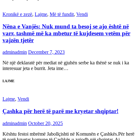
Kronikë e zezë
,
Lajme
,
Më të fundit
,
Vendi
Nëna e Vanjës: Nuk mund ta besoj se ajo është në
varr, tashmë më ka mbetur të kujdesem vetëm për
vajzën tjetër
adminadmin
December 7, 2023
Në një deklaratë për mediat në gjuhën serbe ka thënë se nuk i ka
interesuar jeta e burrit. Jeta ime…
LAJME
Lajme
,
Vendi
Çashka për herë të parë me kryetar shqiptar!
adminadmin
October 20, 2025
Kështu festoi mbrëmë Jabollçishti në Komunën e Çashkës.Për herë
të parë kryetar komune të Çashkës u zgjodh një shqiptar. Ai…