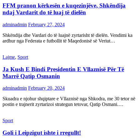
FFM pranon kërkesën e kuqezinjëve, Shkëndija
ndaj Vardarit do të luaj të dielën
adminadmin
February 27, 2024
Shkëndija dhe Vardari do të luajnë zyrtarisht të dielën. Vendimi ka
ardhur nga Federata e futbollit të Maqedonisë së Veriut…
Lajme
,
Sport
Ja Kush E Bindi Presidentin E Vllaznisë Për Të
Marrë Qatip Osmanin
adminadmin
February 20, 2024
Skuadra e njohur shqiptare e Vllaznisë nga Shkodra, me 30 tetor në
postin e trajnerit zyrtarizoi strategun tetovar, Qatip Osmani.…
Sport
Goli i Leipzigut ishte i rregullt!