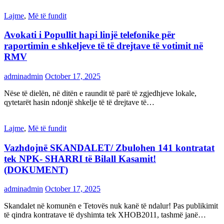
Lajme
,
Më të fundit
Avokati i Popullit hapi linjë telefonike për
raportimin e shkeljeve të të drejtave të votimit në
RMV
adminadmin
October 17, 2025
Nëse të dielën, në ditën e raundit të parë të zgjedhjeve lokale,
qytetarët hasin ndonjë shkelje të të drejtave të…
Lajme
,
Më të fundit
Vazhdojnē SKANDALET/ Zbulohen 141 kontratat
tek NPK- SHARRI të Bilall Kasamit!
(DOKUMENT)
adminadmin
October 17, 2025
Skandalet në komunën e Tetovës nuk kanë të ndalur! Pas publikimit
të qindra kontratave të dyshimta tek XHOB2011, tashmë janë…