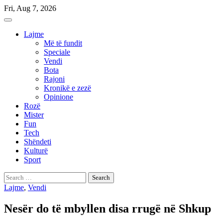
Skip
Fri, Aug 7, 2026
to
content
Lajme
Më të fundit
Speciale
Vendi
Bota
Rajoni
Kronikë e zezë
Opinione
Rozë
Mister
Fun
Tech
Shëndeti
Kulturë
Sport
Search
for:
Lajme
,
Vendi
Nesër do të mbyllen disa rrugë në Shkup