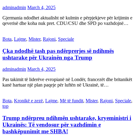
adminadmin
March 4, 2025
Gjermania ndodhet aktualisht në kulmin e përpjekjeve për krijimin e
qeverisë dhe koha nuk pret. CDU/CSU dhe SPD po vazhdojnë…
Bota
,
Lajme
,
Mister
,
Rajoni
,
Speciale
Çka ndodhë tash pas ndërprerjes së ndihmës
ushtarake për Ukrainën nga Trump
adminadmin
March 4, 2025
Pas takimit të liderëve evropianë në Londër, francezët dhe britanikët
kanë hartuar një plan paqeje për luftën në Ukrainë, të…
Bota
,
Kronikë e zezë
,
Lajme
,
Më të fundit
,
Mister
,
Rajoni
,
Speciale
,
top
Trump ndërpreu ndihmën ushtarake, kryeministri i
Ukrainës: Të vendosur për vazhdimin e
bashkëpunimit me SHBA!