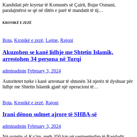
Kandidati për kryetar të Komunës së Çairit, Bujar Osmani,
paralajmëroi se që në ditën e parë të mandatit të tij…
KRONIKË E ZEZË
Bota
,
Kronikë e zezë
,
Lajme
,
Rajoni
Akuzohen se kanë lidhje me Shtetin Islamik,
arrestohen 34 persona në Turqi
adminadmin
February 3, 2024
Autoritetet turke i kanë arrestuar të shtunën 34 njerëz të dyshuar për
lidhje me Shtetin Islamik gjatë një operacioni të…
Bota
,
Kronikë e zezë
,
Rajoni
Irani dënon sulmet ajrore të SHBA-së
adminadmin
February 3, 2024
Në qytetin al-Ka’im, rreth 350 km në veriperëndim të Bagdadit,