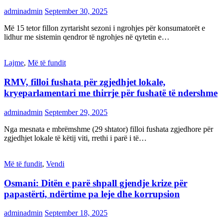
adminadmin
September 30, 2025
Më 15 tetor fillon zyrtarisht sezoni i ngrohjes për konsumatorët e
lidhur me sistemin qendror të ngrohjes në qytetin e…
Lajme
,
Më të fundit
RMV, filloi fushata për zgjedhjet lokale,
kryeparlamentari me thirrje për fushatë të ndershme
adminadmin
September 29, 2025
Nga mesnata e mbrëmshme (29 shtator) filloi fushata zgjedhore për
zgjedhjet lokale të këtij viti, rrethi i parë i të…
Më të fundit
,
Vendi
Osmani: Ditën e parë shpall gjendje krize për
papastërti, ndërtime pa leje dhe korrupsion
adminadmin
September 18, 2025