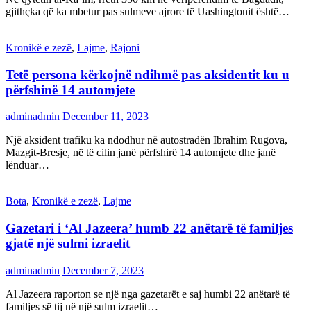
gjithçka që ka mbetur pas sulmeve ajrore të Uashingtonit është…
Kronikë e zezë
,
Lajme
,
Rajoni
Tetë persona kërkojnë ndihmë pas aksidentit ku u
përfshinë 14 automjete
adminadmin
December 11, 2023
Një aksident trafiku ka ndodhur në autostradën Ibrahim Rugova,
Mazgit-Bresje, në të cilin janë përfshirë 14 automjete dhe janë
lënduar…
Bota
,
Kronikë e zezë
,
Lajme
Gazetari i ‘Al Jazeera’ humb 22 anëtarë të familjes
gjatë një sulmi izraelit
adminadmin
December 7, 2023
Al Jazeera raporton se një nga gazetarët e saj humbi 22 anëtarë të
familjes së tij në një sulm izraelit…