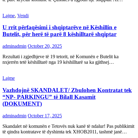
Lajme
,
Vendi
U rrit përfaqësimi i shqiptarëve në Këshillin e
Butelit, për herë të parë 8 këshilltarë shqiptar
adminadmin
October 20, 2025
Rezultati i zgjedhjeve të 19 tetorit, në Komunën e Butelit ka
nxjerrën tetë këshilltarë nga 19 këshilltarë sa ka gjithsej…
Lajme
Vazhdojnë SKANDALET/ Zbulohen Kontratat tek
“NP- PARKINGU” të Bilall Kasamit
(DOKUMENT)
adminadmin
October 17, 2025
Skandalet në komunën e Tetovës nuk kanë të ndalur! Pas publikimit
të qindra kontratave të dyshimta tek XHOB2011, tashmë janë…