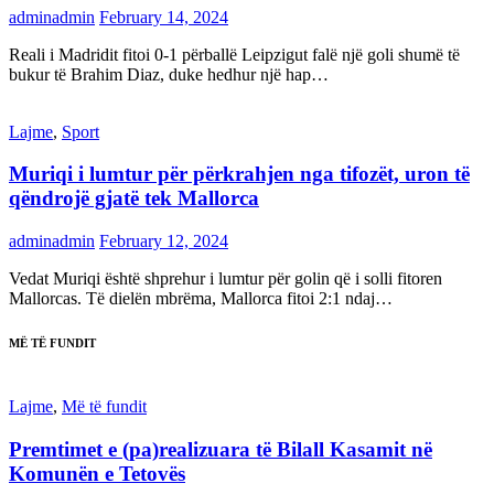
adminadmin
February 14, 2024
Reali i Madridit fitoi 0-1 përballë Leipzigut falë një goli shumë të
bukur të Brahim Diaz, duke hedhur një hap…
Lajme
,
Sport
Muriqi i lumtur për përkrahjen nga tifozët, uron të
qëndrojë gjatë tek Mallorca
adminadmin
February 12, 2024
Vedat Muriqi është shprehur i lumtur për golin që i solli fitoren
Mallorcas. Të dielën mbrëma, Mallorca fitoi 2:1 ndaj…
MË TË FUNDIT
Lajme
,
Më të fundit
Premtimet e (pa)realizuara të Bilall Kasamit në
Komunën e Tetovës