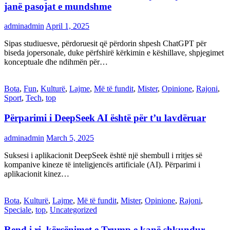
janë pasojat e mundshme
adminadmin
April 1, 2025
Sipas studiuesve, përdoruesit që përdorin shpesh ChatGPT për
biseda jopersonale, duke përfshirë kërkimin e këshillave, shpjegimet
konceptuale dhe ndihmën për…
Bota
,
Fun
,
Kulturë
,
Lajme
,
Më të fundit
,
Mister
,
Opinione
,
Rajoni
,
Sport
,
Tech
,
top
Përparimi i DeepSeek AI është për t’u lavdëruar
adminadmin
March 5, 2025
Suksesi i aplikacionit DeepSeek është një shembull i rritjes së
kompanive kineze të inteligjencës artificiale (AI). Përparimi i
aplikacionit kinez…
Bota
,
Kulturë
,
Lajme
,
Më të fundit
,
Mister
,
Opinione
,
Rajoni
,
Speciale
,
top
,
Uncategorized
Rend i ri, kërcënimet e Trump e kanë shkundur