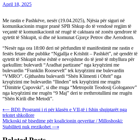
April 18, 2025
Me rastin e Pashkëve, nesër (19.04.2025), Njësia për siguri në
komunikacionin rrugor pranë SPB Shkup do të vendosë regjim të
veçantë të komunikacionit në rrugë të caktuara në zonën qendrore të
qytetit të Shkupit, si dhe në komunat Gjorçe Petrov dhe Aerodrom.
“Nesër nga ora 18:00 deri në përfundim të manifestimit me rastin e
festës fetare dhe publike “Ngjallja e Krishtit – Pashkët”, në qendër të
qytetit të Shkupit nëse është e nevojshme do të jenë të mbyllura për
qarkullim: bulevardi “Aradhat partizane” nga kryqëzimi me
bulevardin “Franklin Roosevelt” tek kryqëzimi me bulevardin
“VMRO”. Gjithashtu bulevardi “Shën Klimenti i Ohrit” nga
kryqëzimi me bulevardin “Ilinden” tek kryqëzimi me rrugën
“Dimitrie Çupovski”, si dhe rruga “Metropolit Teodosij Gologanov”
nga kryqëzimi me rrugën “9 Maj” deri te rrethrrotullimi me rrugën
“Shën Kirili dhe Metodi”.
Post
⟵
BDI: Programi i ri për klasën e VII-të i fshin shqiptarët nga
tekstet shkollore
navigation
Mickoski në bisedime për koalicionin qeveritar / Milloshoski:
Stabiliteti nuk rrezikohet
⟶
Related Posts