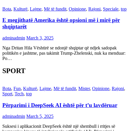
Bota
,
Kulturë
,
Lajme
,
Më të fundit
,
Opinione
,
Rajoni
,
Speciale
,
top
E megjithatë Amerika është opsioni më i mirë për
shqiptarët
adminadmin
March 3, 2025
Nga Dritan Hila Vështirë se ndonjë shqiptar që ndjek sadopak
politikën e jashtme, pas takimit Trump-Zhelenski, nuk ka menduar:
Po…
SPORT
Bota
,
Fun
,
Kulturë
,
Lajme
,
Më të fundit
,
Mister
,
Opinione
,
Rajoni
,
Sport
,
Tech
,
top
Përparimi i DeepSeek AI është për t’u lavdëruar
adminadmin
March 5, 2025
Suksesi i aplikacionit DeepSeek është një shembull i rritjes së