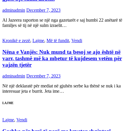
adminadmin
December 7, 2023
Al Jazeera raporton se një nga gazetarët e saj humbi 22 anëtarë të
familjes së tij në një sulm izraelit…
Kronikë e zezë
,
Lajme
,
Më të fundit
,
Vendi
Nëna e Vanjës: Nuk mund ta besoj se ajo është në
varr, tashmë më ka mbetur të kujdesem vetëm për
vajzën tjetër
adminadmin
December 7, 2023
Në një deklaratë për mediat në gjuhën serbe ka thënë se nuk i ka
interesuar jeta e burrit. Jeta ime…
LAJME
Lajme
,
Vendi