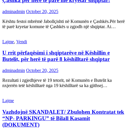
Çashka për herë të parë me kryetar shqiptar!
adminadmin
October 20, 2025
Kështu festoi mbrëmë Jabollçishti në Komunën e Çashkës.Për herë
të parë kryetar komune të Çashkës u zgjodh një shqiptar. Ai…
Lajme
,
Vendi
U rrit përfaqësimi i shqiptarëve në Këshillin e
Butelit, për herë të parë 8 këshilltarë shqiptar
adminadmin
October 20, 2025
Rezultati i zgjedhjeve të 19 tetorit, në Komunën e Butelit ka
nxjerrën tetë këshilltarë nga 19 këshilltarë sa ka gjithsej…
Lajme
Vazhdojnë SKANDALET/ Zbulohen Kontratat tek
“NP- PARKINGU” të Bilall Kasamit
(DOKUMENT)