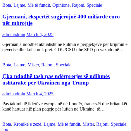
Bota
,
Lajme
,
Më të fundit
,
Opinione
,
Rajoni
,
Speciale
Gjermani, ekspertët sugjerojnë 400 miliardë euro
për mbrojtje
adminadmin
March 4, 2025
Gjermania ndodhet aktualisht në kulmin e përpjekjeve për krijimin e
qeverisë dhe koha nuk pret. CDU/CSU dhe SPD po vazhdojnë…
Bota
,
Lajme
,
Mister
,
Rajoni
,
Speciale
Çka ndodhë tash pas ndërprerjes së ndihmës
ushtarake për Ukrainën nga Trump
adminadmin
March 4, 2025
Pas takimit të liderëve evropianë në Londër, francezët dhe britanikët
kanë hartuar një plan paqeje për luftën në Ukrainë, të…
Bota
,
Kronikë e zezë
,
Lajme
,
Më të fundit
,
Mister
,
Rajoni
,
Speciale
,
top