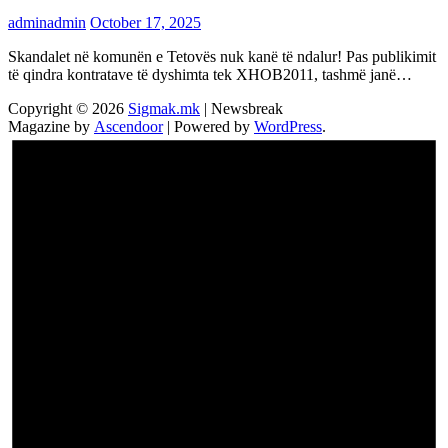
adminadmin
October 17, 2025
Skandalet në komunën e Tetovës nuk kanë të ndalur! Pas publikimit
të qindra kontratave të dyshimta tek XHOB2011, tashmë janë…
Copyright © 2026
Sigmak.mk
| Newsbreak
Magazine by
Ascendoor
| Powered by
WordPress
.