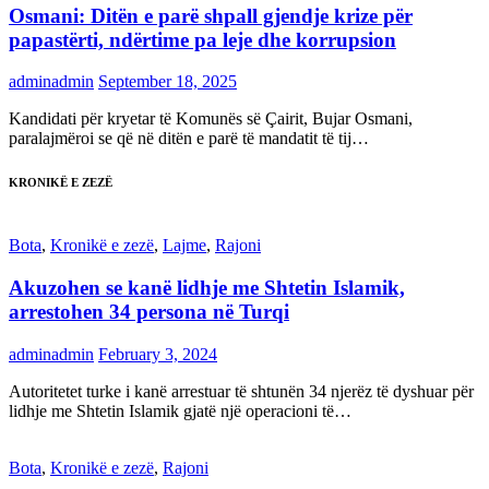
Osmani: Ditën e parë shpall gjendje krize për
papastërti, ndërtime pa leje dhe korrupsion
adminadmin
September 18, 2025
Kandidati për kryetar të Komunës së Çairit, Bujar Osmani,
paralajmëroi se që në ditën e parë të mandatit të tij…
KRONIKË E ZEZË
Bota
,
Kronikë e zezë
,
Lajme
,
Rajoni
Akuzohen se kanë lidhje me Shtetin Islamik,
arrestohen 34 persona në Turqi
adminadmin
February 3, 2024
Autoritetet turke i kanë arrestuar të shtunën 34 njerëz të dyshuar për
lidhje me Shtetin Islamik gjatë një operacioni të…
Bota
,
Kronikë e zezë
,
Rajoni