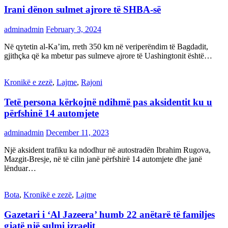
Irani dënon sulmet ajrore të SHBA-së
adminadmin
February 3, 2024
Në qytetin al-Ka’im, rreth 350 km në veriperëndim të Bagdadit,
gjithçka që ka mbetur pas sulmeve ajrore të Uashingtonit është…
Kronikë e zezë
,
Lajme
,
Rajoni
Tetë persona kërkojnë ndihmë pas aksidentit ku u
përfshinë 14 automjete
adminadmin
December 11, 2023
Një aksident trafiku ka ndodhur në autostradën Ibrahim Rugova,
Mazgit-Bresje, në të cilin janë përfshirë 14 automjete dhe janë
lënduar…
Bota
,
Kronikë e zezë
,
Lajme
Gazetari i ‘Al Jazeera’ humb 22 anëtarë të familjes
gjatë një sulmi izraelit