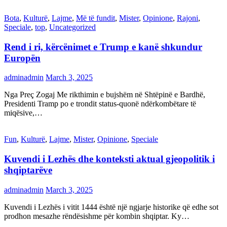
Bota
,
Kulturë
,
Lajme
,
Më të fundit
,
Mister
,
Opinione
,
Rajoni
,
Speciale
,
top
,
Uncategorized
Rend i ri, kërcënimet e Trump e kanë shkundur
Europën
adminadmin
March 3, 2025
Nga Preç Zogaj Me rikthimin e bujshëm në Shtëpinë e Bardhë,
Presidenti Tramp po e trondit status-quonë ndërkombëtare të
miqësive,…
Fun
,
Kulturë
,
Lajme
,
Mister
,
Opinione
,
Speciale
Kuvendi i Lezhës dhe konteksti aktual gjeopolitik i
shqiptarëve
adminadmin
March 3, 2025
Kuvendi i Lezhës i vitit 1444 është një ngjarje historike që edhe sot
prodhon mesazhe rëndësishme për kombin shqiptar. Ky…