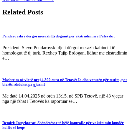
Related Posts
Pendarovski i dërgoi mesazh Erdoganit për ekstradimin e Palevskit
Presidenti Stevo Pendarovski dje i dërgoi mesazh kabinetit të
homologut të tij turk, Rexhep Tajip Erdogan, lidhur me ekstradimin
e…
Mashtrim në vlerë prej 4.300 euro në Tetovë: Ia dha veturën për testim, por
blerësi zhduket pa gjurmë
Me datë 14.04.2025 në orën 13:15. në SPB Tetovë, një 43 vjeçar
nga një fshat i Tetovës ka raportuar se…
Demiri: Inspektorati Shëndetësor të bëjë kontrolle për vaksinimin kundër
kollës së keqe