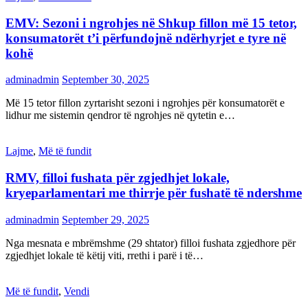
EMV: Sezoni i ngrohjes në Shkup fillon më 15 tetor,
konsumatorët t’i përfundojnë ndërhyrjet e tyre në
kohë
adminadmin
September 30, 2025
Më 15 tetor fillon zyrtarisht sezoni i ngrohjes për konsumatorët e
lidhur me sistemin qendror të ngrohjes në qytetin e…
Lajme
,
Më të fundit
RMV, filloi fushata për zgjedhjet lokale,
kryeparlamentari me thirrje për fushatë të ndershme
adminadmin
September 29, 2025
Nga mesnata e mbrëmshme (29 shtator) filloi fushata zgjedhore për
zgjedhjet lokale të këtij viti, rrethi i parë i të…
Më të fundit
,
Vendi