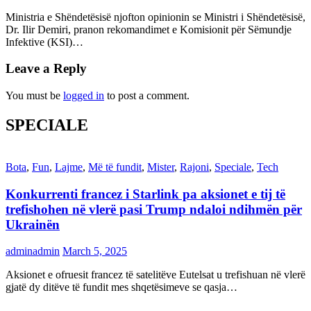
Ministria e Shëndetësisë njofton opinionin se Ministri i Shëndetësisë,
Dr. Ilir Demiri, pranon rekomandimet e Komisionit për Sëmundje
Infektive (KSI)…
Leave a Reply
You must be
logged in
to post a comment.
SPECIALE
Bota
,
Fun
,
Lajme
,
Më të fundit
,
Mister
,
Rajoni
,
Speciale
,
Tech
Konkurrenti francez i Starlink pa aksionet e tij të
trefishohen në vlerë pasi Trump ndaloi ndihmën për
Ukrainën
adminadmin
March 5, 2025
Aksionet e ofruesit francez të satelitëve Eutelsat u trefishuan në vlerë
gjatë dy ditëve të fundit mes shqetësimeve se qasja…