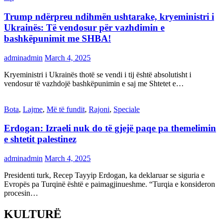
Trump ndërpreu ndihmën ushtarake, kryeministri i
Ukrainës: Të vendosur për vazhdimin e
bashkëpunimit me SHBA!
adminadmin
March 4, 2025
Kryeministri i Ukrainës thotë se vendi i tij është absolutisht i
vendosur të vazhdojë bashkëpunimin e saj me Shtetet e…
Bota
,
Lajme
,
Më të fundit
,
Rajoni
,
Speciale
Erdogan: Izraeli nuk do të gjejë paqe pa themelimin
e shtetit palestinez
adminadmin
March 4, 2025
Presidenti turk, Recep Tayyip Erdogan, ka deklaruar se siguria e
Evropës pa Turqinë është e paimagjinueshme. “Turqia e konsideron
procesin…
KULTURË