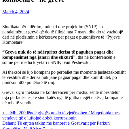
March 4, 2024
Sindikata për ndërtim, industri dhe projektim (SNIP) ka
paralajmëruar grevë që do të fillojë nga 7 marsi dhe do të vazhdojë
deri në plotësimin e kërkesave për pagat e punonjësve të “Pyjeve
Kombëtare”.
“Greva nuk do të ndërpritet derisa të paguhen pagat dhe
kompensimet nga janari dhe shkurti”,
tha në konferencën e
sotme për media kryetari i SNIP, Ivan Peshevski.
Ai theksoi se kjo kompani po përballet me momente jashtëzakonisht
të vështira dhe derisa nuk janë paguar pagat dhe kontributet, po
punëson 400 punëtorë të rinj.
Greva, siç u theksua në konferencën për media, është mbështetur
nga përfaqësuesit e sindikatës nga të gjitha degët e kësaj kompanie
në mbarë vendin.
Post
⟵
Mbi 200 lëndë gjyqësore do të vjetërsohen / Maqedonia mes
vendeve që e luftojnë dobët korrupsionin
navigation
Dehari: Të enjten takim me banorët e Gostivarit për Parkun
Kombëtar “Mali Sharr”
⟶