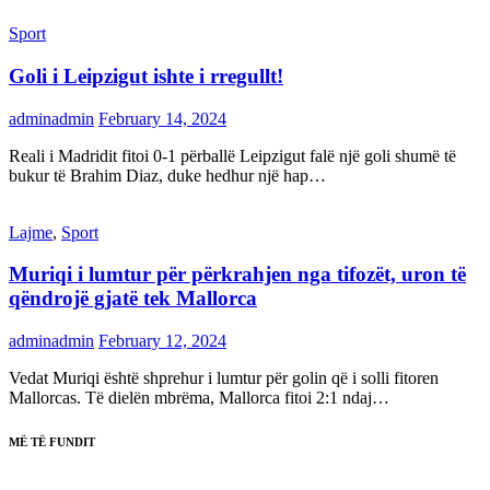
Sport
Goli i Leipzigut ishte i rregullt!
adminadmin
February 14, 2024
Reali i Madridit fitoi 0-1 përballë Leipzigut falë një goli shumë të
bukur të Brahim Diaz, duke hedhur një hap…
Lajme
,
Sport
Muriqi i lumtur për përkrahjen nga tifozët, uron të
qëndrojë gjatë tek Mallorca
adminadmin
February 12, 2024
Vedat Muriqi është shprehur i lumtur për golin që i solli fitoren
Mallorcas. Të dielën mbrëma, Mallorca fitoi 2:1 ndaj…
MË TË FUNDIT