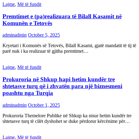
Lajme
,
Më të fundit
Premtimet e (pa)realizuara të Bilall Kasamit në
Komunën e Tetovës
adminadmin
October 5, 2025
Kryetari i Komunës së Tetovës, Bilall Kasami, gjatë mandatit të tij të
parë nuk i ka realizuar të gjitha premtimet…
Lajme
,
Më të fundit
Prokuroria në Shkup hapi hetim kundër tre
shtetasve turq që i zhvatën para një biznesmeni
poashtu nga Turqia
adminadmin
October 1, 2025
Prokuroria Themelore Publike në Shkup ka nisur hetim kundër tre
shtetasve turq të cilët dyshohet se duke përdorur kërcënime për…
Lajme
,
Më të fundit