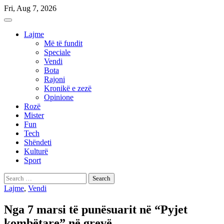
Skip
Fri, Aug 7, 2026
to
content
Lajme
Më të fundit
Speciale
Vendi
Bota
Rajoni
Kronikë e zezë
Opinione
Rozë
Mister
Fun
Tech
Shëndeti
Kulturë
Sport
Search
for:
Lajme
,
Vendi
Nga 7 marsi të punësuarit në “Pyjet
kombëtare” në grevë