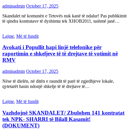
adminadmin
October 17, 2025
Skandalet në komunën e Tetovës nuk kanë të ndalur! Pas publikimit
të qindra kontratave të dyshimta tek XHOB2011, tashmë janë…
Lajme
,
Më të fundit
Avokati i Popullit hapi linjë telefonike për
raportimin e shkeljeve të të drejtave të votimit në
RMV
adminadmin
October 17, 2025
Nëse të dielën, në ditën e raundit të parë të zgjedhjeve lokale,
qytetarët hasin ndonjë shkelje të të drejtave të…
Lajme
,
Më të fundit
Vazhdojnē SKANDALET/ Zbulohen 141 kontratat
tek NPK- SHARRI të Bilall Kasamit!
(DOKUMENT)