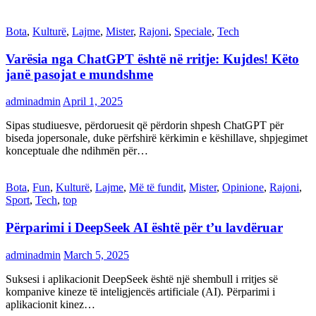
Bota
,
Kulturë
,
Lajme
,
Mister
,
Rajoni
,
Speciale
,
Tech
Varësia nga ChatGPT është në rritje: Kujdes! Këto
janë pasojat e mundshme
adminadmin
April 1, 2025
Sipas studiuesve, përdoruesit që përdorin shpesh ChatGPT për
biseda jopersonale, duke përfshirë kërkimin e këshillave, shpjegimet
konceptuale dhe ndihmën për…
Bota
,
Fun
,
Kulturë
,
Lajme
,
Më të fundit
,
Mister
,
Opinione
,
Rajoni
,
Sport
,
Tech
,
top
Përparimi i DeepSeek AI është për t’u lavdëruar
adminadmin
March 5, 2025
Suksesi i aplikacionit DeepSeek është një shembull i rritjes së
kompanive kineze të inteligjencës artificiale (AI). Përparimi i
aplikacionit kinez…