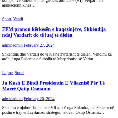
kompanive kineze të inteligjencës artificiale (AI). Përparimi i
aplikacionit kinez…
Sport
,
Vendi
FFM pranon kërkesën e kuqezinjëve, Shkëndija
ndaj Vardarit do të luaj të dielën
adminadmin
February 27, 2024
Shkëndija dhe Vardari do të luajnë zyrtarisht të dielën. Vendimi ka
ardhur nga Federata e futbollit të Maqedonisë së Veriut…
Lajme
,
Sport
Ja Kush E Bindi Presidentin E Vllaznisë Për Të
Marrë Qatip Osmanin
adminadmin
February 20, 2024
Skuadra e njohur shqiptare e Vllaznisë nga Shkodra, me 30 tetor në
postin e trajnerit zyrtarizoi strategun tetovar, Qatip Osmani.…