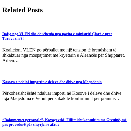
Related Posts
Dalja nga VLEN dhe dorëheqja nga pozita e ministrit! Çfarë e pret
Taravarin ?!
Koalicioni VLEN po përballet me një tension të brendshëm të
shkaktuar nga mospajtimet me kryetarin e Aleancës për Shqiptarët,
Arben…
Kosova e ndaloi importin e deleve dhe dhive nga Maqedonia
Përkohësisht është ndaluar importi në Kosovë i deleve dhe dhive
nga Maqedonia e Veriut për shkak të konfirmimit për praninë…
“Dokumentet personale”, Kovaçevski: Fillimisht konsultim me Greqinë, më
pas procedurë për shtyrjen e afatit