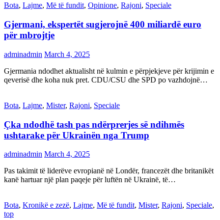
Bota
,
Lajme
,
Më të fundit
,
Opinione
,
Rajoni
,
Speciale
Gjermani, ekspertët sugjerojnë 400 miliardë euro
për mbrojtje
adminadmin
March 4, 2025
Gjermania ndodhet aktualisht në kulmin e përpjekjeve për krijimin e
qeverisë dhe koha nuk pret. CDU/CSU dhe SPD po vazhdojnë…
Bota
,
Lajme
,
Mister
,
Rajoni
,
Speciale
Çka ndodhë tash pas ndërprerjes së ndihmës
ushtarake për Ukrainën nga Trump
adminadmin
March 4, 2025
Pas takimit të liderëve evropianë në Londër, francezët dhe britanikët
kanë hartuar një plan paqeje për luftën në Ukrainë, të…
Bota
,
Kronikë e zezë
,
Lajme
,
Më të fundit
,
Mister
,
Rajoni
,
Speciale
,
top