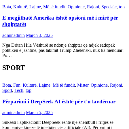
Bota
,
Kulturë
,
Lajme
,
Më të fundit
,
Opinione
,
Rajoni
,
Speciale
,
top
E megjithatë Amerika është opsioni më i mirë për
shqiptarët
adminadmin
March 3, 2025
Nga Dritan Hila Vështirë se ndonjë shqiptar që ndjek sadopak
politikën e jashtme, pas takimit Trump-Zhelenski, nuk ka menduar:
Po…
SPORT
Bota
,
Fun
,
Kulturë
,
Lajme
,
Më të fundit
,
Mister
,
Opinione
,
Rajoni
,
Sport
,
Tech
,
top
Përparimi i DeepSeek AI është për t’u lavdëruar
adminadmin
March 5, 2025
Suksesi i aplikacionit DeepSeek është një shembull i rritjes së
kompanive kineze të inteligjencës artificiale (AI). Përparimi i