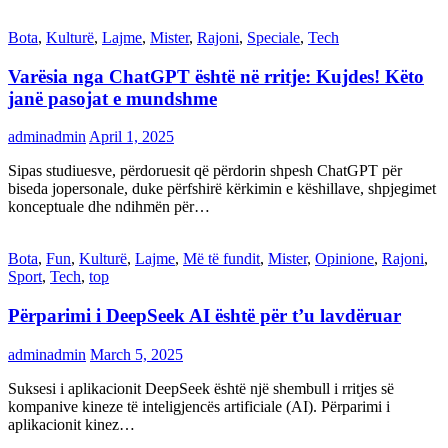
Bota
,
Kulturë
,
Lajme
,
Mister
,
Rajoni
,
Speciale
,
Tech
Varësia nga ChatGPT është në rritje: Kujdes! Këto
janë pasojat e mundshme
adminadmin
April 1, 2025
Sipas studiuesve, përdoruesit që përdorin shpesh ChatGPT për
biseda jopersonale, duke përfshirë kërkimin e këshillave, shpjegimet
konceptuale dhe ndihmën për…
Bota
,
Fun
,
Kulturë
,
Lajme
,
Më të fundit
,
Mister
,
Opinione
,
Rajoni
,
Sport
,
Tech
,
top
Përparimi i DeepSeek AI është për t’u lavdëruar
adminadmin
March 5, 2025
Suksesi i aplikacionit DeepSeek është një shembull i rritjes së
kompanive kineze të inteligjencës artificiale (AI). Përparimi i
aplikacionit kinez…