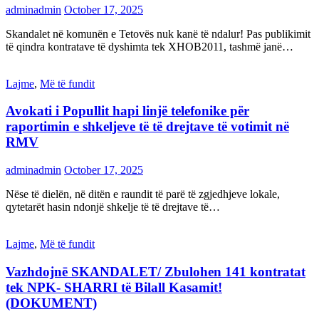
adminadmin
October 17, 2025
Skandalet në komunën e Tetovës nuk kanë të ndalur! Pas publikimit
të qindra kontratave të dyshimta tek XHOB2011, tashmë janë…
Lajme
,
Më të fundit
Avokati i Popullit hapi linjë telefonike për
raportimin e shkeljeve të të drejtave të votimit në
RMV
adminadmin
October 17, 2025
Nëse të dielën, në ditën e raundit të parë të zgjedhjeve lokale,
qytetarët hasin ndonjë shkelje të të drejtave të…
Lajme
,
Më të fundit
Vazhdojnē SKANDALET/ Zbulohen 141 kontratat
tek NPK- SHARRI të Bilall Kasamit!
(DOKUMENT)