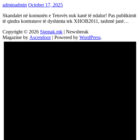
adminadmin
October 17, 2025
Skandalet në komunën e Tetovës nuk kanë të ndalur! Pas publikimit
të qindra kontratave të dyshimta tek XHOB2011, tashmë janë…
Copyright © 2026
Sigmak.mk
| Newsbreak
Magazine by
Ascendoor
| Powered by
WordPress
.