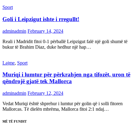
Sport
Goli i Leipzigut ishte i rregullt!
adminadmin
February 14, 2024
Reali i Madridit fitoi 0-1 përballë Leipzigut falë një goli shumë të
bukur të Brahim Diaz, duke hedhur një hap…
Lajme
,
Sport
Muriqi i lumtur për përkrahjen nga tifozët, uron të
qëndrojë gjatë tek Mallorca
adminadmin
February 12, 2024
Vedat Muriqi është shprehur i lumtur për golin që i solli fitoren
Mallorcas. Të dielën mbrëma, Mallorca fitoi 2:1 ndaj…
MË TË FUNDIT