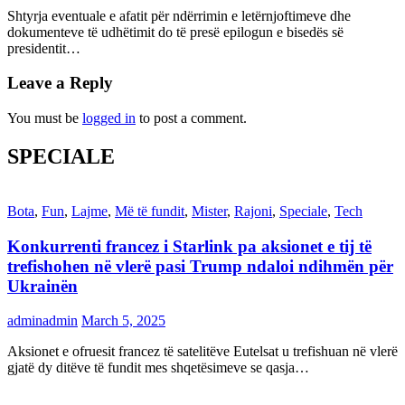
Shtyrja eventuale e afatit për ndërrimin e letërnjoftimeve dhe
dokumenteve të udhëtimit do të presë epilogun e bisedës së
presidentit…
Leave a Reply
You must be
logged in
to post a comment.
SPECIALE
Bota
,
Fun
,
Lajme
,
Më të fundit
,
Mister
,
Rajoni
,
Speciale
,
Tech
Konkurrenti francez i Starlink pa aksionet e tij të
trefishohen në vlerë pasi Trump ndaloi ndihmën për
Ukrainën
adminadmin
March 5, 2025
Aksionet e ofruesit francez të satelitëve Eutelsat u trefishuan në vlerë
gjatë dy ditëve të fundit mes shqetësimeve se qasja…