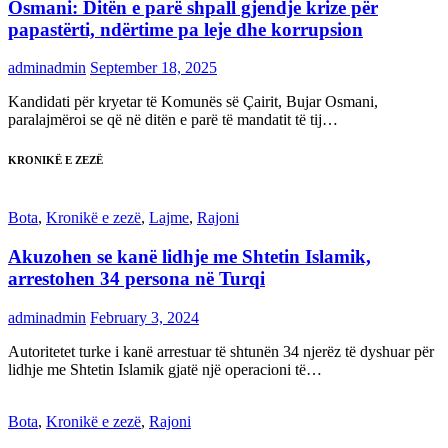
Osmani: Ditën e parë shpall gjendje krize për
papastërti, ndërtime pa leje dhe korrupsion
adminadmin
September 18, 2025
Kandidati për kryetar të Komunës së Çairit, Bujar Osmani,
paralajmëroi se që në ditën e parë të mandatit të tij…
KRONIKË E ZEZË
Bota
,
Kronikë e zezë
,
Lajme
,
Rajoni
Akuzohen se kanë lidhje me Shtetin Islamik,
arrestohen 34 persona në Turqi
adminadmin
February 3, 2024
Autoritetet turke i kanë arrestuar të shtunën 34 njerëz të dyshuar për
lidhje me Shtetin Islamik gjatë një operacioni të…
Bota
,
Kronikë e zezë
,
Rajoni