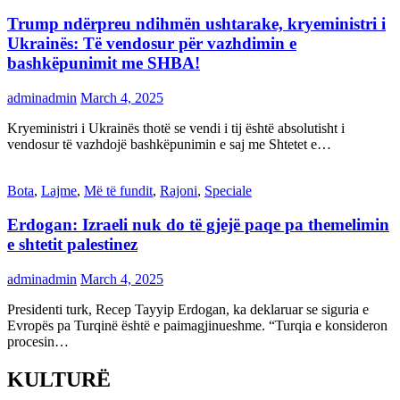
Trump ndërpreu ndihmën ushtarake, kryeministri i
Ukrainës: Të vendosur për vazhdimin e
bashkëpunimit me SHBA!
adminadmin
March 4, 2025
Kryeministri i Ukrainës thotë se vendi i tij është absolutisht i
vendosur të vazhdojë bashkëpunimin e saj me Shtetet e…
Bota
,
Lajme
,
Më të fundit
,
Rajoni
,
Speciale
Erdogan: Izraeli nuk do të gjejë paqe pa themelimin
e shtetit palestinez
adminadmin
March 4, 2025
Presidenti turk, Recep Tayyip Erdogan, ka deklaruar se siguria e
Evropës pa Turqinë është e paimagjinueshme. “Turqia e konsideron
procesin…
KULTURË