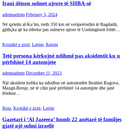
Irani dënon sulmet ajrore të SHBA-së
adminadmin
February 3, 2024
Në qytetin al-Ka’im, rreth 350 km në veriperëndim të Bagdadit,
gjithçka që ka mbetur pas sulmeve ajrore të Uashingtonit është…
Kronikë e zezë
,
Lajme
,
Rajoni
Tetë persona kërkojnë ndihmë pas aksidentit ku u
përfshinë 14 automjete
adminadmin
December 11, 2023
Një aksident trafiku ka ndodhur në autostradën Ibrahim Rugova,
Mazgit-Bresje, në të cilin janë përfshirë 14 automjete dhe janë
lënduar…
Bota
,
Kronikë e zezë
,
Lajme
Gazetari i ‘Al Jazeera’ humb 22 anëtarë të familjes
gjatë një sulmi izraelit