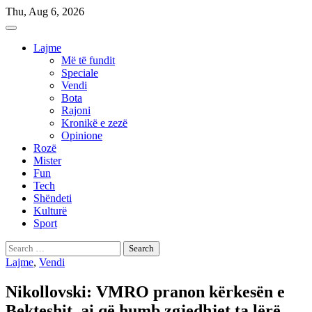
Skip
Thu, Aug 6, 2026
to
content
Lajme
Më të fundit
Speciale
Vendi
Bota
Rajoni
Kronikë e zezë
Opinione
Rozë
Mister
Fun
Tech
Shëndeti
Kulturë
Sport
Search
for:
Lajme
,
Vendi
Nikollovski: VMRO pranon kërkesën e
Bekteshit, ai që humb zgjedhjet ta lërë