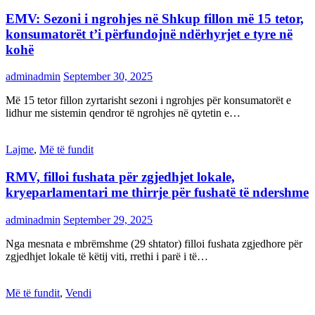
EMV: Sezoni i ngrohjes në Shkup fillon më 15 tetor,
konsumatorët t’i përfundojnë ndërhyrjet e tyre në
kohë
adminadmin
September 30, 2025
Më 15 tetor fillon zyrtarisht sezoni i ngrohjes për konsumatorët e
lidhur me sistemin qendror të ngrohjes në qytetin e…
Lajme
,
Më të fundit
RMV, filloi fushata për zgjedhjet lokale,
kryeparlamentari me thirrje për fushatë të ndershme
adminadmin
September 29, 2025
Nga mesnata e mbrëmshme (29 shtator) filloi fushata zgjedhore për
zgjedhjet lokale të këtij viti, rrethi i parë i të…
Më të fundit
,
Vendi