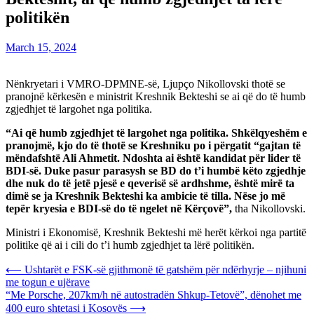
politikën
March 15, 2024
Nënkryetari i VMRO-DPMNE-së, Ljupço Nikollovski thotë se
pranojnë kërkesën e ministrit Kreshnik Bekteshi se ai që do të humb
zgjedhjet të largohet nga politika.
“Ai që humb zgjedhjet të largohet nga politika. Shkëlqyeshëm e
pranojmë, kjo do të thotë se Kreshniku po i përgatit “gajtan të
mëndafshtë Ali Ahmetit. Ndoshta ai është kandidat për lider të
BDI-së. Duke pasur parasysh se BD do t’i humbë këto zgjedhje
dhe nuk do të jetë pjesë e qeverisë së ardhshme, është mirë ta
dimë se ja Kreshnik Bekteshi ka ambicie të tilla. Nëse jo më
tepër kryesia e BDI-së do të ngelet në Kërçovë”,
tha Nikollovski.
Ministri i Ekonomisë, Kreshnik Bekteshi më herët kërkoi nga partitë
politike që ai i cili do t’i humb zgjedhjet ta lërë politikën.
Post
⟵
Ushtarët e FSK-së gjithmonë të gatshëm për ndërhyrje – njihuni
me togun e ujërave
navigation
“Me Porsche, 207km/h në autostradën Shkup-Tetovë”, dënohet me
400 euro shtetasi i Kosovës
⟶