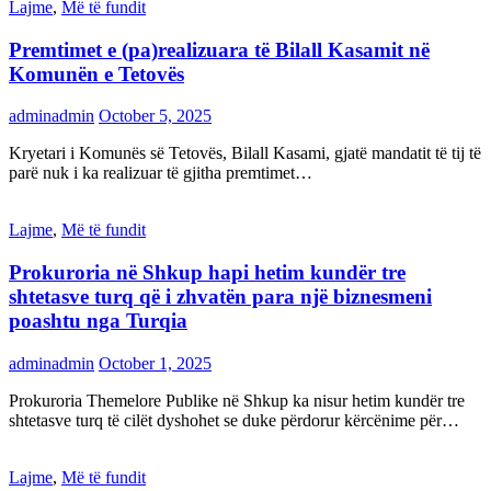
Lajme
,
Më të fundit
Premtimet e (pa)realizuara të Bilall Kasamit në
Komunën e Tetovës
adminadmin
October 5, 2025
Kryetari i Komunës së Tetovës, Bilall Kasami, gjatë mandatit të tij të
parë nuk i ka realizuar të gjitha premtimet…
Lajme
,
Më të fundit
Prokuroria në Shkup hapi hetim kundër tre
shtetasve turq që i zhvatën para një biznesmeni
poashtu nga Turqia
adminadmin
October 1, 2025
Prokuroria Themelore Publike në Shkup ka nisur hetim kundër tre
shtetasve turq të cilët dyshohet se duke përdorur kërcënime për…
Lajme
,
Më të fundit