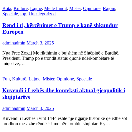
Bota
,
Kulturë
,
Lajme
,
Më të fundit
,
Mister
,
Opinione
,
Rajoni
,
Speciale
,
top
,
Uncategorized
Rend i ri, kërcënimet e Trump e kanë shkundur
Europën
adminadmin
March 3, 2025
Nga Preç Zogaj Me rikthimin e bujshëm në Shtëpinë e Bardhë,
Presidenti Tramp po e trondit status-quonë ndërkombëtare të
miqësive,…
Fun
,
Kulturë
,
Lajme
,
Mister
,
Opinione
,
Speciale
Kuvendi i Lezhës dhe konteksti aktual gjeopolitik i
shqiptarëve
adminadmin
March 3, 2025
Kuvendi i Lezhës i vitit 1444 është një ngjarje historike që edhe sot
prodhon mesazhe rëndësishme për kombin shqiptar. Ky…