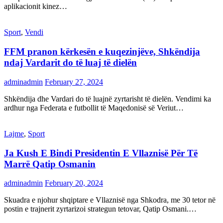
aplikacionit kinez…
Sport
,
Vendi
FFM pranon kërkesën e kuqezinjëve, Shkëndija
ndaj Vardarit do të luaj të dielën
adminadmin
February 27, 2024
Shkëndija dhe Vardari do të luajnë zyrtarisht të dielën. Vendimi ka
ardhur nga Federata e futbollit të Maqedonisë së Veriut…
Lajme
,
Sport
Ja Kush E Bindi Presidentin E Vllaznisë Për Të
Marrë Qatip Osmanin
adminadmin
February 20, 2024
Skuadra e njohur shqiptare e Vllaznisë nga Shkodra, me 30 tetor në
postin e trajnerit zyrtarizoi strategun tetovar, Qatip Osmani.…