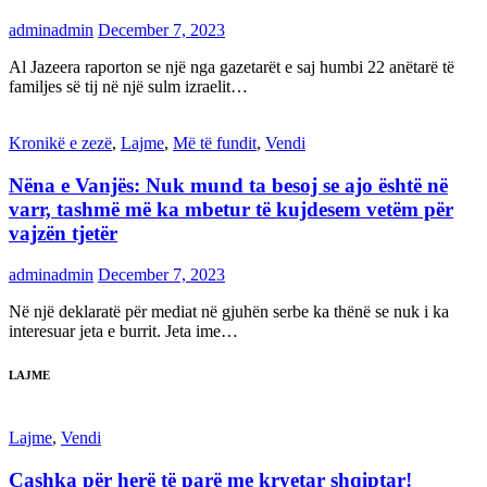
adminadmin
December 7, 2023
Al Jazeera raporton se një nga gazetarët e saj humbi 22 anëtarë të
familjes së tij në një sulm izraelit…
Kronikë e zezë
,
Lajme
,
Më të fundit
,
Vendi
Nëna e Vanjës: Nuk mund ta besoj se ajo është në
varr, tashmë më ka mbetur të kujdesem vetëm për
vajzën tjetër
adminadmin
December 7, 2023
Në një deklaratë për mediat në gjuhën serbe ka thënë se nuk i ka
interesuar jeta e burrit. Jeta ime…
LAJME
Lajme
,
Vendi
Çashka për herë të parë me kryetar shqiptar!