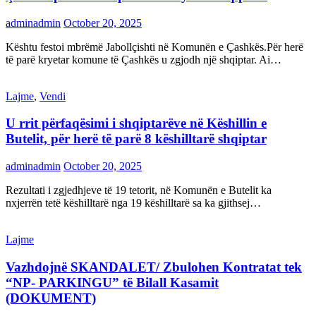
adminadmin
October 20, 2025
Kështu festoi mbrëmë Jabollçishti në Komunën e Çashkës.Për herë
të parë kryetar komune të Çashkës u zgjodh një shqiptar. Ai…
Lajme
,
Vendi
U rrit përfaqësimi i shqiptarëve në Këshillin e
Butelit, për herë të parë 8 këshilltarë shqiptar
adminadmin
October 20, 2025
Rezultati i zgjedhjeve të 19 tetorit, në Komunën e Butelit ka
nxjerrën tetë këshilltarë nga 19 këshilltarë sa ka gjithsej…
Lajme
Vazhdojnë SKANDALET/ Zbulohen Kontratat tek
“NP- PARKINGU” të Bilall Kasamit
(DOKUMENT)