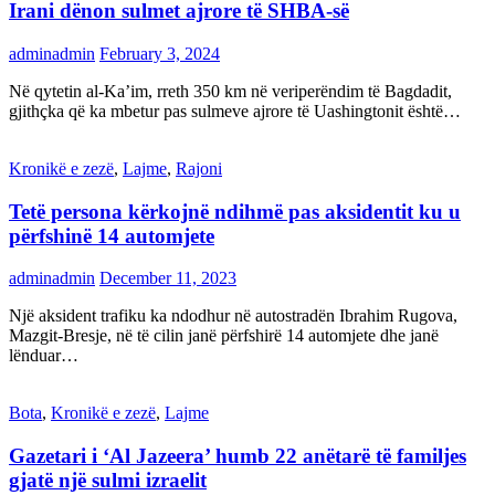
Irani dënon sulmet ajrore të SHBA-së
adminadmin
February 3, 2024
Në qytetin al-Ka’im, rreth 350 km në veriperëndim të Bagdadit,
gjithçka që ka mbetur pas sulmeve ajrore të Uashingtonit është…
Kronikë e zezë
,
Lajme
,
Rajoni
Tetë persona kërkojnë ndihmë pas aksidentit ku u
përfshinë 14 automjete
adminadmin
December 11, 2023
Një aksident trafiku ka ndodhur në autostradën Ibrahim Rugova,
Mazgit-Bresje, në të cilin janë përfshirë 14 automjete dhe janë
lënduar…
Bota
,
Kronikë e zezë
,
Lajme
Gazetari i ‘Al Jazeera’ humb 22 anëtarë të familjes
gjatë një sulmi izraelit