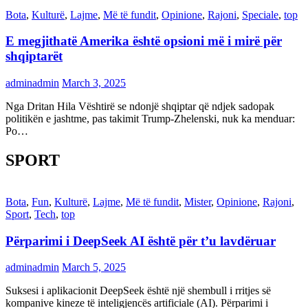
Bota
,
Kulturë
,
Lajme
,
Më të fundit
,
Opinione
,
Rajoni
,
Speciale
,
top
E megjithatë Amerika është opsioni më i mirë për
shqiptarët
adminadmin
March 3, 2025
Nga Dritan Hila Vështirë se ndonjë shqiptar që ndjek sadopak
politikën e jashtme, pas takimit Trump-Zhelenski, nuk ka menduar:
Po…
SPORT
Bota
,
Fun
,
Kulturë
,
Lajme
,
Më të fundit
,
Mister
,
Opinione
,
Rajoni
,
Sport
,
Tech
,
top
Përparimi i DeepSeek AI është për t’u lavdëruar
adminadmin
March 5, 2025
Suksesi i aplikacionit DeepSeek është një shembull i rritjes së
kompanive kineze të inteligjencës artificiale (AI). Përparimi i