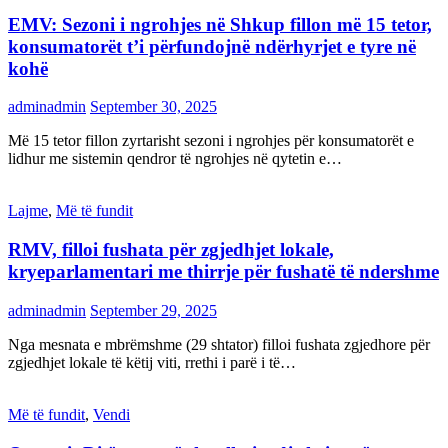
EMV: Sezoni i ngrohjes në Shkup fillon më 15 tetor,
konsumatorët t’i përfundojnë ndërhyrjet e tyre në
kohë
adminadmin
September 30, 2025
Më 15 tetor fillon zyrtarisht sezoni i ngrohjes për konsumatorët e
lidhur me sistemin qendror të ngrohjes në qytetin e…
Lajme
,
Më të fundit
RMV, filloi fushata për zgjedhjet lokale,
kryeparlamentari me thirrje për fushatë të ndershme
adminadmin
September 29, 2025
Nga mesnata e mbrëmshme (29 shtator) filloi fushata zgjedhore për
zgjedhjet lokale të këtij viti, rrethi i parë i të…
Më të fundit
,
Vendi