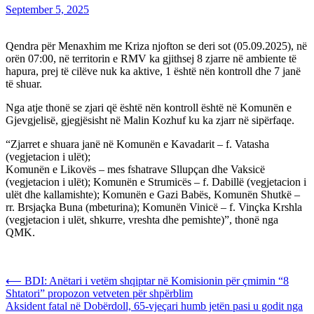
September 5, 2025
Qendra për Menaxhim me Kriza njofton se deri sot (05.09.2025), në
orën 07:00, në territorin e RMV ka gjithsej 8 zjarre në ambiente të
hapura, prej të cilëve nuk ka aktive, 1 është nën kontroll dhe 7 janë
të shuar.
Nga atje thonë se zjari që është nën kontroll është në Komunën e
Gjevgjelisë, gjegjësisht në Malin Kozhuf ku ka zjarr në sipërfaqe.
“Zjarret e shuara janë në Komunën e Kavadarit – f. Vatasha
(vegjetacion i ulët);
Komunën e Likovës – mes fshatrave Sllupçan dhe Vaksicë
(vegjetacion i ulët); Komunën e Strumicës – f. Dabillë (vegjetacion i
ulët dhe kallamishte); Komunën e Gazi Babës, Komunën Shutkë –
rr. Brsjaçka Buna (mbeturina); Komunën Vinicë – f. Vinçka Krshla
(vegjetacion i ulët, shkurre, vreshta dhe pemishte)”, thonë nga
QMK.
Post
⟵
BDI: Anëtari i vetëm shqiptar në Komisionin për çmimin “8
Shtatori” propozon vetveten për shpërblim
navigation
Aksident fatal në Dobërdoll, 65-vjeçari humb jetën pasi u godit nga