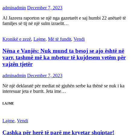
adminadmin
December 7, 2023
Al Jazeera raporton se një nga gazetarët e saj humbi 22 anëtarë të
familjes së tij në një sulm izraelit…
Kronikë e zezë
,
Lajme
,
Më të fundit
,
Vendi
Nëna e Vanjës: Nuk mund ta besoj se ajo është në
varr, tashmë më ka mbetur të kujdesem vetëm për
vajzën tjetër
adminadmin
December 7, 2023
Në një deklaratë për mediat në gjuhën serbe ka thënë se nuk i ka
interesuar jeta e burrit. Jeta ime…
LAJME
Lajme
,
Vendi
Çashka për herë të parë me kryetar shqiptar!