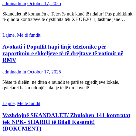
adminadmin
October 17, 2025
Skandalet në komunën e Tetovës nuk kanë të ndalur! Pas publikimit
të qindra kontratave të dyshimta tek XHOB2011, tashmë janë…
Lajme
,
Më të fundit
Avokati i Popullit hapi linjë telefonike për
raportimin e shkeljeve të të drejtave të votimit në
RMV
adminadmin
October 17, 2025
Nëse të dielën, në ditën e raundit të parë të zgjedhjeve lokale,
qytetarët hasin ndonjë shkelje të të drejtave të…
Lajme
,
Më të fundit
Vazhdojnē SKANDALET/ Zbulohen 141 kontratat
tek NPK- SHARRI të Bilall Kasamit!
(DOKUMENT)