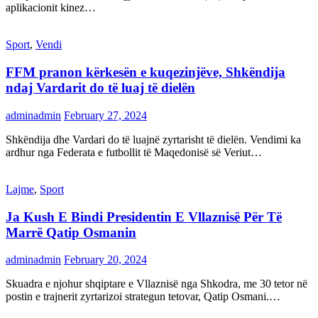
aplikacionit kinez…
Sport
,
Vendi
FFM pranon kërkesën e kuqezinjëve, Shkëndija
ndaj Vardarit do të luaj të dielën
adminadmin
February 27, 2024
Shkëndija dhe Vardari do të luajnë zyrtarisht të dielën. Vendimi ka
ardhur nga Federata e futbollit të Maqedonisë së Veriut…
Lajme
,
Sport
Ja Kush E Bindi Presidentin E Vllaznisë Për Të
Marrë Qatip Osmanin
adminadmin
February 20, 2024
Skuadra e njohur shqiptare e Vllaznisë nga Shkodra, me 30 tetor në
postin e trajnerit zyrtarizoi strategun tetovar, Qatip Osmani.…