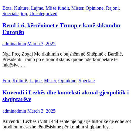
Bota
,
Kulturë
,
Lajme
,
Më të fundit
,
Mister
,
Opinione
,
Rajoni
,
Speciale
,
top
,
Uncategorized
Rend i ri, kërcënimet e Trump e kanë shkundur
Europën
adminadmin
March 3, 2025
Nga Preç Zogaj Me rikthimin e bujshëm në Shtëpinë e Bardhë,
Presidenti Tramp po e trondit status-quonë ndërkombëtare të
miqësive,…
Fun
,
Kulturë
,
Lajme
,
Mister
,
Opinione
,
Speciale
Kuvendi i Lezhës dhe konteksti aktual gjeopolitik i
shqiptarëve
adminadmin
March 3, 2025
Kuvendi i Lezhës i vitit 1444 është një ngjarje historike që edhe sot
prodhon mesazhe rëndësishme për kombin shqiptar. Ky…