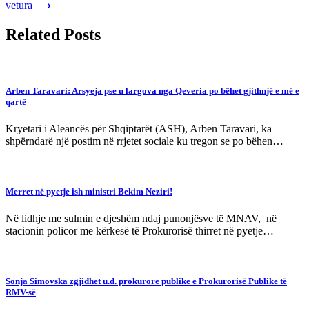
vetura
⟶
Related Posts
Arben Taravari: Arsyeja pse u largova nga Qeveria po bëhet gjithnjë e më e
qartë
Kryetari i Aleancës për Shqiptarët (ASH), Arben Taravari, ka
shpërndarë një postim në rrjetet sociale ku tregon se po bëhen…
Merret në pyetje ish ministri Bekim Neziri!
Në lidhje me sulmin e djeshëm ndaj punonjësve të MNAV, në
stacionin policor me kërkesë të Prokurorisë thirret në pyetje…
Sonja Simovska zgjidhet u.d. prokurore publike e Prokurorisë Publike të
RMV-së