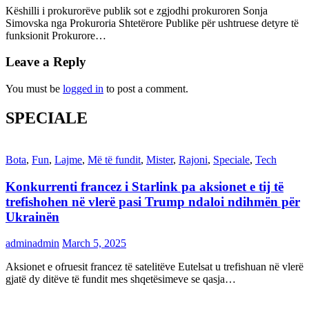
Këshilli i prokurorëve publik sot e zgjodhi prokuroren Sonja
Simovska nga Prokuroria Shtetërore Publike për ushtruese detyre të
funksionit Prokurore…
Leave a Reply
You must be
logged in
to post a comment.
SPECIALE
Bota
,
Fun
,
Lajme
,
Më të fundit
,
Mister
,
Rajoni
,
Speciale
,
Tech
Konkurrenti francez i Starlink pa aksionet e tij të
trefishohen në vlerë pasi Trump ndaloi ndihmën për
Ukrainën
adminadmin
March 5, 2025
Aksionet e ofruesit francez të satelitëve Eutelsat u trefishuan në vlerë
gjatë dy ditëve të fundit mes shqetësimeve se qasja…