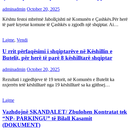
adminadmin
October 20, 2025
Kështu festoi mbrëmë Jabollçishti në Komunën e Çashkës.Për herë
të parë kryetar komune të Çashkës u zgjodh një shqiptar. Ai…
Lajme
,
Vendi
U rrit përfaqësimi i shqiptarëve në Këshillin e
Butelit, për herë të parë 8 këshilltarë shqiptar
adminadmin
October 20, 2025
Rezultati i zgjedhjeve të 19 tetorit, në Komunën e Butelit ka
nxjerrën tetë këshilltarë nga 19 këshilltarë sa ka gjithsej…
Lajme
Vazhdojnë SKANDALET/ Zbulohen Kontratat tek
“NP- PARKINGU” të Bilall Kasamit
(DOKUMENT)