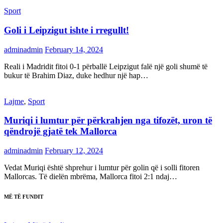
Sport
Goli i Leipzigut ishte i rregullt!
adminadmin
February 14, 2024
Reali i Madridit fitoi 0-1 përballë Leipzigut falë një goli shumë të
bukur të Brahim Diaz, duke hedhur një hap…
Lajme
,
Sport
Muriqi i lumtur për përkrahjen nga tifozët, uron të
qëndrojë gjatë tek Mallorca
adminadmin
February 12, 2024
Vedat Muriqi është shprehur i lumtur për golin që i solli fitoren
Mallorcas. Të dielën mbrëma, Mallorca fitoi 2:1 ndaj…
MË TË FUNDIT