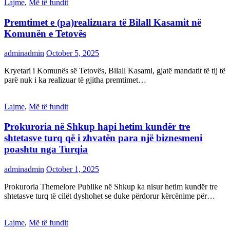
Lajme
,
Më të fundit
Premtimet e (pa)realizuara të Bilall Kasamit në
Komunën e Tetovës
adminadmin
October 5, 2025
Kryetari i Komunës së Tetovës, Bilall Kasami, gjatë mandatit të tij të
parë nuk i ka realizuar të gjitha premtimet…
Lajme
,
Më të fundit
Prokuroria në Shkup hapi hetim kundër tre
shtetasve turq që i zhvatën para një biznesmeni
poashtu nga Turqia
adminadmin
October 1, 2025
Prokuroria Themelore Publike në Shkup ka nisur hetim kundër tre
shtetasve turq të cilët dyshohet se duke përdorur kërcënime për…
Lajme
,
Më të fundit