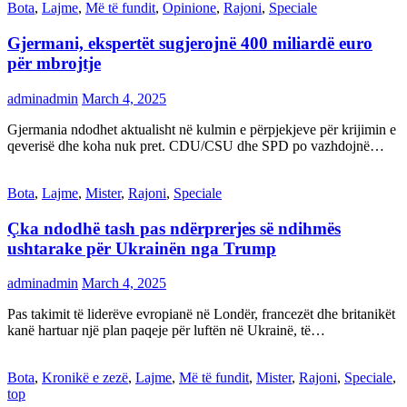
Bota
,
Lajme
,
Më të fundit
,
Opinione
,
Rajoni
,
Speciale
Gjermani, ekspertët sugjerojnë 400 miliardë euro
për mbrojtje
adminadmin
March 4, 2025
Gjermania ndodhet aktualisht në kulmin e përpjekjeve për krijimin e
qeverisë dhe koha nuk pret. CDU/CSU dhe SPD po vazhdojnë…
Bota
,
Lajme
,
Mister
,
Rajoni
,
Speciale
Çka ndodhë tash pas ndërprerjes së ndihmës
ushtarake për Ukrainën nga Trump
adminadmin
March 4, 2025
Pas takimit të liderëve evropianë në Londër, francezët dhe britanikët
kanë hartuar një plan paqeje për luftën në Ukrainë, të…
Bota
,
Kronikë e zezë
,
Lajme
,
Më të fundit
,
Mister
,
Rajoni
,
Speciale
,
top