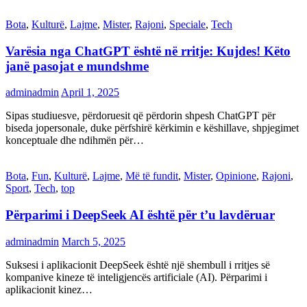
Bota
,
Kulturë
,
Lajme
,
Mister
,
Rajoni
,
Speciale
,
Tech
Varësia nga ChatGPT është në rritje: Kujdes! Këto
janë pasojat e mundshme
adminadmin
April 1, 2025
Sipas studiuesve, përdoruesit që përdorin shpesh ChatGPT për
biseda jopersonale, duke përfshirë kërkimin e këshillave, shpjegimet
konceptuale dhe ndihmën për…
Bota
,
Fun
,
Kulturë
,
Lajme
,
Më të fundit
,
Mister
,
Opinione
,
Rajoni
,
Sport
,
Tech
,
top
Përparimi i DeepSeek AI është për t’u lavdëruar
adminadmin
March 5, 2025
Suksesi i aplikacionit DeepSeek është një shembull i rritjes së
kompanive kineze të inteligjencës artificiale (AI). Përparimi i
aplikacionit kinez…