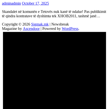
adminadmin
October 17, 2025
Skandalet në komunën e Tetovës nuk kanë të ndalur! Pas publikimit
të qindra kontratave të dyshimta tek XHOB2011, tashmë janë…
Copyright © 2026
Sigmak.mk
| Newsbreak
Magazine by
Ascendoor
| Powered by
WordPress
.