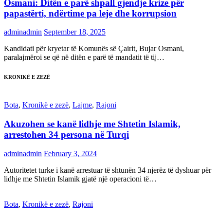
Osmani: Ditën e parë shpall gjendje krize për
papastërti, ndërtime pa leje dhe korrupsion
adminadmin
September 18, 2025
Kandidati për kryetar të Komunës së Çairit, Bujar Osmani,
paralajmëroi se që në ditën e parë të mandatit të tij…
KRONIKË E ZEZË
Bota
,
Kronikë e zezë
,
Lajme
,
Rajoni
Akuzohen se kanë lidhje me Shtetin Islamik,
arrestohen 34 persona në Turqi
adminadmin
February 3, 2024
Autoritetet turke i kanë arrestuar të shtunën 34 njerëz të dyshuar për
lidhje me Shtetin Islamik gjatë një operacioni të…
Bota
,
Kronikë e zezë
,
Rajoni