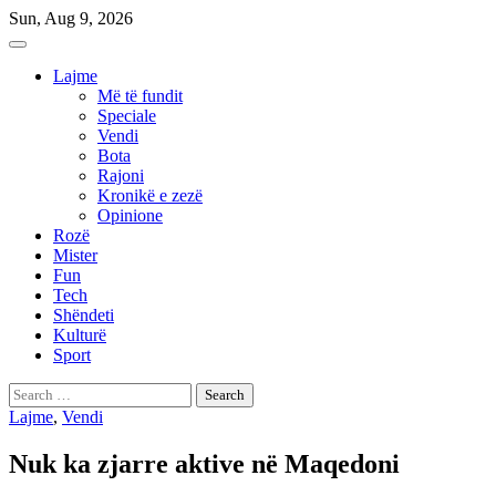
Skip
Sun, Aug 9, 2026
to
content
Lajme
Më të fundit
Speciale
Vendi
Bota
Rajoni
Kronikë e zezë
Opinione
Rozë
Mister
Fun
Tech
Shëndeti
Kulturë
Sport
Search
for:
Lajme
,
Vendi
Nuk ka zjarre aktive në Maqedoni