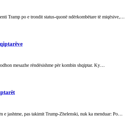
enti Tramp po e trondit status-quonë ndërkombëtare të miqësive,…
hqiptarëve
ot prodhon mesazhe rëndësishme për kombin shqiptar. Ky…
iptarët
kën e jashtme, pas takimit Trump-Zhelenski, nuk ka menduar: Po…