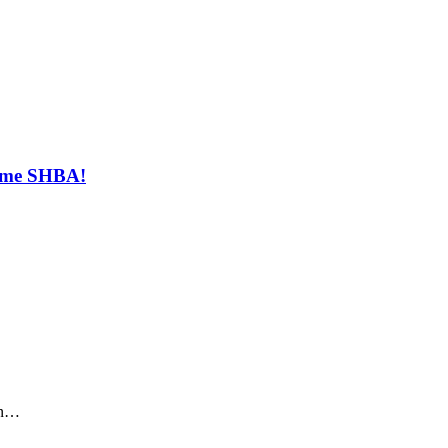
t me SHBA!
sin…