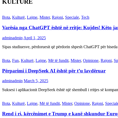
KULTURË
Bota
,
Kulturë
,
Lajme
,
Mister
,
Rajoni
,
Speciale
,
Tech
Varësia nga ChatGPT është në rritje: Kujdes! Këto 
adminadmin
April 1, 2025
Sipas studiuesve, përdoruesit që përdorin shpesh ChatGPT për biseda
Bota
,
Fun
,
Kulturë
,
Lajme
,
Më të fundit
,
Mister
,
Opinione
,
Rajoni
,
Sp
Përparimi i DeepSeek AI është për t’u lavdëruar
adminadmin
March 5, 2025
Suksesi i aplikacionit DeepSeek është një shembull i rritjes së kompani
Bota
,
Kulturë
,
Lajme
,
Më të fundit
,
Mister
,
Opinione
,
Rajoni
,
Special
Rend i ri, kërcënimet e Trump e kanë shkundur Eur