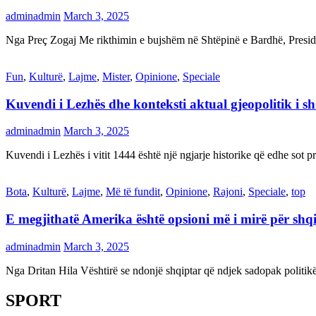
adminadmin
March 3, 2025
Nga Preç Zogaj Me rikthimin e bujshëm në Shtëpinë e Bardhë, Presid
Fun
,
Kulturë
,
Lajme
,
Mister
,
Opinione
,
Speciale
Kuvendi i Lezhës dhe konteksti aktual gjeopolitik i s
adminadmin
March 3, 2025
Kuvendi i Lezhës i vitit 1444 është një ngjarje historike që edhe s
Bota
,
Kulturë
,
Lajme
,
Më të fundit
,
Opinione
,
Rajoni
,
Speciale
,
top
E megjithatë Amerika është opsioni më i mirë për shq
adminadmin
March 3, 2025
Nga Dritan Hila Vështirë se ndonjë shqiptar që ndjek sadopak politi
SPORT