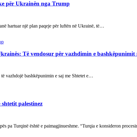
ake për Ukrainën nga Trump
kanë hartuar një plan paqeje për luftën në Ukrainë, të…
op
Ukrainës: Të vendosur për vazhdimin e bashkëpunimi
sur të vazhdojë bashkëpunimin e saj me Shtetet e…
shtetit palestinez
ropës pa Turqinë është e paimagjinueshme. “Turqia e konsideron proce