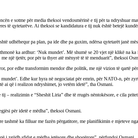
encën e sotme për media theksoi vendosmërinë e tij për ta ndryshuar 
es të qytetarëve. Ai theksoi se kandidatura e tij nuk është betejë kundër
 është udhëhequr pa plan, pa ide dhe pa guxim, ndërsa qytetarët janë 
thmonë ka ardhur: ‘Nuk mundet’. Më shumë se 20 vjet një klikë na ka i
 me një tjetër, por për ta thyer atë mënyrë të të menduarit”, theksoi Osm
or, por edhe transformim mendor dhe politik, me një vizion të qartë për
k mundet’. Edhe kur hyra në negociatat për emrin, për NATO-n, për zyrta
ë ai që i realizon ndryshimet, jo vetëm idetë”, tha Osmani.
ij – realizimin e “Sheshit Liria” dhe të rrugës nëntokësore, e cila pri
gjësi për idetë e mëdha”, theksoi Osmani.
sore tashmë ka filluar me fazën përgatitore, me planifikimin e mjeteve 
 që i zgjidh sfidat e mëdha jetësore dhe shoqërore”, përfundoi Osmani.