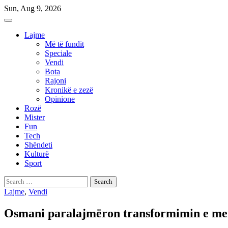
Skip
Sun, Aug 9, 2026
to
content
Lajme
Më të fundit
Speciale
Vendi
Bota
Rajoni
Kronikë e zezë
Opinione
Rozë
Mister
Fun
Tech
Shëndeti
Kulturë
Sport
Search
for:
Lajme
,
Vendi
Osmani paralajmëron transformimin e ment