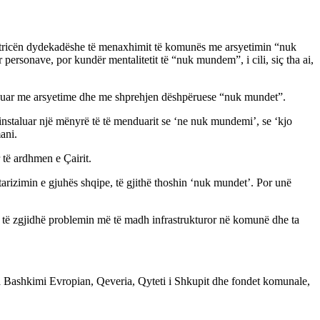
matricën dydekadëshe të menaxhimit të komunës me arsyetimin “nuk
 personave, por kundër mentalitetit të “nuk mundem”, i cili, siç tha ai,
mësuar me arsyetime dhe me shprehjen dëshpëruese “nuk mundet”.
nstaluar një mënyrë të të menduarit se ‘ne nuk mundemi’, se ‘kjo
ani.
 të ardhmen e Çairit.
rizimin e gjuhës shqipe, të gjithë thoshin ‘nuk mundet’. Por unë
tet të zgjidhë problemin më të madh infrastrukturor në komunë dhe ta
nga Bashkimi Evropian, Qeveria, Qyteti i Shkupit dhe fondet komunale,