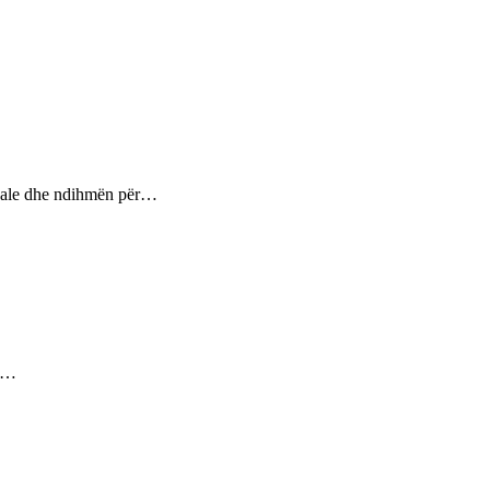
ptuale dhe ndihmën për…
ez…