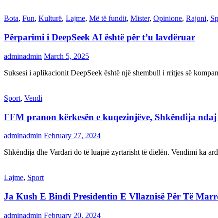
Bota
,
Fun
,
Kulturë
,
Lajme
,
Më të fundit
,
Mister
,
Opinione
,
Rajoni
,
Sp
Përparimi i DeepSeek AI është për t’u lavdëruar
adminadmin
March 5, 2025
Suksesi i aplikacionit DeepSeek është një shembull i rritjes së kompani
Sport
,
Vendi
FFM pranon kërkesën e kuqezinjëve, Shkëndija ndaj Va
adminadmin
February 27, 2024
Shkëndija dhe Vardari do të luajnë zyrtarisht të dielën. Vendimi ka a
Lajme
,
Sport
Ja Kush E Bindi Presidentin E Vllaznisë Për Të Mar
adminadmin
February 20, 2024