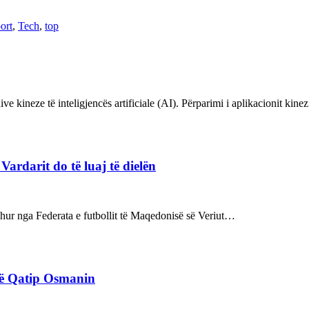
ort
,
Tech
,
top
ve kineze të inteligjencës artificiale (AI). Përparimi i aplikacionit kin
rdarit do të luaj të dielën
rdhur nga Federata e futbollit të Maqedonisë së Veriut…
rë Qatip Osmanin