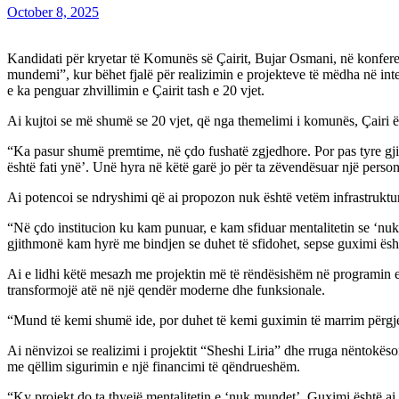
October 8, 2025
Kandidati për kryetar të Komunës së Çairit, Bujar Osmani, në konfer
mundemi”, kur bëhet fjalë për realizimin e projekteve të mëdha në inter
e ka penguar zhvillimin e Çairit tash e 20 vjet.
Ai kujtoi se më shumë se 20 vjet, që nga themelimi i komunës, Çairi
“Ka pasur shumë premtime, në çdo fushatë zgjedhore. Por pas tyre gji
është fati ynë’. Unë hyra në këtë garë jo për ta zëvendësuar një person
Ai potencoi se ndryshimi që ai propozon nuk është vetëm infrastruktur
“Në çdo institucion ku kam punuar, e kam sfiduar mentalitetin se ‘nu
gjithmonë kam hyrë me bindjen se duhet të sfidohet, sepse guximi ësht
Ai e lidhi këtë mesazh me projektin më të rëndësishëm në programin e t
transformojë atë në një qendër moderne dhe funksionale.
“Mund të kemi shumë ide, por duhet të kemi guximin të marrim përgje
Ai nënvizoi se realizimi i projektit “Sheshi Liria” dhe rruga nëntokë
me qëllim sigurimin e një financimi të qëndrueshëm.
“Ky projekt do ta thyejë mentalitetin e ‘nuk mundet’. Guximi është ai