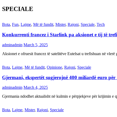
SPECIALE
Bota
,
Fun
,
Lajme
,
Më të fundit
,
Mister
,
Rajoni
,
Speciale
,
Tech
Konkurrenti francez i Starlink pa aksionet e tij të t
adminadmin
March 5, 2025
Aksionet e ofruesit francez të satelitëve Eutelsat u trefishuan në vler
Bota
,
Lajme
,
Më të fundit
,
Opinione
,
Rajoni
,
Speciale
Gjermani, ekspertët sugjerojnë 400 miliardë euro për
adminadmin
March 4, 2025
Gjermania ndodhet aktualisht në kulmin e përpjekjeve për krijimi
Bota
,
Lajme
,
Mister
,
Rajoni
,
Speciale