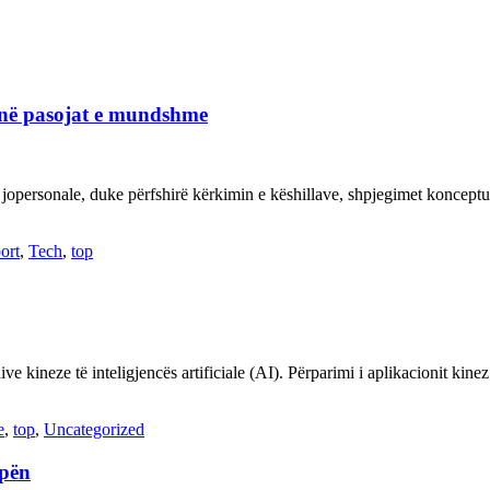
janë pasojat e mundshme
 jopersonale, duke përfshirë kërkimin e këshillave, shpjegimet konce
ort
,
Tech
,
top
ve kineze të inteligjencës artificiale (AI). Përparimi i aplikacionit kin
e
,
top
,
Uncategorized
opën