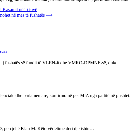
l Kasamit në Tetovë
mohet në mes të fushatës
⟶
zuar
uar ndaj fushatës së fundit të VLEN-it dhe VMRO-DPMNE-së, duke…
sidenciale dhe parlamentare, konfirmojnë për MIA nga partitë në pushte
në, përcjellë Klan M. Këto vërtetime deri dje ishin…