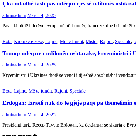
Çka ndodhë tash pas ndërprerjes së ndihmës ushtar
adminadmin
March 4, 2025
Pas takimit të liderëve evropianë në Londër, francezët dhe britanikët 
Bota
,
Kronikë e zezë
,
Lajme
,
Më të fundit
,
Mister
,
Rajoni
,
Speciale
,
t
Trump ndërpreu ndihmën ushtarake, kryeministri i 
adminadmin
March 4, 2025
Kryeministri i Ukrainës thotë se vendi i tij është absolutisht i vendo
Bota
,
Lajme
,
Më të fundit
,
Rajoni
,
Speciale
Erdogan: Izraeli nuk do të gjejë paqe pa themelimin e 
adminadmin
March 4, 2025
Presidenti turk, Recep Tayyip Erdogan, ka deklaruar se siguria e Ev