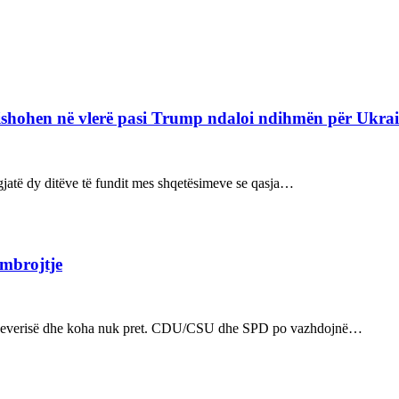
refishohen në vlerë pasi Trump ndaloi ndihmën për Ukra
ë gjatë dy ditëve të fundit mes shqetësimeve se qasja…
 mbrojtje
n e qeverisë dhe koha nuk pret. CDU/CSU dhe SPD po vazhdojnë…