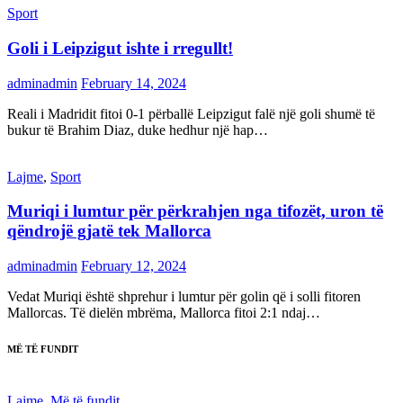
Sport
Goli i Leipzigut ishte i rregullt!
adminadmin
February 14, 2024
Reali i Madridit fitoi 0-1 përballë Leipzigut falë një goli shumë të
bukur të Brahim Diaz, duke hedhur një hap…
Lajme
,
Sport
Muriqi i lumtur për përkrahjen nga tifozët, uron të
qëndrojë gjatë tek Mallorca
adminadmin
February 12, 2024
Vedat Muriqi është shprehur i lumtur për golin që i solli fitoren
Mallorcas. Të dielën mbrëma, Mallorca fitoi 2:1 ndaj…
MË TË FUNDIT
Lajme
,
Më të fundit