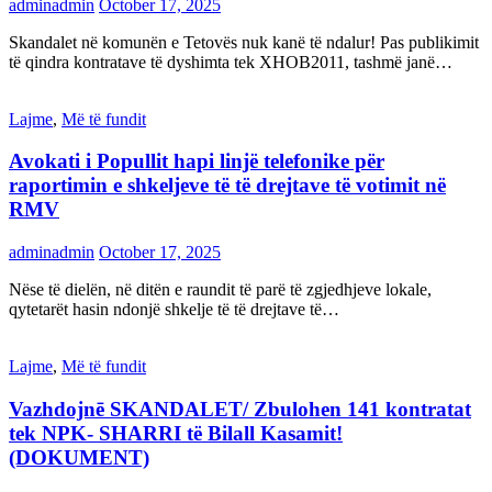
adminadmin
October 17, 2025
Skandalet në komunën e Tetovës nuk kanë të ndalur! Pas publikimit
të qindra kontratave të dyshimta tek XHOB2011, tashmë janë…
Lajme
,
Më të fundit
Avokati i Popullit hapi linjë telefonike për
raportimin e shkeljeve të të drejtave të votimit në
RMV
adminadmin
October 17, 2025
Nëse të dielën, në ditën e raundit të parë të zgjedhjeve lokale,
qytetarët hasin ndonjë shkelje të të drejtave të…
Lajme
,
Më të fundit
Vazhdojnē SKANDALET/ Zbulohen 141 kontratat
tek NPK- SHARRI të Bilall Kasamit!
(DOKUMENT)