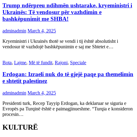
Trump ndërpreu ndihmën ushtarake, kryeministri i
Ukrainës: Të vendosur për vazhdimin e
bashkëpunimit me SHBA!
adminadmin
March 4, 2025
Kryeministri i Ukrainës thotë se vendi i tij është absolutisht i
vendosur të vazhdojë bashkëpunimin e saj me Shtetet e…
Bota
,
Lajme
,
Më të fundit
,
Rajoni
,
Speciale
Erdogan: Izraeli nuk do të gjejë paqe pa themelimin
e shtetit palestinez
adminadmin
March 4, 2025
Presidenti turk, Recep Tayyip Erdogan, ka deklaruar se siguria e
Evropës pa Turqinë është e paimagjinueshme. “Turqia e konsideron
procesin…
KULTURË