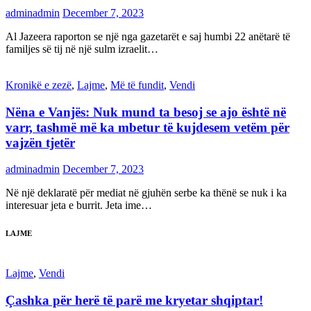
adminadmin
December 7, 2023
Al Jazeera raporton se një nga gazetarët e saj humbi 22 anëtarë të
familjes së tij në një sulm izraelit…
Kronikë e zezë
,
Lajme
,
Më të fundit
,
Vendi
Nëna e Vanjës: Nuk mund ta besoj se ajo është në
varr, tashmë më ka mbetur të kujdesem vetëm për
vajzën tjetër
adminadmin
December 7, 2023
Në një deklaratë për mediat në gjuhën serbe ka thënë se nuk i ka
interesuar jeta e burrit. Jeta ime…
LAJME
Lajme
,
Vendi
Çashka për herë të parë me kryetar shqiptar!