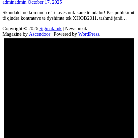
adminadmin
October 17, 2025
Skandalet në komunën e Tetovës nuk kanë të ndalur! Pas publikimit
të qindra kontratave të dyshimta tek XHOB2011, tashmë janë…
Copyright © 2026
Sigmak.mk
| Newsbreak
Magazine by
Ascendoor
| Powered by
WordPress
.