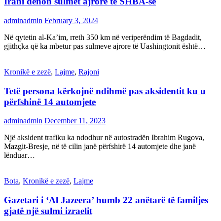
Irani dënon sulmet ajrore të SHBA-së
adminadmin
February 3, 2024
Në qytetin al-Ka’im, rreth 350 km në veriperëndim të Bagdadit,
gjithçka që ka mbetur pas sulmeve ajrore të Uashingtonit është…
Kronikë e zezë
,
Lajme
,
Rajoni
Tetë persona kërkojnë ndihmë pas aksidentit ku u
përfshinë 14 automjete
adminadmin
December 11, 2023
Një aksident trafiku ka ndodhur në autostradën Ibrahim Rugova,
Mazgit-Bresje, në të cilin janë përfshirë 14 automjete dhe janë
lënduar…
Bota
,
Kronikë e zezë
,
Lajme
Gazetari i ‘Al Jazeera’ humb 22 anëtarë të familjes
gjatë një sulmi izraelit