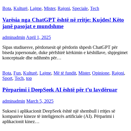
Bota
,
Kulturë
,
Lajme
,
Mister
,
Rajoni
,
Speciale
,
Tech
Varësia nga ChatGPT është në rritje: Kujdes! Këto
janë pasojat e mundshme
adminadmin
April 1, 2025
Sipas studiuesve, përdoruesit që përdorin shpesh ChatGPT për
biseda jopersonale, duke përfshirë kërkimin e këshillave, shpjegimet
konceptuale dhe ndihmën për…
Bota
,
Fun
,
Kulturë
,
Lajme
,
Më të fundit
,
Mister
,
Opinione
,
Rajoni
,
Sport
,
Tech
,
top
Përparimi i DeepSeek AI është për t’u lavdëruar
adminadmin
March 5, 2025
Suksesi i aplikacionit DeepSeek është një shembull i rritjes së
kompanive kineze të inteligjencës artificiale (AI). Përparimi i
aplikacionit kinez…