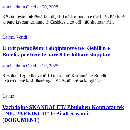
adminadmin
October 20, 2025
Kështu festoi mbrëmë Jabollçishti në Komunën e Çashkës.Për herë
të parë kryetar komune të Çashkës u zgjodh një shqiptar. Ai…
Lajme
,
Vendi
U rrit përfaqësimi i shqiptarëve në Këshillin e
Butelit, për herë të parë 8 këshilltarë shqiptar
adminadmin
October 20, 2025
Rezultati i zgjedhjeve të 19 tetorit, në Komunën e Butelit ka
nxjerrën tetë këshilltarë nga 19 këshilltarë sa ka gjithsej…
Lajme
Vazhdojnë SKANDALET/ Zbulohen Kontratat tek
“NP- PARKINGU” të Bilall Kasamit
(DOKUMENT)