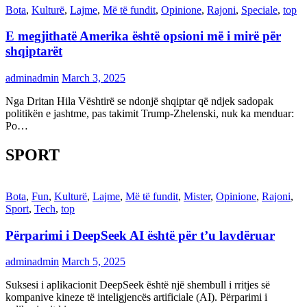
Bota
,
Kulturë
,
Lajme
,
Më të fundit
,
Opinione
,
Rajoni
,
Speciale
,
top
E megjithatë Amerika është opsioni më i mirë për
shqiptarët
adminadmin
March 3, 2025
Nga Dritan Hila Vështirë se ndonjë shqiptar që ndjek sadopak
politikën e jashtme, pas takimit Trump-Zhelenski, nuk ka menduar:
Po…
SPORT
Bota
,
Fun
,
Kulturë
,
Lajme
,
Më të fundit
,
Mister
,
Opinione
,
Rajoni
,
Sport
,
Tech
,
top
Përparimi i DeepSeek AI është për t’u lavdëruar
adminadmin
March 5, 2025
Suksesi i aplikacionit DeepSeek është një shembull i rritjes së
kompanive kineze të inteligjencës artificiale (AI). Përparimi i