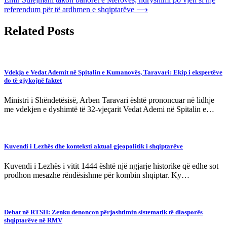
referendum për të ardhmen e shqiptarëve
⟶
Related Posts
Vdekja e Vedat Ademit në Spitalin e Kumanovës, Taravari: Ekip i ekspertëve
do të gjykojnë faktet
Ministri i Shëndetësisë, Arben Taravari është prononcuar në lidhje
me vdekjen e dyshimtë të 32-vjeçarit Vedat Ademi në Spitalin e…
Kuvendi i Lezhës dhe konteksti aktual gjeopolitik i shqiptarëve
Kuvendi i Lezhës i vitit 1444 është një ngjarje historike që edhe sot
prodhon mesazhe rëndësishme për kombin shqiptar. Ky…
Debat në RTSH: Zenku denoncon përjashtimin sistematik të diasporës
shqiptarëve në RMV