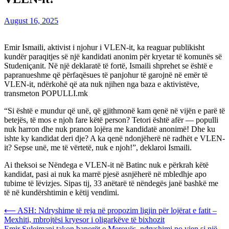
August 16, 2025
Emir Ismaili, aktivist i njohur i VLEN-it, ka reaguar publikisht
kundër paraqitjes së një kandidati anonim për kryetar të komunës së
Studeniçanit. Në një deklaratë të fortë, Ismaili shprehet se është e
papranueshme që përfaqësues të panjohur të garojnë në emër të
VLEN-it, ndërkohë që ata nuk njihen nga baza e aktivistëve,
transmeton POPULLI.mk
“Si është e mundur që unë, që gjithmonë kam qenë në vijën e parë të
betejës, të mos e njoh fare këtë person? Tetori është afër — populli
nuk harron dhe nuk pranon lojëra me kandidatë anonimë! Dhe ku
ishte ky kandidat deri dje? A ka qenë ndonjëherë në radhët e VLEN-
it? Sepse unë, me të vërtetë, nuk e njoh!”, deklaroi Ismaili.
Ai theksoi se Nëndega e VLEN-it në Batinc nuk e përkrah këtë
kandidat, pasi ai nuk ka marrë pjesë asnjëherë në mbledhje apo
tubime të lëvizjes. Sipas tij, 33 anëtarë të nëndegës janë bashkë me
të në kundërshtimin e këtij vendimi.
Post
⟵
ASH: Ndryshime të reja në propozim ligjin për lojërat e fatit –
Mexhiti, mbrojtësi kryesor i oligarkëve të bixhozit
navigation
Emir Sulejmani takon banorët e Merovës, ndryshimi po vjen si një