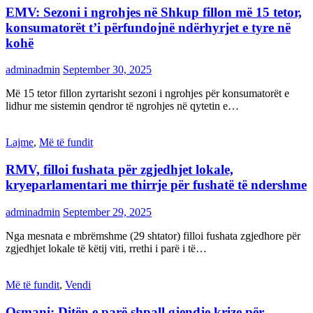
EMV: Sezoni i ngrohjes në Shkup fillon më 15 tetor,
konsumatorët t’i përfundojnë ndërhyrjet e tyre në
kohë
adminadmin
September 30, 2025
Më 15 tetor fillon zyrtarisht sezoni i ngrohjes për konsumatorët e
lidhur me sistemin qendror të ngrohjes në qytetin e…
Lajme
,
Më të fundit
RMV, filloi fushata për zgjedhjet lokale,
kryeparlamentari me thirrje për fushatë të ndershme
adminadmin
September 29, 2025
Nga mesnata e mbrëmshme (29 shtator) filloi fushata zgjedhore për
zgjedhjet lokale të këtij viti, rrethi i parë i të…
Më të fundit
,
Vendi
Osmani: Ditën e parë shpall gjendje krize për