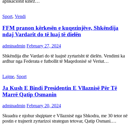
aplikacionit kinez…
Sport
,
Vendi
FFM pranon kërkesën e kuqezinjëve, Shkëndija
ndaj Vardarit do të luaj të dielën
adminadmin
February 27, 2024
Shkëndija dhe Vardari do të luajnë zyrtarisht të dielën. Vendimi ka
ardhur nga Federata e futbollit të Maqedonisë së Veriut…
Lajme
,
Sport
Ja Kush E Bindi Presidentin E Vllaznisë Për Të
Marrë Qatip Osmanin
adminadmin
February 20, 2024
Skuadra e njohur shqiptare e Vllaznisë nga Shkodra, me 30 tetor në
postin e trajnerit zyrtarizoi strategun tetovar, Qatip Osmani.…