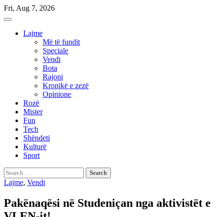
Skip
Fri, Aug 7, 2026
to
content
Lajme
Më të fundit
Speciale
Vendi
Bota
Rajoni
Kronikë e zezë
Opinione
Rozë
Mister
Fun
Tech
Shëndeti
Kulturë
Sport
Search
for:
Lajme
,
Vendi
Pakënaqësi në Studeniçan nga aktivistët e
VLEN-it!