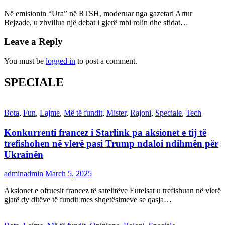
Në emisionin “Ura” në RTSH, moderuar nga gazetari Artur
Bejzade, u zhvillua një debat i gjerë mbi rolin dhe sfidat…
Leave a Reply
You must be
logged in
to post a comment.
SPECIALE
Bota
,
Fun
,
Lajme
,
Më të fundit
,
Mister
,
Rajoni
,
Speciale
,
Tech
Konkurrenti francez i Starlink pa aksionet e tij të
trefishohen në vlerë pasi Trump ndaloi ndihmën për
Ukrainën
adminadmin
March 5, 2025
Aksionet e ofruesit francez të satelitëve Eutelsat u trefishuan në vlerë
gjatë dy ditëve të fundit mes shqetësimeve se qasja…