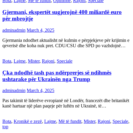
Bota
,
Lajme
,
Më të fundit
,
Opinione
,
Rajoni
,
Speciale
Gjermani, ekspertët sugjerojnë 400 miliardë euro
për mbrojtje
adminadmin
March 4, 2025
Gjermania ndodhet aktualisht në kulmin e përpjekjeve për krijimin e
qeverisë dhe koha nuk pret. CDU/CSU dhe SPD po vazhdojnë…
Bota
,
Lajme
,
Mister
,
Rajoni
,
Speciale
Çka ndodhë tash pas ndërprerjes së ndihmës
ushtarake për Ukrainën nga Trump
adminadmin
March 4, 2025
Pas takimit të liderëve evropianë në Londër, francezët dhe britanikët
kanë hartuar një plan paqeje për luftën në Ukrainë, të…
Bota
,
Kronikë e zezë
,
Lajme
,
Më të fundit
,
Mister
,
Rajoni
,
Speciale
,
top