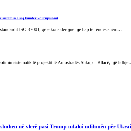
r sistemin e saj kundër korrupsionit
ë standardit ISO 37001, që e konsiderojnë një hap të rëndësishëm…
timin sistematik të projektit të Autostradës Shkup – Bllacë, një lidhj
refishohen në vlerë pasi Trump ndaloi ndihmën për Ukra