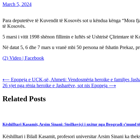
March 5, 2024
Para deputetëve të Kuvendit të Kosovës sot u këndua kënga “Mora fjal
të Kosovës.
5 marsi i vitit 1998 shënon fillimin e luftës së Ushtrisë Çlirimtare 
Në datat 5, 6 dhe 7 mars u vranë mbi 50 persona në fshatin Prekaz, prej
(2) Video | Facebook
Post
⟵
Epopeja e UÇK-së, Ahmeti: Vendosmëria heroike e familjes Jashari
26 vjet nga rënia heroike e Jasharëve, sot nis Epopeja
⟶
navigation
Related Posts
Këshilltari Kasamit, Arsim Sinani: Stoilkoviçi i nxitur nga Beogradi s’mund t
Këshilltari i Bilall Kasamit, profesori universitar Arsim Sinani ka th