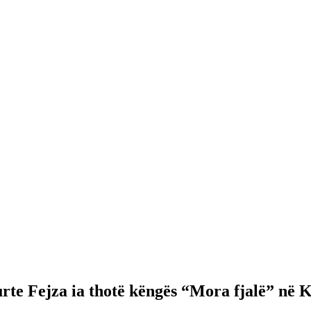
urte Fejza ia thotë këngës “Mora fjalë” në