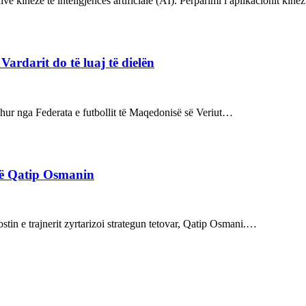
ve kineze të inteligjencës artificiale (AI). Përparimi i aplikacionit kin
rdarit do të luaj të dielën
rdhur nga Federata e futbollit të Maqedonisë së Veriut…
rë Qatip Osmanin
tin e trajnerit zyrtarizoi strategun tetovar, Qatip Osmani.…