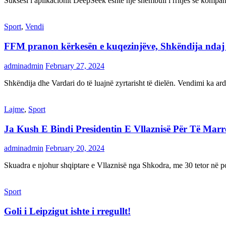
Suksesi i aplikacionit DeepSeek është një shembull i rritjes së kompani
Sport
,
Vendi
FFM pranon kërkesën e kuqezinjëve, Shkëndija ndaj Va
adminadmin
February 27, 2024
Shkëndija dhe Vardari do të luajnë zyrtarisht të dielën. Vendimi ka a
Lajme
,
Sport
Ja Kush E Bindi Presidentin E Vllaznisë Për Të Mar
adminadmin
February 20, 2024
Skuadra e njohur shqiptare e Vllaznisë nga Shkodra, me 30 tetor në pos
Sport
Goli i Leipzigut ishte i rregullt!