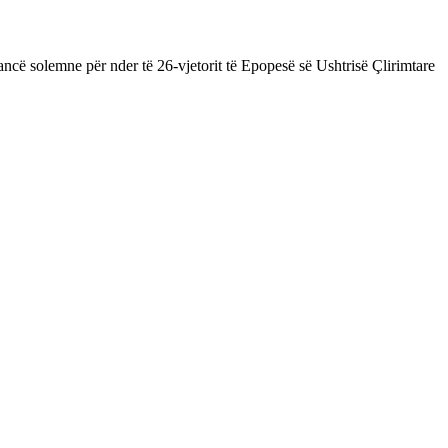
ncë solemne për nder të 26-vjetorit të Epopesë së Ushtrisë Çlirimtare