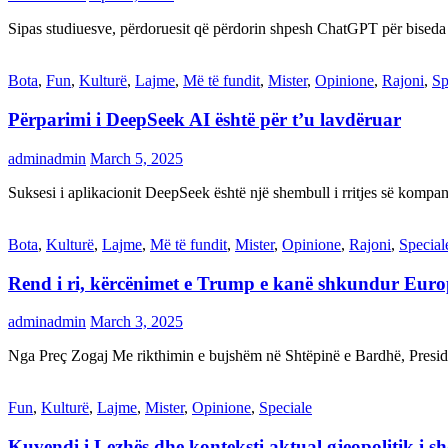
Sipas studiuesve, përdoruesit që përdorin shpesh ChatGPT për biseda
Bota
,
Fun
,
Kulturë
,
Lajme
,
Më të fundit
,
Mister
,
Opinione
,
Rajoni
,
Sp
Përparimi i DeepSeek AI është për t’u lavdëruar
adminadmin
March 5, 2025
Suksesi i aplikacionit DeepSeek është një shembull i rritjes së kompani
Bota
,
Kulturë
,
Lajme
,
Më të fundit
,
Mister
,
Opinione
,
Rajoni
,
Special
Rend i ri, kërcënimet e Trump e kanë shkundur Eur
adminadmin
March 3, 2025
Nga Preç Zogaj Me rikthimin e bujshëm në Shtëpinë e Bardhë, Presid
Fun
,
Kulturë
,
Lajme
,
Mister
,
Opinione
,
Speciale
Kuvendi i Lezhës dhe konteksti aktual gjeopolitik i s