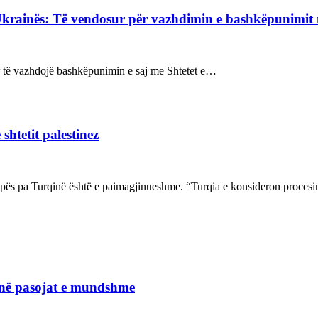
Ukrainës: Të vendosur për vazhdimin e bashkëpunimi
sur të vazhdojë bashkëpunimin e saj me Shtetet e…
shtetit palestinez
ropës pa Turqinë është e paimagjinueshme. “Turqia e konsideron proce
janë pasojat e mundshme