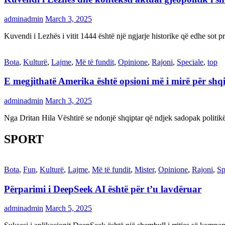
adminadmin
March 3, 2025
Kuvendi i Lezhës i vitit 1444 është një ngjarje historike që edhe s
Bota
,
Kulturë
,
Lajme
,
Më të fundit
,
Opinione
,
Rajoni
,
Speciale
,
top
E megjithatë Amerika është opsioni më i mirë për shq
adminadmin
March 3, 2025
Nga Dritan Hila Vështirë se ndonjë shqiptar që ndjek sadopak politi
SPORT
Bota
,
Fun
,
Kulturë
,
Lajme
,
Më të fundit
,
Mister
,
Opinione
,
Rajoni
,
Sp
Përparimi i DeepSeek AI është për t’u lavdëruar
adminadmin
March 5, 2025