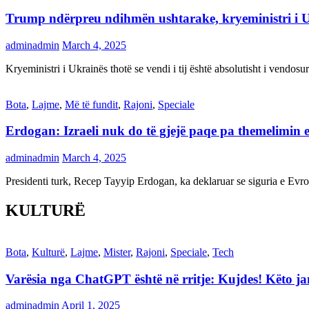
Trump ndërpreu ndihmën ushtarake, kryeministri i 
adminadmin
March 4, 2025
Kryeministri i Ukrainës thotë se vendi i tij është absolutisht i vendo
Bota
,
Lajme
,
Më të fundit
,
Rajoni
,
Speciale
Erdogan: Izraeli nuk do të gjejë paqe pa themelimin e 
adminadmin
March 4, 2025
Presidenti turk, Recep Tayyip Erdogan, ka deklaruar se siguria e Ev
KULTURË
Bota
,
Kulturë
,
Lajme
,
Mister
,
Rajoni
,
Speciale
,
Tech
Varësia nga ChatGPT është në rritje: Kujdes! Këto 
adminadmin
April 1, 2025