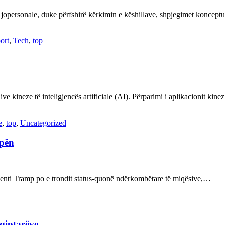
 jopersonale, duke përfshirë kërkimin e këshillave, shpjegimet konce
ort
,
Tech
,
top
ve kineze të inteligjencës artificiale (AI). Përparimi i aplikacionit kin
e
,
top
,
Uncategorized
opën
enti Tramp po e trondit status-quonë ndërkombëtare të miqësive,…
hqiptarëve