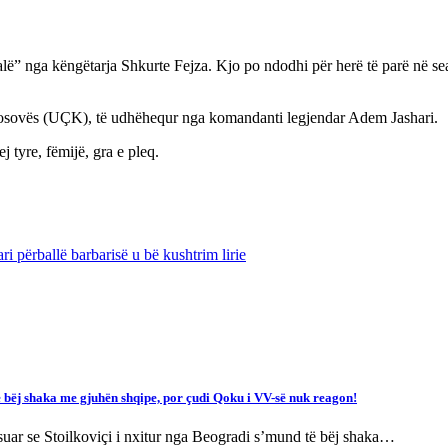
ë” nga këngëtarja Shkurte Fejza. Kjo po ndodhi për herë të parë në sea
të Kosovës (UÇK), të udhëhequr nga komandanti legjendar Adem Jashari.
 tyre, fëmijë, gra e pleq.
 përballë barbarisë u bë kushtrim lirie
ë bëj shaka me gjuhën shqipe, por çudi Qoku i VV-së nuk reagon!
eksuar se Stoilkoviçi i nxitur nga Beogradi s’mund të bëj shaka…