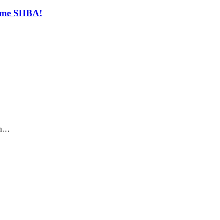
t me SHBA!
sin…