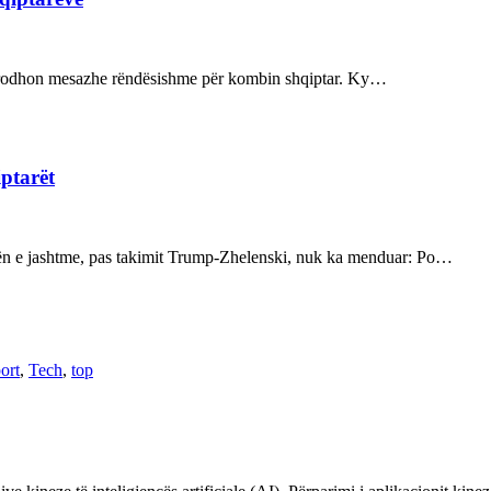
ot prodhon mesazhe rëndësishme për kombin shqiptar. Ky…
iptarët
kën e jashtme, pas takimit Trump-Zhelenski, nuk ka menduar: Po…
ort
,
Tech
,
top