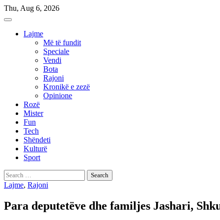
Skip
Thu, Aug 6, 2026
to
content
Lajme
Më të fundit
Speciale
Vendi
Bota
Rajoni
Kronikë e zezë
Opinione
Rozë
Mister
Fun
Tech
Shëndeti
Kulturë
Sport
Search
for:
Lajme
,
Rajoni
Para deputetëve dhe familjes Jashari, Shk