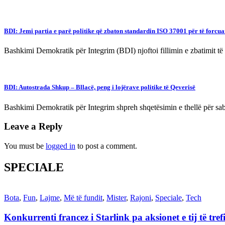
BDI: Jemi partia e parë politike që zbaton standardin ISO 37001 për të forcua
Bashkimi Demokratik për Integrim (BDI) njoftoi fillimin e zbatimit t
BDI: Autostrada Shkup – Bllacë, peng i lojërave politike të Qeverisë
Bashkimi Demokratik për Integrim shpreh shqetësimin e thellë për sabo
Leave a Reply
You must be
logged in
to post a comment.
SPECIALE
Bota
,
Fun
,
Lajme
,
Më të fundit
,
Mister
,
Rajoni
,
Speciale
,
Tech
Konkurrenti francez i Starlink pa aksionet e tij të t