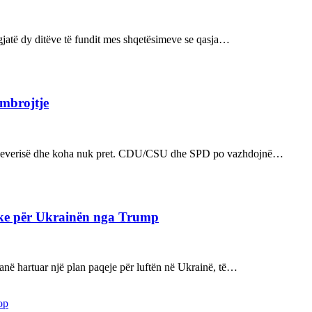
ë gjatë dy ditëve të fundit mes shqetësimeve se qasja…
 mbrojtje
n e qeverisë dhe koha nuk pret. CDU/CSU dhe SPD po vazhdojnë…
ake për Ukrainën nga Trump
kanë hartuar një plan paqeje për luftën në Ukrainë, të…
op