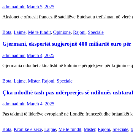
adminadmin
March 5, 2025
Aksionet e ofruesit francez të satelitëve Eutelsat u trefishuan në vler
Bota
,
Lajme
,
Më të fundit
,
Opinione
,
Rajoni
,
Speciale
Gjermani, ekspertët sugjerojnë 400 miliardë euro për
adminadmin
March 4, 2025
Gjermania ndodhet aktualisht në kulmin e përpjekjeve për krijimi
Bota
,
Lajme
,
Mister
,
Rajoni
,
Speciale
Çka ndodhë tash pas ndërprerjes së ndihmës ushtar
adminadmin
March 4, 2025
Pas takimit të liderëve evropianë në Londër, francezët dhe britanikët 
Bota
,
Kronikë e zezë
,
Lajme
,
Më të fundit
,
Mister
,
Rajoni
,
Speciale
,
t