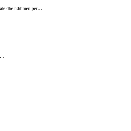
ptuale dhe ndihmën për…
ez…