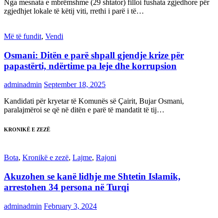
Nga mesnata e mbrëmshme (29 shtator) filloi fushata zgjedhore për
zgjedhjet lokale të këtij viti, rrethi i parë i të…
Më të fundit
,
Vendi
Osmani: Ditën e parë shpall gjendje krize për
papastërti, ndërtime pa leje dhe korrupsion
adminadmin
September 18, 2025
Kandidati për kryetar të Komunës së Çairit, Bujar Osmani,
paralajmëroi se që në ditën e parë të mandatit të tij…
KRONIKË E ZEZË
Bota
,
Kronikë e zezë
,
Lajme
,
Rajoni
Akuzohen se kanë lidhje me Shtetin Islamik,
arrestohen 34 persona në Turqi
adminadmin
February 3, 2024