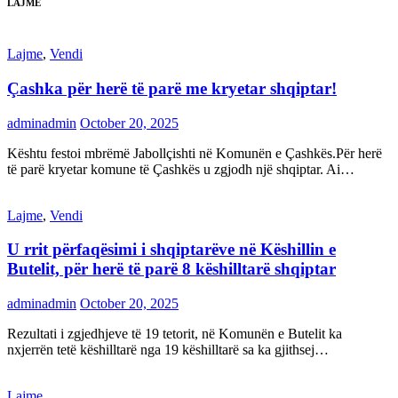
LAJME
Lajme
,
Vendi
Çashka për herë të parë me kryetar shqiptar!
adminadmin
October 20, 2025
Kështu festoi mbrëmë Jabollçishti në Komunën e Çashkës.Për herë
të parë kryetar komune të Çashkës u zgjodh një shqiptar. Ai…
Lajme
,
Vendi
U rrit përfaqësimi i shqiptarëve në Këshillin e
Butelit, për herë të parë 8 këshilltarë shqiptar
adminadmin
October 20, 2025
Rezultati i zgjedhjeve të 19 tetorit, në Komunën e Butelit ka
nxjerrën tetë këshilltarë nga 19 këshilltarë sa ka gjithsej…
Lajme