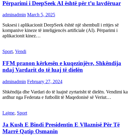
Përparimi i DeepSeek AI është për t’u lavdëruar
adminadmin
March 5, 2025
Suksesi i aplikacionit DeepSeek është një shembull i rritjes së
kompanive kineze të inteligjencës artificiale (AI). Përparimi i
aplikacionit kinez…
Sport
,
Vendi
FFM pranon kërkesën e kuqezinjëve, Shkëndija
ndaj Vardarit do të luaj të dielën
adminadmin
February 27, 2024
Shkëndija dhe Vardari do të luajnë zyrtarisht të dielën. Vendimi ka
ardhur nga Federata e futbollit të Maqedonisë së Veriut…
Lajme
,
Sport
Ja Kush E Bindi Presidentin E Vllaznisë Për Të
Marrë Qatip Osmanin