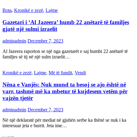
Bota
,
Kronikë e zezë
,
Lajme
Gazetari i ‘Al Jazeera’ humb 22 anëtarë të familjes
gjatë një sulmi izraelit
adminadmin
December 7, 2023
Al Jazeera raporton se një nga gazetarët e saj humbi 22 anëtarë të
familjes së tij në një sulm izraelit…
Kronikë e zezë
,
Lajme
,
Më të fundit
,
Vendi
Nëna e Vanjës: Nuk mund ta besoj se ajo është në
varr, tashmë më ka mbetur të kujdesem vetëm për
vajzën tjetër
adminadmin
December 7, 2023
Në një deklaratë për mediat në gjuhën serbe ka thënë se nuk i ka
interesuar jeta e burrit. Jeta ime…