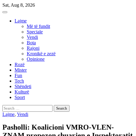
Skip
Sat, Aug 8, 2026
to
content
Lajme
Më të fundit
Speciale
Vendi
Bota
Rajoni
Kronikë e zezë
Opinione
Rozë
Mister
Fun
Tech
Shëndeti
Kulturë
Sport
Search
for:
Lajme
,
Vendi
Pasholli: Koalicioni VMRO-VLEN-
ZNAM propozon shuarjen e Inspektoratit