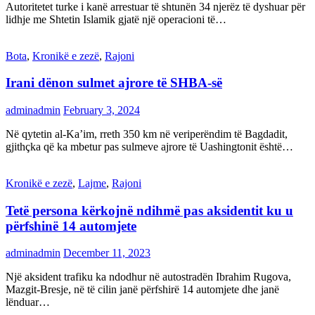
Autoritetet turke i kanë arrestuar të shtunën 34 njerëz të dyshuar për
lidhje me Shtetin Islamik gjatë një operacioni të…
Bota
,
Kronikë e zezë
,
Rajoni
Irani dënon sulmet ajrore të SHBA-së
adminadmin
February 3, 2024
Në qytetin al-Ka’im, rreth 350 km në veriperëndim të Bagdadit,
gjithçka që ka mbetur pas sulmeve ajrore të Uashingtonit është…
Kronikë e zezë
,
Lajme
,
Rajoni
Tetë persona kërkojnë ndihmë pas aksidentit ku u
përfshinë 14 automjete
adminadmin
December 11, 2023
Një aksident trafiku ka ndodhur në autostradën Ibrahim Rugova,
Mazgit-Bresje, në të cilin janë përfshirë 14 automjete dhe janë
lënduar…