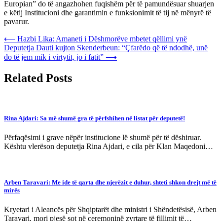
Europian” do të angazhohen fuqishëm për të pamundësuar shuarjen
e këtij Institucioni dhe garantimin e funksionimit të tij në mënyrë të
pavarur.
Post
⟵
Hazbi Lika: Amaneti i Dëshmorëve mbetet qëllimi ynë
Deputetja Dauti kujton Skenderbeun: “Çfarëdo që të ndodhë, unë
navigation
do të jem mik i virtytit, jo i fatit”
⟶
Related Posts
Rina Ajdari: Sa më shumë gra të përfshihen në listat për deputetë!
Përfaqësimi i grave nëpër institucione lë shumë për të dëshiruar.
Kështu vlerëson deputetja Rina Ajdari, e cila për Klan Maqedoni…
Arben Taravari: Me ide të qarta dhe njerëzit e duhur, shteti shkon drejt më të
mirës
Kryetari i Aleancës për Shqiptarët dhe ministri i Shëndetësisë, Arben
Taravari, mori pjesë sot në ceremoninë zyrtare të fillimit të…