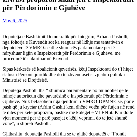
për Përdorimin e Gjuhëve
May 6, 2025
Deputetja e Bashkimit Demokratik për Integrim, Arbana Pasholli,
nga foltorja e Kuvendit sot ka reaguar në lidhje me tentativën e
deputetëve të VMRO-së dhe shumicës parlamentare për të
ndryshuar ligjin e Inspektoratit për Përdorimin e Gjuhëve, me
procedurë të shkurtuar në Kuvend.
Sipas kërkesës së koalicionit qeverisës, këtij Inspektorati do t’i hiqet
statusi i Personit juridik dhe do të zhvendoset si zgjatim politik i
Ministrisë së Drejtësisë.
Deputetja Pasholli tha “ shumica parlamentare po mundohet që të
minojë autoritetin dhe pavarësinë e Inspektoratit për Përdorimin e
Gjuhëve. Nuk befasohem nga qëndrimi i VMRO-DPMNE-së, por e
pash që ju kryetar (Afrim Gashi) keni dhënë votën për futjen në rend
të ditës për këtë propozim, bashkë me kolegët e VLEN-it. Kur do të
vjen momenti për të parë pasojat e këtij veprimi, do të jetë shumë
vonë”, u shpreh Pasholli.
Gjithashtu, deputetja Pasholli tha se të gjithë deputetët e “Frontit