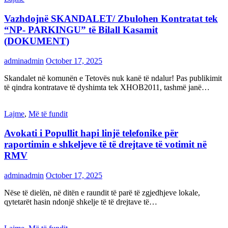
Vazhdojnë SKANDALET/ Zbulohen Kontratat tek
“NP- PARKINGU” të Bilall Kasamit
(DOKUMENT)
adminadmin
October 17, 2025
Skandalet në komunën e Tetovës nuk kanë të ndalur! Pas publikimit
të qindra kontratave të dyshimta tek XHOB2011, tashmë janë…
Lajme
,
Më të fundit
Avokati i Popullit hapi linjë telefonike për
raportimin e shkeljeve të të drejtave të votimit në
RMV
adminadmin
October 17, 2025
Nëse të dielën, në ditën e raundit të parë të zgjedhjeve lokale,
qytetarët hasin ndonjë shkelje të të drejtave të…