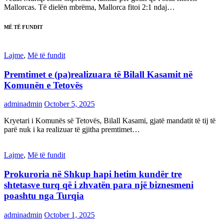
Mallorcas. Të dielën mbrëma, Mallorca fitoi 2:1 ndaj…
MË TË FUNDIT
Lajme
,
Më të fundit
Premtimet e (pa)realizuara të Bilall Kasamit në
Komunën e Tetovës
adminadmin
October 5, 2025
Kryetari i Komunës së Tetovës, Bilall Kasami, gjatë mandatit të tij të
parë nuk i ka realizuar të gjitha premtimet…
Lajme
,
Më të fundit
Prokuroria në Shkup hapi hetim kundër tre
shtetasve turq që i zhvatën para një biznesmeni
poashtu nga Turqia
adminadmin
October 1, 2025