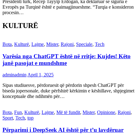
Presidenti turk, Recep Tayyip Erdogan, ka deklaruar se siguria e
Evropës pa Turqinë është e paimagjinueshme. “Turqia e konsideron
procesin…
KULTURË
Bota
,
Kulturë
,
Lajme
,
Mister
,
Rajoni
,
Speciale
,
Tech
Varësia nga ChatGPT është në rritje: Kujdes! Këto
janë pasojat e mundshme
adminadmin
April 1, 2025
Sipas studiuesve, përdoruesit që përdorin shpesh ChatGPT për
biseda jopersonale, duke përfshirë kërkimin e këshillave, shpjegimet
konceptuale dhe ndihmën për…
Bota
,
Fun
,
Kulturë
,
Lajme
,
Më të fundit
,
Mister
,
Opinione
,
Rajoni
,
Sport
,
Tech
,
top
Përparimi i DeepSeek AI është për t’u lavdëruar