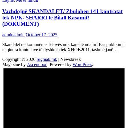
Lajme
,
Më të fundit
Vazhdojnē SKANDALET/ Zbulohen 141 kontratat
tek NPK- SHARRI të Bilall Kasamit!
(DOKUMENT)
adminadmin
October 17, 2025
Skandalet në komunën e Tetovës nuk kanë të ndalur! Pas publikimit
të qindra kontratave të dyshimta tek XHOB2011, tashmë janë…
Copyright © 2026
Sigmak.mk
| Newsbreak
Magazine by
Ascendoor
| Powered by
WordPress
.