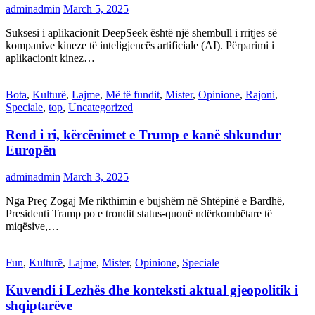
adminadmin
March 5, 2025
Suksesi i aplikacionit DeepSeek është një shembull i rritjes së
kompanive kineze të inteligjencës artificiale (AI). Përparimi i
aplikacionit kinez…
Bota
,
Kulturë
,
Lajme
,
Më të fundit
,
Mister
,
Opinione
,
Rajoni
,
Speciale
,
top
,
Uncategorized
Rend i ri, kërcënimet e Trump e kanë shkundur
Europën
adminadmin
March 3, 2025
Nga Preç Zogaj Me rikthimin e bujshëm në Shtëpinë e Bardhë,
Presidenti Tramp po e trondit status-quonë ndërkombëtare të
miqësive,…
Fun
,
Kulturë
,
Lajme
,
Mister
,
Opinione
,
Speciale
Kuvendi i Lezhës dhe konteksti aktual gjeopolitik i
shqiptarëve