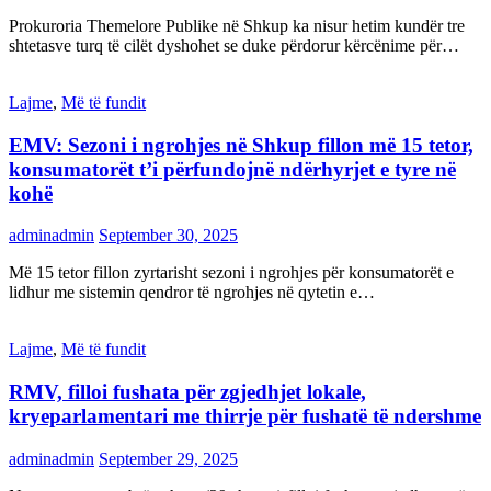
Prokuroria Themelore Publike në Shkup ka nisur hetim kundër tre
shtetasve turq të cilët dyshohet se duke përdorur kërcënime për…
Lajme
,
Më të fundit
EMV: Sezoni i ngrohjes në Shkup fillon më 15 tetor,
konsumatorët t’i përfundojnë ndërhyrjet e tyre në
kohë
adminadmin
September 30, 2025
Më 15 tetor fillon zyrtarisht sezoni i ngrohjes për konsumatorët e
lidhur me sistemin qendror të ngrohjes në qytetin e…
Lajme
,
Më të fundit
RMV, filloi fushata për zgjedhjet lokale,
kryeparlamentari me thirrje për fushatë të ndershme
adminadmin
September 29, 2025