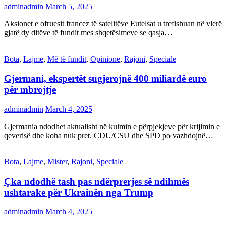
adminadmin
March 5, 2025
Aksionet e ofruesit francez të satelitëve Eutelsat u trefishuan në vlerë
gjatë dy ditëve të fundit mes shqetësimeve se qasja…
Bota
,
Lajme
,
Më të fundit
,
Opinione
,
Rajoni
,
Speciale
Gjermani, ekspertët sugjerojnë 400 miliardë euro
për mbrojtje
adminadmin
March 4, 2025
Gjermania ndodhet aktualisht në kulmin e përpjekjeve për krijimin e
qeverisë dhe koha nuk pret. CDU/CSU dhe SPD po vazhdojnë…
Bota
,
Lajme
,
Mister
,
Rajoni
,
Speciale
Çka ndodhë tash pas ndërprerjes së ndihmës
ushtarake për Ukrainën nga Trump
adminadmin
March 4, 2025