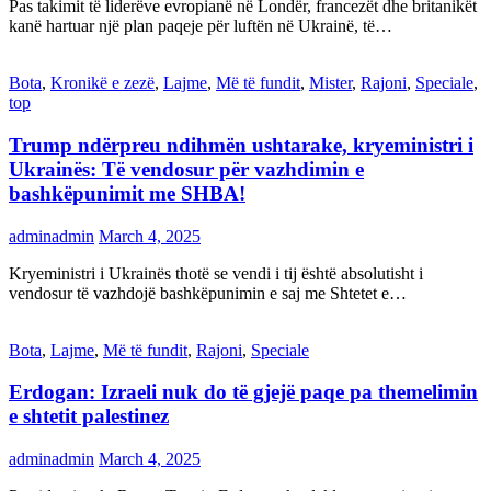
Pas takimit të liderëve evropianë në Londër, francezët dhe britanikët
kanë hartuar një plan paqeje për luftën në Ukrainë, të…
Bota
,
Kronikë e zezë
,
Lajme
,
Më të fundit
,
Mister
,
Rajoni
,
Speciale
,
top
Trump ndërpreu ndihmën ushtarake, kryeministri i
Ukrainës: Të vendosur për vazhdimin e
bashkëpunimit me SHBA!
adminadmin
March 4, 2025
Kryeministri i Ukrainës thotë se vendi i tij është absolutisht i
vendosur të vazhdojë bashkëpunimin e saj me Shtetet e…
Bota
,
Lajme
,
Më të fundit
,
Rajoni
,
Speciale
Erdogan: Izraeli nuk do të gjejë paqe pa themelimin
e shtetit palestinez
adminadmin
March 4, 2025