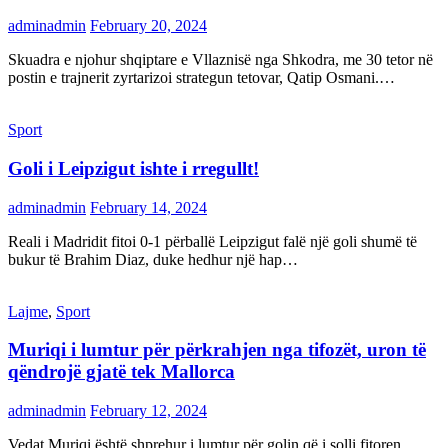
adminadmin
February 20, 2024
Skuadra e njohur shqiptare e Vllaznisë nga Shkodra, me 30 tetor në
postin e trajnerit zyrtarizoi strategun tetovar, Qatip Osmani.…
Sport
Goli i Leipzigut ishte i rregullt!
adminadmin
February 14, 2024
Reali i Madridit fitoi 0-1 përballë Leipzigut falë një goli shumë të
bukur të Brahim Diaz, duke hedhur një hap…
Lajme
,
Sport
Muriqi i lumtur për përkrahjen nga tifozët, uron të
qëndrojë gjatë tek Mallorca
adminadmin
February 12, 2024
Vedat Muriqi është shprehur i lumtur për golin që i solli fitoren