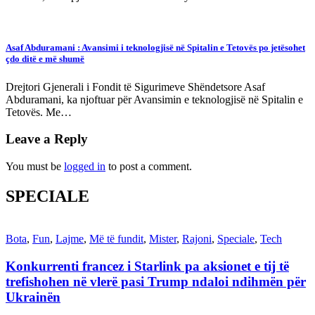
Asaf Abduramani : Avansimi i teknologjisë në Spitalin e Tetovës po jetësohet
çdo ditë e më shumë
Drejtori Gjenerali i Fondit të Sigurimeve Shëndetsore Asaf
Abduramani, ka njoftuar për Avansimin e teknologjisë në Spitalin e
Tetovës. Me…
Leave a Reply
You must be
logged in
to post a comment.
SPECIALE
Bota
,
Fun
,
Lajme
,
Më të fundit
,
Mister
,
Rajoni
,
Speciale
,
Tech
Konkurrenti francez i Starlink pa aksionet e tij të
trefishohen në vlerë pasi Trump ndaloi ndihmën për
Ukrainën