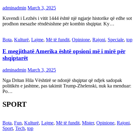
adminadmin
March 3, 2025
Kuvendi i Lezhës i vitit 1444 është një ngjarje historike që edhe sot
prodhon mesazhe rëndësishme për kombin shqiptar. Ky…
Bota
,
Kulturë
,
Lajme
,
Më të fundit
,
Opinione
,
Rajoni
,
Speciale
,
top
E megjithatë Amerika është opsioni më i mirë për
shqiptarët
adminadmin
March 3, 2025
Nga Dritan Hila Vështirë se ndonjë shqiptar që ndjek sadopak
politikën e jashtme, pas takimit Trump-Zhelenski, nuk ka menduar:
Po…
SPORT
Bota
,
Fun
,
Kulturë
,
Lajme
,
Më të fundit
,
Mister
,
Opinione
,
Rajoni
,
Sport
,
Tech
,
top