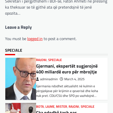
Sekretari i përgjithshëm i BDI-së, Faton Ahmeti në pressing
Gjermani, ekspertët sugjerojnë
inteligjencës artificiale (AI). Përparimi i
ka theksuar se të gjithë ata që pretendojnë të jenë
aplikacionit kinez…
400 miliardë euro për mbrojtje
opozita…
adminadmin
March 4, 2025
BOTA
,
KULTURË
,
LAJME
,
MË TË FUNDIT
,
Gjermania ndodhet aktualisht në kulmin e
MISTER
,
OPINIONE
,
RAJONI
,
SPECIALE
,
TOP
,
Leave a Reply
përpjekjeve për krijimin e qeverisë dhe koha
UNCATEGORIZED
nuk pret. CDU/CSU dhe SPD po vazhdojnë…
Rend i ri, kërcënimet e Trump e
You must be
logged in
to post a comment.
kanë shkundur Europën
BOTA
,
LAJME
,
MISTER
,
RAJONI
,
SPECIALE
adminadmin
March 3, 2025
Çka ndodhë tash pas
SPECIALE
Nga Preç Zogaj Me rikthimin e bujshëm në
ndërprerjes së ndihmës
Shtëpinë e Bardhë, Presidenti Tramp po e
ushtarake për Ukrainën nga
trondit status-quonë ndërkombëtare të
Trump
miqësive,…
adminadmin
March 4, 2025
FUN
,
KULTURË
,
LAJME
,
MISTER
,
OPINIONE
,
Pas takimit të liderëve evropianë në Londër,
SPECIALE
francezët dhe britanikët kanë hartuar një
Kuvendi i Lezhës dhe konteksti
plan paqeje për luftën në Ukrainë, të…
aktual gjeopolitik i shqiptarëve
BOTA
,
KRONIKË E ZEZË
,
LAJME
,
adminadmin
March 3, 2025
MË TË FUNDIT
,
MISTER
,
RAJONI
,
SPECIALE
,
Kuvendi i Lezhës i vitit 1444 është një ngjarje
TOP