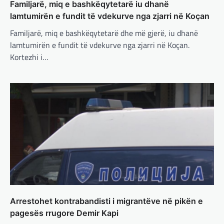
Familjarë, miq e bashkëqytetarë iu dhanë
francezët dhe britanikët kanë hartuar një
plan paqeje për luftën në Ukrainë, të…
lamtumirën e fundit të vdekurve nga zjarri në Koçan
Familjarë, miq e bashkëqytetarë dhe më gjerë, iu dhanë
BOTA
,
KRONIKË E ZEZË
,
LAJME
,
lamtumirën e fundit të vdekurve nga zjarri në Koçan.
MË TË FUNDIT
,
MISTER
,
RAJONI
,
SPECIALE
,
TOP
Kortezhi i…
Trump ndërpreu ndihmën
ushtarake, kryeministri i
Ukrainës: Të vendosur për
vazhdimin e bashkëpunimit me
SHBA!
adminadmin
March 4, 2025
Kryeministri i Ukrainës thotë se vendi i tij
është absolutisht i vendosur të vazhdojë
bashkëpunimin e saj me Shtetet e…
BOTA
,
LAJME
,
MË TË FUNDIT
,
RAJONI
,
SPECIALE
Arrestohet kontrabandisti i migrantëve në pikën e
Erdogan: Izraeli nuk do të gjejë
pagesës rrugore Demir Kapi
paqe pa themelimin e shtetit