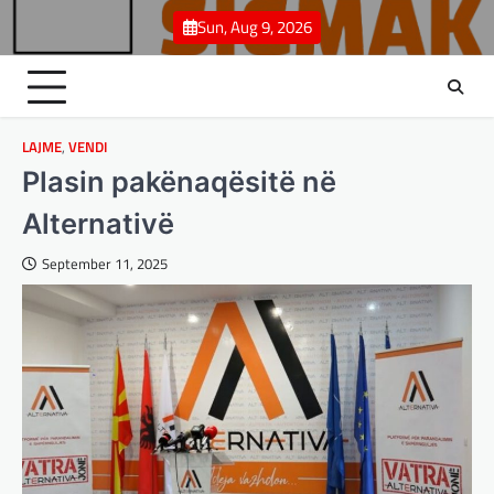
Skip
Sun, Aug 9, 2026
to
content
LAJME
,
VENDI
Plasin pakënaqësitë në
Alternativë
September 11, 2025